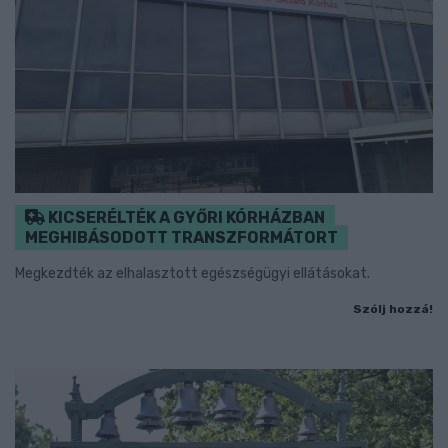
KICSERÉLTÉK A GYŐRI KÓRHÁZBAN
MEGHIBÁSODOTT TRANSZFORMÁTORT
Megkezdték az elhalasztott egészségügyi ellátásokat.
Szólj hozzá!