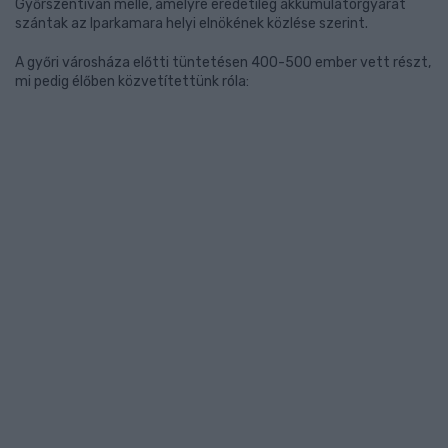
Győrszentiván mellé, amelyre eredetileg akkumulátorgyárat
szántak az Iparkamara helyi elnökének közlése szerint.
A győri városháza előtti tüntetésen 400-500 ember vett részt,
mi pedig élőben közvetítettünk róla: