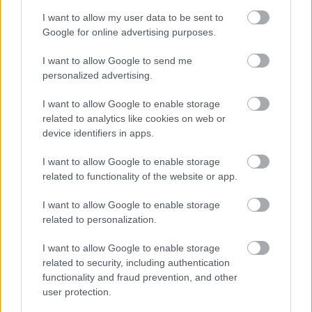
I want to allow my user data to be sent to
Google for online advertising purposes.
I want to allow Google to send me
personalized advertising.
I want to allow Google to enable storage
related to analytics like cookies on web or
device identifiers in apps.
PERL, VÁRADI ÉS TANOH DEZ IS OTT VAN A FÉRFI
I want to allow Google to enable storage
KOSÁRLABDA-VÁLOGATOTT SZŰKÍTETT
related to functionality of the website or app.
KERETÉBEN
I want to allow Google to enable storage
Észtország, Szlovénia és Svédország következik.
related to personalization.
Szólj hozzá!
I want to allow Google to enable storage
related to security, including authentication
functionality and fraud prevention, and other
user protection.