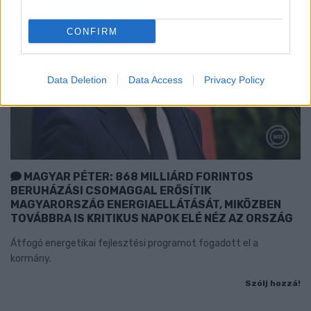
CONFIRM
Data Deletion
Data Access
Privacy Policy
MAGYAR PÉTER: 868 MILLIÁRD FORINTOS
BERUHÁZÁSI CSOMAGGAL ERŐSÍTIK
MAGYARORSZÁG ENERGIAELLÁTÁSÁT, MIKÖZBEN
TOVÁBBRA IS KRITIKUS NAPOK ELÉ NÉZ AZ ORSZÁG
Átfogó energetikai fejlesztési programot fogadott el a
kormány.
Szólj hozzá!