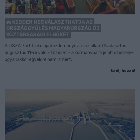
KEDDEN MEGVÁLASZTHATJA AZ
ORSZÁGGYŰLÉS MAGYARORSZÁG ÚJ
KÖZTÁRSASÁGI ELNÖKÉT
A TISZA Párt frakciója kezdeményezte az államfőválasztás
augusztus 11-re való kitűzését - a kormánypárti jelölt személye
ugyanakkor egyelőre nem ismert.
Szólj hozzá!