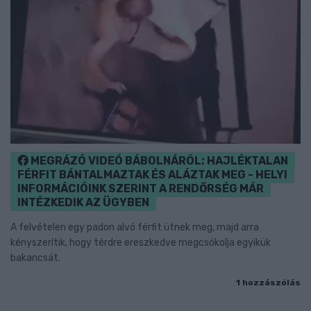
MEGRÁZÓ VIDEÓ BÁBOLNÁRÓL: HAJLÉKTALAN
FÉRFIT BÁNTALMAZTAK ÉS ALÁZTAK MEG - HELYI
INFORMÁCIÓINK SZERINT A RENDŐRSÉG MÁR
INTÉZKEDIK AZ ÜGYBEN
A felvételen egy padon alvó férfit ütnek meg, majd arra
kényszerítik, hogy térdre ereszkedve megcsókolja egyikük
bakancsát.
1 hozzászólás