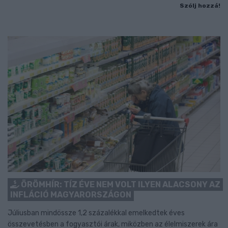
Szólj hozzá!
ÖRÖMHÍR: TÍZ ÉVE NEM VOLT ILYEN ALACSONY AZ
INFLÁCIÓ MAGYARORSZÁGON
Júliusban mindössze 1,2 százalékkal emelkedtek éves
összevetésben a fogyasztói árak, miközben az élelmiszerek ára