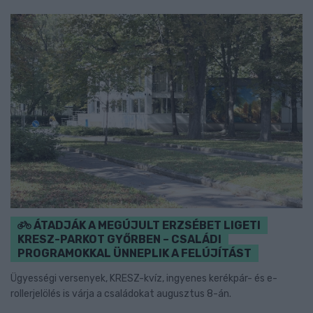
ÁTADJÁK A MEGÚJULT ERZSÉBET LIGETI
KRESZ-PARKOT GYŐRBEN – CSALÁDI
PROGRAMOKKAL ÜNNEPLIK A FELÚJÍTÁST
Ügyességi versenyek, KRESZ-kvíz, ingyenes kerékpár- és e-
rollerjelölés is várja a családokat augusztus 8-án.