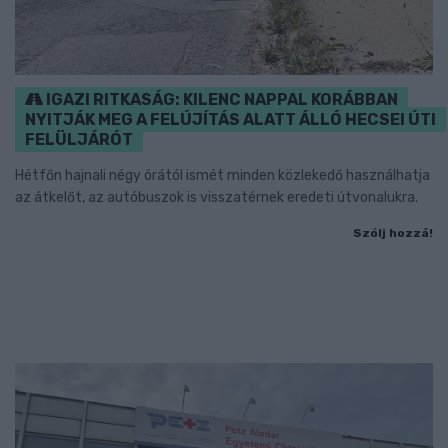
IGAZI RITKASÁG: KILENC NAPPAL KORÁBBAN
NYITJÁK MEG A FELÚJÍTÁS ALATT ÁLLÓ HECSEI ÚTI
FELÜLJÁRÓT
Hétfőn hajnali négy órától ismét minden közlekedő használhatja
az átkelőt, az autóbuszok is visszatérnek eredeti útvonalukra.
Szólj hozzá!