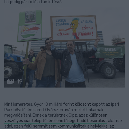
Itt pedig pár fotó a tüntetésről:
19
Mint ismeretes, Győr 10 milliárd forint
kölcsönt
kapott az Ipari
Park bővítésére, amit Győrszentiván mellett akarnak
megvalósítani. Ennek a területnek Gipz, azaz
különösen
veszélyes ipar telepítésére lehetőséget adó besorolást
akarnak
adni, ezen felül
semmit sem kommunikáltak a helyiekkel az