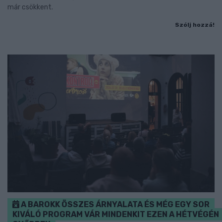
már csökkent.
Szólj hozzá!
A BAROKK ÖSSZES ÁRNYALATA ÉS MÉG EGY SOR
KIVÁLÓ PROGRAM VÁR MINDENKIT EZEN A HÉTVÉGÉN