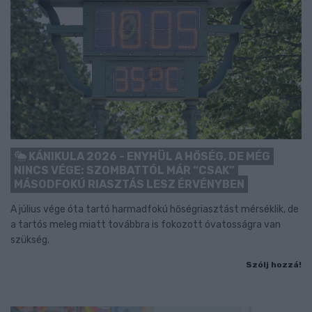
KÁNIKULA 2026 - ENYHÜL A HŐSÉG, DE MÉG
NINCS VÉGE: SZOMBATTÓL MÁR “CSAK”
MÁSODFOKÚ RIASZTÁS LESZ ÉRVÉNYBEN
A július vége óta tartó harmadfokú hőségriasztást mérséklik, de
a tartós meleg miatt továbbra is fokozott óvatosságra van
szükség.
Szólj hozzá!