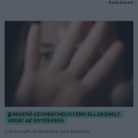
Szólj hozzá!
NŐVERŐ SZOMBATHELYI FÉRFI ELLEN EMELT
VÁDAT AZ ÜGYÉSZSÉG
A férfi a nyílt utcán kezdte verni áldozatát.