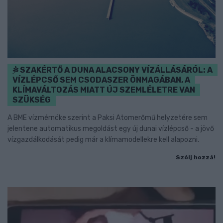
SZAKÉRTŐ A DUNA ALACSONY VÍZÁLLÁSÁRÓL: A
VÍZLÉPCSŐ SEM CSODASZER ÖNMAGÁBAN, A
KLÍMAVÁLTOZÁS MIATT ÚJ SZEMLÉLETRE VAN
SZÜKSÉG
A BME vízmérnöke szerint a Paksi Atomerőmű helyzetére sem
jelentene automatikus megoldást egy új dunai vízlépcső - a jövő
vízgazdálkodását pedig már a klímamodellekre kell alapozni.
Szólj hozzá!