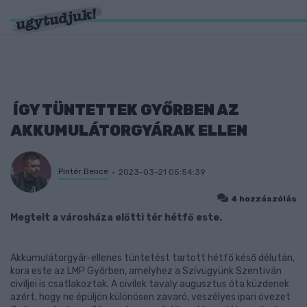
ÍGY TÜNTETTEK GYŐRBEN AZ
AKKUMULÁTORGYÁRAK ELLEN
Pintér Bence
2023-03-21 05:54:39
4 hozzászólás
Megtelt a városháza előtti tér hétfő este.
Akkumulátorgyár-ellenes tüntetést tartott hétfő késő délután,
kora este az LMP Győrben, amelyhez a Szívügyünk Szentiván
civiljei is csatlakoztak. A civilek tavaly augusztus óta küzdenek
azért, hogy ne épüljön különösen zavaró, veszélyes ipari övezet