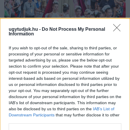
ugytudjuk.hu -
Do Not Process My Personal
BAROKK POMPÁBA ÖLTÖZIK A BELVÁROS:
Information
HÉTVÉGÉN RENDEZIK MEG A XXXIII. GYŐRI BAROKK
ESKÜVŐT
If you wish to opt-out of the sale, sharing to third parties, or
Jubileumi fogadalom megerősítés, történelmi felvonulás,
processing of your personal or sensitive information for
tűzshow és vezetett séták is várják az érdeklődőket augusztus
targeted advertising by us, please use the below opt-out
7–8-án.
section to confirm your selection. Please note that after your
opt-out request is processed you may continue seeing
Szólj hozzá!
interest-based ads based on personal information utilized by
us or personal information disclosed to third parties prior to
your opt-out. You may separately opt-out of the further
disclosure of your personal information by third parties on the
IAB’s list of downstream participants. This information may
also be disclosed by us to third parties on the
IAB’s List of
Downstream Participants
that may further disclose it to other
third parties.