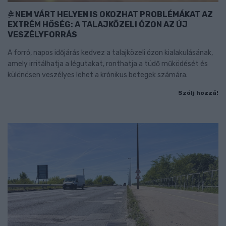
NEM VÁRT HELYEN IS OKOZHAT PROBLÉMÁKAT AZ
EXTRÉM HŐSÉG: A TALAJKÖZELI ÓZON AZ ÚJ
VESZÉLYFORRÁS
A forró, napos időjárás kedvez a talajközeli ózon kialakulásának,
amely irritálhatja a légutakat, ronthatja a tüdő működését és
különösen veszélyes lehet a krónikus betegek számára.
Szólj hozzá!