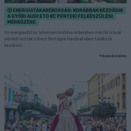
ENERGIATAKARÉKOSSÁG: KORÁBBAN KEZDŐDIK
A GYŐRI AUDI ETO KC PÉNTEKI FELKÉSZÜLÉSI
MÉRKŐZÉSE
Az energiaellátás tehermentesítése érdekében másfél órával
előrébb hozták a Brest Bretagne Handball elleni találkozó
kezdését.
1 hozzászólás