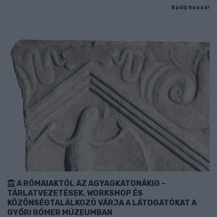
Szólj hozzá!
A RÓMAIAKTÓL AZ AGYAGKATONÁKIG –
TÁRLATVEZETÉSEK, WORKSHOP ÉS
KÖZÖNSÉGTALÁLKOZÓ VÁRJA A LÁTOGATÓKAT A
GYŐRI RÓMER MÚZEUMBAN