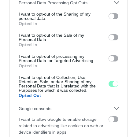
Please note that this website/app uses one or more Google
Personal Data Processing Opt Outs
services and may gather and store information including but
not limited to your visit or usage behaviour. You may click to
I want to opt-out of the Sharing of my
personal data.
grant or deny consent to Google and its third-party tags to
Opted In
use your data for below specified purposes in below Google
consent section.
I want to opt-out of the Sale of my
Personal Data.
Opted In
EXTRA: A VÁSÁRCSARNOKBAN NYITJA ÚJ ÉVADÁT
I want to opt-out of processing my
A GYŐRI FILHARMONIKUS ZENEKAR
Personal Data for Targeted Advertising.
Opted In
A „Zenélő piac” című különleges koncerttel szeptember 7-én
I want to opt-out of Collection, Use,
rendhagyó helyszínen találkozhat a közönség a klasszikus
Retention, Sale, and/or Sharing of my
zenével.
Personal Data that Is Unrelated with the
Purposes for which it was collected.
Opted Out
Szólj hozzá!
Google consents
I want to allow Google to enable storage
related to advertising like cookies on web or
device identifiers in apps.