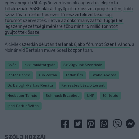
egész projektről
. A győrszentivániak
augusztus eleje óta
tiltakoznak
,
5585 aláírást gyűjtöttek össze a projekt ellen
,
több
száz fős tüntetést
és
ezer fő részvételével lakossági
fórumot
szerveztek, illetve
az önkormányzattól független
légszennyezettségi mérésre
több mint 16 millió forintot
gyűjtöttek össze
.
A civilek
szerdán délután tartanak újabb fórumot Szentivánon
, a
Molnár Vid Bertalan művelődési központban.
Győr
akkumulátorgyár
Szívügyünk Szentiván
Pintér Bence
Kun Zoltán
Tetlák Örs
Szabó Andrea
Dr. Balogh-Farkas Renáta
Keresztes László Lóránt
Neubauer Tamás
Schmuck Erzsébet
LMP
tüntetés
Ipari Park-bővítés
SZÓLJ HOZZÁ!