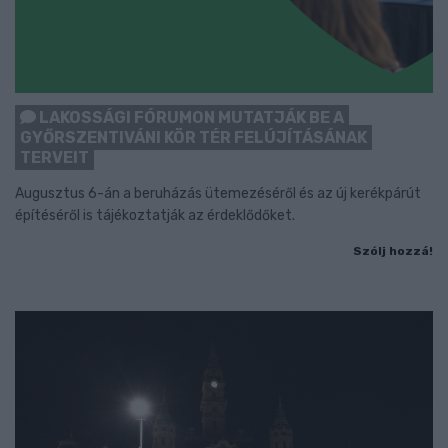
LAKOSSÁGI FÓRUMON MUTATJÁK BE A
GYŐRSZENTIVÁNI KÖR TÉR FELÚJÍTÁSÁNAK
TERVEIT
Augusztus 6-án a beruházás ütemezéséről és az új kerékpárút
építéséről is tájékoztatják az érdeklődőket.
Szólj hozzá!