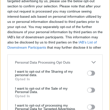
targeted advertising by us, please use the below opt-out
section to confirm your selection. Please note that after your
A „Zenélő piac” című különleges koncerttel szeptember 7-én
opt-out request is processed you may continue seeing
rendhagyó helyszínen találkozhat a közönség a klasszikus
interest-based ads based on personal information utilized by
zenével.
us or personal information disclosed to third parties prior to
Szólj hozzá!
your opt-out. You may separately opt-out of the further
disclosure of your personal information by third parties on the
IAB’s list of downstream participants. This information may
also be disclosed by us to third parties on the
IAB’s List of
Downstream Participants
that may further disclose it to other
third parties.
Please note that this website/app uses one or more Google
Personal Data Processing Opt Outs
services and may gather and store information including but
not limited to your visit or usage behaviour. You may click to
I want to opt-out of the Sharing of my
personal data.
grant or deny consent to Google and its third-party tags to
Opted In
use your data for below specified purposes in below Google
consent section.
I want to opt-out of the Sale of my
Personal Data.
Opted In
I want to opt-out of processing my
Personal Data for Targeted Advertising.