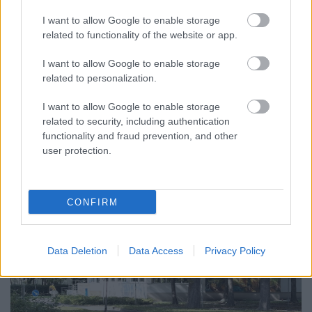
I want to allow Google to enable storage
MAGYAR PÉTER: 868 MILLIÁRD FORINTOS
related to functionality of the website or app.
BERUHÁZÁSI CSOMAGGAL ERŐSÍTIK
MAGYARORSZÁG ENERGIAELLÁTÁSÁT, MIKÖZBEN
I want to allow Google to enable storage
TOVÁBBRA IS KRITIKUS NAPOK ELÉ NÉZ AZ ORSZÁG
related to personalization.
Átfogó energetikai fejlesztési programot fogadott el a
I want to allow Google to enable storage
kormány.
related to security, including authentication
functionality and fraud prevention, and other
Szólj hozzá!
user protection.
CONFIRM
Data Deletion
Data Access
Privacy Policy