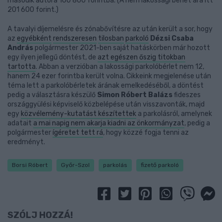
második autóra 100 800 forintba. (A nem lakossági bérlet ára itt
201 600 forint.)
A tavalyi díjemelésre és zónabővítésre az után került a sor, hogy
az
egyébként
rendszeresen
tilosban
parkoló
Dézsi Csaba
András
polgármester 2021-ben saját hatáskörben már hozott
egy ilyen jellegű döntést, de
azt egészen őszig titokban
tartotta
. Abban a verzióban a lakossági parkolóbérlet nem 12,
hanem 24 ezer forintba került volna. Cikkeink megjelenése után
téma lett a parkolóbérletek árának emelkedéséből, a döntést
pedig a választásra készülő
Simon Róbert Balázs
fideszes
országgyülési képviselő közbelépése után visszavonták, majd
egy
közvélemény-kutatást készítettek
a parkolásról, amelynek
adatait
a mai napig nem akarja kiadni az önkormányzat
, pedig a
polgármester
ígéretet tett rá
, hogy közzé fogja tenni az
eredményt.
Borsi Róbert
Győr-Szol
parkolás
fizető parkoló
SZÓLJ HOZZÁ!