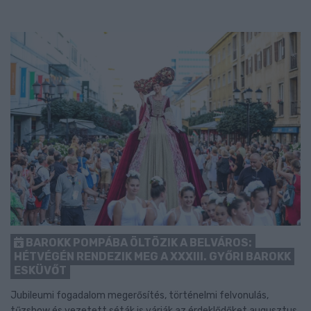
BAROKK POMPÁBA ÖLTÖZIK A BELVÁROS:
HÉTVÉGÉN RENDEZIK MEG A XXXIII. GYŐRI BAROKK
ESKÜVŐT
Jubileumi fogadalom megerősítés, történelmi felvonulás,
tűzshow és vezetett séták is várják az érdeklődőket augusztus