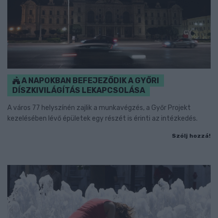
A NAPOKBAN BEFEJEZŐDIK A GYŐRI
DÍSZKIVILÁGÍTÁS LEKAPCSOLÁSA
A város 77 helyszínén zajlik a munkavégzés, a Győr Projekt
kezelésében lévő épületek egy részét is érinti az intézkedés.
Szólj hozzá!