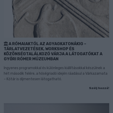
A RÓMAIAKTÓL AZ AGYAGKATONÁKIG –
TÁRLATVEZETÉSEK, WORKSHOP ÉS
KÖZÖNSÉGTALÁLKOZÓ VÁRJA A LÁTOGATÓKAT A
GYŐRI RÓMER MÚZEUMBAN
Ingyenes programokkal és különleges kiállításokkal készülnek a
hét második felére, a hőségriadó idején ráadásul a Várkazamata
– Kőtár is díjmentesen látogatható.
Szólj hozzá!