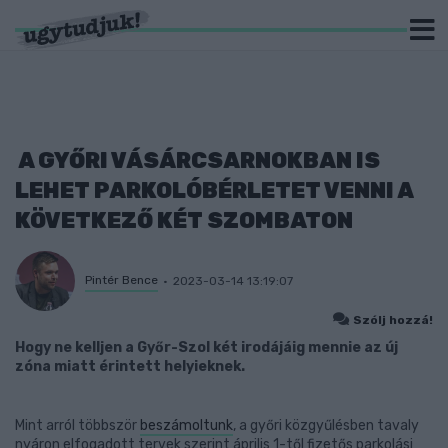
A GYŐRI VÁSÁRCSARNOKBAN IS
LEHET PARKOLÓBÉRLETET VENNI A
KÖVETKEZŐ KÉT SZOMBATON
Pintér Bence
2023-03-14 13:19:07
Szólj hozzá!
Hogy ne kelljen a Győr-Szol két irodájáig mennie az új
zóna miatt érintett helyieknek.
Mint arról többször
beszámoltunk
, a győri közgyűlésben tavaly
nyáron elfogadott tervek szerint április 1-től fizetős parkolási