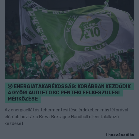
ENERGIATAKARÉKOSSÁG: KORÁBBAN KEZDŐDIK
A GYŐRI AUDI ETO KC PÉNTEKI FELKÉSZÜLÉSI
MÉRKŐZÉSE
Az energiaellátás tehermentesítése érdekében másfél órával
előrébb hozták a Brest Bretagne Handball elleni találkozó
kezdését.
1 hozzászólás