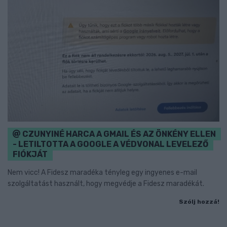
CZUNYINÉ HARCA A GMAIL ÉS AZ ÖNKÉNY ELLEN
- LETILTOTTA A GOOGLE A VÉDVONAL LEVELEZŐ
FIÓKJÁT
Nem vicc! A Fidesz maradéka tényleg egy ingyenes e-mail
szolgáltatást használt, hogy megvédje a Fidesz maradékát.
Szólj hozzá!