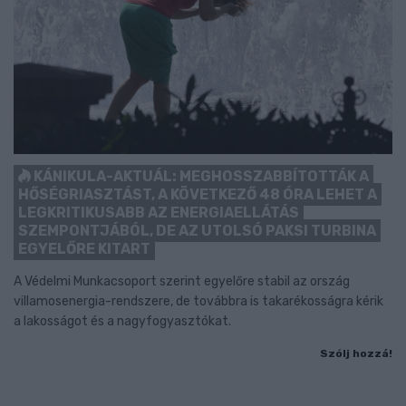
KÁNIKULA-AKTUÁL: MEGHOSSZABBÍTOTTÁK A
HŐSÉGRIASZTÁST, A KÖVETKEZŐ 48 ÓRA LEHET A
LEGKRITIKUSABB AZ ENERGIAELLÁTÁS
SZEMPONTJÁBÓL, DE AZ UTOLSÓ PAKSI TURBINA
EGYELŐRE KITART
A Védelmi Munkacsoport szerint egyelőre stabil az ország
villamosenergia-rendszere, de továbbra is takarékosságra kérik
a lakosságot és a nagyfogyasztókat.
Szólj hozzá!