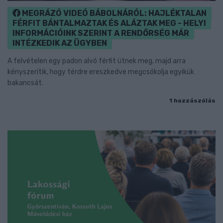
MEGRÁZÓ VIDEÓ BÁBOLNÁRÓL: HAJLÉKTALAN
FÉRFIT BÁNTALMAZTAK ÉS ALÁZTAK MEG - HELYI
INFORMÁCIÓINK SZERINT A RENDŐRSÉG MÁR
INTÉZKEDIK AZ ÜGYBEN
A felvételen egy padon alvó férfit ütnek meg, majd arra
kényszerítik, hogy térdre ereszkedve megcsókolja egyikük
bakancsát.
1 hozzászólás