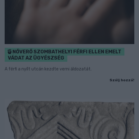
NŐVERŐ SZOMBATHELYI FÉRFI ELLEN EMELT
VÁDAT AZ ÜGYÉSZSÉG
A férfi a nyílt utcán kezdte verni áldozatát.
Szólj hozzá!