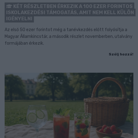
KÉT RÉSZLETBEN ÉRKEZIK A 100 EZER FORINTOS
ISKOLAKEZDÉSI TÁMOGATÁS, AMIT NEM KELL KÜLÖN
IGÉNYELNI
Az első 50 ezer forintot még a tanévkezdés előtt folyósítja a
Magyar Államkincstár, a második részlet novemberben, utalvány
formájában érkezik.
Szólj hozzá!