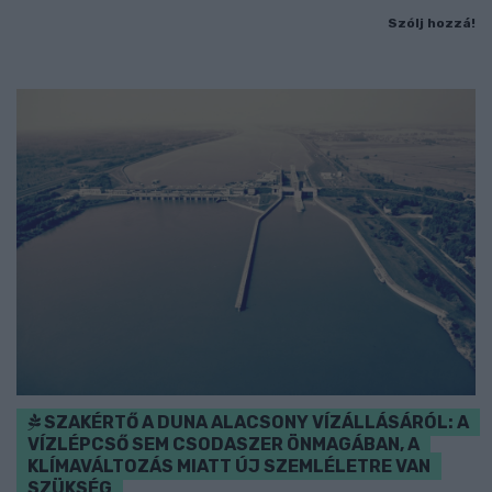
Szólj hozzá!
SZAKÉRTŐ A DUNA ALACSONY VÍZÁLLÁSÁRÓL: A
VÍZLÉPCSŐ SEM CSODASZER ÖNMAGÁBAN, A
KLÍMAVÁLTOZÁS MIATT ÚJ SZEMLÉLETRE VAN
SZÜKSÉG