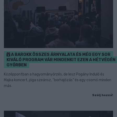
A BAROKK ÖSSZES ÁRNYALATA ÉS MÉG EGY SOR
KIVÁLÓ PROGRAM VÁR MINDENKIT EZEN A HÉTVÉGÉN
GYŐRBEN
Középpontban a hagyományőrzés, de lesz Pogány Induló és
Majka koncert, jóga szeánsz, “borhajózás” és egy csomó minden
más.
Szólj hozzá!