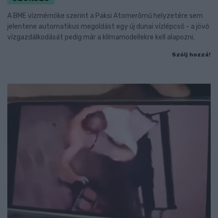
A BME vízmérnöke szerint a Paksi Atomerőmű helyzetére sem
jelentene automatikus megoldást egy új dunai vízlépcső - a jövő
vízgazdálkodását pedig már a klímamodellekre kell alapozni.
Szólj hozzá!