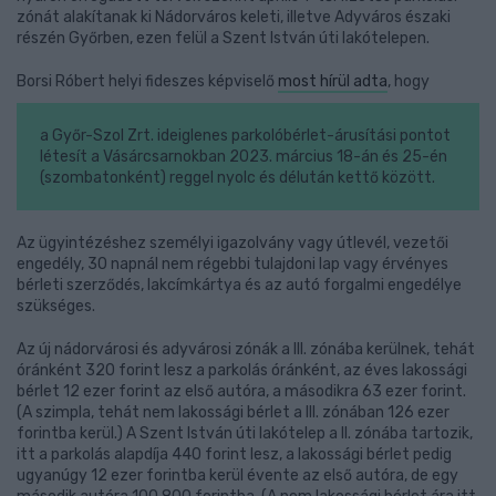
zónát alakítanak ki Nádorváros keleti, illetve Adyváros északi
részén Győrben, ezen felül a Szent István úti lakótelepen.
Borsi Róbert helyi fideszes képviselő
most hírül adta
, hogy
a Győr-Szol Zrt. ideiglenes parkolóbérlet-árusítási pontot
létesít a Vásárcsarnokban 2023. március 18-án és 25-én
(szombatonként) reggel nyolc és délután kettő között.
Az ügyintézéshez személyi igazolvány vagy útlevél, vezetői
engedély, 30 napnál nem régebbi tulajdoni lap vagy érvényes
bérleti szerződés, lakcímkártya és az autó forgalmi engedélye
szükséges.
Az új nádorvárosi és adyvárosi zónák a III. zónába kerülnek, tehát
óránként 320 forint lesz a parkolás óránként, az éves lakossági
bérlet 12 ezer forint az első autóra, a másodikra 63 ezer forint.
(A szimpla, tehát nem lakossági bérlet a III. zónában 126 ezer
forintba kerül.) A Szent István úti lakótelep a II. zónába tartozik,
itt a parkolás alapdíja 440 forint lesz, a lakossági bérlet pedig
ugyanúgy 12 ezer forintba kerül évente az első autóra, de egy