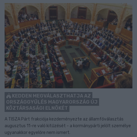
KEDDEN MEGVÁLASZTHATJA AZ
ORSZÁGGYŰLÉS MAGYARORSZÁG ÚJ
KÖZTÁRSASÁGI ELNÖKÉT
A TISZA Párt frakciója kezdeményezte az államfőválasztás
augusztus 11-re való kitűzését - a kormánypárti jelölt személye
ugyanakkor egyelőre nem ismert.