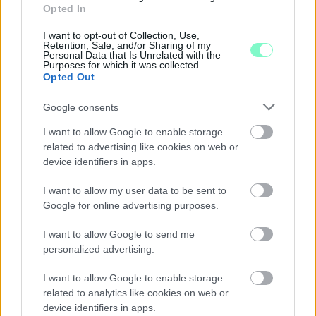
Opted In
PERL, VÁRADI ÉS TANOH DEZ IS OTT VAN A FÉRFI
KOSÁRLABDA-VÁLOGATOTT SZŰKÍTETT
I want to opt-out of Collection, Use,
KERETÉBEN
Retention, Sale, and/or Sharing of my
Personal Data that Is Unrelated with the
Purposes for which it was collected.
Észtország, Szlovénia és Svédország következik.
Opted Out
Szólj hozzá!
Google consents
I want to allow Google to enable storage
related to advertising like cookies on web or
device identifiers in apps.
I want to allow my user data to be sent to
Google for online advertising purposes.
I want to allow Google to send me
personalized advertising.
I want to allow Google to enable storage
related to analytics like cookies on web or
device identifiers in apps.