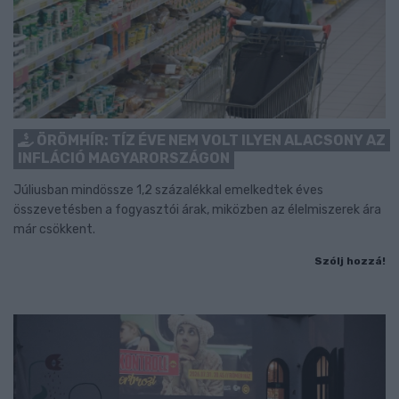
ÖRÖMHÍR: TÍZ ÉVE NEM VOLT ILYEN ALACSONY AZ
INFLÁCIÓ MAGYARORSZÁGON
Júliusban mindössze 1,2 százalékkal emelkedtek éves
összevetésben a fogyasztói árak, miközben az élelmiszerek ára
már csökkent.
Szólj hozzá!