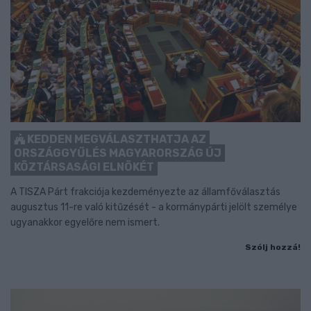
KEDDEN MEGVÁLASZTHATJA AZ
ORSZÁGGYŰLÉS MAGYARORSZÁG ÚJ
KÖZTÁRSASÁGI ELNÖKÉT
A TISZA Párt frakciója kezdeményezte az államfőválasztás
augusztus 11-re való kitűzését - a kormánypárti jelölt személye
ugyanakkor egyelőre nem ismert.
Szólj hozzá!