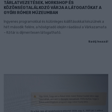
TÁRLATVEZETÉSEK, WORKSHOP ÉS
KÖZÖNSÉGTALÁLKOZÓ VÁRJA A LÁTOGATÓKAT A
GYŐRI RÓMER MÚZEUMBAN
Ingyenes programokkal és különleges kiállításokkal készülnek a
hét második felére, a hőségriadó idején ráadásul a Várkazamata
– Kőtár is díjmentesen látogatható.
Szólj hozzá!