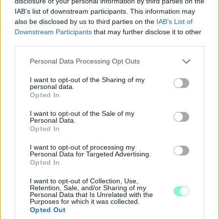
disclosure of your personal information by third parties on the
IAB’s list of downstream participants. This information may
also be disclosed by us to third parties on the
IAB’s List of
Downstream Participants
that may further disclose it to other
third parties.
Please note that this website/app uses one or more Google
Personal Data Processing Opt Outs
services and may gather and store information including but
not limited to your visit or usage behaviour. You may click to
I want to opt-out of the Sharing of my
personal data.
grant or deny consent to Google and its third-party tags to
Opted In
use your data for below specified purposes in below Google
consent section.
I want to opt-out of the Sale of my
Personal Data.
Opted In
I want to opt-out of processing my
Personal Data for Targeted Advertising.
Opted In
I want to opt-out of Collection, Use,
Retention, Sale, and/or Sharing of my
Personal Data that Is Unrelated with the
Purposes for which it was collected.
Opted Out