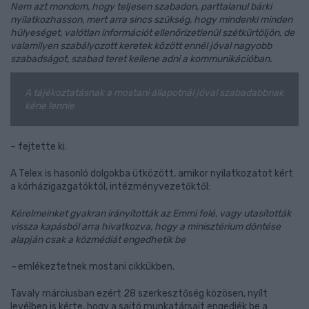
Nem azt mondom, hogy teljesen szabadon, parttalanul bárki
nyilatkozhasson, mert arra sincs szükség, hogy mindenki minden
hülyeséget, valótlan információt ellenőrizetlenül szétkürtöljön, de
valamilyen szabályozott keretek között ennél jóval nagyobb
szabadságot, szabad teret kellene adni a kommunikációban.
A tájékoztatásnak a mostani állapotnál jóval szabadabbnak
kéne lennie
– fejtette ki.
A Telex is hasonló dolgokba ütközött, amikor nyilatkozatot kért
a kórházigazgatóktól, intézményvezetőktől:
Kérelmeinket gyakran irányították az Emmi felé, vagy utasították
vissza kapásból arra hivatkozva, hogy a minisztérium döntése
alapján csak a közmédiát engedhetik be
–
emlékeztetnek mostani cikkükben.
Tavaly márciusban ezért 28 szerkesztőség közösen, nyílt
levélben is kérte, hogy a sajtó munkatársait engedjék be a