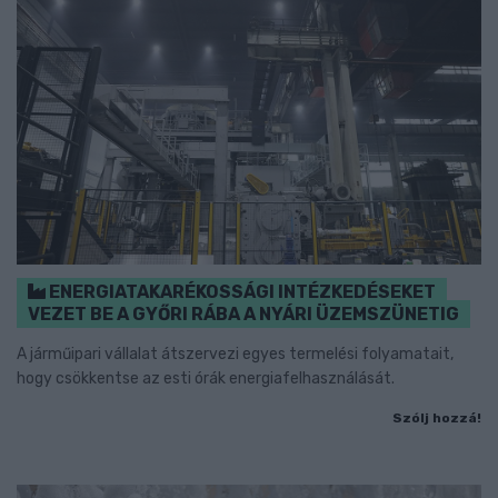
ENERGIATAKARÉKOSSÁGI INTÉZKEDÉSEKET
VEZET BE A GYŐRI RÁBA A NYÁRI ÜZEMSZÜNETIG
A járműipari vállalat átszervezi egyes termelési folyamatait,
hogy csökkentse az esti órák energiafelhasználását.
Szólj hozzá!