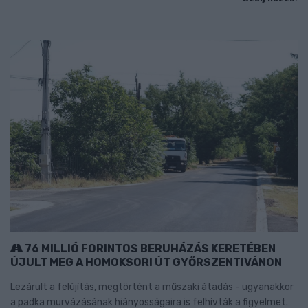
76 MILLIÓ FORINTOS BERUHÁZÁS KERETÉBEN
ÚJULT MEG A HOMOKSORI ÚT GYŐRSZENTIVÁNON
Lezárult a felújítás, megtörtént a műszaki átadás - ugyanakkor
a padka murvázásának hiányosságaira is felhívták a figyelmet.