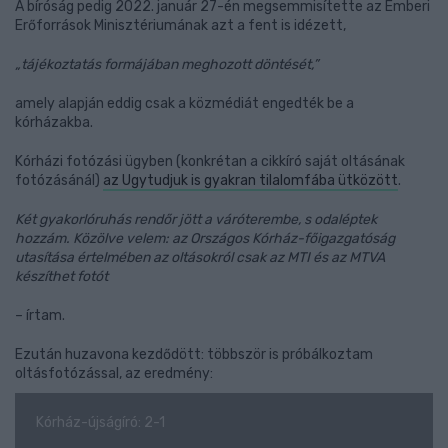
A bíróság pedig 2022. január 27-én megsemmisítette az Emberi
Erőforrások Minisztériumának azt a fent is idézett,
„tájékoztatás formájában meghozott döntését,”
amely alapján eddig csak a közmédiát engedték be a
kórházakba.
Kórházi fotózási ügyben (konkrétan a cikkíró saját oltásának
fotózásánál)
az Ugytudjuk is gyakran tilalomfába ütközött
.
Két gyakorlóruhás rendőr jött a váróterembe, s odaléptek
hozzám. Közölve velem: az Országos Kórház-főigazgatóság
utasítása értelmében az oltásokról csak az MTI és az MTVA
készíthet fotót
– írtam.
Ezután huzavona kezdődött: többször is próbálkoztam
oltásfotózással, az eredmény:
Kórház-újságíró: 2-1