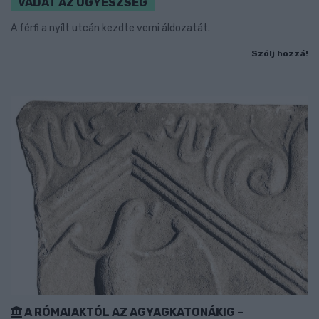
VÁDAT AZ ÜGYÉSZSÉG
A férfi a nyílt utcán kezdte verni áldozatát.
Szólj hozzá!
A RÓMAIAKTÓL AZ AGYAGKATONÁKIG –