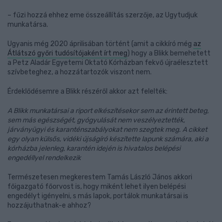
– fűzi hozzá ehhez eme összeállítás szerzője, az Ugytudjuk
munkatársa.
Ugyanis még 2020 áprilisában történt (amit a cikkíró még
az
Átlátszó győri tudósítójaként írt meg
) hogy a Blikk bemehetett
a Petz Aladár Egyetemi Oktató Kórházban fekvő újraélesztett
szívbeteghez, a hozzátartozók viszont nem.
Érdeklődésemre a Blikk részéről akkor azt felelték:
A Blikk munkatársai a riport elkészítésekor sem az érintett beteg,
sem más egészségét, gyógyulását nem veszélyeztették,
járványügyi és karanténszabályokat nem szegtek meg. A cikket
egy olyan külsős, vidéki újságíró készítette lapunk számára, aki a
kórházba jelenleg, karantén idején is hivatalos belépési
engedéllyel rendelkezik
Természetesen megkerestem Tamás László János akkori
főigazgató főorvost is, hogy miként lehet ilyen belépési
engedélyt igényelni, s más lapok, portálok munkatársai is
hozzájuthatnak-e ahhoz?