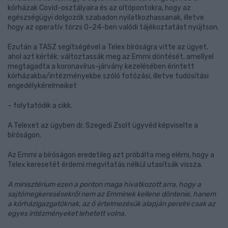
kórházak Covid-osztályaira és az oltópontokra, hogy az
egészségügyi dolgozók szabadon nyilatkozhassanak, illetve
hogy az operatív törzs 0–24-ben valódi tájékoztatást nyújtson.
Ezután a TASZ segítségével a Telex bíróságra vitte az ügyet,
ahol azt kérték: változtassák meg az Emmi döntését, amellyel
megtagadta a koronavírus-járvány kezelésében érintett
kórházakba/intézményekbe szóló fotózási, illetve tudósítási
engedélykérelmeiket
– folytatódik a cikk.
A Telexet az ügyben dr. Szegedi Zsolt ügyvéd képviselte a
bíróságon.
Az Emmi a bíróságon eredetileg azt próbálta meg elérni, hogy a
Telex keresetét érdemi megvitatás nélkül utasítsák vissza.
A minisztérium ezen a ponton maga hivatkozott arra, hogy a
sajtómegkeresésekről nem az Emminek kellene döntenie, hanem
a kórházigazgatóknak, az ő értelmezésük alapján perelni csak az
egyes intézményeket lehetett volna.