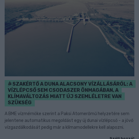
SZAKÉRTŐ A DUNA ALACSONY VÍZÁLLÁSÁRÓL: A
VÍZLÉPCSŐ SEM CSODASZER ÖNMAGÁBAN, A
KLÍMAVÁLTOZÁS MIATT ÚJ SZEMLÉLETRE VAN
SZÜKSÉG
A BME vízmérnöke szerint a Paksi Atomerőmű helyzetére sem
jelentene automatikus megoldást egy új dunai vízlépcső - a jövő
vízgazdálkodását pedig már a klímamodellekre kell alapozni.
Szólj hozzá!