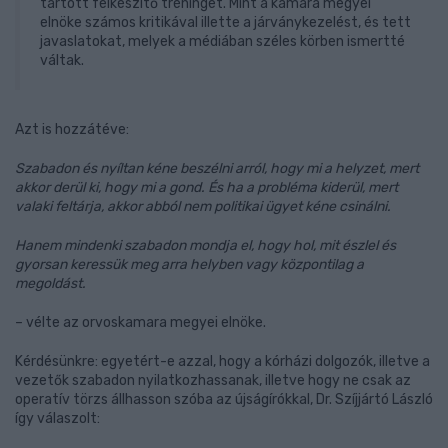
tartott felkészítő tréninget. Mint a kamara megyei
elnöke számos kritikával illette a járványkezelést, és tett
javaslatokat, melyek a médiában széles körben ismertté
váltak.
Azt is hozzátéve:
Szabadon és nyíltan kéne beszélni arról, hogy mi a helyzet, mert
akkor derül ki, hogy mi a gond. És ha a probléma kiderül, mert
valaki feltárja, akkor abból nem politikai ügyet kéne csinálni.
Hanem mindenki szabadon mondja el, hogy hol, mit észlel és
gyorsan keressük meg arra helyben vagy központilag a
megoldást.
– vélte az orvoskamara megyei elnöke.
Kérdésünkre: egyetért-e azzal, hogy a kórházi dolgozók, illetve a
vezetők szabadon nyilatkozhassanak, illetve hogy ne csak az
operatív törzs állhasson szóba az újságírókkal, Dr. Szíjjártó László
így válaszolt: