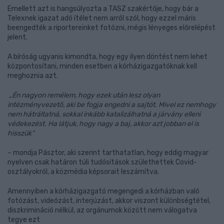
Emellett azt is hangsúlyozta a TASZ szakértője, hogy bár a
Telexnek igazat adó ítélet nem arról szól, hogy ezzel máris
beengedték a riportereinket fotózni, mégis lényeges előrelépést
jelent.
A bíróság ugyanis kimondta, hogy egy ilyen döntést nem lehet
központosítani, minden esetben a kórházigazgatóknak kell
meghoznia azt.
„Én nagyon remélem, hogy ezek után lesz olyan
intézményvezető, aki be fogja engedni a sajtót. Mivel ez nemhogy
nem hátráltatná, sokkal inkább katalizálhatná a járvány elleni
védekezést. Ha látjuk, hogy nagy a baj, akkor azt jobban el is
hisszük”
– mondja Pásztor, aki szerint tarthatatlan, hogy eddig magyar
nyelven csak határon túli tudósítások születhettek Covid-
osztályokról, a közmédia képsorait leszámítva.
Amennyiben a kórházigazgató megengedi a kórházban való
fotózást, videózást, interjúzást, akkor viszont különbségtétel,
diszkrimináció nélkül, az orgánumok között nem válogatva
tegye ezt