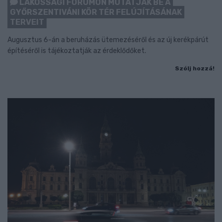
LAKOSSÁGI FÓRUMON MUTATJÁK BE A
GYŐRSZENTIVÁNI KÖR TÉR FELÚJÍTÁSÁNAK
TERVEIT
Augusztus 6-án a beruházás ütemezéséről és az új kerékpárút
építéséről is tájékoztatják az érdeklődőket.
Szólj hozzá!