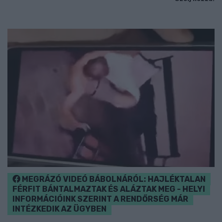
MEGRÁZÓ VIDEÓ BÁBOLNÁRÓL: HAJLÉKTALAN
FÉRFIT BÁNTALMAZTAK ÉS ALÁZTAK MEG - HELYI
INFORMÁCIÓINK SZERINT A RENDŐRSÉG MÁR
INTÉZKEDIK AZ ÜGYBEN