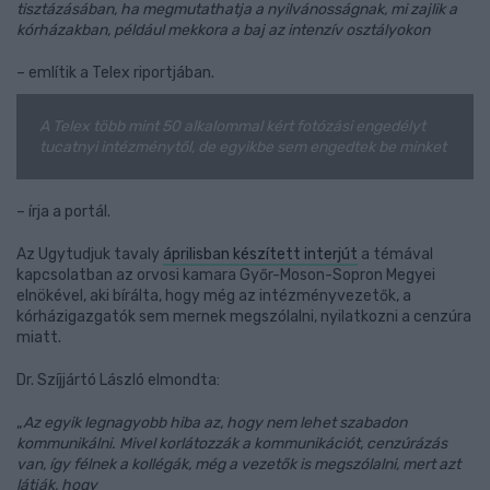
tisztázásában, ha megmutathatja a nyilvánosságnak, mi zajlik a
kórházakban, például mekkora a baj az intenzív osztályokon
– említik a Telex riportjában.
A Telex több mint 50 alkalommal kért fotózási engedélyt
tucatnyi intézménytől, de egyikbe sem engedtek be minket
– írja a portál.
Az Ugytudjuk tavaly
áprilisban készített interjút
a témával
kapcsolatban az orvosi kamara Győr-Moson-Sopron Megyei
elnökével, aki bírálta, hogy még az intézményvezetők, a
kórházigazgatók sem mernek megszólalni, nyilatkozni a cenzúra
miatt.
Dr. Szíjjártó László elmondta:
„
Az egyik legnagyobb hiba az, hogy nem lehet szabadon
kommunikálni. Mivel korlátozzák a kommunikációt, cenzúrázás
van, így félnek a kollégák, még a vezetők is megszólalni, mert azt
látják, hogy