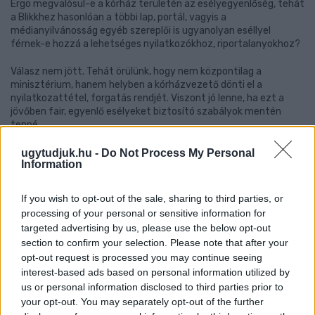
Ergo megvalósul-e a kórház területén az esélyegyenlőség, tehát
a Blikkhez hasonlóan a többi lap, portál, vagyis a
médianyilvánosság egyéb szereplői is ugyanolyan eséllyel
férnek-e hozzá a lehetséges nyilatkozókhoz, riportalanyokhoz?
Válasz nem jött. Tehát örülünk, hogy nem központilag a
minisztérium, hanem helyben a kórházvezető dönti el a
nyilatkozattétel, forgatás rendjét. Viszont jó lenne, ha ezt a
jövőben fair, egyenlő esélyeket biztosító szabályok mentén
tenné.
Címlapkép:
MTI/Kovács Tamás
ugytudjuk.hu -
Do Not Process My Personal
Information
kórház
EMMI
Kásler Miklós
fotózás
MTI
MTVA
If you wish to opt-out of the sale, sharing to third parties, or
Tasz
Telex
per
ítélet
Kúria
sajtószabadság
processing of your personal or sensitive information for
targeted advertising by us, please use the below opt-out
section to confirm your selection. Please note that after your
opt-out request is processed you may continue seeing
interest-based ads based on personal information utilized by
SZÓLJ HOZZÁ!
us or personal information disclosed to third parties prior to
your opt-out. You may separately opt-out of the further