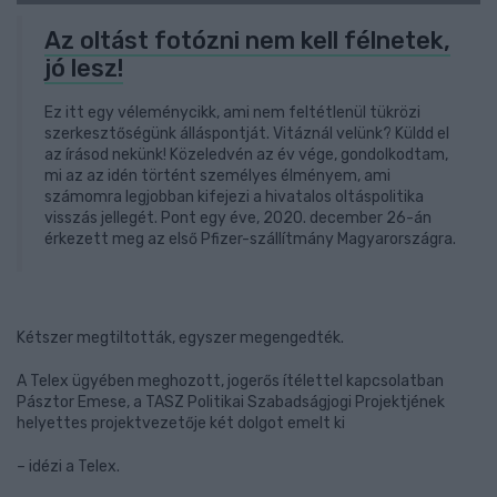
Az oltást fotózni nem kell félnetek,
jó lesz!
Ez itt egy véleménycikk, ami nem feltétlenül tükrözi
szerkesztőségünk álláspontját. Vitáznál velünk? Küldd el
az írásod nekünk! Közeledvén az év vége, gondolkodtam,
mi az az idén történt személyes élményem, ami
számomra legjobban kifejezi a hivatalos oltáspolitika
visszás jellegét. Pont egy éve, 2020. december 26-án
érkezett meg az első Pfizer-szállítmány Magyarországra.
Kétszer megtiltották, egyszer megengedték.
A Telex ügyében meghozott, jogerős ítélettel kapcsolatban
Pásztor Emese, a TASZ Politikai Szabadságjogi Projektjének
helyettes projektvezetője két dolgot emelt ki
– idézi a Telex.