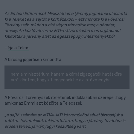
Az Emberi Erőforrások Minisztériuma (Emmi) jogtalanul utasította
ki a Telexet és a sajtót a kórházakból – ezt mondta ki a Fővárosi
Törvényszék, miután a bíróságon támadtuk meg a döntést,
amellyel a köztévén és az MTI-n kívül minden más orgánumot
kitiltottak a járvány alatt az egészségügyi intézményekből
–
írja a Telex.
A bíróság jogerősen kimondta:
nem a minisztérium, hanem a kórházigazgatók hatásköre
arról dönteni, hogy kit engednek be az intézménybe.
A Fővárosi Törvényszék ítéletének indoklásában szerepel, hogy
amikor az Emmi azt közölte a Telexszel:
„a sajtó számára az MTVA-MTI közreműködésével biztosítjuk a
fotókat, felvételeket, tekintettel arra, hogy a járvány továbbra is
erősen terjed, járványügyi készültség van”,