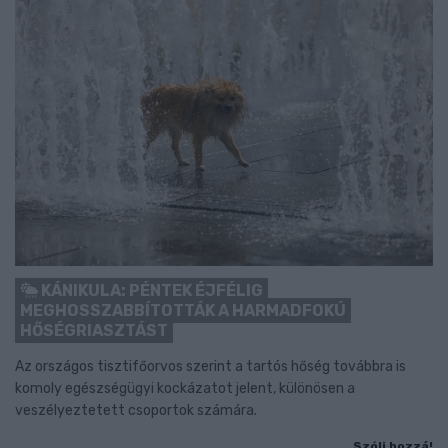
KÁNIKULA: PÉNTEK ÉJFÉLIG
MEGHOSSZABBÍTOTTÁK A HARMADFOKÚ
HŐSÉGRIASZTÁST
Az országos tisztifőorvos szerint a tartós hőség továbbra is
komoly egészségügyi kockázatot jelent, különösen a
veszélyeztetett csoportok számára.
Szólj hozzá!