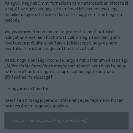
Az egyik, hogy az Emmi formálisan nem határozatban tiltotta ki
a sajtót az egészségügyi intézményekből, hanem csak egy
emailben, tájékoztatásként közölték, hogy nem lehetséges a
belépés.
Vagyis a minisztérium hozott egy döntést, amit hatáskör
hiányában eleve nem hozhatott volna meg, utána pedig arra
hivatkozva próbálta elhárítani a felelősséget, hogy ez nem
hivatalos formában meghozott határozat volt.
Azzal, hogy a bíróság kimondta, hogy a minisztérium válasza egy
„
tájékoztatás formájában meghozott döntés
”, nem hagyta, hogy
az Emmi elhárítsa magáról a sajtószabadságot korlátozó
döntésének felelősségét
– magyarázza Pásztor.
Szerinte a bíróság jogerős döntése lényeges fejlemény, hiszen
ha nincs érdemi jogorvoslat akkor,
„
a sajtószabadság csak egy üres lózung
”.