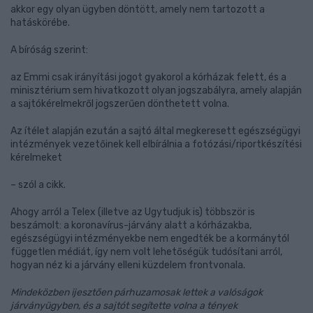
akkor egy olyan ügyben döntött, amely nem tartozott a
hatáskörébe.
A bíróság szerint:
az Emmi csak irányítási jogot gyakorol a kórházak felett, és a
minisztérium sem hivatkozott olyan jogszabályra, amely alapján
a sajtókérelmekről jogszerűen dönthetett volna.
Az ítélet alapján ezután a sajtó által megkeresett egészségügyi
intézmények vezetőinek kell elbírálnia a fotózási/riportkészítési
kérelmeket
– szól a cikk.
Ahogy arról a Telex (illetve az Ugytudjuk is) többször is
beszámolt: a koronavírus-járvány alatt a kórházakba,
egészségügyi intézményekbe nem engedték be a kormánytól
független médiát, így nem volt lehetőségük tudósítani arról,
hogyan néz ki a járvány elleni küzdelem frontvonala.
Mindeközben ijesztően párhuzamosak lettek a valóságok
járványügyben, és a sajtót segítette volna a tények