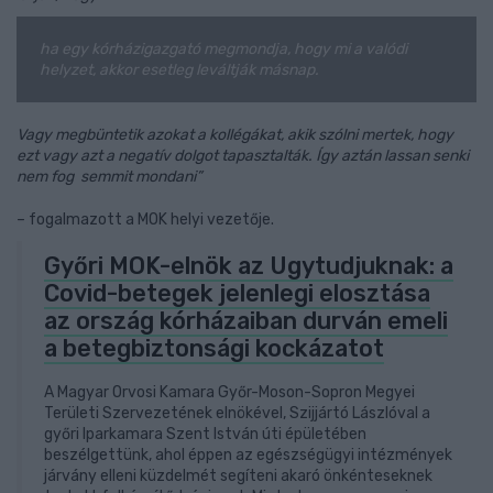
ha egy kórházigazgató megmondja, hogy mi a valódi
helyzet, akkor esetleg leváltják másnap.
Vagy megbüntetik azokat a kollégákat, akik szólni mertek, hogy
ezt vagy azt a negatív dolgot tapasztalták. Így aztán lassan senki
nem fog semmit mondani”
– fogalmazott a MOK helyi vezetője.
Győri MOK-elnök az Ugytudjuknak: a
Covid-betegek jelenlegi elosztása
az ország kórházaiban durván emeli
a betegbiztonsági kockázatot
A Magyar Orvosi Kamara Győr-Moson-Sopron Megyei
Területi Szervezetének elnökével, Szijjártó Lászlóval a
győri Iparkamara Szent István úti épületében
beszélgettünk, ahol éppen az egészségügyi intézmények
járvány elleni küzdelmét segíteni akaró önkénteseknek