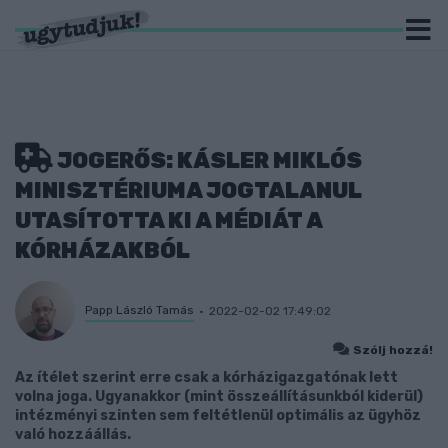
JOGERŐS: KÁSLER MIKLÓS
MINISZTÉRIUMA JOGTALANUL
UTASÍTOTTA KI A MÉDIÁT A
KÓRHÁZAKBÓL
Papp László Tamás
2022-02-02 17:49:02
Szólj hozzá!
Az ítélet szerint erre csak a kórházigazgatónak lett
volna joga. Ugyanakkor (mint összeállításunkból kiderül)
intézményi szinten sem feltétlenül optimális az ügyhöz
való hozzáállás.