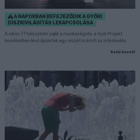
A NAPOKBAN BEFEJEZŐDIK A GYŐRI
DÍSZKIVILÁGÍTÁS LEKAPCSOLÁSA
A város 77 helyszínén zajlik a munkavégzés, a Győr Projekt
kezelésében lévő épületek egy részét is érinti az intézkedés.
Szólj hozzá!