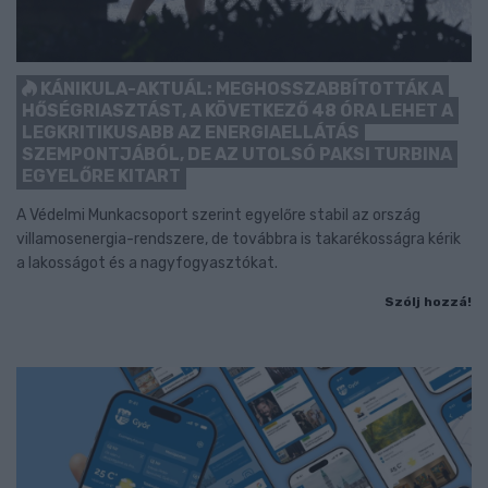
KÁNIKULA-AKTUÁL: MEGHOSSZABBÍTOTTÁK A
HŐSÉGRIASZTÁST, A KÖVETKEZŐ 48 ÓRA LEHET A
LEGKRITIKUSABB AZ ENERGIAELLÁTÁS
SZEMPONTJÁBÓL, DE AZ UTOLSÓ PAKSI TURBINA
EGYELŐRE KITART
A Védelmi Munkacsoport szerint egyelőre stabil az ország
villamosenergia-rendszere, de továbbra is takarékosságra kérik
a lakosságot és a nagyfogyasztókat.
Szólj hozzá!