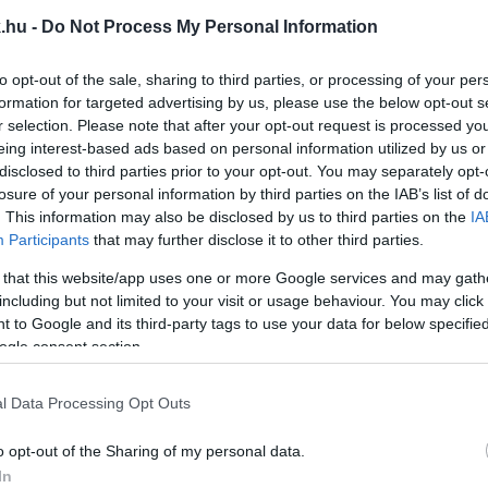
.hu -
Do Not Process My Personal Information
DIG ELTITKOLT EGÉSZSÉGÜGYI TERVE: 38 KÓRHÁ
to opt-out of the sale, sharing to third parties, or processing of your per
formation for targeted advertising by us, please use the below opt-out s
r selection. Please note that after your opt-out request is processed y
eing interest-based ads based on personal information utilized by us or
TER A HÁZIORVOSOKAT GYALÁZZA, A SZOMBATHEL
disclosed to third parties prior to your opt-out. You may separately opt-
losure of your personal information by third parties on the IAB’s list of
. This information may also be disclosed by us to third parties on the
IA
Participants
that may further disclose it to other third parties.
 that this website/app uses one or more Google services and may gath
r magára hagyta a szombathelyieket.
including but not limited to your visit or usage behaviour. You may click 
 to Google and its third-party tags to use your data for below specifi
TT A GYŐRI KÓRHÁZON
ogle consent section.
l Data Processing Opt Outs
szomszédságában. Világszínvonal és szedett-vedett, 
o opt-out of the Sharing of my personal data.
In