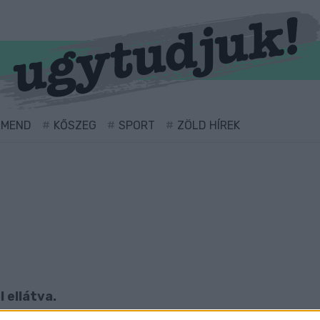
RMEND
KŐSZEG
SPORT
ZÖLD HÍREK
 ellátva.