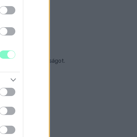
s Kórházi Főigazgatóságot.
a landolást.