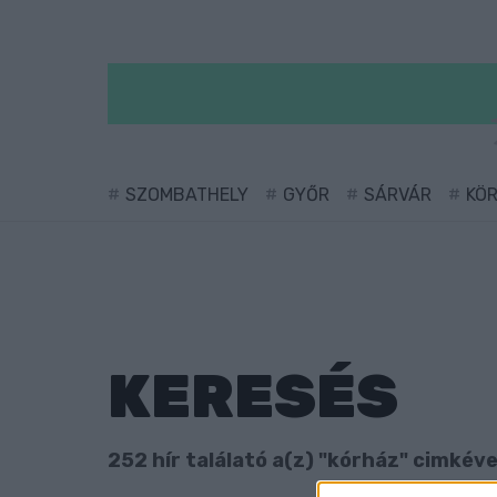
SZOMBATHELY
GYŐR
SÁRVÁR
KÖ
KERESÉS
252 hír találató a(z) "kórház" cimkével