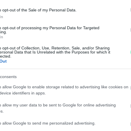
NTENZÍV OSZTÁLYA
o opt-out of the Sale of my Personal Data.
In
ellett másik kórházba szállítani.
to opt-out of processing my Personal Data for Targeted
ing.
NTOSÍTJÁK A KÓRHÁZI IDŐPONT FOGLALÁSOKAT
In
o opt-out of Collection, Use, Retention, Sale, and/or Sharing
ersonal Data that Is Unrelated with the Purposes for which it
lected.
ni, haveri időpont kiadásokat. Megkérdeztük a Országo
Out
ŰKÖDIK A GYŐRI KÓRHÁZBAN
consents
o allow Google to enable storage related to advertising like cookies on
ést igénylő betegeket.
evice identifiers in apps.
o allow my user data to be sent to Google for online advertising
RE GYŐRBE, AZ EGYIK A PLÁZA ELŐTT LANDOLT
s.
to allow Google to send me personalized advertising.
llították a városba, rendőrségi útzárral oldották meg 