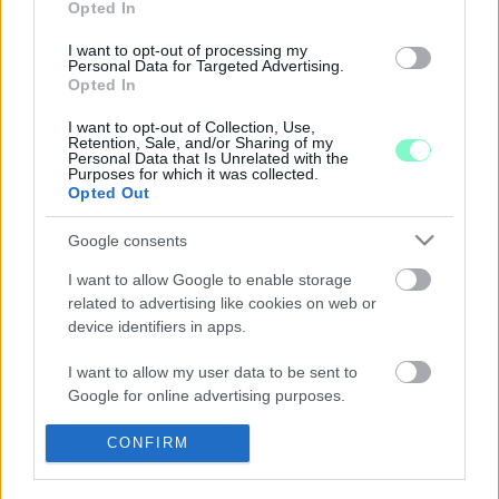
KÖZLEMÉNYT
Opted In
2024. február. 13. 14:54
I want to opt-out of processing my
Nem adták közre.
Personal Data for Targeted Advertising.
JOGERŐS: KÁSLER MIKLÓS MINISZTÉRIUMA
Opted In
JOGTALANUL UTASÍTOTTA KI A MÉDIÁT A
I want to opt-out of Collection, Use,
KÓRHÁZAKBÓL
Retention, Sale, and/or Sharing of my
Personal Data that Is Unrelated with the
2022. február. 02. 17:49
Purposes for which it was collected.
Az ítélet szerint erre csak a kórházigazgatónak lett volna joga.
Opted Out
Ugyanakkor (mint összeállításunkból kiderül) intézményi szinten
sem feltétlenül optimális az ügyhöz való hozzáállás.
Google consents
AZ OLTÁST FOTÓZNI NEM KELL FÉLNETEK, JÓ
LESZ!
I want to allow Google to enable storage
related to advertising like cookies on web or
2021. december. 26. 19:34
device identifiers in apps.
Nekem is ezt mondták a győri kórházban. Csak máshová tették
a vesszőt. Pontosabban az egymást követő oltásaim során hol
I want to allow my user data to be sent to
ide került az a huncut írásjel, hol oda. Nem érti a kedves olvasó?
Google for online advertising purposes.
Nyugi, én sem.
MEGÉRKEZETT AZ UTOLSÓ PFIZER-
I want to allow Google to send me
CONFIRM
SZÁLLÍTMÁNY MAGYARORSZÁGRA
personalized advertising.
2021. november. 24. 21:17