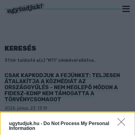
KERESÉS
31 hír találató a(z) "MTI" cimkével ellátva.
CSAK KAPKODJUK A FEJÜNKET: TELJESEN
ÁTALAKÍTJA A KÖZMÉDIÁT AZ
ORSZÁGGYŰLÉS - NEM MEGLEPŐ MÓDON A
FIDESZ-KDNP NEM TÁMOGATTA A
TÖRVÉNYCSOMAGOT
2026. június. 23. 13:19
Új intézmények jönnek létre, önálló lesz az MTI, megszűnik az
MTVA jelenlegi formája, és új felügyeleti rendszert kap a
ugytudjuk.hu -
Do Not Process My Personal
közszolgálati média.
Information
ORBÁN VIKTOR: „MAGYARORSZÁG