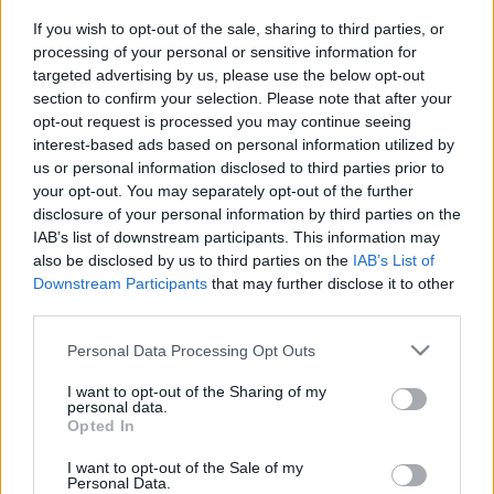
KÉSZÜLTSÉGBEN”
If you wish to opt-out of the sale, sharing to third parties, or
2026. március. 05. 12:08
processing of your personal or sensitive information for
A miniszterelnök szerint a közel-keleti konfliktus miatt
targeted advertising by us, please use the below opt-out
erősítették meg a biztonsági intézkedéseket.
section to confirm your selection. Please note that after your
opt-out request is processed you may continue seeing
GULYÁS GERGELY A KORMÁNYINFÓN:
interest-based ads based on personal information utilized by
MEGERŐSÍTI A KORMÁNY A GYERMEKVÉDELMET
us or personal information disclosed to third parties prior to
2025. november. 13. 13:31
your opt-out. You may separately opt-out of the further
A miniszter szerint megduplázzák a nevelőszülők járandóságát,
disclosure of your personal information by third parties on the
új csecsemőotthon épül, és kétszáz gyámügyi állás jön létre.
IAB’s list of downstream participants. This information may
AZ MTI ÖSSZEKEVERTE GYŐR
also be disclosed by us to third parties on the
IAB’s List of
ALPOLGÁRMESTEREIT, ÉS FEKETE DÁVIDOT
Downstream Participants
that may further disclose it to other
VÉLTE FELFEDEZNI A KAJAK-KENU
third parties.
CÉLTORONY ÁTADÁSÁN
Please note that this website/app uses one or more Google
Personal Data Processing Opt Outs
2025. augusztus. 29. 12:31
services and may gather and store information including but
Pedig a képviselő ott sem volt, épp egy másik kamuval
not limited to your visit or usage behaviour. You may click to
I want to opt-out of the Sharing of my
foglalkozott: a Tisza adóemelését magyarázta el a Facebook-
personal data.
grant or deny consent to Google and its third-party tags to
on.
Opted In
use your data for below specified purposes in below Google
AZ MTI CENZÚRÁZTA AZ MTI
consent section.
I want to opt-out of the Sale of my
CENZÚRÁZÁSÁRÓL SZÓLÓ LMP-S
Personal Data.