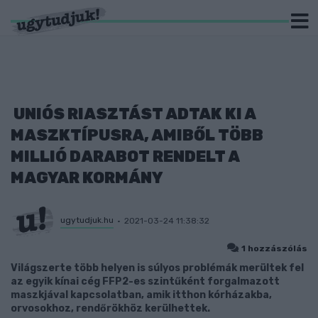
UNIÓS RIASZTÁST ADTAK KI A
MASZKTÍPUSRA, AMIBŐL TÖBB
MILLIÓ DARABOT RENDELT A
MAGYAR KORMÁNY
ugytudjuk.hu
2021-03-24 11:38:32
1 hozzászólás
Világszerte több helyen is súlyos problémák merültek fel
az egyik kínai cég FFP2-es szintűként forgalmazott
maszkjával kapcsolatban, amik itthon kórházakba,
orvosokhoz, rendőrökhöz kerülhettek.