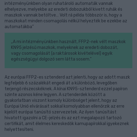
intézményünkben olyan ruhatároló automaták vannak
elhelyezve, melyekbe az eredeti dobozukból kivett ruhák és
maszkok vannak betöltve… Volt rá példa többször is, hogy a
maszkokat minden csomagolás nélkül helyezték be ezekbe az
automatákba”
„A mi intézményünkben használt, FFP2-nek vélt maszkok
KN95 jelzésű maszkok, melyeknek az eredeti dobozát,
vagy csomagolását (a raktárosok kivételével) egyik
egészségügyi dolgozó sem látta sosem.”
Az európai FFP2-es sztenderd azt jelenti, hogy az adott maszk
legfeljebb 6 százalékát engedi át a különböző, levegőben
terjengő részecskéknek. A kínai KN95-sztenderd ezzel papíron
szinte azonos kéne legyen. A sztenderdek között a
gyakorlatban viszont komoly különbséget jelent, hogy az
Európai Unió elvárásait sokkal komolyabban ellenőrzik az erre
kijelölt európai tanúsító szervezetek. Az ilyen tanúsítást
hivatott igazolni a CE-jelzés és az ezt megalapozó tartozó
certifikát, amit élelmes kereskedők kamupapírokkal igyekeznek
helyettesíteni.