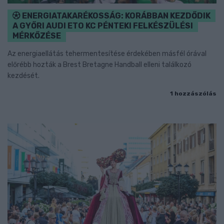
ENERGIATAKARÉKOSSÁG: KORÁBBAN KEZDŐDIK
A GYŐRI AUDI ETO KC PÉNTEKI FELKÉSZÜLÉSI
MÉRKŐZÉSE
Az energiaellátás tehermentesítése érdekében másfél órával
előrébb hozták a Brest Bretagne Handball elleni találkozó
kezdését.
1 hozzászólás