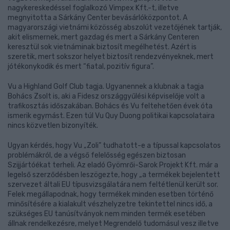
nagykereskedéssel foglalkozó Vimpex Kft.-t, illetve
megnyitotta a Sárkány Center bevásárlóközpontot. A
magyarországi vietnámi közösség abszolút vezetőjének tartják,
akit elismernek, mert gazdag és mert a Sárkány Centeren
keresztül sok vietnáminak biztosít megélhetést. Azért is
szeretik, mert sokszor helyet biztosít rendezvényeknek, mert
jótékonykodik és mert “fiatal, pozitív figura”.
Vu a Highland Golf Club tagja. Ugyanennek a klubnak a tagja
Bohács Zsolt is, aki a Fidesz országgyűlési képviselője volt a
trafikosztás időszakában. Bohács és Vu feltehetően évek óta
ismerik egymást. Ezen túl Vu Quy Duong politikai kapcsolataira
nincs közvetlen bizonyíték.
Ugyan kérdés, hogy Vu „Zoli” tudhatott-e a típussal kapcsolatos
problémákról, de a végső felelősség egészen biztosan
Szijjártóékat terheli. Az eladó Gyömrői-Sarok Projekt Kft. már a
legelső szerződésben leszögezte, hogy „a termékek bejelentett
szervezet általi EU típusvizsgálatára nem feltétlenül került sor.
Felek megállapodnak, hogy termékek minden esetben történő
minősítésére a kialakult vészhelyzetre tekintettel nincs idő, a
szükséges EU tanúsítványok nem minden termék esetében
állnak rendelkezésre, melyet Megrendelő tudomásul vesz illetve