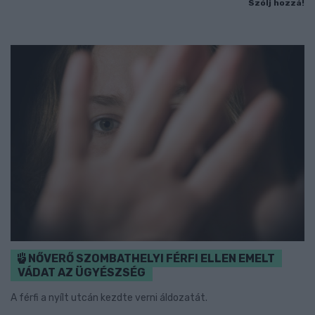
Szólj hozzá!
NŐVERŐ SZOMBATHELYI FÉRFI ELLEN EMELT
VÁDAT AZ ÜGYÉSZSÉG
A férfi a nyílt utcán kezdte verni áldozatát.