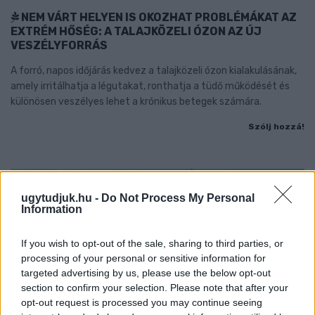
NEM VÁRT HELYEN IS OKOZHAT PROBLÉMÁKAT AZ
EXTRÉM HŐSÉG: A TALAJKÖZELI ÓZON AZ ÚJ
VESZÉLYFORRÁS
A forró, napos időjárás kedvez a talajközeli ózon kialakulásának,
amely irritálhatja a légutakat, ronthatja a tüdő működését és
különösen veszélyes lehet a krónikus betegek számára.
Szólj hozzá!
ugytudjuk.hu -
Do Not Process My Personal
Information
If you wish to opt-out of the sale, sharing to third parties, or
processing of your personal or sensitive information for
targeted advertising by us, please use the below opt-out
section to confirm your selection. Please note that after your
opt-out request is processed you may continue seeing