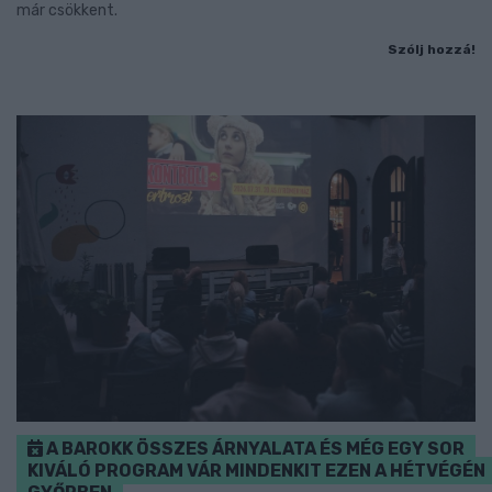
már csökkent.
Szólj hozzá!
A BAROKK ÖSSZES ÁRNYALATA ÉS MÉG EGY SOR
KIVÁLÓ PROGRAM VÁR MINDENKIT EZEN A HÉTVÉGÉN