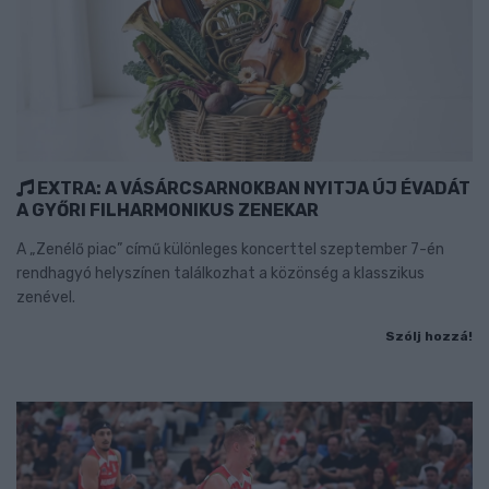
EXTRA: A VÁSÁRCSARNOKBAN NYITJA ÚJ ÉVADÁT
A GYŐRI FILHARMONIKUS ZENEKAR
A „Zenélő piac” című különleges koncerttel szeptember 7-én
rendhagyó helyszínen találkozhat a közönség a klasszikus
zenével.
Szólj hozzá!