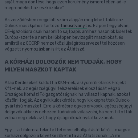
saját maga döntése, hogy ezen körülmény ismeretében ad-e
megrendelést az eszközökre”.
A szerződésben megjelölt szám alapján meg lehet találni az
Ouleok maszkjához tartozó
tanúsítványt
is. Ez pont egy olyan,
CE-igazolásra csak hasonlító sajtpapír, amihez hasonlók kísérték
Európa-szerte a nem kellőképpen bevizsgált maszkokat, és
amikről az OCCRP nemzetközi újságírószervezettel közösen
végzett
nyomozásban is írt az Átlátszó
.
A KÓRHÁZI DOLGOZÓK NEM TUDJÁK, HOGY
MILYEN MASZKOT KAPTAK
A lap Kérdéseket küldött a KKM-nek, a Gyömrői-Sarok Projekt
Kft.-nek, az egészségügyi felszerelések elosztását végző
Országos Kórházi Főigazgatóságnak; ha választ kapnak, azokat
közölni fogják. Az egyik kulcskérdés, hogy kik kaphattak Ouleok-
gyártású maszkot. Erre a kérdésre egyes orvosok, egészségügyi
dolgozók akkor is nehezen tudnának válaszolni, ha nem tiltották
volna meg nekik azt, hogy újságíróknak nyilatkozzanak.
Egy — a tilalomra tekintettel neve elhallgatását kérő — magyar
kórházi dolgozó a következőket írta az Átlátszónak: „A mi