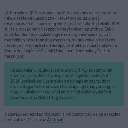
„A terméken CE felirat olvasható, de releváns szervezet nem
minősítette védőeszköznek. Hovatovább, az anyag
részecskeszűrése nem megfelelő (mért értéke legfeljebb 81.8
%), és a maszk nem illeszkedik megfelelően az archoz. Ebből
következően részecskék vagy mikroorganizmusok túlzott
mértékben juthatnak át a maszkon, megnövelve a fertőzés
veszélyét” —
olvasható
a európai termékriasztási rendszer, a
Rapex honlapján az Ouleok (Tangshan) Technology Co. Ltd.
maszkjáról.
Az alaptalanul CE jelöléssel ellátott, FFP2-es szintűnek
hazudott maszkokat a belga hatóságok kapcsolták le
2020 áprilisában. Ugyanebben a hónapban szerződött
arról a Szijjártó Péter vezette külügy egy magyar céggel,
hogy a vállalaton keresztül pont ettől a kínai gyártótól
származó maszkokat fog vásárolni.
A szerződést ezután többször is módosították, de ez a részlet
nem változott - írja az
Átlátszó
.