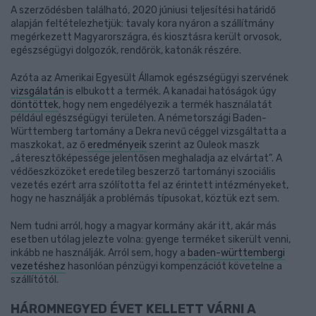
A szerződésben található, 2020 júniusi teljesítési határidő
alapján feltételezhetjük: tavaly kora nyáron a szállítmány
megérkezett Magyarországra, és kiosztásra került orvosok,
egészségügyi dolgozók, rendőrök, katonák részére.
Azóta az Amerikai Egyesült Államok egészségügyi szervének
vizsgálatán
is elbukott a termék. A kanadai hatóságok úgy
döntöttek
, hogy nem engedélyezik a termék használatát
például egészségügyi területen. A németországi Baden-
Württemberg tartomány a Dekra nevű céggel vizsgáltatta a
maszkokat, az ő
eredményeik
szerint az Ouleok maszk
„áteresztőképessége jelentősen meghaladja az elvártat”. A
védőeszközöket eredetileg beszerző tartományi szociális
vezetés ezért arra szólította fel az érintett intézményeket,
hogy ne használják a problémás típusokat, köztük ezt sem.
Nem tudni arról, hogy a magyar kormány akár itt, akár más
esetben utólag jelezte volna: gyenge terméket sikerült venni,
inkább ne használják. Arról sem, hogy a
baden-württembergi
vezetéshez
hasonlóan pénzügyi kompenzációt követelne a
szállítótól.
HÁROMNEGYED ÉVET KELLETT VÁRNI A