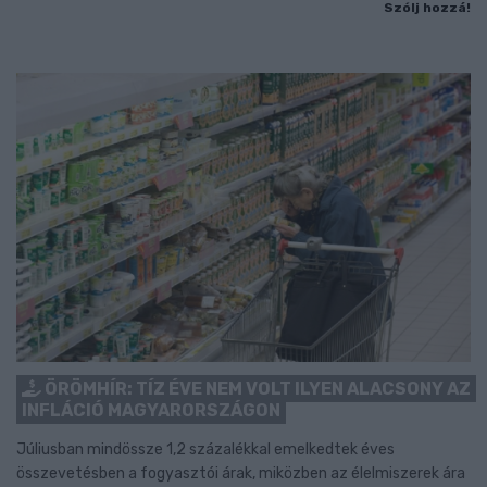
Szólj hozzá!
ÖRÖMHÍR: TÍZ ÉVE NEM VOLT ILYEN ALACSONY AZ
INFLÁCIÓ MAGYARORSZÁGON
Júliusban mindössze 1,2 százalékkal emelkedtek éves
összevetésben a fogyasztói árak, miközben az élelmiszerek ára