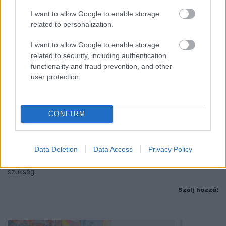
I want to allow Google to enable storage
related to personalization.
I want to allow Google to enable storage
related to security, including authentication
functionality and fraud prevention, and other
user protection.
KÁNIKULA 2026 - ENYHÜL A HŐSÉG, DE MÉG
CONFIRM
NINCS VÉGE: SZOMBATTÓL MÁR “CSAK”
MÁSODFOKÚ RIASZTÁS LESZ ÉRVÉNYBEN
Data Deletion
Data Access
Privacy Policy
A július vége óta tartó harmadfokú hőségriasztást mérséklik, de
a tartós meleg miatt továbbra is fokozott óvatosságra van
szükség.
Szólj hozzá!