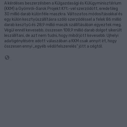
A kérdéses beszerzésben a Külgazdasági és Külügyminisztérium
(KKM) a Gyömrői-Sarok Projekt Kft.-vel szerződött, eredetileg
30 millió darab különféle maszkra. Változatos módosításokkal és
egy külön kesztyűszállításra szóló szerződéssel a felek 86 millió
darab kesztyű és 28,9 millió maszk szállításában egyeztek meg.
Végül ennél kevesebb, összesen 108,9 millió darab dolgot sikerült
leszállítani, de azt nem tudni, hogy miből jött kevesebb: Ujhelyi
adatigénylésére adott válaszában a KKM csak annyit írt, hogy
összesen ennyi „egyéb védőfelszerelés” jött a cégtől.