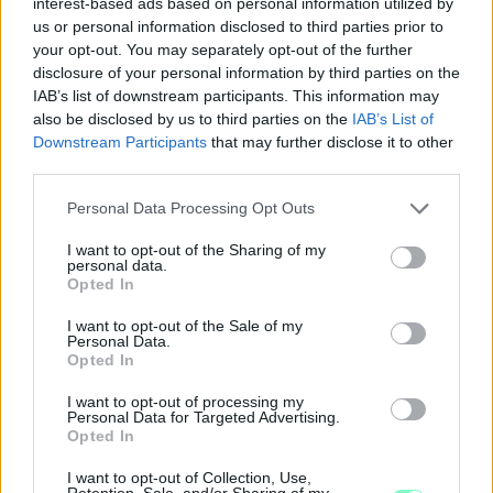
interest-based ads based on personal information utilized by
us or personal information disclosed to third parties prior to
your opt-out. You may separately opt-out of the further
disclosure of your personal information by third parties on the
IAB’s list of downstream participants. This information may
IGAZI RITKASÁG: KILENC NAPPAL KORÁBBAN
also be disclosed by us to third parties on the
IAB’s List of
NYITJÁK MEG A FELÚJÍTÁS ALATT ÁLLÓ HECSEI ÚTI
Downstream Participants
that may further disclose it to other
FELÜLJÁRÓT
third parties.
Hétfőn hajnali négy órától ismét minden közlekedő használhatja
Please note that this website/app uses one or more Google
Personal Data Processing Opt Outs
az átkelőt, az autóbuszok is visszatérnek eredeti útvonalukra.
services and may gather and store information including but
not limited to your visit or usage behaviour. You may click to
I want to opt-out of the Sharing of my
Szólj hozzá!
personal data.
grant or deny consent to Google and its third-party tags to
Opted In
use your data for below specified purposes in below Google
consent section.
I want to opt-out of the Sale of my
Personal Data.
Opted In
I want to opt-out of processing my
Personal Data for Targeted Advertising.
Opted In
I want to opt-out of Collection, Use,
Retention, Sale, and/or Sharing of my