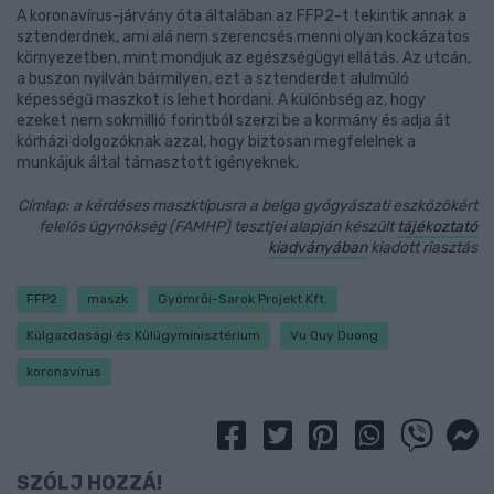
A koronavírus-járvány óta általában az FFP2-t tekintik annak a
sztenderdnek, ami alá nem szerencsés menni olyan kockázatos
környezetben, mint mondjuk az egészségügyi ellátás. Az utcán,
a buszon nyilván bármilyen, ezt a sztenderdet alulmúló
képességű maszkot is lehet hordani. A különbség az, hogy
ezeket nem sokmillió forintból szerzi be a kormány és adja át
kórházi dolgozóknak azzal, hogy biztosan megfelelnek a
munkájuk által támasztott igényeknek.
Címlap: a kérdéses maszktípusra a belga gyógyászati eszközökért
felelős ügynökség (FAMHP) tesztjei alapján készült
tájékoztató
kiadványában
kiadott riasztás
FFP2
maszk
Gyömrői-Sarok Projekt Kft.
Külgazdasági és Külügyminisztérium
Vu Quy Duong
koronavírus
SZÓLJ HOZZÁ!