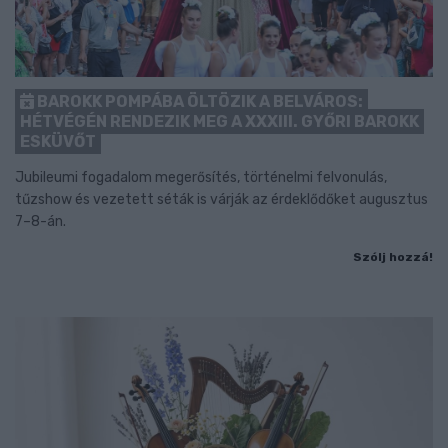
BAROKK POMPÁBA ÖLTÖZIK A BELVÁROS:
HÉTVÉGÉN RENDEZIK MEG A XXXIII. GYŐRI BAROKK
ESKÜVŐT
Jubileumi fogadalom megerősítés, történelmi felvonulás,
tűzshow és vezetett séták is várják az érdeklődőket augusztus
7–8-án.
Szólj hozzá!