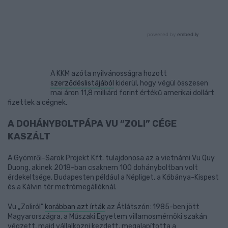
A KKM azóta nyilvánosságra hozott
szerződéslistájából
kiderül, hogy végül összesen
mai áron 11,8 milliárd forint értékű amerikai dollárt
fizettek a cégnek.
A DOHÁNYBOLTPÁPA VU “ZOLI” CÉGE
KASZÁLT
A Gyömrői-Sarok Projekt Kft. tulajdonosa az a vietnámi Vu Quy
Duong, akinek 2018-ban csaknem 100 dohányboltban volt
érdekeltsége, Budapesten például a Népliget, a Kőbánya-Kispest
és a Kálvin tér metrómegállóknál.
Vu „Zoliról”
korábban azt írták
az Átlátszón: 1985-ben jött
Magyarországra, a Műszaki Egyetem villamosmérnöki szakán
végzett, majd vállalkozni kezdett, megalapította a