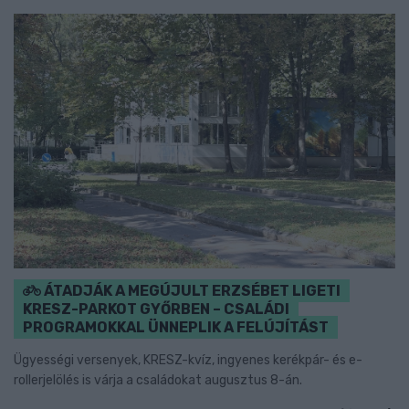
ÁTADJÁK A MEGÚJULT ERZSÉBET LIGETI
KRESZ-PARKOT GYŐRBEN – CSALÁDI
PROGRAMOKKAL ÜNNEPLIK A FELÚJÍTÁST
Ügyességi versenyek, KRESZ-kvíz, ingyenes kerékpár- és e-
rollerjelölés is várja a családokat augusztus 8-án.