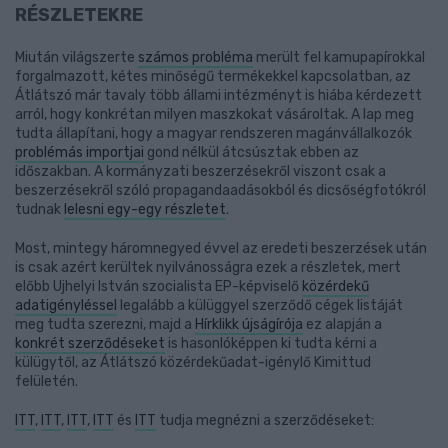
RÉSZLETEKRE
Miután világszerte
számos probléma
merült fel kamupapírokkal
forgalmazott, kétes minőségű termékekkel kapcsolatban, az
Átlátszó már tavaly több állami intézményt is hiába kérdezett
arról, hogy konkrétan milyen maszkokat vásároltak. A lap meg
tudta állapítani, hogy a magyar rendszeren magánvállalkozók
problémás importjai
gond nélkül átcsúsztak ebben az
időszakban. A kormányzati beszerzésekről viszont csak a
beszerzésekről szóló propagandaadásokból és dicsőségfotókról
tudnak
lelesni egy-egy részletet
.
Most, mintegy háromnegyed évvel az eredeti beszerzések után
is csak azért kerültek nyilvánosságra ezek a részletek, mert
előbb Ujhelyi István szocialista EP-képviselő
közérdekű
adatigényléssel
legalább a külüggyel szerződő cégek listáját
meg tudta szerezni, majd a
Hírklikk újságírója
ez alapján a
konkrét szerződéseket
is hasonlóképpen ki tudta kérni a
külügytől, az Átlátszó közérdekűadat-igénylő Kimittud
felületén.
ITT
,
ITT
,
ITT
,
ITT
és
ITT
tudja megnézni a szerződéseket: