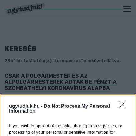
KERESÉS
2861 hír találató a(z) "koronavírus" cimkével ellátva.
CSAK A POLGÁRMESTER ÉS AZ
ALPOLGÁRMESTEREK ADTAK BE PÉNZT A
SZOMBATHELYI KORONAVÍRUS ALAPBA
2024. május. 15. 07:34
A Fidesz-KDNP frakció tagjai közül senki nem érzett erre
ugytudjuk.hu -
Do Not Process My Personal
késztetést.
Information
TELE VAN A COVID-OSZTÁLY A GYŐRI
KÓRHÁZBAN
If you wish to opt-out of the sale, sharing to third parties, or
processing of your personal or sensitive information for
2024. január. 08. 08:41