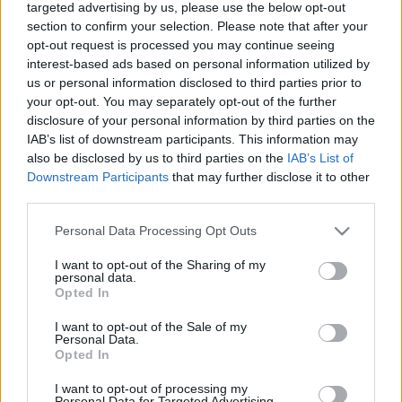
Érvényben maradnak a szabályok.
targeted advertising by us, please use the below opt-out
section to confirm your selection. Please note that after your
SZIGORODTAK A MASZKVISELÉS SZABÁLYAI A
opt-out request is processed you may continue seeing
GYŐRI KÓRHÁZBAN
interest-based ads based on personal information utilized by
2023. december. 22. 09:29
us or personal information disclosed to third parties prior to
Továbbra is erősen jelen van a covid.
your opt-out. You may separately opt-out of the further
KÉT ÉVE EZEN A NAPON RENDELTE EL NEMÉNY
disclosure of your personal information by third parties on the
ANDRÁS, HOGY KÖTELEZŐ MASZKOT HORDANI
IAB’s list of downstream participants. This information may
A SZOMBATHELYI UTCÁKON
also be disclosed by us to third parties on the
IAB’s List of
Downstream Participants
that may further disclose it to other
2022. november. 11. 08:28
third parties.
Még a kutyafuttatóra is csak maszkban lehetett belépni.
CSÖKKEN SZOMBATHELY SZENNYVÍZÉBEN A
Please note that this website/app uses one or more Google
Personal Data Processing Opt Outs
KORONAVÍRUS ÖRÖKÍTŐANYAGÁNAK
services and may gather and store information including but
KONCENTRÁCIÓJA
not limited to your visit or usage behaviour. You may click to
I want to opt-out of the Sharing of my
personal data.
grant or deny consent to Google and its third-party tags to
2022. augusztus. 31. 14:30
Opted In
use your data for below specified purposes in below Google
Néhány településen azért még emelkedést tapasztaltak a
consent section.
szakemberek.
I want to opt-out of the Sale of my
Personal Data.
A GYŐRI ÉS A SZOMBATHELYI SZENNYVÍZBEN IS
Opted In
TOVÁBB EMELKEDIK A KORONAVÍRUS
KONCENTRÁCIÓJA
I want to opt-out of processing my
Personal Data for Targeted Advertising.