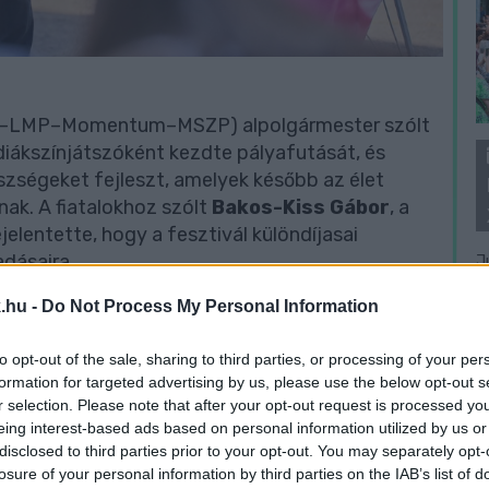
–LMP–Momentum–MSZP) alpolgármester szólt
diákszínjátszóként kezdte pályafutását, és
szségeket fejleszt, amelyek később az élet
ak. A fiatalokhoz szólt
Bakos-Kiss Gábor
, a
jelentette, hogy a fesztivál különdíjasai
dásaira.
J
f
.hu -
Do Not Process My Personal Information
é
ó
, az Országos Diákszínjátszó Egyesület elnöke
nt megköszönte a szervezők és önkéntesek
to opt-out of the sale, sharing to third parties, or processing of your per
pontjáról érkeztek társulatok, többek között
formation for targeted advertising by us, please use the below opt-out s
ől, Nyíregyházáról, Ajkáról és Celldömölkről. A
r selection. Please note that after your opt-out request is processed y
eing interest-based ads based on personal information utilized by us or
zások egyaránt helyet kaptak.
disclosed to third parties prior to your opt-out. You may separately opt-
losure of your personal information by third parties on the IAB’s list of