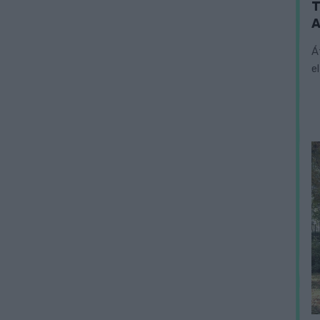
T
A
Á
e