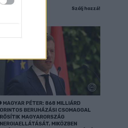
Szólj hozzá!
MAGYAR PÉTER: 868 MILLIÁRD
ORINTOS BERUHÁZÁSI CSOMAGGAL
RŐSÍTIK MAGYARORSZÁG
NERGIAELLÁTÁSÁT, MIKÖZBEN