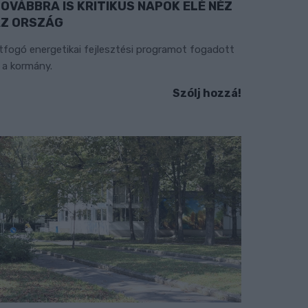
OVÁBBRA IS KRITIKUS NAPOK ELÉ NÉZ
Z ORSZÁG
tfogó energetikai fejlesztési programot fogadott
l a kormány.
Szólj hozzá!