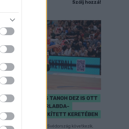
Szólj hozzá!
PERL, VÁRADI ÉS TANOH DEZ IS OTT
VAN A FÉRFI KOSÁRLABDA-
VÁLOGATOTT SZŰKÍTETT KERETÉBEN
sztország, Szlovénia és Svédország következik.