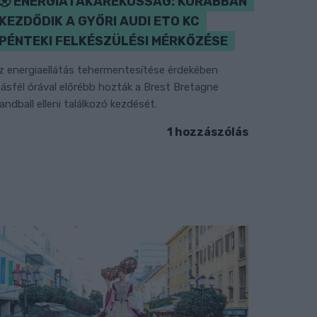
ENERGIATAKARÉKOSSÁG: KORÁBBAN
KEZDŐDIK A GYŐRI AUDI ETO KC
PÉNTEKI FELKÉSZÜLÉSI MÉRKŐZÉSE
z energiaellátás tehermentesítése érdekében
ásfél órával előrébb hozták a Brest Bretagne
andball elleni találkozó kezdését.
1 hozzászólás