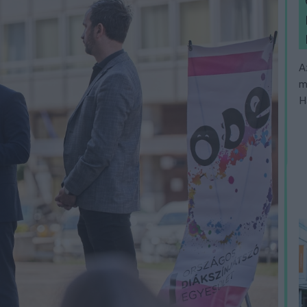
A
m
H