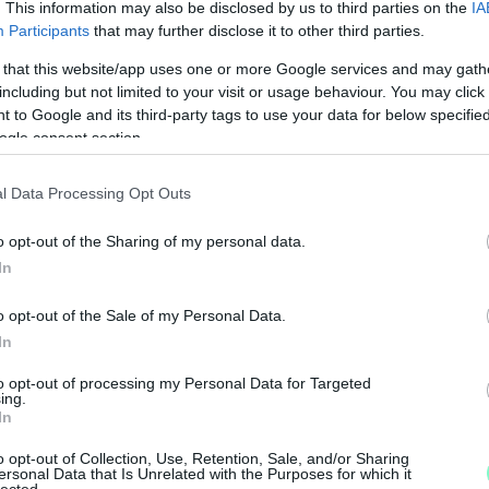
ek az előadások. A fesztivál célja, hogy a
. This information may also be disclosed by us to third parties on the
IA
ámukra fontos kérdésekkel, miközben
Participants
that may further disclose it to other third parties.
i műfajokban. A rendezvény a szakmai fejlődés
 that this website/app uses one or more Google services and may gath
tvevőknek, akik néhány napra a magyar
including but not limited to your visit or usage behaviour. You may click 
ozójának részesei lehettek.
 to Google and its third-party tags to use your data for below specifi
ogle consent section.
l Data Processing Opt Outs
ítő Nemzeti Újságírók Demokratikus
o opt-out of the Sharing of my personal data.
In
o opt-out of the Sale of my Personal Data.
01-00000113-44920004.
N
In
F
z általad küldött pénz adomány.
to opt-out of processing my Personal Data for Targeted
ing.
A
In
s
land
Győri Nemzeti Színház
a
o opt-out of Collection, Use, Retention, Sale, and/or Sharing
ersonal Data that Is Unrelated with the Purposes for which it
lected.