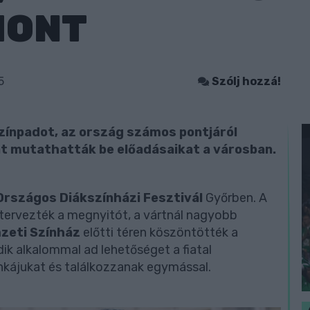
HONT
5
Szólj hozzá!
színpadot, az ország számos pontjáról
 át mutathatták be előadásaikat a városban.
Országos Diákszínházi Fesztivál
Győrben. A
 tervezték a megnyitót, a vártnál nagyobb
zeti Színház
előtti téren köszöntötték a
k alkalommal ad lehetőséget a fiatal
kájukat és találkozzanak egymással.