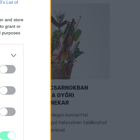
B’s List of
er and store
to grant or
ed purposes
EXTRA: A VÁSÁRCSARNOKBAN
YITJA ÚJ ÉVADÁT A GYŐRI
ILHARMONIKUS ZENEKAR
 „Zenélő piac” című különleges koncerttel
zeptember 7-én rendhagyó helyszínen találkozhat
 közönség a klasszikus zenével.