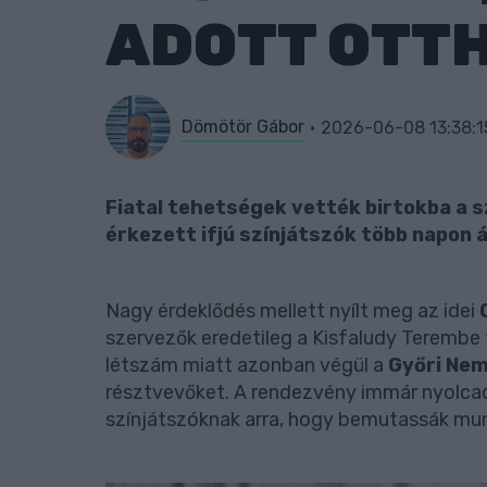
ADOTT OTT
Dömötör Gábor
2026-06-08 13:38:1
Fiatal tehetségek vették birtokba a 
érkezett ifjú színjátszók több napon
Nagy érdeklődés mellett nyílt meg az idei
szervezők eredetileg a Kisfaludy Terembe
létszám miatt azonban végül a
Győri Nem
résztvevőket. A rendezvény immár nyolcadi
színjátszóknak arra, hogy bemutassák mun