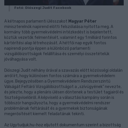
Fotó: Diószegi Judit Facebook
A kétnapos parlamenti ülésszakot
Magyar Péter
miniszterelnök napirend előtti felszólalása nyitotta meg. A
kormány több gyermekvédelmi intézkedést is bejelentett,
köztük vezetők felmentését, valamint egy 1 milliárd forintos
kártérítési alap létrehozását. A hétfői nap egyik fontos
napirendi pontja éppen a különböző parlamenti
vizsgálóbizottságok felállítása és személyi összetételük
jóváhagyása volt.
Diószegi Judit néhány órával a szavazás előtt közösségi oldalán
arról írt, hogy különösen fontos számára a gyermekvédelem
ügye. Bejegyzésében a Gyermekvédelem Rendszerszintű
Válságát Feltáró Vizsgálóbizottságot a „szívügyének” nevezte,
és jelezte, hogy a plenáris ülésen döntenek a testület tagjairól és
tisztségviselőiről. A képviselő a választási kampány során is
többször hangsúlyozta, hogy a gyermekvédelmi rendszer
problémáinak feltárását és a gyermekek biztonságának
megerősítését kiemelt feladatának tekinti.
Az Ugytudjuk.hu-hoz eljutott dokumentum szerint a bizottság