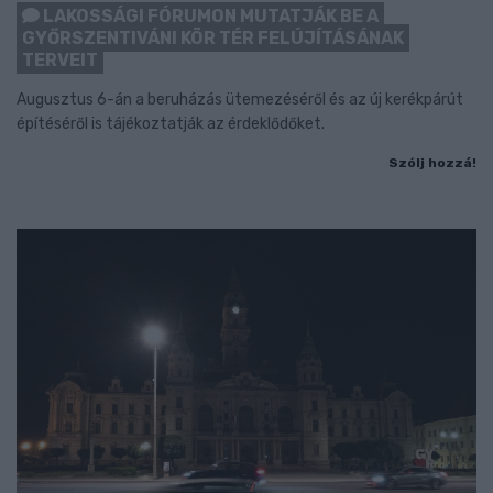
LAKOSSÁGI FÓRUMON MUTATJÁK BE A
GYŐRSZENTIVÁNI KÖR TÉR FELÚJÍTÁSÁNAK
TERVEIT
Augusztus 6-án a beruházás ütemezéséről és az új kerékpárút
építéséről is tájékoztatják az érdeklődőket.
Szólj hozzá!