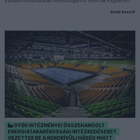
a padka murvázásának hiányosságaira is felhívták a figyelmet.
Szólj hozzá!
GYŐR INTÉZMÉNYEI ÖSSZEHANGOLT
ENERGIATAKARÉKOSSÁGI INTÉZKEDÉSEKET
VEZETTEK BE A RENDKÍVÜLI HŐSÉG MIATT