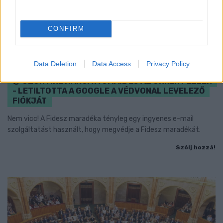
CONFIRM
Data Deletion
Data Access
Privacy Policy
CZUNYINÉ HARCA A GMAIL ÉS AZ ÖNKÉNY ELLEN
- LETILTOTTA A GOOGLE A VÉDVONAL LEVELEZŐ
FIÓKJÁT
Nem vicc! A Fidesz maradéka tényleg egy ingyenes e-mail
szolgáltatást használt, hogy megvédje a Fidesz maradékát.
Szólj hozzá!