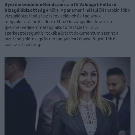
Gyermekvédelem Rendszerszintű Válságát Feltáró
Vizsgálóbizottság
elnöke. A parlament hétfői ülésnapján több
vizsgálóbizottság tisztségviselőinek és tagjainak
megválasztásáról is döntött az Országgyűlés, köztük a
gyermekvédelemmel foglalkozó testületről is. A
szerkesztőségünk birtokába jutott dokumentum szerint a
bizottság élére a győri országgyűlési képviselőt jelölték és
választották meg.