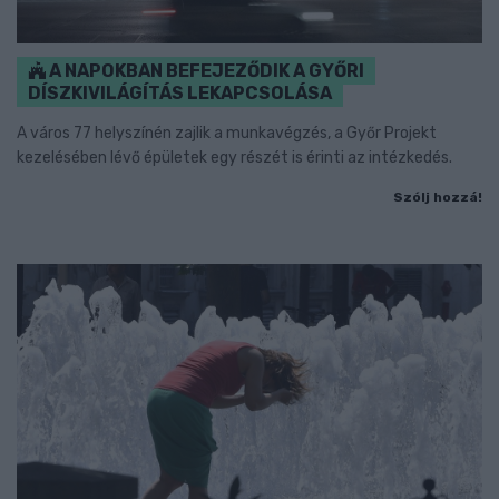
A NAPOKBAN BEFEJEZŐDIK A GYŐRI
DÍSZKIVILÁGÍTÁS LEKAPCSOLÁSA
A város 77 helyszínén zajlik a munkavégzés, a Győr Projekt
kezelésében lévő épületek egy részét is érinti az intézkedés.
Szólj hozzá!