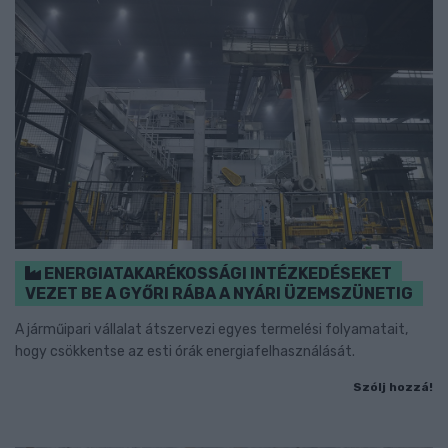
ENERGIATAKARÉKOSSÁGI INTÉZKEDÉSEKET
VEZET BE A GYŐRI RÁBA A NYÁRI ÜZEMSZÜNETIG
A járműipari vállalat átszervezi egyes termelési folyamatait,
hogy csökkentse az esti órák energiafelhasználását.
Szólj hozzá!