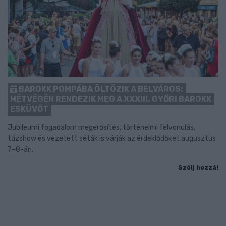
BAROKK POMPÁBA ÖLTÖZIK A BELVÁROS:
HÉTVÉGÉN RENDEZIK MEG A XXXIII. GYŐRI BAROKK
ESKÜVŐT
Jubileumi fogadalom megerősítés, történelmi felvonulás,
tűzshow és vezetett séták is várják az érdeklődőket augusztus
7–8-án.
Szólj hozzá!