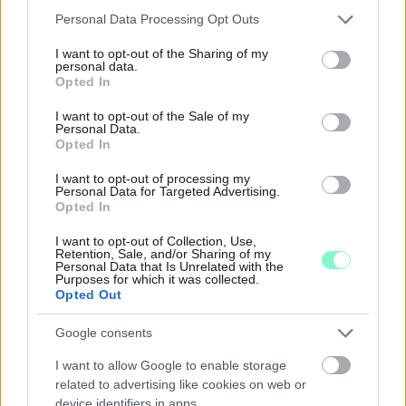
Please note that this website/app uses one or more Google
Personal Data Processing Opt Outs
services and may gather and store information including but
not limited to your visit or usage behaviour. You may click to
I want to opt-out of the Sharing of my
NŐVERŐ SZOMBATHELYI FÉRFI ELLEN EMELT
personal data.
grant or deny consent to Google and its third-party tags to
VÁDAT AZ ÜGYÉSZSÉG
Opted In
use your data for below specified purposes in below Google
A férfi a nyílt utcán kezdte verni áldozatát.
consent section.
I want to opt-out of the Sale of my
Personal Data.
Szólj hozzá!
Opted In
I want to opt-out of processing my
Personal Data for Targeted Advertising.
Opted In
I want to opt-out of Collection, Use,
Retention, Sale, and/or Sharing of my
Personal Data that Is Unrelated with the
Purposes for which it was collected.
Opted Out
Google consents
I want to allow Google to enable storage
related to advertising like cookies on web or
device identifiers in apps.