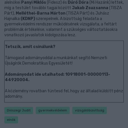
alelnökei
Panyi Miklós
(Fidesz) és
Dúró Dóra
(Mi Hazánk) lettek,
míg a testület további tagjai között
Jakab Zsuzsanna
(TISZA
Párt),
Melléthei-Barna Márton
(TISZA Párt) és Juhász
Hajnalka
(KDNP)
szerepelnek. A bizottság feladata a
gyermekvédelmi rendszer működésének vizsgálata, a feltárt
problémák értékelése, valamint a szükséges változtatásokra
vonatkozó javaslatok kidolgozása lesz.
Tetszik, amit csinálunk?
Támogasd adományoddal a munkánkat segítő Nemzeti
Újságírók Demokratikus Egyesületét!
Adományodat ide utalhatod: 10918001-00000113-
44920004.
A közlemény rovatban tüntesd fel, hogy az általad küldött pénz
adomány.
Diószegi Judit
gyermekvédelem
vizsgálóbizottság
elnök