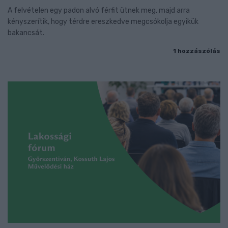
A felvételen egy padon alvó férfit ütnek meg, majd arra
kényszerítik, hogy térdre ereszkedve megcsókolja egyikük
bakancsát.
1 hozzászólás