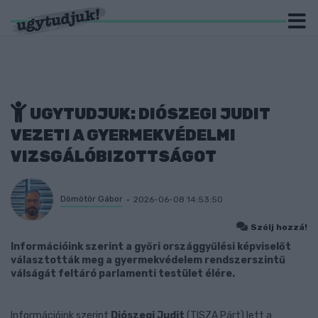
UGYTUDJUK: DIÓSZEGI JUDIT
VEZETI A GYERMEKVÉDELMI
VIZSGÁLÓBIZOTTSÁGOT
Dömötör Gábor
2026-06-08 14:53:50
Szólj hozzá!
Információink szerint a győri országgyűlési képviselőt
választották meg a gyermekvédelem rendszerszintű
válságát feltáró parlamenti testület élére.
Információink szerint
Diószegi Judit
(TISZA Párt) lett a