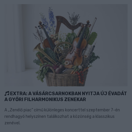
EXTRA: A VÁSÁRCSARNOKBAN NYITJA ÚJ ÉVADÁT
A GYŐRI FILHARMONIKUS ZENEKAR
A „Zenélő piac” című különleges koncerttel szeptember 7-én
rendhagyó helyszínen találkozhat a közönség a klasszikus
zenével.