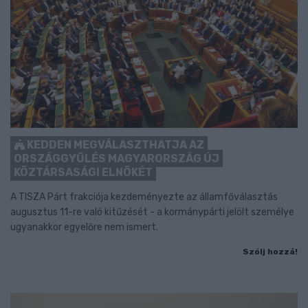
KEDDEN MEGVÁLASZTHATJA AZ
ORSZÁGGYŰLÉS MAGYARORSZÁG ÚJ
KÖZTÁRSASÁGI ELNÖKÉT
A TISZA Párt frakciója kezdeményezte az államfőválasztás
augusztus 11-re való kitűzését - a kormánypárti jelölt személye
ugyanakkor egyelőre nem ismert.
Szólj hozzá!