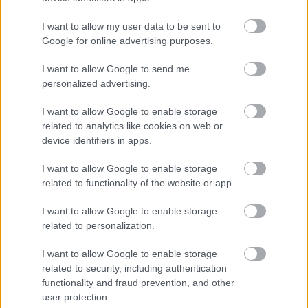
I want to allow my user data to be sent to
Google for online advertising purposes.
A RÓMAIAKTÓL AZ AGYAGKATONÁKIG –
TÁRLATVEZETÉSEK, WORKSHOP ÉS
I want to allow Google to send me
KÖZÖNSÉGTALÁLKOZÓ VÁRJA A LÁTOGATÓKAT A
personalized advertising.
GYŐRI RÓMER MÚZEUMBAN
I want to allow Google to enable storage
Ingyenes programokkal és különleges kiállításokkal készülnek a
related to analytics like cookies on web or
hét második felére, a hőségriadó idején ráadásul a Várkazamata
device identifiers in apps.
– Kőtár is díjmentesen látogatható.
I want to allow Google to enable storage
Szólj hozzá!
related to functionality of the website or app.
I want to allow Google to enable storage
related to personalization.
I want to allow Google to enable storage
related to security, including authentication
functionality and fraud prevention, and other
user protection.