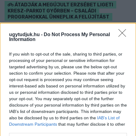
ÁTADJÁK A MEGÚJULT ERZSÉBET LIGETI
KRESZ-PARKOT GYŐRBEN – CSALÁDI
PROGRAMOKKAL ÜNNEPLIK A FELÚJÍTÁST
Ügyességi versenyek, KRESZ-kvíz, ingyenes kerékpár- és e-
ugytudjuk.hu -
Do Not Process My Personal
rollerjelölés is várja a családokat augusztus 8-án.
Information
Szólj hozzá!
If you wish to opt-out of the sale, sharing to third parties, or
processing of your personal or sensitive information for
targeted advertising by us, please use the below opt-out
section to confirm your selection. Please note that after your
opt-out request is processed you may continue seeing
interest-based ads based on personal information utilized by
us or personal information disclosed to third parties prior to
your opt-out. You may separately opt-out of the further
disclosure of your personal information by third parties on the
IAB’s list of downstream participants. This information may
also be disclosed by us to third parties on the
IAB’s List of
Downstream Participants
that may further disclose it to other
third parties.