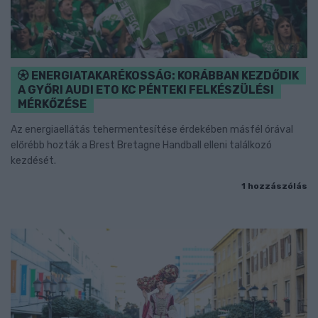
ENERGIATAKARÉKOSSÁG: KORÁBBAN KEZDŐDIK
A GYŐRI AUDI ETO KC PÉNTEKI FELKÉSZÜLÉSI
MÉRKŐZÉSE
Az energiaellátás tehermentesítése érdekében másfél órával
előrébb hozták a Brest Bretagne Handball elleni találkozó
kezdését.
1 hozzászólás