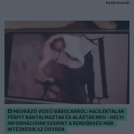
Szólj hozzá!
MEGRÁZÓ VIDEÓ BÁBOLNÁRÓL: HAJLÉKTALAN
FÉRFIT BÁNTALMAZTAK ÉS ALÁZTAK MEG - HELYI
INFORMÁCIÓINK SZERINT A RENDŐRSÉG MÁR
INTÉZKEDIK AZ ÜGYBEN