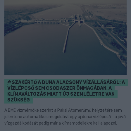
SZAKÉRTŐ A DUNA ALACSONY VÍZÁLLÁSÁRÓL: A
VÍZLÉPCSŐ SEM CSODASZER ÖNMAGÁBAN, A
KLÍMAVÁLTOZÁS MIATT ÚJ SZEMLÉLETRE VAN
SZÜKSÉG
A BME vízmérnöke szerint a Paksi Atomerőmű helyzetére sem
jelentene automatikus megoldást egy új dunai vízlépcső - a jövő
vízgazdálkodását pedig már a klímamodellekre kell alapozni.