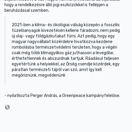
hogy a rendelkezésre álló jogi eszközökkel is fellépjen a
beruházással szemben.
2021-ben a klíma- és ökológiai válság közepén a fosszilis
tüzelőanyagok kivezetésén kellene fáradozni, nem pedig
új olaj- vagy földgázkutakat fúrni. Azt pedig, hogy egy
magyar nagyvállalat közérdekre hivatkozva kezdene
rombolásba természetvédelmi területen, hogy a végén
csak még több klímagyilkos gáz juthasson a levegőbe,
érthetetlennek és abszurdnak tartjuk. Ráadásul teljesen
egyetértünk a helyiekkel, az Őrség csendje közérdek, egy
páratlan természeti tájról van szó, amit így kell
megőriznünk, megvédenünk
- nyilatkozta Perger András, a Greenpeace kampányfelelőse.