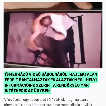
MEGRÁZÓ VIDEÓ BÁBOLNÁRÓL: HAJLÉKTALAN
FÉRFIT BÁNTALMAZTAK ÉS ALÁZTAK MEG - HELYI
INFORMÁCIÓINK SZERINT A RENDŐRSÉG MÁR
INTÉZKEDIK AZ ÜGYBEN
A felvételen egy padon alvó férfit ütnek meg, majd arra
kényszerítik, hogy térdre ereszkedve megcsókolja egyikük