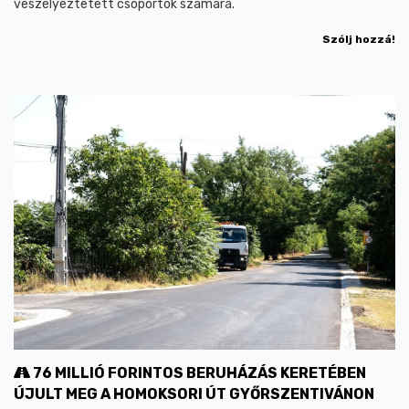
veszélyeztetett csoportok számára.
Szólj hozzá!
76 MILLIÓ FORINTOS BERUHÁZÁS KERETÉBEN
ÚJULT MEG A HOMOKSORI ÚT GYŐRSZENTIVÁNON