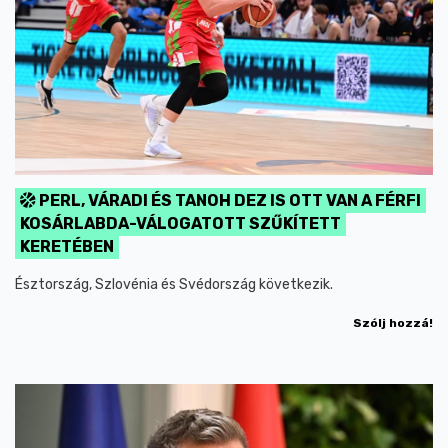
PERL, VÁRADI ÉS TANOH DEZ IS OTT VAN A FÉRFI
KOSÁRLABDA-VÁLOGATOTT SZŰKÍTETT
KERETÉBEN
Észtország, Szlovénia és Svédország következik.
Szólj hozzá!