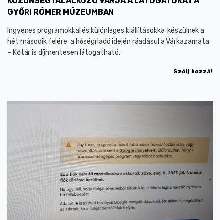
KÖZÖNSÉGTALÁLKOZÓ VÁRJA A LÁTOGATÓKAT A
GYŐRI RÓMER MÚZEUMBAN
Ingyenes programokkal és különleges kiállításokkal készülnek a
hét második felére, a hőségriadó idején ráadásul a Várkazamata
– Kőtár is díjmentesen látogatható.
Szólj hozzá!