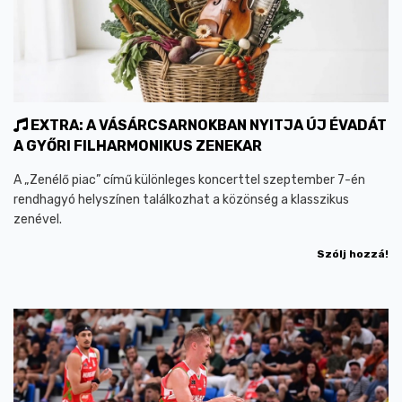
EXTRA: A VÁSÁRCSARNOKBAN NYITJA ÚJ ÉVADÁT
A GYŐRI FILHARMONIKUS ZENEKAR
A „Zenélő piac” című különleges koncerttel szeptember 7-én
rendhagyó helyszínen találkozhat a közönség a klasszikus
zenével.
Szólj hozzá!