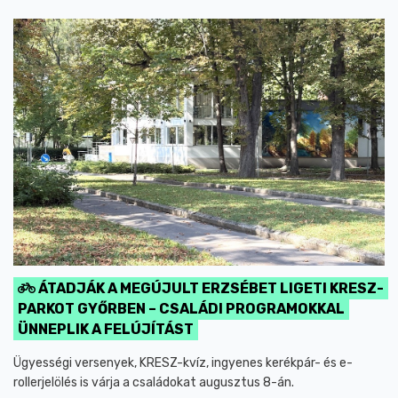
ÁTADJÁK A MEGÚJULT ERZSÉBET LIGETI KRESZ-
PARKOT GYŐRBEN – CSALÁDI PROGRAMOKKAL
ÜNNEPLIK A FELÚJÍTÁST
Ügyességi versenyek, KRESZ-kvíz, ingyenes kerékpár- és e-
rollerjelölés is várja a családokat augusztus 8-án.