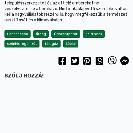
településszerkezetet és az ott élő embereket ne
veszélyeztesse a beruházó. Mint írják, alapvető szemléletváltás
kell a nagyvállalatok részéről is, hogy megfékezzük a természet
pusztítását és a klímaválságot.
Greenpeace
őrség
Őriszentpéter
Zöld hírek
szénhidrogén kút
földgáz
kőolaj
SZÓLJ HOZZÁ!