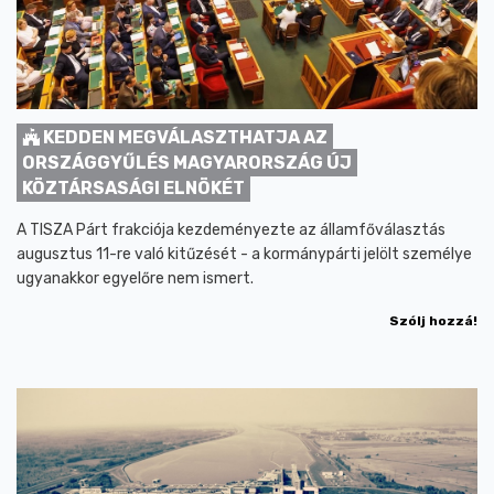
KEDDEN MEGVÁLASZTHATJA AZ
ORSZÁGGYŰLÉS MAGYARORSZÁG ÚJ
KÖZTÁRSASÁGI ELNÖKÉT
A TISZA Párt frakciója kezdeményezte az államfőválasztás
augusztus 11-re való kitűzését - a kormánypárti jelölt személye
ugyanakkor egyelőre nem ismert.
Szólj hozzá!