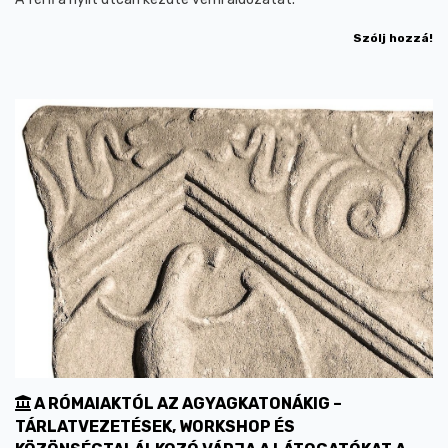
Szólj hozzá!
A RÓMAIAKTÓL AZ AGYAGKATONÁKIG –
TÁRLATVEZETÉSEK, WORKSHOP ÉS