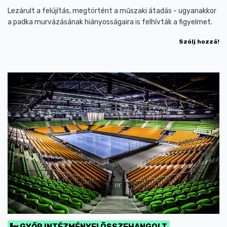
Lezárult a felújítás, megtörtént a műszaki átadás - ugyanakkor
a padka murvázásának hiányosságaira is felhívták a figyelmet.
Szólj hozzá!
GYŐR INTÉZMÉNYEI ÖSSZEHANGOLT