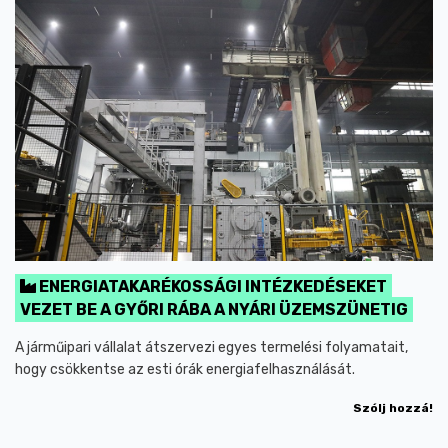
ENERGIATAKARÉKOSSÁGI INTÉZKEDÉSEKET
VEZET BE A GYŐRI RÁBA A NYÁRI ÜZEMSZÜNETIG
A járműipari vállalat átszervezi egyes termelési folyamatait,
hogy csökkentse az esti órák energiafelhasználását.
Szólj hozzá!