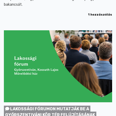
bakancsát.
1 hozzászólás
LAKOSSÁGI FÓRUMON MUTATJÁK BE A
GYŐRSZENTIVÁNI KÖR TÉR FELÚJÍTÁSÁNAK