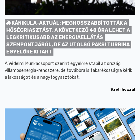
KÁNIKULA-AKTUÁL: MEGHOSSZABBÍTOTTÁK A
HŐSÉGRIASZTÁST, A KÖVETKEZŐ 48 ÓRA LEHET A
LEGKRITIKUSABB AZ ENERGIAELLÁTÁS
SZEMPONTJÁBÓL, DE AZ UTOLSÓ PAKSI TURBINA
EGYELŐRE KITART
A Védelmi Munkacsoport szerint egyelőre stabil az ország
villamosenergia-rendszere, de továbbra is takarékosságra kérik
a lakosságot és a nagyfogyasztókat.
Szólj hozzá!