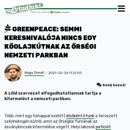
GREENPEACE: SEMMI
KERESNIVALÓJA NINCS EGY
KŐOLAJKÚTNAK AZ ŐRSÉGI
NEMZETI PARKBAN
Nagy Donát
2021-02-26 11:21:00
Szólj hozzá!
A zöld szervezet elfogadhatatlannak tartja a
kitermelést a nemzeti parkban.
Több, mint egy hónappal ezelőtt
elsőként írtunk
a tervezett
szénhidrogén kútról, amit az Őrségbe fúrnának az
ásványkincsek kitermelése végett. Helyi lakosok
petíciót