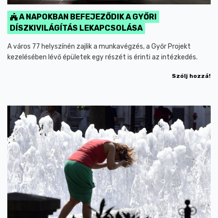
A NAPOKBAN BEFEJEZŐDIK A GYŐRI
DÍSZKIVILÁGÍTÁS LEKAPCSOLÁSA
A város 77 helyszínén zajlik a munkavégzés, a Győr Projekt
kezelésében lévő épületek egy részét is érinti az intézkedés.
Szólj hozzá!