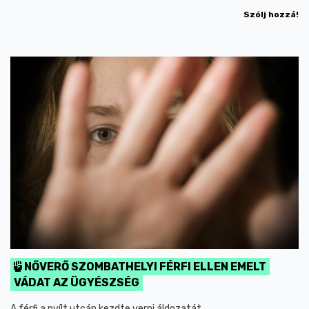
Szólj hozzá!
NŐVERŐ SZOMBATHELYI FÉRFI ELLEN EMELT
VÁDAT AZ ÜGYÉSZSÉG
A férfi a nyílt utcán kezdte verni áldozatát.