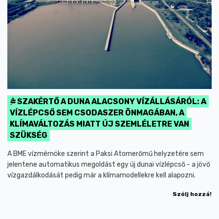
SZAKÉRTŐ A DUNA ALACSONY VÍZÁLLÁSÁRÓL: A
VÍZLÉPCSŐ SEM CSODASZER ÖNMAGÁBAN, A
KLÍMAVÁLTOZÁS MIATT ÚJ SZEMLÉLETRE VAN
SZÜKSÉG
A BME vízmérnöke szerint a Paksi Atomerőmű helyzetére sem
jelentene automatikus megoldást egy új dunai vízlépcső - a jövő
vízgazdálkodását pedig már a klímamodellekre kell alapozni.
Szólj hozzá!