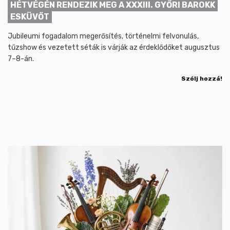
HÉTVÉGÉN RENDEZIK MEG A XXXIII. GYŐRI BAROKK
ESKÜVŐT
Jubileumi fogadalom megerősítés, történelmi felvonulás,
tűzshow és vezetett séták is várják az érdeklődőket augusztus
7–8-án.
Szólj hozzá!