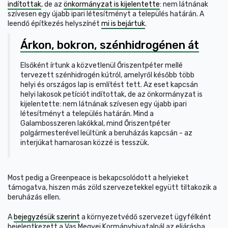
indítottak
, de az
önkormányzat is kijelentette
: nem látnának
szívesen egy újabb ipari létesítményt a település határán. A
leendő építkezés helyszínét
mi is bejártuk
.
Árkon, bokron, szénhidrogénen át
Elsőként írtunk a közvetlenül Őriszentpéter mellé
tervezett szénhidrogén kútról, amelyről később több
helyi és országos lap is említést tett. Az eset kapcsán
helyi lakosok petíciót indítottak, de az önkormányzat is
kijelentette: nem látnának szívesen egy újabb ipari
létesítményt a település határán. Mind a
Galambosszeren lakókkal, mind Őriszentpéter
polgármesterével leültünk a beruházás kapcsán - az
interjúkat hamarosan közzé is tesszük.
Most pedig a Greenpeace is bekapcsolódott a helyieket
támogatva, hiszen más zöld szervezetekkel együtt tiltakozik a
beruházás ellen.
A
bejegyzésük szerint
a környezetvédő szervezet ügyfélként
bejelentkezett a Vas Megyei Kormányhivatalnál az eljárásba,