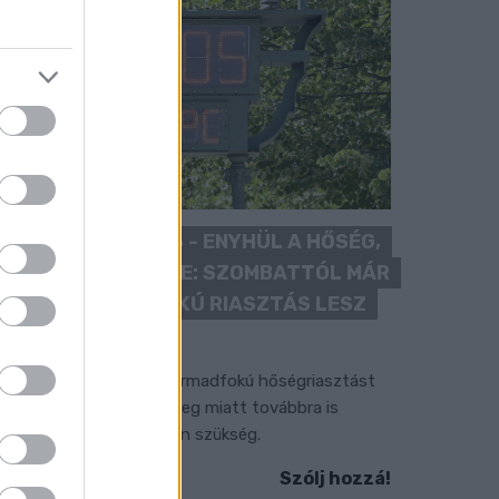
KÁNIKULA 2026 - ENYHÜL A HŐSÉG,
DE MÉG NINCS VÉGE: SZOMBATTÓL MÁR
“CSAK” MÁSODFOKÚ RIASZTÁS LESZ
ÉRVÉNYBEN
 július vége óta tartó harmadfokú hőségriasztást
érséklik, de a tartós meleg miatt továbbra is
okozott óvatosságra van szükség.
Szólj hozzá!