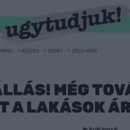
RMEND
KŐSZEG
SPORT
ZÖLD HÍREK
LLÁS! MÉG TOV
T A LAKÁSOK Á
Szólj hozzá!