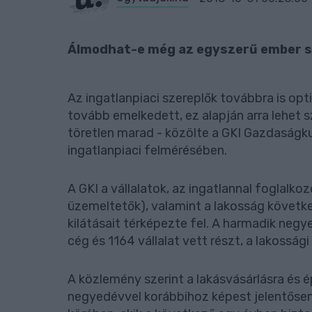
Álmodhat-e még az egyszerű ember sa
Az ingatlanpiaci szereplők továbbra is op
tovább emelkedett, ez alapján arra lehet s
töretlen marad - közölte a GKI Gazdaságku
ingatlanpiaci felmérésében.
A GKI a vállalatok, az ingatlannal foglalk
üzemeltetők), valamint a lakosság követke
kilátásait térképezte fel. A harmadik negy
cég és 1164 vállalat vett részt, a lakosság
A közlemény szerint a lakásvásárlásra és 
negyedévvel korábbihoz képest jelentősen