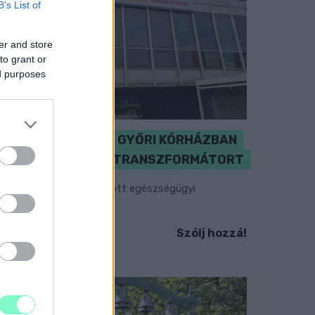
B’s List of
er and store
to grant or
ed purposes
KICSERÉLTÉK A GYŐRI KÓRHÁZBAN
MEGHIBÁSODOTT TRANSZFORMÁTORT
egkezdték az elhalasztott egészségügyi
llátásokat.
Szólj hozzá!