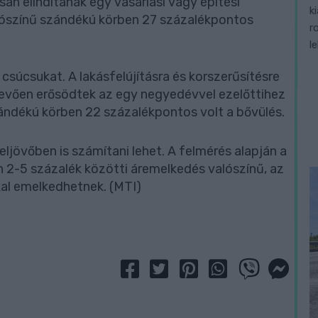
an elindítanak egy vásárlási vagy építési
k
alószínű szándékú körben 27 százalékpontos
r
l
csúcsukat. A lakásfelújításra és korszerűsítésre
tevően erősödtek az egy negyedévvel ezelőttihez
zándékú körben 22 százalékpontos volt a bővülés.
ljövőben is számítani lehet. A felmérés alapján a
 2-5 százalék közötti áremelkedés valószínű, az
kal emelkedhetnek. (MTI)