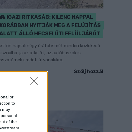
IGAZI RITKASÁG: KILENC NAPPAL
KORÁBBAN NYITJÁK MEG A FELÚJÍTÁS
ALATT ÁLLÓ HECSEI ÚTI FELÜLJÁRÓT
étfőn hajnali négy órától ismét minden közlekedő
asználhatja az átkelőt, az autóbuszok is
isszatérnek eredeti útvonalukra.
Szólj hozzá!
sonal or
ection to
ou may
 personal
out of the
 downstream