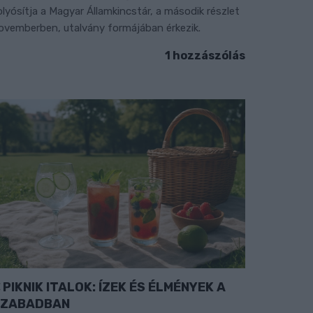
olyósítja a Magyar Államkincstár, a második részlet
ovemberben, utalvány formájában érkezik.
1 hozzászólás
PIKNIK ITALOK: ÍZEK ÉS ÉLMÉNYEK A
SZABADBAN