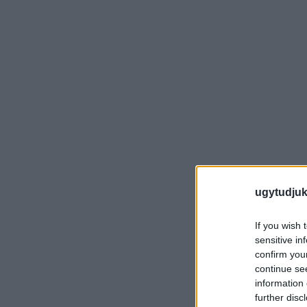
ugytudjuk
If you wish 
sensitive in
confirm you
continue se
information 
further disc