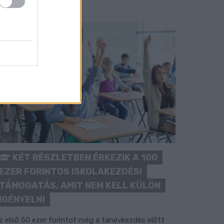
KÉT RÉSZLETBEN ÉRKEZIK A 100
EZER FORINTOS ISKOLAKEZDÉSI
TÁMOGATÁS, AMIT NEM KELL KÜLÖN
IGÉNYELNI
z első 50 ezer forintot még a tanévkezdés előtt