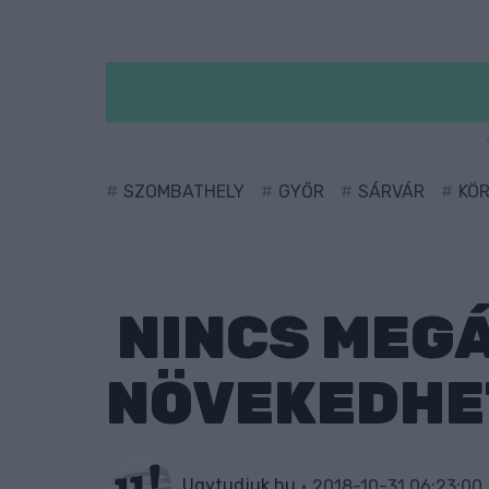
SZOMBATHELY
GYŐR
SÁRVÁR
KÖ
NINCS MEGÁ
NÖVEKEDHE
Ugytudjuk.hu
2018-10-31 06:23:00