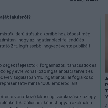
ját lakásról?
timisták, derűlátásuk a korábbihoz képest még
zámítani, hogy az ingatlanpiaci fellendülés
tató Zrt. legfrissebb, negyedévente publikált
ozó cégek (fejlesztők, forgalmazók, tanácsadók és
ző egy évre vonatkozó ingatlanpiaci terveit és
edévi vizsgálatban 110 ingatlanokkal foglalkozó
i reprezentatív minta 1000 emberből állt.
P
T
V
építésre vonatkozó lakossági várakozások az egy
 élénkültek. Júliushoz képest ugyan azoknak a
A