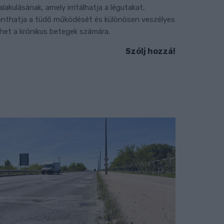
ialakulásának, amely irritálhatja a légutakat,
onthatja a tüdő működését és különösen veszélyes
ehet a krónikus betegek számára.
Szólj hozzá!