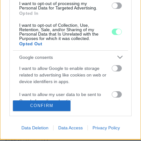
DECEMBERI INFLÁCIÓ
I want to opt-out of processing my
Personal Data for Targeted Advertising.
2023. január. 13. 13:08
Opted In
Az élelmiszerek ezen belül 44,8 százalékkal drágultak.
A NAP MEGDÖBBENTŐ SZÁMADATA: 4
I want to opt-out of Collection, Use,
Retention, Sale, and/or Sharing of my
MILLIÁRD FORINTOS TÖBBLETET OKOZ A
Personal Data that Is Unrelated with the
SZOMBATHELYI KÖLTSÉGVETÉSNEK A REZSI
Purposes for which it was collected.
ÁREMELKEDÉS
Opted Out
2022. szeptember. 09. 14:46
Google consents
És ebben még nincsen benne a Távhő és a Vasivíz plusz költsége.
SZAKÉRTŐ AZ UGYTUDJUKNAK: EGÉSZEN
I want to allow Google to enable storage
BIZTOS, HOGY LESZNEK OLYAN ÉTTERMEK,
related to advertising like cookies on web or
AMELYEK NEM ÉLIK TÚL AZ INFLÁCIÓT
device identifiers in apps.
2022. július. 08. 14:35
I want to allow my user data to be sent to
Jelenleg hazai alapanyagokkal próbálják kompenzálni az
Google for online advertising purposes.
emelkedő árakat a vendéglátók, árat viszont nem nagyon
CONFIRM
tudnak emelni anélkül, hogy elijesszék a törzsvendégeiket.
I want to allow Google to send me
SZINTE MINDEN TERÜLETEN KÉNYTELEN LESZ
personalized advertising.
ÁRAT EMELNI A SZOMBATHELYI
Data Deletion
Data Access
Privacy Policy
ÖNKORMÁNYZAT
I want to allow Google to enable storage
2022. június. 17. 14:06
related to analytics like cookies on web or