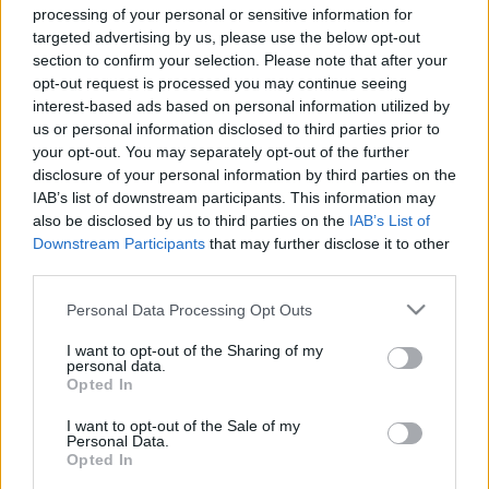
Mert a kormány úgy legyűrte az inflációt!
processing of your personal or sensitive information for
600 FORINTNÁL TÖBB LESZ A BENZIN ÁRA
targeted advertising by us, please use the below opt-out
PÉNTEKTŐL LITERENKÉNT
section to confirm your selection. Please note that after your
opt-out request is processed you may continue seeing
2024. január. 31. 14:20
interest-based ads based on personal information utilized by
Ebben a hónapban ez a harmadik áremelés, még jó, hogy itt a
us or personal information disclosed to third parties prior to
vége.
your opt-out. You may separately opt-out of the further
JÚLIUSBAN 17,6 SZÁZALÉKKAL NŐTTEK
disclosure of your personal information by third parties on the
ÁTLAGOSAN A FOGYASZTÓI ÁRAK, AZ
IAB’s list of downstream participants. This information may
ÉLELMISZERÁRAK PEDIG ÁTLAGOSAN 0,9
also be disclosed by us to third parties on the
IAB’s List of
SZÁZALÉKKAL CSÖKKENTEK
Downstream Participants
that may further disclose it to other
2023. augusztus. 08. 10:27
third parties.
Az elmúlt egy évben a háztartási energia és az élelmiszerek ára
Please note that this website/app uses one or more Google
emelkedett a leginkább.
Personal Data Processing Opt Outs
services and may gather and store information including but
MÉG MINDIG NEM AKAR CSÖKKENNI AZ
not limited to your visit or usage behaviour. You may click to
I want to opt-out of the Sharing of my
INFLÁCIÓ, JELENLEG 25,2% AZ ÁTLAG
personal data.
grant or deny consent to Google and its third-party tags to
Opted In
2023. Április. 12. 12:38
use your data for below specified purposes in below Google
Márciusban 25,2 százalékkal nőttek az árak az előző év azonos
consent section.
I want to opt-out of the Sale of my
hónapjához képest
Personal Data.
Opted In
A KSH SZERINT 24,5 SZÁZALÉK VOLT A