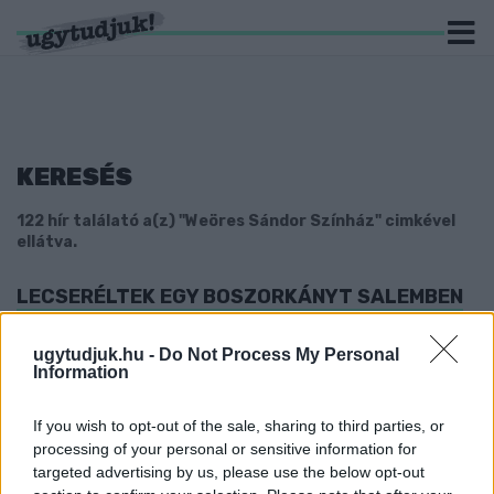
KERESÉS
122 hír találató a(z) "Weöres Sándor Színház" cimkével
ellátva.
LECSERÉLTEK EGY BOSZORKÁNYT SALEMBEN
2018. október. 24. 11:18
Új színésznővel folytatják A salemi boszorkányokat.
ugytudjuk.hu -
Do Not Process My Personal
Information
HIÁBA AKAR KLASSZIKUS MAGYAR
DARABOKAT TAKÁTSNÉ, A TÖRVÉNYI
SZABÁLYOZÁS NEM TESZI LEHETŐVÉ, HOGY AZ
If you wish to opt-out of the sale, sharing to third parties, or
ÖNKORMÁNYZAT BELESZÓLJON A SZÍNHÁZ
processing of your personal or sensitive information for
MUNKÁJÁBA
targeted advertising by us, please use the below opt-out