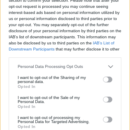
section to confirm your selection. Please note that after your
2018. október. 08. 13:49
opt-out request is processed you may continue seeing
AZ IDEI PREMIER DARABOKBA ÖLTÖZÖTT A
interest-based ads based on personal information utilized by
SZOMBATHELYI SZÍNHÁZ
us or personal information disclosed to third parties prior to
your opt-out. You may separately opt-out of the further
2018. október. 07. 17:20
disclosure of your personal information by third parties on the
Menő.
IAB’s list of downstream participants. This information may
ŐK KAPTÁK AZ IDEI HOLDBELI CSÓNAKOS-
also be disclosed by us to third parties on the
IAB’s List of
DÍJAT A WEÖRES SÁNDOR SZÍNHÁZBAN
Downstream Participants
that may further disclose it to other
2018. október. 06. 11:12
third parties.
A Revizor bemutatója után tartottak díjátadót.
Please note that this website/app uses one or more Google
Personal Data Processing Opt Outs
TAKÁTSNÉ EMELNI AKARTA AZ
services and may gather and store information including but
ÖNKORMÁNYZATI SZÍNHÁZ KVÓTÁT
not limited to your visit or usage behaviour. You may click to
I want to opt-out of the Sharing of my
personal data.
2018. október. 05. 09:53
grant or deny consent to Google and its third-party tags to
Opted In
Ezért kérte számon Jordánt, hogy miért volt olyan sok
use your data for below specified purposes in below Google
előadásuk.
consent section.
I want to opt-out of the Sale of my
KLASSZIKUS MAGYAR DARABOKAT KÖVETEL A
Personal Data.
Opted In
SZÍNHÁZ TÉMÁBAN MINDIG NAPRAKÉSZ TENKI
MÁRIA
I want to opt-out of processing my
Personal Data for Targeted Advertising.
2018. október. 01. 11:24
Opted In
A fideszes képviselő a bizottsági ülésen közölte óhajait