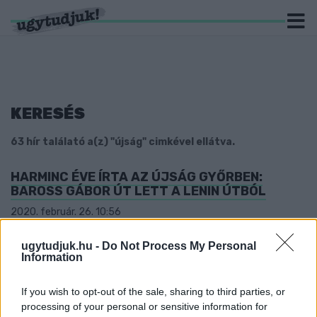
KERESÉS
63 hír találató a(z) "újság" cimkével ellátva.
HARMINC ÉVE ÍRTA AZ ÚJSÁG GYŐRBEN:
BAROSS GÁBOR ÚT LETT A LENIN ÚTBÓL
2020. február. 26. 10:56
Dézsi Csaba András cikket írt Csernobil nyomán, Balogh József
az ipari parkot tervezte, a városi tanács pedig köztereket
ugytudjuk.hu -
Do Not Process My Personal
nevezett át és költségvetést fogadott el. Mi történt harminc
Information
éve Győrben? Megnéztük!
HA HOLNAP KAP VALAKI SZOMBATI HELYI
If you wish to opt-out of the sale, sharing to third parties, or
HÍRLAPOT FELTÉTLEN SZÓLJON!
processing of your personal or sensitive information for