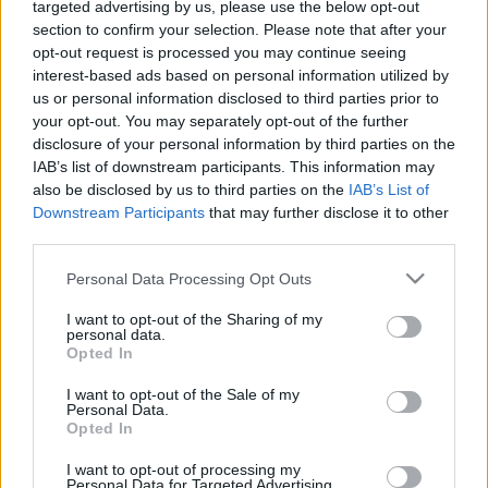
2019. október. 18. 21:13
targeted advertising by us, please use the below opt-out
Kíváncsian várjuk, megjelenik-e a Fidesz házi lapja.
section to confirm your selection. Please note that after your
opt-out request is processed you may continue seeing
VAS MEGYEI ÉRTÉK LETT A FIDESZ MEGYEI
interest-based ads based on personal information utilized by
NAPILAPJA
us or personal information disclosed to third parties prior to
2019. október. 12. 08:20
your opt-out. You may separately opt-out of the further
A Vas Népe ezentúl használja a Vas Megyei Érték megjelölést.
disclosure of your personal information by third parties on the
MARKÓ PÉTER: TEREMTSÜNK ÚJ DIVATOT,
IAB’s list of downstream participants. This information may
MINDNYÁJAN TEGYÜNK VALAMIT A
also be disclosed by us to third parties on the
IAB’s List of
VÁROSUNKÉRT!
Downstream Participants
that may further disclose it to other
third parties.
2019. augusztus. 14. 20:22
„Ez a járda, ez az önkormányzat, ez a város, ez a Parlament az
Please note that this website/app uses one or more Google
Personal Data Processing Opt Outs
enyém, a miénk."
services and may gather and store information including but
AKINEK SOK A FENÉKPASKOLÁS, NE
not limited to your visit or usage behaviour. You may click to
I want to opt-out of the Sharing of my
DOLGOZZON DISCOBAN
personal data.
grant or deny consent to Google and its third-party tags to
Opted In
use your data for below specified purposes in below Google
2019. július. 30. 16:05
consent section.
Megfogalmazta a nemzetközi botránnyá dagadó szexuális
I want to opt-out of the Sale of my
Personal Data.
zaklatás lényegét a Médiaworks.
Opted In
KIMONDTA A BÍRÓSÁG: JOGSÉRTÉST
KÖVETETT EL A SZOMBATHELYI HÍRLAP
I want to opt-out of processing my
Personal Data for Targeted Advertising.