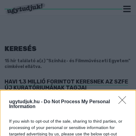
KERESÉS
15 hír találató a(z) "Színház- és Filmművészeti Egyetem"
cimkével ellátva.
HAVI 1,3 MILLIÓ FORINTOT KERESNEK AZ SZFE
ÚJ KURATÓRIUMÁNAK TAGJAI
2021. május. 06. 14:12
ugytudjuk.hu -
Do Not Process My Personal
A DK szerint közpénzből tartják ki a fideszes kegyenceket.
Information
CELLDÖMÖLKTŐL AZ SZFE-IG – EGY SZABAD
GENERÁCIÓ TÖRTÉNETE
If you wish to opt-out of the sale, sharing to third parties, or
2021. március. 17. 11:37
processing of your personal or sensitive information for
Miért fontos az autonóm egyetem kérdése ma
targeted advertising by us, please use the below opt-out