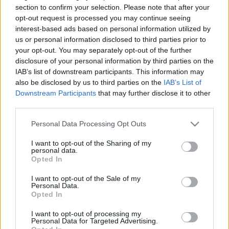
Magyarországon? Interjú Sipos Lászlóval, a Színház- és
section to confirm your selection. Please note that after your
Filmművészeti Egyetem hallgatójával.
opt-out request is processed you may continue seeing
LEMOND A FREESZFE EGYESÜLET A
interest-based ads based on personal information utilized by
DAMJANICH UTCAI ÉPÜLETRŐL
us or personal information disclosed to third parties prior to
your opt-out. You may separately opt-out of the further
2021. február. 16. 14:20
disclosure of your personal information by third parties on the
Politikai fronttá vált a helyszín.
IAB’s list of downstream participants. This information may
A KORMÁNYMÉDIÁBÓL ALKALMAZNAK
also be disclosed by us to third parties on the
IAB’s List of
TANÁROKAT AZ ÚJ SZFE-N
Downstream Participants
that may further disclose it to other
2021. február. 01. 10:40
third parties.
A mi kutyánk kölyke...
Please note that this website/app uses one or more Google
Personal Data Processing Opt Outs
MÉG KŐSZEGFALVÁN IS KIÁLLNAK A SZABAD
services and may gather and store information including but
SZFE-ÉRT
not limited to your visit or usage behaviour. You may click to
I want to opt-out of the Sharing of my
personal data.
2021. január. 28. 07:04
grant or deny consent to Google and its third-party tags to
Opted In
Le a kalappal a gesztus előtt.
use your data for below specified purposes in below Google
consent section.
KISFILM KÉSZÜLT AZ SZFE-ÉRT
I want to opt-out of the Sale of my
Personal Data.
2020. december. 30. 14:57
Opted In
Mégis utoljára kivilágosodik...
I want to opt-out of processing my
SZFE: DOKUMENTUMFILM KÉSZÜL AZ
Personal Data for Targeted Advertising.
EGYETEMFOGLALÁSRÓL