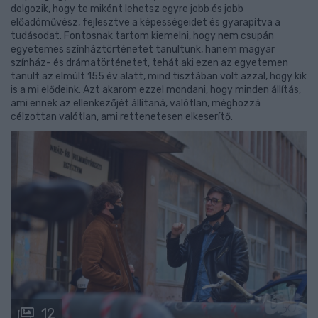
dolgozik, hogy te miként lehetsz egyre jobb és jobb
előadóművész, fejlesztve a képességeidet és gyarapítva a
tudásodat. Fontosnak tartom kiemelni, hogy nem csupán
egyetemes színháztörténetet tanultunk, hanem magyar
színház- és drámatörténetet, tehát aki ezen az egyetemen
tanult az elmúlt 155 év alatt, mind tisztában volt azzal, hogy kik
is a mi elődeink. Azt akarom ezzel mondani, hogy minden állítás,
ami ennek az ellenkezőjét állítaná, valótlan, méghozzá
célzottan valótlan, ami rettenetesen elkeserítő.
12