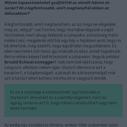
Milyen tapasztalatokat gyűjtöttél az elmúlt három év
során? Mi a legfontosabb, amit megtanultál ebben az
időszakban?
A legfontosabb, amit megtanultam, az az, hogy ne elégedjek
meg az „elég jó”-val. Fontos, hogy tisztában legyünk a saját
testünkkel, mert ahogy kilépünk a színpadra, a közönség máris
minket néz, megjelenik előttük egy kép a fejükben arról, hogy mi
kik lehetünk, még azelőtt, hogy egyáltalán megszólalnánk. Ez
ellen nem lehet mit tenni, így működik és kész, el kell fogadnunk,
illetve ehhez képest kell léteznünk a színpadon. Vegyük például
Arnold Schwarzenegger
t: neki nem kell eljátszania, hogy
vasgyúró, ellenben nekem igen. Viszont elemezve ezt a
karaktert, a tulajdonságait, a járását és a létezésmódját már
azt a hatást lehet kelteni, mintha én is vasgyúró lennék.
És ez a szépsége a színészetnek: úgy használni a
testemet, lényemet és a személyiségemet, mint az
agyag, ismerve azt is, hogy milyen irányba lehet vagy nem
lehet formálni.
Az pedig egy csodálatos élmény, amikor több szakember azon