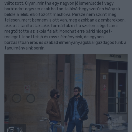
változott. Olyan, mintha egy nagyon jó ismerősödet vagy
barátodat egyszer csak holtan találnád: egyszerűen hiányzik
belőle a lélek, elköltözött máshova. Persze nem szűnt meg
teljesen, mert bennem is ott van, meg azokban az emberekben,
akik ott tanítottak, akik formálták ezt a szellemiséget, ami
megtöltötte az iskola falait. Mondhat erre bárki hideget-
meleget, lehettek jó és rossz élményeink, de egyben
borzasztóan erős és szabad élményanyagokkal gazdagodtunk a
tanulmányaink során.
12