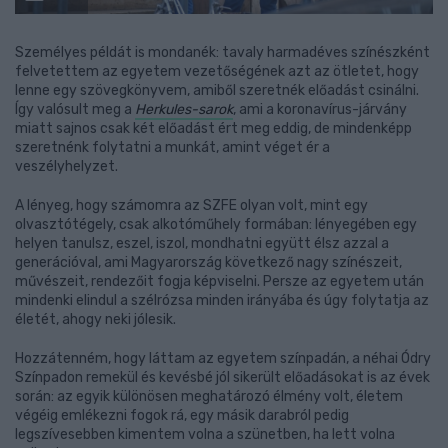
Személyes példát is mondanék: tavaly harmadéves színészként
felvetettem az egyetem vezetőségének azt az ötletet, hogy
lenne egy szövegkönyvem, amiből szeretnék előadást csinálni.
Így valósult meg a
Herkules-sarok
, ami a koronavírus-járvány
miatt sajnos csak két előadást ért meg eddig, de mindenképp
szeretnénk folytatni a munkát, amint véget ér a
veszélyhelyzet.
A lényeg, hogy számomra az SZFE olyan volt, mint egy
olvasztótégely, csak alkotóműhely formában: lényegében egy
helyen tanulsz, eszel, iszol, mondhatni együtt élsz azzal a
generációval, ami Magyarország következő nagy színészeit,
művészeit, rendezőit fogja képviselni. Persze az egyetem után
mindenki elindul a szélrózsa minden irányába és úgy folytatja az
életét, ahogy neki jólesik.
Hozzátenném, hogy láttam az egyetem színpadán, a néhai Ódry
Színpadon remekül és kevésbé jól sikerült előadásokat is az évek
során: az egyik különösen meghatározó élmény volt, életem
végéig emlékezni fogok rá, egy másik darabról pedig
legszívesebben kimentem volna a szünetben, ha lett volna