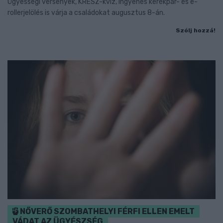
Ügyességi versenyek, KRESZ-kvíz, ingyenes kerékpár- és e-
rollerjelölés is várja a családokat augusztus 8-án.
Szólj hozzá!
NŐVERŐ SZOMBATHELYI FÉRFI ELLEN EMELT
VÁDAT AZ ÜGYÉSZSÉG