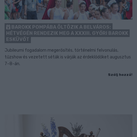
BAROKK POMPÁBA ÖLTÖZIK A BELVÁROS:
HÉTVÉGÉN RENDEZIK MEG A XXXIII. GYŐRI BAROKK
ESKÜVŐT
Jubileumi fogadalom megerősítés, történelmi felvonulás,
tűzshow és vezetett séták is várják az érdeklődőket augusztus
7–8-án.
Szólj hozzá!