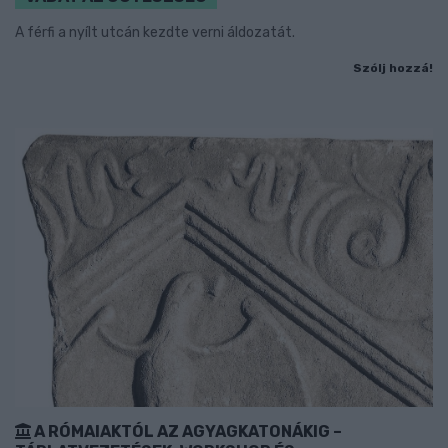
A férfi a nyílt utcán kezdte verni áldozatát.
Szólj hozzá!
A RÓMAIAKTÓL AZ AGYAGKATONÁKIG –