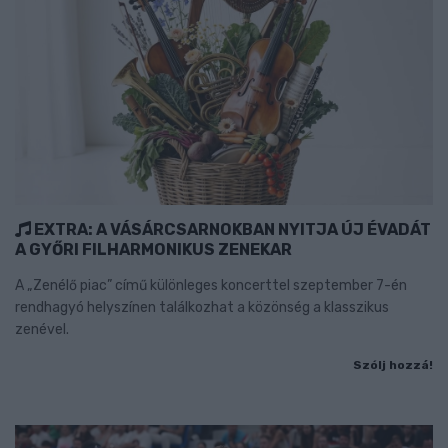
EXTRA: A VÁSÁRCSARNOKBAN NYITJA ÚJ ÉVADÁT
A GYŐRI FILHARMONIKUS ZENEKAR
A „Zenélő piac” című különleges koncerttel szeptember 7-én
rendhagyó helyszínen találkozhat a közönség a klasszikus
zenével.
Szólj hozzá!