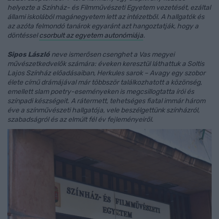
helyezte a Színház- és Filmművészeti Egyetem vezetését, ezáltal
állami iskolából magánegyetem lett az intézetből. A hallgatók és
az azóta felmondó tanárok egyaránt azt hangoztatják, hogy a
döntéssel
csorbult az egyetem autonómiája
.
Sipos László
neve ismerősen csenghet a Vas megyei
művészetkedvelők számára: éveken keresztül láthattuk a Soltis
Lajos Színház előadásaiban, Herkules sarok – Avagy egy szobor
élete című drámájával már többször találkozhatott a közönség,
emellett slam poetry-eseményeken is megcsillogtatta írói és
színpadi készségeit. A rátermett, tehetséges fiatal immár három
éve a színművészeti hallgatója, vele beszélgettünk színházról,
szabadságról és az elmúlt fél év fejleményeiről.