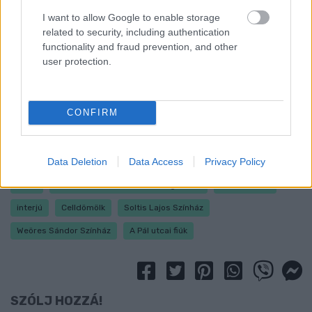
lehetővé teszi. Ezután a Radnóti Miklós Színházban tervezzük
I want to allow Google to enable storage
színre vinni
Roberto Bolano
:
Vad nyomozók
című regényének
related to security, including authentication
színpadi változatát
Kelemen Kristóf
rendezésében egy
roppant izgalmas szereposztással.
functionality and fraud prevention, and other
user protection.
Emellett elkezdek próbálni egy monodrámát
George Orwell
:
1984
című regénye alapján. Valamint több szálon kötődöm a
Soltis Lajos Színházhoz is, szívesen besegítek az ottani
színistúdiósok munkájába, szóval az első alma materemet sem
CONFIRM
szeretném elfelejteni. Ha pedig minden jól megy, szeptembertől
ismét a Weöres Sándor Színházban fogok próbálni egy előadást,
erről azonban több információt egyelőre nem árulhatok el.
Data Deletion
Data Access
Privacy Policy
SZFE
Színház- és Filmművészeti Egyetem
Sipos László
interjú
Celldömölk
Soltis Lajos Színház
Weöres Sándor Színház
A Pál utcai fiúk
SZÓLJ HOZZÁ!