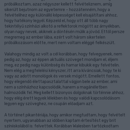
próbálkoztam, azaz négyszer kellett felvételiznem, amíg
sikerült bejutnom az egyetemre – hozzátenném, hogy a
felvételihez egy különálló képességet kell elsajátítani ahhoz,
hogy hatékony legyél. Képzeld el, hogy ott áll több nagy
tekintélyű színházi alkotó a reflektorok mögött az árnyékban,
olyan nagy nevek, akiknek a döntésén múlik a jövőd. Ettől persze
megremeg az ember lába, ezért volt három sikertelen
próbálkozásom előtte, mert nem voltam eléggé felkészült.
Valahogy mindig az volt a cél korábban, hogy felvegyenek, nem
pedig az, hogy az éppen aktuális szöveget mondjam el, éljem
meg, ez pedig nagy különbség és hamar kibukik egy felvételin.
Nem elég a megfelelési kényszer, itt arra kíváncsiak, hogy te ki
vagy az adott monológok és versek mögött. Emellett fontos,
hogy elegendő élettapasztalattal vágjon bele az ember, ami
nem a színházhoz kapcsolódik, hanem a magánéletben
halmozódik fel. Meg kellett bizonyos dolgoknak történnie ahhoz,
hogy elég érett legyek lélekben és hogy valódi kapcsolódásom
legyen egy szöveghez, ne csupán előadjam azt.
A történet pikantériája, hogy amikor megtudtam, hogy felvételt
nyertem, ugyanabban az időben kaptam értesítést egy brit
színiiskolából is: felvettek. Korábban Walesben tartózkodtam