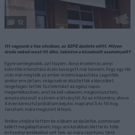
12
Itt vagyunk a Vas utcában, az SZFE épülete előtt. Milyen
érzés neked most itt állni, tekintve a közelmúlt eseményeit?
Egyre semlegesebb, azt hiszem. Annyi érzelem és annyi
különféle intenzitású érzés kavargott már bennem, hogy egy idő
után már megtelik az ember érzelmi kapacitása. Legutóbb
amikor erre jártam, virágcsokrok díszitették a lépcsőket,
rengetegen tették tiszteletüket az egész napos
megemlékezésen, amit be kell vallanom, megkönnyeztem,
annyira elszorult a szívem a látványtól. Az az intézmény, ahova
4 éven keresztül próbáltam bejutni, majd ahol 3 és fél évig
tanultam, mára megszűnt létezni.
Amikor utoljára tettem be a lábam az épületbe, szomorúan
kellett megállapítanom, hogy ami korábban élettel és több
évtizednyi emlékekkel volt tele, az mára csontüres térré