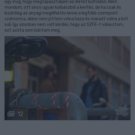
egy évig, hogy megtapasztaljam az életet külföldön. Nem
mondom, ott sincs ugyan kolbászból a kerítés, de ha csak és
kizárólag az anyagi megélhetés lenne a legfőbb szempont
számomra, akkor nem jöttem volna haza és maradt volna a brit
suli. Így azonban nem volt kérdés, hogy az SZFE-t választom,
ezt azóta sem bántam meg.
12