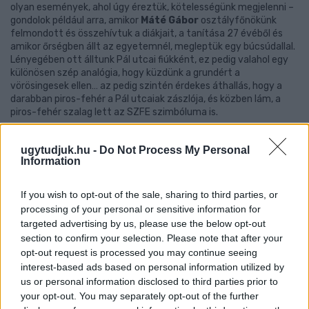
olyan események, ahol úgy éreztük, kötelességünk megjelenni –
gondolok például arra, amikor
Máté Gábor
osztályfőnökünk
felmondott és összehívtuk a diákjait, a tanítása 27 évéből és
amikor őrségben állt az egyetemnél, megleptük egy búcsúdallal.
Lényegében ott álltunk Pál utcai fiúkként, ez pedig valahol egy
különösen szép analógia, hogy küzdünk a grundért a
vörösingesek ellen… az pedig szintén érdekes áthallás, hogy a
darabban piros-fehér a Pál utcaiak zászlója, és közben lám, a
piros-fehér szalag lett az SZFE szimbóluma is.
Az elmúlt fél évben folyamatosan összeszorult a szívem,
ugytudjuk.hu -
Do Not Process My Personal
amikor értesültem az egyetem ellen elkövetett újabb és újabb
Information
galádságokról, illetve arról a hatalmas gyűlölethullámról, ami
körbevette az eseményeket és minket, diákokat. Ugyanis a
Színház- és Filmművészeti Egyetemből, ami egy megbecsült
If you wish to opt-out of the sale, sharing to third parties, or
intézmény volt, az ország legnívósabb művészképző iskolája,
processing of your personal or sensitive information for
egyik pillanatról a másikra közellenség lett, egyfajta céltáblája
targeted advertising by us, please use the below opt-out
az indulatoknak. Amikor napi szinten találkozol akár online, akár
section to confirm your selection. Please note that after your
személyesen ezzel a mérhetetlen – és valljuk be, alaptalan –
opt-out request is processed you may continue seeing
agresszióval, az kifejezetten megviseli az embert.
interest-based ads based on personal information utilized by
us or personal information disclosed to third parties prior to
A premier után persze amennyire csak tudtam, én is kivettem a
your opt-out. You may separately opt-out of the further
részemet az egyetemfoglalásból: őrségbe álltam, pakoltam azt