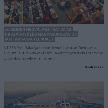
KEDDEN MEGVÁLASZTHATJA AZ
ORSZÁGGYŰLÉS MAGYARORSZÁG ÚJ
KÖZTÁRSASÁGI ELNÖKÉT
A TISZA Párt frakciója kezdeményezte az államfőválasztás
augusztus 11-re való kitűzését - a kormánypárti jelölt személye
ugyanakkor egyelőre nem ismert.
Szólj hozzá!