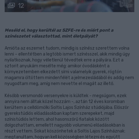
12
Meséld el, hogy kerültél az SZFE-re és miért pont a
színészetet választottad, mint életpályát?
Amióta az eszemet tudom, mindig is színész szerettem volna
lenni – ellentétben a legtöbb ismert színésszel, akik mindig úgy
nyilatkoznak, hogy véletlenül tévedtek erre a pályára. Ezt a
sztorit anyukám mesélte még: amikor óvodásként a
környezetemben elkezdett sírni valamelyik gyerek, rögtön
magamra öltöttem mindenfélét a jelmezesládából és addig nem
nyugodtam meg, amíg nem nevette el magát az illető.
Később versmondó versenyekre is küldtek - megsúgom, ezek
annyira nem álltak közel hozzám -, aztán 12 éves koromban
kerültem a celldömölki Soltis Lajos Színház stúdiójába. Először
gyerekstúdiós előadásokban kaptam szerepeket, majd
színistúdiós lettem, ahol hasonszőrű fiatalok között
dolgozhattam, emellett nagyobb volumenű előadásokban is
részt vettem. Sokat köszönhetek a Soltis Lajos Színháznak:
megtanultam, hogyan kell közösségben létezni és együtt