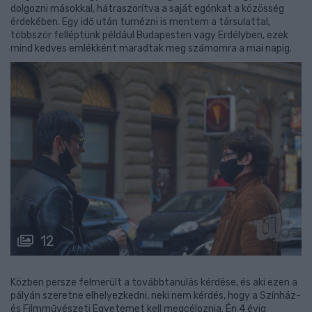
dolgozni másokkal, hátraszorítva a saját egónkat a közösség
érdekében. Egy idő után turnézni is mentem a társulattal,
többször felléptünk például Budapesten vagy Erdélyben, ezek
mind kedves emlékként maradtak meg számomra a mai napig.
12
Közben persze felmerült a továbbtanulás kérdése, és aki ezen a
pályán szeretne elhelyezkedni, neki nem kérdés, hogy a Színház-
és Filmművészeti Egyetemet kell megcéloznia. Én 4 évig