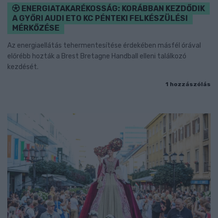
ENERGIATAKARÉKOSSÁG: KORÁBBAN KEZDŐDIK
A GYŐRI AUDI ETO KC PÉNTEKI FELKÉSZÜLÉSI
MÉRKŐZÉSE
Az energiaellátás tehermentesítése érdekében másfél órával
előrébb hozták a Brest Bretagne Handball elleni találkozó
kezdését.
1 hozzászólás