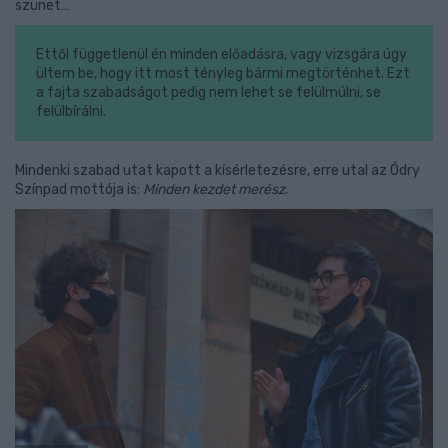
szünet…
Ettől függetlenül én minden előadásra, vagy vizsgára úgy
ültem be, hogy itt most tényleg bármi megtörténhet. Ezt
a fajta szabadságot pedig nem lehet se felülmúlni, se
felülbírálni.
Mindenki szabad utat kapott a kísérletezésre, erre utal az Ódry
Színpad mottója is:
Minden kezdet merész
.