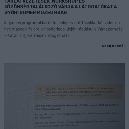
TÁRLATVEZETÉSEK, WORKSHOP ÉS
KÖZÖNSÉGTALÁLKOZÓ VÁRJA A LÁTOGATÓKAT A
GYŐRI RÓMER MÚZEUMBAN
Ingyenes programokkal és különleges kiállításokkal készülnek a
hét második felére, a hőségriadó idején ráadásul a Várkazamata
– Kőtár is díjmentesen látogatható.
Szólj hozzá!