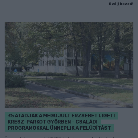
Szólj hozzá!
ÁTADJÁK A MEGÚJULT ERZSÉBET LIGETI
KRESZ-PARKOT GYŐRBEN – CSALÁDI
PROGRAMOKKAL ÜNNEPLIK A FELÚJÍTÁST