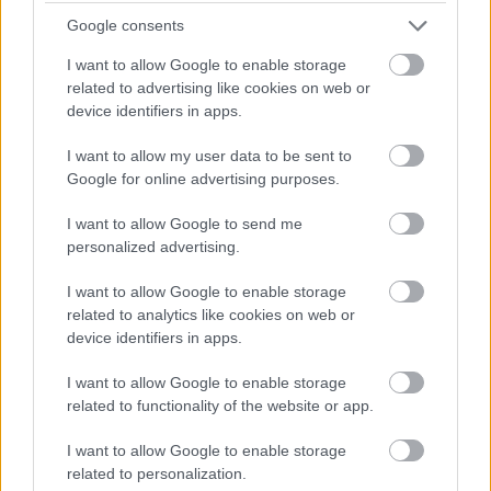
Google consents
I want to allow Google to enable storage
related to advertising like cookies on web or
device identifiers in apps.
I want to allow my user data to be sent to
Google for online advertising purposes.
12
I want to allow Google to send me
personalized advertising.
Mik a jövőbeli terveid, milyen darabokban láthat téged
I want to allow Google to enable storage
legközelebb a közönség?
related to analytics like cookies on web or
device identifiers in apps.
Februárban
Peter Weiss
:
Hölderlin
című drámája alapján
rendezett az osztályunknak vizsgaelőadást
Zsótér Sándor
,
I want to allow Google to enable storage
amit Magyarországon eddig egyszer mutattak be a Nemzeti
related to functionality of the website or app.
Színházban még 1974-ben. Ez volt életem első főszerepe, egy
figyelemre méltó és kihívásokkal teli munkafolyamat
I want to allow Google to enable storage
eredménye a színdarab, amit reményeink szerint majd a
related to personalization.
közönség előtt is fogunk játszani, ha a járványhelyzet ezt