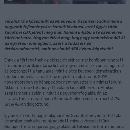
Térjünk rá a közelmúlt eseményeire. Őszintén szólva nem a
nagyobb fejleményekre lennék kíváncsi, arról úgyis több
tucatnyi cikk jelent meg már, hanem inkább a te személyes
történetedre. Hogyan élted meg, hogy egy emberként állt ki
az egyetem önmagáért, azért a tudásért és
értékrendszerért, amit az elmúlt 155 évben képviselt?
Ennek a történetnek az előszelét sajnos már korábban lehetett
érezni, amikor
Upor László
t, aki úgy növelte a kíváncsiságomat
és ösztönzött a tanulásra, mint előtte kevesen, demokratikus
módon megválasztottuk az egyetem rektorának 2019
novemberében és hónapok óta nem nevezte ki a minisztérium.
Akkor már éreztük, hogy itt valami készülőben van. Amikor
szeptember elsején elindult az egyetemfoglalás, én az
osztálytársaimmal éppen Szombathelyen voltam, mert
A Pál
utcai fiúk
on dolgoztunk.
Így az első két hónapot alapvetően Szombathelyen töltöttük,
de amikor csak alkalmunk adódott, mindig visszajöttünk
Budapestre, amit járványügyi okokból, teljesen érthető módon a