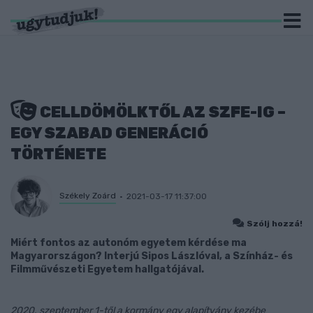
CELLDÖMÖLKTŐL AZ SZFE-IG –
EGY SZABAD GENERÁCIÓ
TÖRTÉNETE
Székely Zoárd
2021-03-17 11:37:00
Szólj hozzá!
Miért fontos az autonóm egyetem kérdése ma
Magyarországon? Interjú Sipos Lászlóval, a Színház- és
Filmművészeti Egyetem hallgatójával.
2020. szeptember 1-től a kormány egy alapítvány kezébe