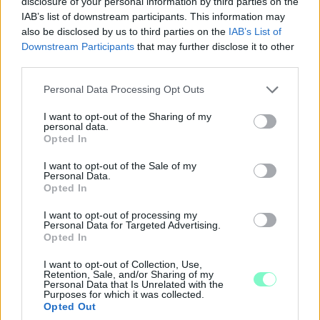
a rengeteg adományt, amit fél óránként kaptunk az emberektől,
disclosure of your personal information by third parties on the
szóval szerencsére láttuk az érem mindkét oldalát.
IAB’s list of downstream participants. This information may
also be disclosed by us to third parties on the
IAB’s List of
Downstream Participants
that may further disclose it to other
Azonban ebben az időszakban a saját bőrömön
third parties.
tapasztalhattam meg, hogy bizonyos sajtóorgánumok
bizonyos érdekekből nettó hazugságokat közölnek rólunk,
Please note that this website/app uses one or more Google
Personal Data Processing Opt Outs
a barátaimról, a mestereimről, illetve azon
services and may gather and store information including but
körülményekről, amikről nem hittem, hanem tudtam, hogy
not limited to your visit or usage behaviour. You may click to
I want to opt-out of the Sharing of my
valótlanok.
personal data.
grant or deny consent to Google and its third-party tags to
Opted In
use your data for below specified purposes in below Google
Több olyan esetről is tudnék mesélni, amikor az utcán odajöttek
consent section.
I want to opt-out of the Sale of my
hozzánk járókelők acsarkodni, vagy gúnyos megjegyzéseket
Personal Data.
kiabáltak ránk, mi pedig elkezdtünk beszélgetni velük, kifejtve az
Opted In
álláspontunkat és meghallgatva az ő véleményüket, ez pedig,
hogy személyesen, emberek módjára kommunikáltunk, nem
I want to opt-out of processing my
Personal Data for Targeted Advertising.
pedig különböző címlapok sallangjait durrogtattuk egymás felé,
Opted In
ahhoz vezetett, hogy a beszélgetés végére sok sikert és
kitartást kívántak nekünk.
I want to opt-out of Collection, Use,
Retention, Sale, and/or Sharing of my
Personal Data that Is Unrelated with the
Purposes for which it was collected.
Opted Out