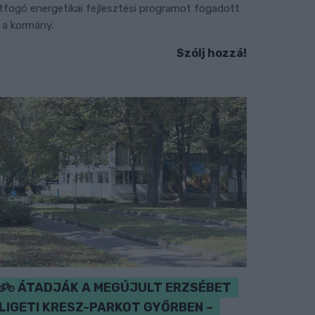
tfogó energetikai fejlesztési programot fogadott
l a kormány.
Szólj hozzá!
ÁTADJÁK A MEGÚJULT ERZSÉBET
LIGETI KRESZ-PARKOT GYŐRBEN –