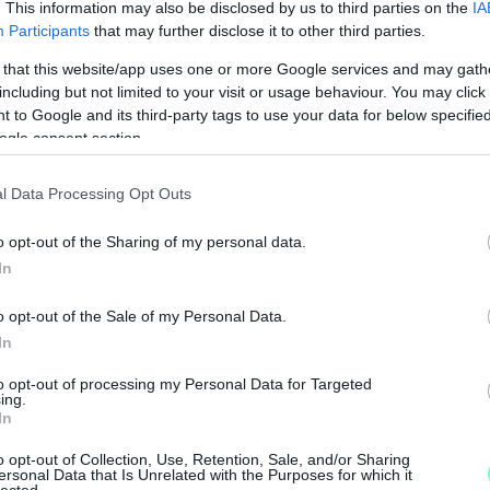
. This information may also be disclosed by us to third parties on the
IA
Participants
that may further disclose it to other third parties.
 that this website/app uses one or more Google services and may gath
including but not limited to your visit or usage behaviour. You may click 
 to Google and its third-party tags to use your data for below specifi
ogle consent section.
l Data Processing Opt Outs
o opt-out of the Sharing of my personal data.
N
In
F
o opt-out of the Sale of my Personal Data.
A
In
s
to opt-out of processing my Personal Data for Targeted
a
ing.
In
o opt-out of Collection, Use, Retention, Sale, and/or Sharing
ersonal Data that Is Unrelated with the Purposes for which it
lected.