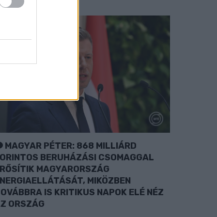
MAGYAR PÉTER: 868 MILLIÁRD
ORINTOS BERUHÁZÁSI CSOMAGGAL
RŐSÍTIK MAGYARORSZÁG
NERGIAELLÁTÁSÁT, MIKÖZBEN
OVÁBBRA IS KRITIKUS NAPOK ELÉ NÉZ
Z ORSZÁG