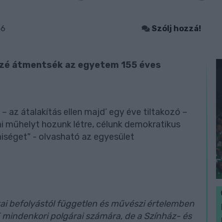
56
Szólj hozzá!
özé átmentsék az egyetem 155 éves
 az átalakítás ellen majd’ egy éve tiltakozó –
i műhelyt hozunk létre, célunk demokratikus
iséget" - olvasható az egyesület
kai befolyástól független és művészi értelemben
 mindenkori polgárai számára, de a Színház- és