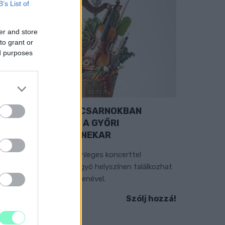
B’s List of
er and store
to grant or
ed purposes
EXTRA: A VÁSÁRCSARNOKBAN
YITJA ÚJ ÉVADÁT A GYŐRI
ILHARMONIKUS ZENEKAR
 „Zenélő piac” című különleges koncerttel
zeptember 7-én rendhagyó helyszínen találkozhat
 közönség a klasszikus zenével.
Szólj hozzá!