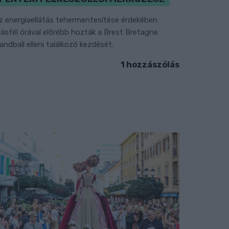
z energiaellátás tehermentesítése érdekében
ásfél órával előrébb hozták a Brest Bretagne
andball elleni találkozó kezdését.
1 hozzászólás