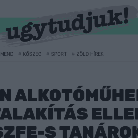
RMEND
KŐSZEG
SPORT
ZÖLD HÍREK
N ALKOTÓMŰHE
TALAKÍTÁS ELLE
SZFE-S TANÁROK