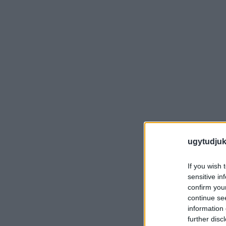
ugytudjuk
If you wish 
sensitive in
confirm you
continue se
information 
further disc