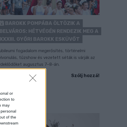
BAROKK POMPÁBA ÖLTÖZIK A
BELVÁROS: HÉTVÉGÉN RENDEZIK MEG A
XXXIII. GYŐRI BAROKK ESKÜVŐT
ubileumi fogadalom megerősítés, történelmi
elvonulás, tűzshow és vezetett séták is várják az
rdeklődőket augusztus 7–8-án.
Szólj hozzá!
sonal or
ection to
ou may
 personal
out of the
 downstream