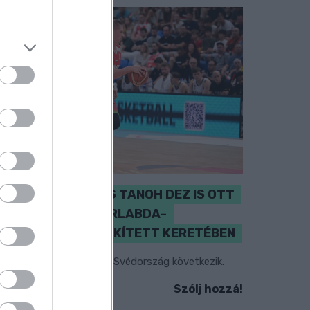
PERL, VÁRADI ÉS TANOH DEZ IS OTT
VAN A FÉRFI KOSÁRLABDA-
VÁLOGATOTT SZŰKÍTETT KERETÉBEN
sztország, Szlovénia és Svédország következik.
Szólj hozzá!