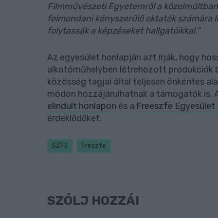
Filmművészeti Egyetemről a közelmúltban 
felmondani kényszerülő oktatók számára leh
folytassák a képzéseket hallgatóikkal."
Az egyesület honlapján azt írják, hogy ho
alkotóműhelyben létrehozott produkciók b
közösség tagjai által teljesen önkéntes 
módon hozzájárulhatnak a támogatók is. A
elindult honlapon
és a
Freeszfe Egyesület
érdeklődőket.
SZFE
Freszfe
SZÓLJ HOZZÁ!