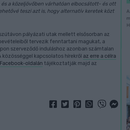
és a közeljövőben várhatóan elbocsátott- és ott
etővé teszi azt is, hogy alternatív keretek közt
A
m
H
sszútávon pályázati utak mellett elsősorban az
evételeiből tervezik fenntartani magukat, a
alapon szerveződő induláshoz azonban számtalan
 közösséggel kapcsolatos hírekről
az erre a célra
 Facebook-oldalán
tájékoztatják majd az