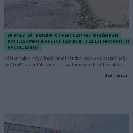
IGAZI RITKASÁG: KILENC NAPPAL KORÁBBAN
NYITJÁK MEG A FELÚJÍTÁS ALATT ÁLLÓ HECSEI ÚTI
FELÜLJÁRÓT
Hétfőn hajnali négy órától ismét minden közlekedő használhatja
az átkelőt, az autóbuszok is visszatérnek eredeti útvonalukra.
Szólj hozzá!