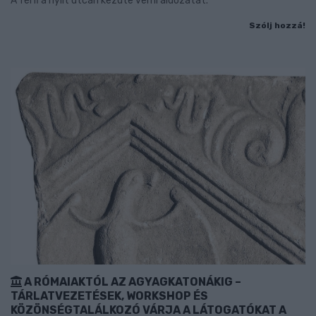
A férfi a nyílt utcán kezdte verni áldozatát.
Szólj hozzá!
A RÓMAIAKTÓL AZ AGYAGKATONÁKIG –
TÁRLATVEZETÉSEK, WORKSHOP ÉS
KÖZÖNSÉGTALÁLKOZÓ VÁRJA A LÁTOGATÓKAT A