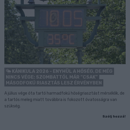
KÁNIKULA 2026 - ENYHÜL A HŐSÉG, DE MÉG
NINCS VÉGE: SZOMBATTÓL MÁR “CSAK”
MÁSODFOKÚ RIASZTÁS LESZ ÉRVÉNYBEN
A július vége óta tartó harmadfokú hőségriasztást mérséklik, de
a tartós meleg miatt továbbra is fokozott óvatosságra van
szükség.
Szólj hozzá!