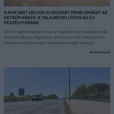
NEM VÁRT HELYEN IS OKOZHAT PROBLÉMÁKAT AZ
EXTRÉM HŐSÉG: A TALAJKÖZELI ÓZON AZ ÚJ
VESZÉLYFORRÁS
A forró, napos időjárás kedvez a talajközeli ózon kialakulásának,
amely irritálhatja a légutakat, ronthatja a tüdő működését és
különösen veszélyes lehet a krónikus betegek számára.
Szólj hozzá!