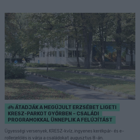
ÁTADJÁK A MEGÚJULT ERZSÉBET LIGETI
KRESZ-PARKOT GYŐRBEN – CSALÁDI
PROGRAMOKKAL ÜNNEPLIK A FELÚJÍTÁST
Ügyességi versenyek, KRESZ-kvíz, ingyenes kerékpár- és e-
rollerjelölés is várja a családokat augusztus 8-án.