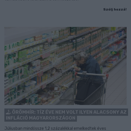
Szólj hozzá!
ÖRÖMHÍR: TÍZ ÉVE NEM VOLT ILYEN ALACSONY AZ
INFLÁCIÓ MAGYARORSZÁGON
Júliusban mindössze 1,2 százalékkal emelkedtek éves