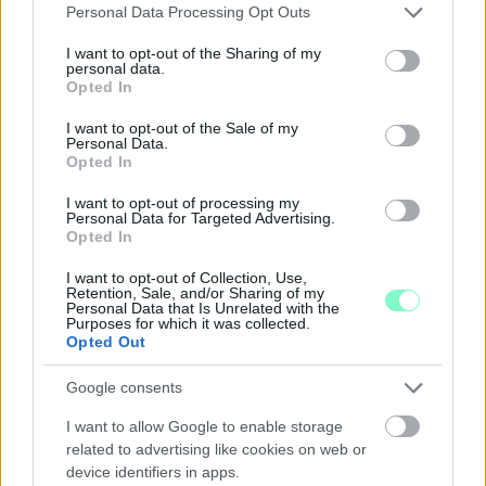
KIVÁLÓ PROGRAM VÁR MINDENKIT EZEN A HÉTVÉGÉN
Please note that this website/app uses one or more Google
Personal Data Processing Opt Outs
GYŐRBEN
services and may gather and store information including but
not limited to your visit or usage behaviour. You may click to
I want to opt-out of the Sharing of my
Középpontban a hagyományőrzés, de lesz Pogány Induló és
personal data.
grant or deny consent to Google and its third-party tags to
Opted In
Majka koncert, jóga szeánsz, “borhajózás” és egy csomó minden
use your data for below specified purposes in below Google
más.
consent section.
I want to opt-out of the Sale of my
Personal Data.
Szólj hozzá!
Opted In
I want to opt-out of processing my
Personal Data for Targeted Advertising.
Opted In
I want to opt-out of Collection, Use,
Retention, Sale, and/or Sharing of my
Personal Data that Is Unrelated with the
Purposes for which it was collected.
Opted Out
Google consents
I want to allow Google to enable storage
related to advertising like cookies on web or
device identifiers in apps.