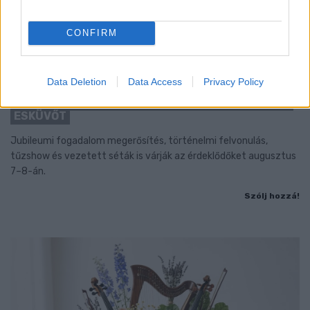
CONFIRM
Data Deletion
Data Access
Privacy Policy
BAROKK POMPÁBA ÖLTÖZIK A BELVÁROS:
HÉTVÉGÉN RENDEZIK MEG A XXXIII. GYŐRI BAROKK
ESKÜVŐT
Jubileumi fogadalom megerősítés, történelmi felvonulás,
tűzshow és vezetett séták is várják az érdeklődőket augusztus
7–8-án.
Szólj hozzá!