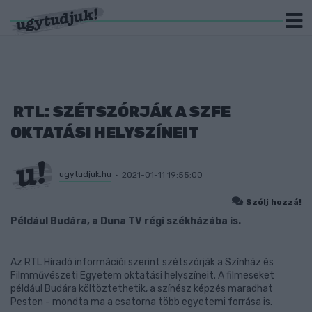
RTL: SZÉTSZÓRJÁK A SZFE
OKTATÁSI HELYSZÍNEIT
ugytudjuk.hu
2021-01-11 19:55:00
Szólj hozzá!
Például Budára, a Duna TV régi székházába is.
Az RTL Híradó információi szerint szétszórják a Színház és
Filmművészeti Egyetem oktatási helyszíneit. A filmeseket
például Budára költöztethetik, a színész képzés maradhat
Pesten - mondta ma a csatorna több egyetemi forrása is.