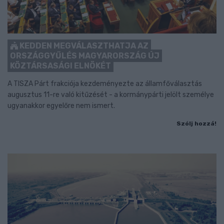
KEDDEN MEGVÁLASZTHATJA AZ
ORSZÁGGYŰLÉS MAGYARORSZÁG ÚJ
KÖZTÁRSASÁGI ELNÖKÉT
A TISZA Párt frakciója kezdeményezte az államfőválasztás
augusztus 11-re való kitűzését - a kormánypárti jelölt személye
ugyanakkor egyelőre nem ismert.
Szólj hozzá!