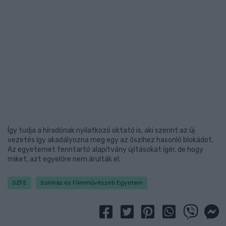
Így tudja a híradónak nyilatkozó oktató is, aki szerint az új
vezetés így akadályozna meg egy az őszihez hasonló blokádot.
Az egyetemet fenntartó alapítvány újításokat ígér, de hogy
miket, azt egyelőre nem árulták el.
SZFE
Színház és Filmművészeti Egyetem