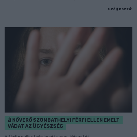
Szólj hozzá!
NŐVERŐ SZOMBATHELYI FÉRFI ELLEN EMELT
VÁDAT AZ ÜGYÉSZSÉG