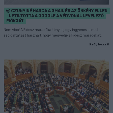
CZUNYINÉ HARCA A GMAIL ÉS AZ ÖNKÉNY ELLEN
- LETILTOTTA A GOOGLE A VÉDVONAL LEVELEZŐ
FIÓKJÁT
Nem vicc! A Fidesz maradéka tényleg egy ingyenes e-mail
szolgáltatást használt, hogy megvédje a Fidesz maradékát.
Szólj hozzá!