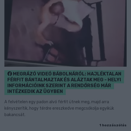
MEGRÁZÓ VIDEÓ BÁBOLNÁRÓL: HAJLÉKTALAN
FÉRFIT BÁNTALMAZTAK ÉS ALÁZTAK MEG - HELYI
INFORMÁCIÓINK SZERINT A RENDŐRSÉG MÁR
INTÉZKEDIK AZ ÜGYBEN
A felvételen egy padon alvó férfit ütnek meg, majd arra
kényszerítik, hogy térdre ereszkedve megcsókolja egyikük
bakancsát.
1 hozzászólás