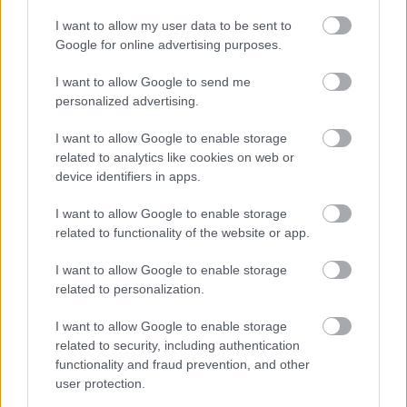
I want to allow my user data to be sent to
Google for online advertising purposes.
ENERGIATAKARÉKOSSÁG: KORÁBBAN KEZDŐDIK
A GYŐRI AUDI ETO KC PÉNTEKI FELKÉSZÜLÉSI
I want to allow Google to send me
MÉRKŐZÉSE
personalized advertising.
Az energiaellátás tehermentesítése érdekében másfél órával
I want to allow Google to enable storage
előrébb hozták a Brest Bretagne Handball elleni találkozó
related to analytics like cookies on web or
kezdését.
device identifiers in apps.
1 hozzászólás
I want to allow Google to enable storage
related to functionality of the website or app.
I want to allow Google to enable storage
related to personalization.
I want to allow Google to enable storage
related to security, including authentication
functionality and fraud prevention, and other
user protection.