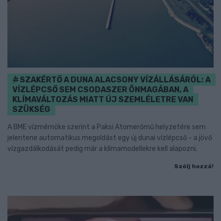
SZAKÉRTŐ A DUNA ALACSONY VÍZÁLLÁSÁRÓL: A
VÍZLÉPCSŐ SEM CSODASZER ÖNMAGÁBAN, A
KLÍMAVÁLTOZÁS MIATT ÚJ SZEMLÉLETRE VAN
SZÜKSÉG
A BME vízmérnöke szerint a Paksi Atomerőmű helyzetére sem
jelentene automatikus megoldást egy új dunai vízlépcső - a jövő
vízgazdálkodását pedig már a klímamodellekre kell alapozni.
Szólj hozzá!