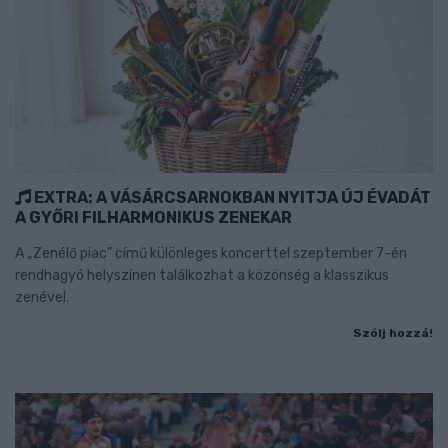
EXTRA: A VÁSÁRCSARNOKBAN NYITJA ÚJ ÉVADÁT
A GYŐRI FILHARMONIKUS ZENEKAR
A „Zenélő piac” című különleges koncerttel szeptember 7-én
rendhagyó helyszínen találkozhat a közönség a klasszikus
zenével.
Szólj hozzá!