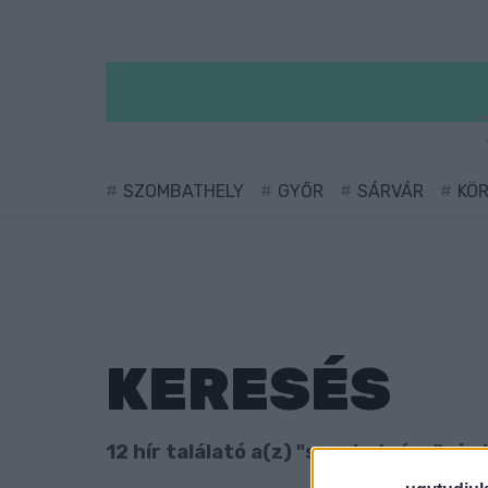
SZOMBATHELY
GYŐR
SÁRVÁR
KÖ
KERESÉS
12 hír találató a(z) "szexbotrány" cimk