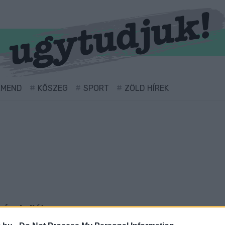
RMEND
KŐSZEG
SPORT
ZÖLD HÍREK
ével ellátva.