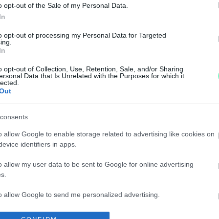
o opt-out of the Sale of my Personal Data.
 megbeszélt szexről, de nyilván illendő volt kifizetni ő
In
JER JÓZSEFET A BRÜSSZELI RENDŐRÖK
to opt-out of processing my Personal Data for Targeted
ing.
In
ülésről.
o opt-out of Collection, Use, Retention, Sale, and/or Sharing
ersonal Data that Is Unrelated with the Purposes for which it
lected.
RÜSSZELI ORGIA SZERVEZŐJE KÖZÖTT
Out
consents
o allow Google to enable storage related to advertising like cookies on
evice identifiers in apps.
 A 35 ÉVES TANÁR, HOGY LEFEKÜDT KISKORÚ TA
o allow my user data to be sent to Google for online advertising
s.
to allow Google to send me personalized advertising.
IGAZOLVÁNYAINKAT, AMIKOR ALSÓNADRÁG SEM V
o allow Google to enable storage related to analytics like cookies on