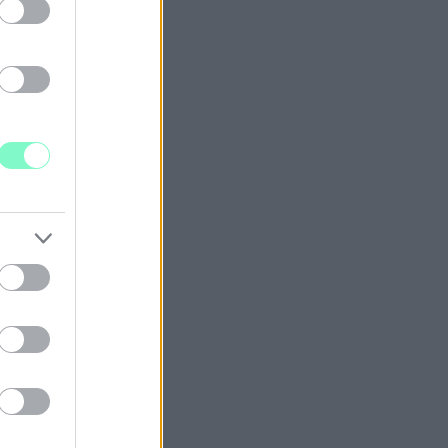
ket.
NÍTVÁNYÁVAL
OLT RAJTUNK?"