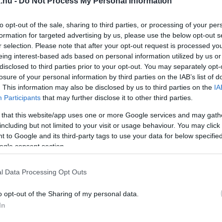
.hu -
Do Not Process My Personal Information
ŐRÉRT INDULOK EL A POLGÁRMESTERSÉGÉRT
to opt-out of the sale, sharing to third parties, or processing of your per
formation for targeted advertising by us, please use the below opt-out s
r selection. Please note that after your opt-out request is processed y
terjút a volt győri polgármester.
eing interest-based ads based on personal information utilized by us or
disclosed to third parties prior to your opt-out. You may separately opt-
RESTÉK VOLNA A BORKAI-VIDEÓVAL
losure of your personal information by third parties on the IAB’s list of
. This information may also be disclosed by us to third parties on the
IA
Participants
that may further disclose it to other third parties.
orkai-ügyről szóló HVG-riportsorozat vele kapcsolatos 
 that this website/app uses one or more Google services and may gath
including but not limited to your visit or usage behaviour. You may click 
FŐVÁROSI FŐÜGYÉSZ A BORKAI-SZEXVIDEÓ ÜGYÉ
 to Google and its third-party tags to use your data for below specifi
ogle consent section.
katonai bűncselekménnyel.
l Data Processing Opt Outs
SEN A GYŐRI POLGÁRMESTERREL SZEXELŐ CSAJO
o opt-out of the Sharing of my personal data.
In