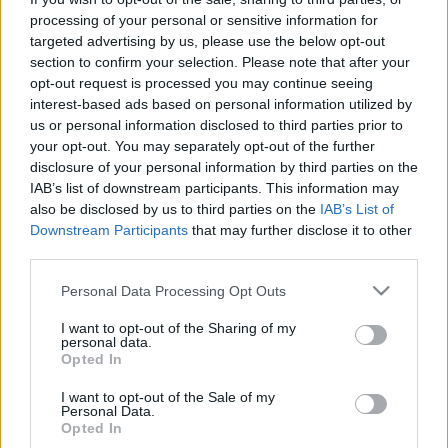
Közleményben búcsúzik a Haladástól a tegnap lemondott
processing of your personal or sensitive information for
ügyvezető.
targeted advertising by us, please use the below opt-out
ÚJABB BIZOTTSÁGI ÜLÉS ZAJLOTT LE A
section to confirm your selection. Please note that after your
HALADÁS VEZETŐINEK TÁVOLMARADÁSÁVAL
opt-out request is processed you may continue seeing
interest-based ads based on personal information utilized by
2023. december. 12. 12:15
Ezúttal a Városstratégiai, Idegenforgalmi és Sport Bizottság
us or personal information disclosed to third parties prior to
meghívásának nem tettek eleget.
your opt-out. You may separately opt-out of the further
disclosure of your personal information by third parties on the
ISMÉT MEGHÍVÓT KÜLD A SZOMBATHELYI
IAB’s list of downstream participants. This information may
HALADÁS VEZETŐSÉGÉNEK A VÁROSI
also be disclosed by us to third parties on the
IAB’s List of
KÖZGYŰLÉS
Downstream Participants
that may further disclose it to other
2023. november. 30. 14:08
third parties.
Nyáron is meginvitálták őket, akkor nem jelent meg egyikük sem.
Please note that this website/app uses one or more Google
KEZDEMÉNYEZTE A HALADÁS LABDARÚGÓ
Personal Data Processing Opt Outs
services and may gather and store information including but
KFT. FELÜGYELŐ BIZOTTSÁGÁNAK ÉS A
not limited to your visit or usage behaviour. You may click to
I want to opt-out of the Sharing of my
TAGGYŰLÉSÉNEK ÖSSZEHÍVÁSÁT A
personal data.
SZOMBATHELYI ÖNKORMÁNYZAT
grant or deny consent to Google and its third-party tags to
Opted In
use your data for below specified purposes in below Google
2023. november. 28. 13:46
consent section.
I want to opt-out of the Sale of my
Egyelőre nem veszik fel a telefont az ügyvezetők a
Personal Data.
városvezetésnek.
Opted In