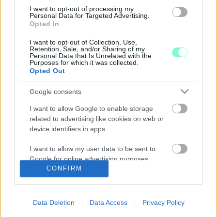
A FIDESZ-SZAVAZÓKAT MEGTISZTELTE
JELENLÉTÉVEL HOMLOK ZSOLT, A HALADÁS-
I want to opt-out of processing my
Personal Data for Targeted Advertising.
SZURKOLÓKAT NEM FOGJA
Opted In
2023. július. 25. 08:09
I want to opt-out of Collection, Use,
A tulajdonos nem lesz ott a csütörtökre meghirdetett szurkolói
Retention, Sale, and/or Sharing of my
ankéton.
Personal Data that Is Unrelated with the
Purposes for which it was collected.
ELKÖSZÖNT A SZOMBATHELYI HALADÁSTÓL
Opted Out
MICHAL HIPP VEZETŐEDZŐ
2023. május. 31. 13:48
Google consents
Információink szerint két meghatározó játékossal sem számol a
I want to allow Google to enable storage
klub a következő szezonban.
related to advertising like cookies on web or
VÉGREHAJTÁST INDÍTOTT A NAV A
device identifiers in apps.
SZOMBATHELYI HALADÁS ELLEN
2022. december. 01. 18:59
I want to allow my user data to be sent to
Egyelőre nem tudni, hogy milyen tartozása van a focicsapatnak,
Google for online advertising purposes.
de van, az biztos.
CONFIRM
HATALMAS A SUNNYOGÁS A HALADÁS
I want to allow Google to send me
SPORTKOMPLEXUMBAN: HÉT LAKAT ALATT
personalized advertising.
ŐRZIK, HOGY KI ÉS MENNYIÉRT BÉRLI A
Data Deletion
Data Access
Privacy Policy
ROHONCI ÚT FELÜLI KÁVÉZÓT
I want to allow Google to enable storage