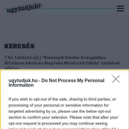
KERESÉS
7 hír találató a(z) "Reményik Sándor Evangélikus
Általános Iskola és Alapfokú Művészeti Iskola" cimkével
ellátva.
ugytudjuk.hu -
Do Not Process My Personal
3 MILLIÓ FORINTBÓL RENDEZETT KIÁLLÍTÁST
Information
A SZOMBATHELYI FIDESZ ELNÖKSÉGI
TAGJÁNAK FELESÉGE A FIDESZES
If you wish to opt-out of the sale, sharing to third parties, or
ÖNKORMÁNYZATI KÉPVISELŐ ISKOLÁJÁBAN
processing of your personal or sensitive information for
2023. május. 03. 17:36
targeted advertising by us, please use the below opt-out
A tárlat 5 fotón a Szombathelyi Értéktár kincseit mutatta be
section to confirm your selection. Please note that after your
úgy, hogy az Értéktár Bizottság elnöke nem is tudott róla.
opt-out request is processed you may continue seeing
SÁTORY KÁROLY, SZOMBATHELYI