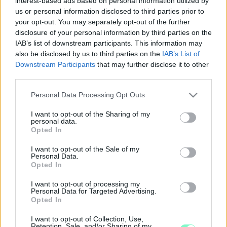
interest-based ads based on personal information utilized by
ÖNKORMÁNYZATI KÉPVISELŐ SZERINT A
us or personal information disclosed to third parties prior to
DIÁKTÜNTETÉSEKET FELÜLRŐL IRÁNYÍTOTT
your opt-out. You may separately opt-out of the further
ÜGYNÖKÖK SZERVEZIK
disclosure of your personal information by third parties on the
IAB’s list of downstream participants. This information may
2022. november. 23. 12:26
Hála Istennek az ő iskolájában ilyen nincs.
also be disclosed by us to third parties on the
IAB’s List of
Downstream Participants
that may further disclose it to other
A REMÉNYIK-ISKOLA 412 MILLIÓÉRT MEGVETTE
third parties.
SZOMBATHELYTŐL A VOLT EPCOS
IRODÉPÜLETÉT
Please note that this website/app uses one or more Google
Personal Data Processing Opt Outs
services and may gather and store information including but
2021. november. 06. 09:45
Tantermeket, tornatermet és parkolókat alakítanak majd ki itt.
not limited to your visit or usage behaviour. You may click to
I want to opt-out of the Sharing of my
personal data.
grant or deny consent to Google and its third-party tags to
LÁTTÁL MÁR EVANGÉLIKUS
Opted In
use your data for below specified purposes in below Google
ISKOLAIGAZGATÓT, AMINT ALÁÍRÁST GYŰJT A
consent section.
KARÁCSONY ELLEN?
I want to opt-out of the Sale of my
Personal Data.
2021. szeptember. 02. 15:25
Opted In
Akkor most jól nyisd ki a szemed!
I want to opt-out of processing my
JÓ BIZNISZ LEHET A SZOMBATHELYI
Personal Data for Targeted Advertising.
CSERKÉSZHÁZ, CSAK ÉPPEN NEM AZ
Opted In
ÖNKORMÁNYZATNAK
I want to opt-out of Collection, Use,
2020. szeptember. 02. 14:40
Retention, Sale, and/or Sharing of my