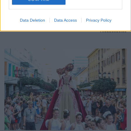
Az energiaellátás tehermentesítése érdekében másfél órával
előrébb hozták a Brest Bretagne Handball elleni találkozó
Data Deletion
Data Access
Privacy Policy
kezdését.
1 hozzászólás