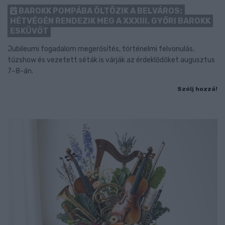
BAROKK POMPÁBA ÖLTÖZIK A BELVÁROS:
HÉTVÉGÉN RENDEZIK MEG A XXXIII. GYŐRI BAROKK
ESKÜVŐT
Jubileumi fogadalom megerősítés, történelmi felvonulás,
tűzshow és vezetett séták is várják az érdeklődőket augusztus
7–8-án.
Szólj hozzá!