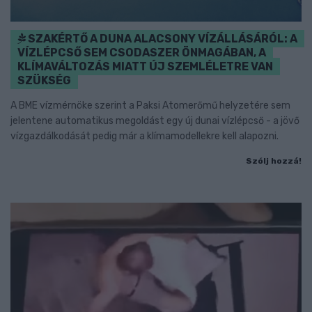
SZAKÉRTŐ A DUNA ALACSONY VÍZÁLLÁSÁRÓL: A
VÍZLÉPCSŐ SEM CSODASZER ÖNMAGÁBAN, A
KLÍMAVÁLTOZÁS MIATT ÚJ SZEMLÉLETRE VAN
SZÜKSÉG
A BME vízmérnöke szerint a Paksi Atomerőmű helyzetére sem
jelentene automatikus megoldást egy új dunai vízlépcső - a jövő
vízgazdálkodását pedig már a klímamodellekre kell alapozni.
Szólj hozzá!