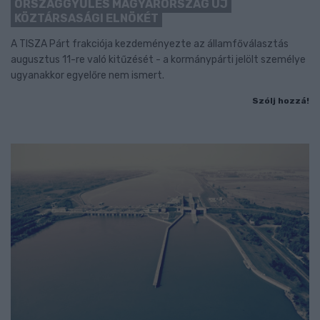
ORSZÁGGYŰLÉS MAGYARORSZÁG ÚJ
KÖZTÁRSASÁGI ELNÖKÉT
A TISZA Párt frakciója kezdeményezte az államfőválasztás
augusztus 11-re való kitűzését - a kormánypárti jelölt személye
ugyanakkor egyelőre nem ismert.
Szólj hozzá!