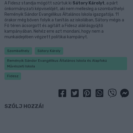
A Fidesz standja mögött szúrtuk ki
Sátory Károlyt
, a párt
önkormányzati képviselőjét, aki nem mellesleg a szombathelyi
Reményik Sándor Evangélikus Általános Iskola igazgatója. 11
órakor még bőven folyik a tanítás az iskolában, Sátory mégis a
Fő téren ácsorgott és agitált a Fidesz aláírásgyűjtő
kampányában. Nehéz erre azt mondani, hogy nem a
munkaidejében végzett politikai kampányt.
Szombathely
Sátory Károly
Reményik Sándor Evangélikus Általános Iskola és Alapfokú
Művészeti Iskola
Fidesz
SZÓLJ HOZZÁ!