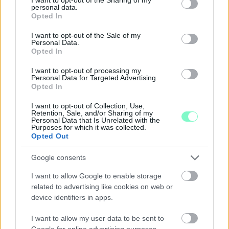
personal data.
grant or deny consent to Google and its third-party tags to
Opted In
use your data for below specified purposes in below Google
consent section.
I want to opt-out of the Sale of my
Personal Data.
Opted In
I want to opt-out of processing my
Personal Data for Targeted Advertising.
Opted In
I want to opt-out of Collection, Use,
Retention, Sale, and/or Sharing of my
Personal Data that Is Unrelated with the
Purposes for which it was collected.
Opted Out
Google consents
A BAROKK ÖSSZES ÁRNYALATA ÉS MÉG EGY SOR
I want to allow Google to enable storage
KIVÁLÓ PROGRAM VÁR MINDENKIT EZEN A HÉTVÉGÉN
related to advertising like cookies on web or
GYŐRBEN
device identifiers in apps.
Középpontban a hagyományőrzés, de lesz Pogány Induló és
Majka koncert, jóga szeánsz, “borhajózás” és egy csomó minden
I want to allow my user data to be sent to
Google for online advertising purposes.