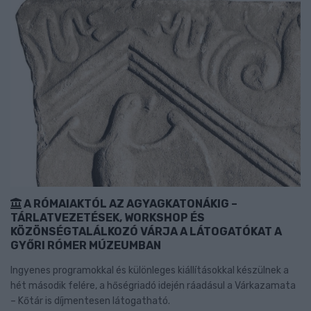
A RÓMAIAKTÓL AZ AGYAGKATONÁKIG –
TÁRLATVEZETÉSEK, WORKSHOP ÉS
KÖZÖNSÉGTALÁLKOZÓ VÁRJA A LÁTOGATÓKAT A
GYŐRI RÓMER MÚZEUMBAN
Ingyenes programokkal és különleges kiállításokkal készülnek a
hét második felére, a hőségriadó idején ráadásul a Várkazamata
– Kőtár is díjmentesen látogatható.