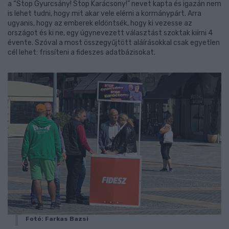
a “Stop Gyurcsány! Stop Karácsony!” nevet kapta és igazán nem
is lehet tudni, hogy mit akar vele elérni a kormánypárt. Arra
ugyanis, hogy az emberek eldöntsék, hogy ki vezesse az
országot és ki ne, egy úgynevezett választást szoktak kiírni 4
évente. Szóval a most összegyűjtött aláírásokkal csak egyetlen
cél lehet: frissíteni a fideszes adatbázisokat.
Fotó: Farkas Bazsi