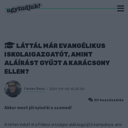
LÁTTÁL MÁR EVANGÉLIKUS
ISKOLAIGAZGATÓT, AMINT
ALÁÍRÁST GYŰJT A KARÁCSONY
ELLEN?
Farkas Bazsi
2021-09-02 15:25:00
20 hozzászólás
Akkor most jól nyisd ki a szemed!
A héten indult el a Fidesz országos aláírásgyűjtő kampánya, ami