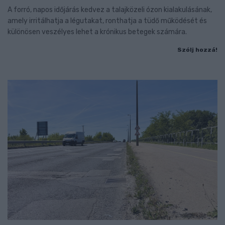
A forró, napos időjárás kedvez a talajközeli ózon kialakulásának,
amely irritálhatja a légutakat, ronthatja a tüdő működését és
különösen veszélyes lehet a krónikus betegek számára.
Szólj hozzá!