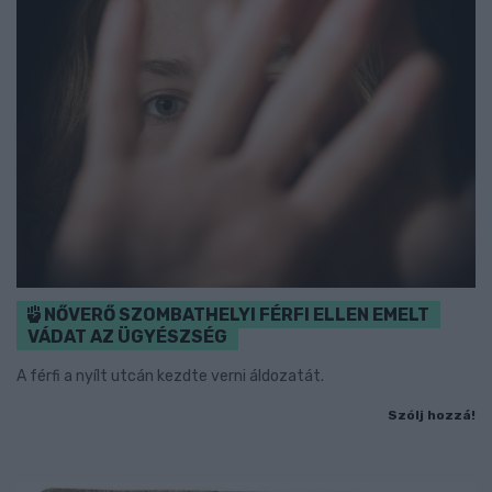
NŐVERŐ SZOMBATHELYI FÉRFI ELLEN EMELT
VÁDAT AZ ÜGYÉSZSÉG
A férfi a nyílt utcán kezdte verni áldozatát.
Szólj hozzá!