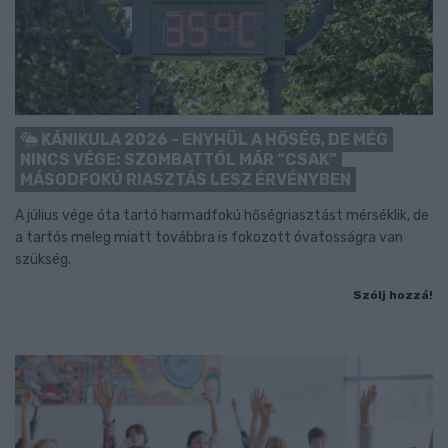
KÁNIKULA 2026 - ENYHÜL A HŐSÉG, DE MÉG
NINCS VÉGE: SZOMBATTÓL MÁR “CSAK”
MÁSODFOKÚ RIASZTÁS LESZ ÉRVÉNYBEN
A július vége óta tartó harmadfokú hőségriasztást mérséklik, de
a tartós meleg miatt továbbra is fokozott óvatosságra van
szükség.
Szólj hozzá!