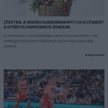
EXTRA: A VÁSÁRCSARNOKBAN NYITJA ÚJ ÉVADÁT
A GYŐRI FILHARMONIKUS ZENEKAR
A „Zenélő piac” című különleges koncerttel szeptember 7-én
rendhagyó helyszínen találkozhat a közönség a klasszikus
zenével.
Szólj hozzá!