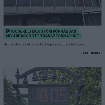
KICSERÉLTÉK A GYŐRI KÓRHÁZBAN
MEGHIBÁSODOTT TRANSZFORMÁTORT
Megkezdték az elhalasztott egészségügyi ellátásokat.
Szólj hozzá!