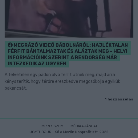
MEGRÁZÓ VIDEÓ BÁBOLNÁRÓL: HAJLÉKTALAN
FÉRFIT BÁNTALMAZTAK ÉS ALÁZTAK MEG - HELYI
INFORMÁCIÓINK SZERINT A RENDŐRSÉG MÁR
INTÉZKEDIK AZ ÜGYBEN
A felvételen egy padon alvó férfit ütnek meg, majd arra
kényszerítik, hogy térdre ereszkedve megcsókolja egyikük
bakancsát.
1 hozzászólás
IMPRESSZUM
MÉDIAAJÁNLAT
UGYTUDJUK - Kő a Mezőn Nonprofit Kft. 2022