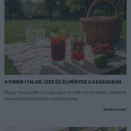
PIKNIK ITALOK: ÍZEK ÉS ÉLMÉNYEK A SZABADBAN
Ahogy tavaszodik és a nap egyre tovább marad velünk, sokaknak
támad kedve kirándulni a természetbe.
Szólj hozzá!