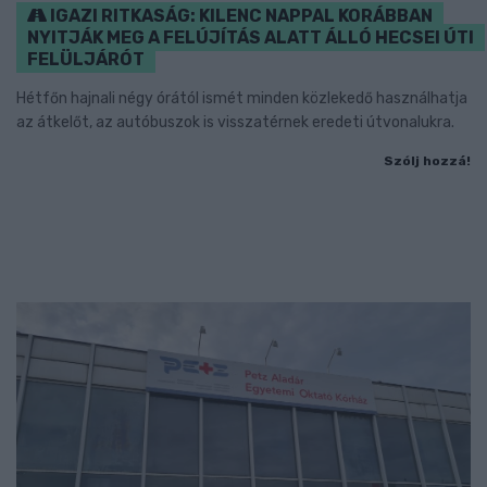
IGAZI RITKASÁG: KILENC NAPPAL KORÁBBAN
NYITJÁK MEG A FELÚJÍTÁS ALATT ÁLLÓ HECSEI ÚTI
FELÜLJÁRÓT
Hétfőn hajnali négy órától ismét minden közlekedő használhatja
az átkelőt, az autóbuszok is visszatérnek eredeti útvonalukra.
Szólj hozzá!