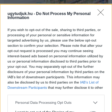
ugytudjuk.hu -
Do Not Process My Personal
Information
If you wish to opt-out of the sale, sharing to third parties, or
processing of your personal or sensitive information for
targeted advertising by us, please use the below opt-out
section to confirm your selection. Please note that after your
opt-out request is processed you may continue seeing
interest-based ads based on personal information utilized by
us or personal information disclosed to third parties prior to
your opt-out. You may separately opt-out of the further
ÖRÖMHÍR: TÍZ ÉVE NEM VOLT ILYEN ALACSONY AZ
disclosure of your personal information by third parties on the
INFLÁCIÓ MAGYARORSZÁGON
IAB’s list of downstream participants. This information may
also be disclosed by us to third parties on the
IAB’s List of
Júliusban mindössze 1,2 százalékkal emelkedtek éves
Downstream Participants
that may further disclose it to other
összevetésben a fogyasztói árak, miközben az élelmiszerek ára
third parties.
már csökkent.
Please note that this website/app uses one or more Google
Personal Data Processing Opt Outs
Szólj hozzá!
services and may gather and store information including but
not limited to your visit or usage behaviour. You may click to
I want to opt-out of the Sharing of my