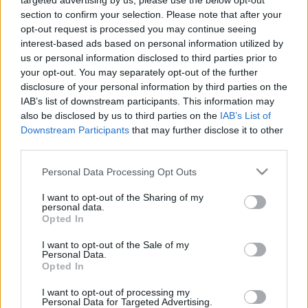
targeted advertising by us, please use the below opt-out
Állattartóknak milliárdok, a dögtemetőnek semmi.
section to confirm your selection. Please note that after your
NAGY ISTVÁN SZERINT A KORMÁNY ELENGEDTE
opt-out request is processed you may continue seeing
BÁBOLNA KEZÉT
interest-based ads based on personal information utilized by
us or personal information disclosed to third parties prior to
2025. július. 25. 10:02
Egy másik posztjában viszont mindent megígért a gazdáknak.
your opt-out. You may separately opt-out of the further
Erdélyben.
disclosure of your personal information by third parties on the
IAB’s list of downstream participants. This information may
„A MEZŐGAZDASÁG DÖGTEMETŐJE LETTÜNK”
also be disclosed by us to third parties on the
IAB’s List of
- TOVÁBBRA SINCS NYUGALOM BÁBOLNÁN
Downstream Participants
that may further disclose it to other
2025. július. 10. 13:45
third parties.
Lázár János jött, pénzt ígért, majd eltűnt.
Please note that this website/app uses one or more Google
NEM JELENTHETŐ KI EGYÉRTELMŰEN, HOGY
Personal Data Processing Opt Outs
services and may gather and store information including but
BÁBOLNÁN SOHA TÖBBÉ NEM FÖLDELNEK EL
not limited to your visit or usage behaviour. You may click to
I want to opt-out of the Sharing of my
FERTŐZÖTT ÁLLATI TETEMEKET!
personal data.
grant or deny consent to Google and its third-party tags to
Opted In
2025. Április. 23. 16:24
use your data for below specified purposes in below Google
Nagy István nem tudott határozott válasszal felelni a kérdésre
consent section.
I want to opt-out of the Sale of my
a zárt ajtók mögött tartott szakmai értekezleten.
Personal Data.
RÁBAPORDÁNYRÓL A 60 KILOMÉTERRE FEKVŐ
Opted In
PERESZTEGRE VISZIK A SZÁJ-, ÉS
KÖRÖMFÁJÁSSAL FERTŐZÖTT, LEÖLT
I want to opt-out of processing my
Personal Data for Targeted Advertising.