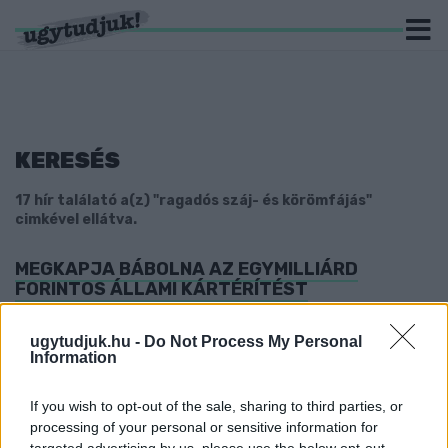
KERESÉS
17 hír találató a(z) "ragadós száj- és körömfájás"
cimkével ellátva.
MEGKAPJA BÁBOLNA AZ EGYMILLIÁRD
FORINTOS ÁLLAMI KÁRTÉRÍTÉST
2025. október. 09. 16:30
A település területén elhantolt állati tetemekért cserébe
ugytudjuk.hu -
Do Not Process My Personal
fejlesztési pénz érkezik a kasszába.
Information
BÁBOLNA A SZÁJ- ÉS KÖRÖMFÁJÁS JÁRVÁNY
UTÁNI A KÁRTÉRÍTÉSBŐL IS KIMARAD
If you wish to opt-out of the sale, sharing to third parties, or
processing of your personal or sensitive information for
2025. augusztus. 15. 15:45