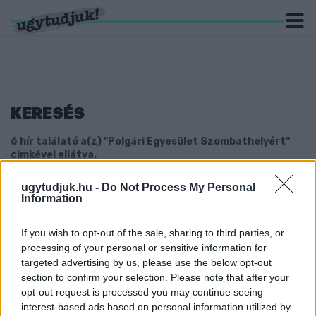
KERESÉS
6 hír találató a(z) "Polgári Egyesület Szombathelyért"
cimkével ellátva.
ugytudjuk.hu -
Do Not Process My Personal
11 MILLIÓ FORINTTAL TÖMTE KI A
Information
MINISZTERELNÖKSÉG A VOLT FIDESZES
SZOMBATHELYI KÉPVISELŐ EGYESÜLETÉT, AMI
ÍGY ÖRÖMMEL FIZETTE KI VARGA JUDIT
If you wish to opt-out of the sale, sharing to third parties, or
RENDEZVÉNYÉNEK TEREMDÍJÁT IS
processing of your personal or sensitive information for
targeted advertising by us, please use the below opt-out
2023. január. 25. 11:13
section to confirm your selection. Please note that after your
Nem volt szűkmarkú a kormány a civil áltevékenység
opt-out request is processed you may continue seeing
szponzorálásával.
interest-based ads based on personal information utilized by
TÖBB MINT 300 EZER FORINTJÁBA FÁJT A