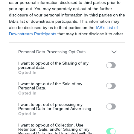
us or personal information disclosed to third parties prior to
POLGÁRI EGYESÜLET SZOMBATHELYÉRT CIVIL
your opt-out. You may separately opt-out of the further
SZERVEZETNEK VARGA JUDIT SZOMBATHELYI
disclosure of your personal information by third parties on the
LÁTOGATÁSA
IAB’s list of downstream participants. This information may
2022. december. 14. 15:36
also be disclosed by us to third parties on the
IAB’s List of
Valószínű minden fillért megért, hogy tudjuk micsoda fegyver a
Downstream Participants
that may further disclose it to other
kezükben a nemzeti konzultáció az unió szankciós politikájával
third parties.
szemben.
Please note that this website/app uses one or more Google
ZÁRT KÖRBEN, A NYILVÁNOSSÁG KIZÁRÁSÁVAL
Personal Data Processing Opt Outs
services and may gather and store information including but
TARTOTTA MEG SZANKCIÓS FEJTÁGÍTÓJÁT
not limited to your visit or usage behaviour. You may click to
I want to opt-out of the Sharing of my
SZOMBATHELYEN VARGA JUDIT
personal data.
grant or deny consent to Google and its third-party tags to
Opted In
2022. november. 29. 09:39
use your data for below specified purposes in below Google
A szokásos receptet követte a Fidesz. Az eseményt egy civil
consent section.
I want to opt-out of the Sale of my
egyesület szervezte, belépni csakis regisztrációval lehetett az
Personal Data.
ellenőrzött kádereknek.
Opted In
MOLNÁR MIKLÓS: 1 MILLIÓ 140 EZER FORINT
ÖNKORMÁNYZATI TÁMOGATÁST KAPOTT A
I want to opt-out of processing my
Personal Data for Targeted Advertising.
POLGÁRI EGYESÜLET SZOMBATHELYÉRT AZ
Opted In
ELMÚLT CIKLUSBAN
I want to opt-out of Collection, Use,
2019. január. 29. 12:07
Retention, Sale, and/or Sharing of my
Az alpolgármester szerint a szombathelyi költségvetés pazarló,
Personal Data that Is Unrelated with the