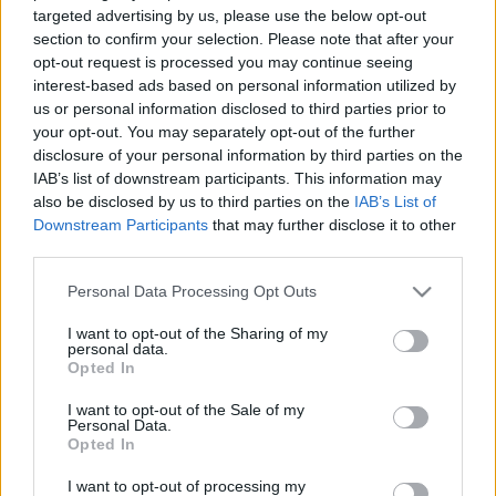
választás előtt kampánytéma lett.
targeted advertising by us, please use the below opt-out
AZONNALI HATÁLLYAL RÚGTA KI A VAS NÉPE
section to confirm your selection. Please note that after your
AZ ÚJSÁGÍRÓJÁT, MIUTÁN BEJELENTETTE,
opt-out request is processed you may continue seeing
HOGY CIVILKÉNT ELINDUL KÉPVISELŐNEK
interest-based ads based on personal information utilized by
us or personal information disclosed to third parties prior to
2024. Április. 17. 11:13
your opt-out. You may separately opt-out of the further
Tóth Judit Körmenden szerezne mandátumot. Frissítve a Vas
disclosure of your personal information by third parties on the
Népe közleményével!
IAB’s list of downstream participants. This information may
PATONAY IMRE: “NEM AKARUNK MI ROSSZAT,
also be disclosed by us to third parties on the
IAB’s List of
CSAK EGY KIS VÁLTOZÁST A VÁROSBAN.”
Downstream Participants
that may further disclose it to other
2024. Április. 10. 08:38
third parties.
Bemutatkoztak a körmendi Változást a Városért Egyesület
Please note that this website/app uses one or more Google
jelöltjei. Az egyik újrázó képviselő egy fideszes fenyegetésről
Personal Data Processing Opt Outs
készült hangfelvételről is beszélt. A kosárlabda csapat is szóba
services and may gather and store information including but
került.
not limited to your visit or usage behaviour. You may click to
I want to opt-out of the Sharing of my
personal data.
grant or deny consent to Google and its third-party tags to
BEMUTATKOZTAK A KÖRMENDI VÁLTOZÁS A
Opted In
use your data for below specified purposes in below Google
VÁROSÉRT EGYESÜLET KÉPVISELŐJELÖLTJEI
consent section.
I want to opt-out of the Sale of my
2024. március. 27. 08:51
Personal Data.
Mind a nyolc városi körzetben indítanak jelöltet.
Opted In
PATONAY IMRE ISMÉT ELINDUL KÖRMEND
I want to opt-out of processing my
POLGÁRMESTERI SZÉKÉÉRT