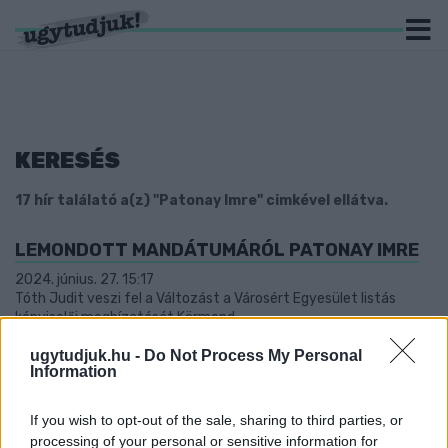
KERESÉS
17 hír találató a(z) "Patonay Imre" cimkével ellátva.
LEMONDOTT MANDÁTUMÁRÓL PATONAY IMRE
2024. június. 27. 15:17
Tóth Judit veszi fel a Változást a Városért Egyesület listás
képviselői megbízatását Körmend.
2022 UTÁN, TAVALY IS VESZTESÉGES VOLT A
ugytudjuk.hu -
Do Not Process My Personal
KÖRMENDI KOSÁRLABDA CSAPATOT
Information
MŰKÖDTETŐ KFT.
2024. június. 07. 10:48
If you wish to opt-out of the sale, sharing to third parties, or
60 millió forint mínusszal zárt a cég. Közben az MTE pár nappal a
processing of your personal or sensitive information for