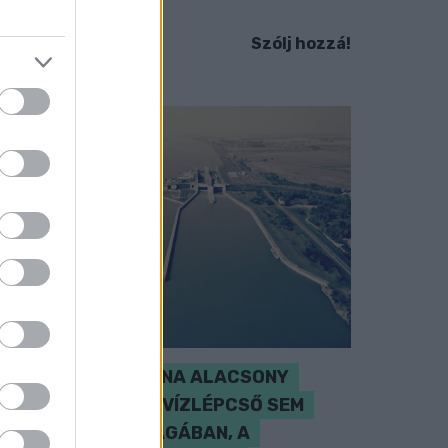
em ismert.
Szólj hozzá!
SZAKÉRTŐ A DUNA ALACSONY
VÍZÁLLÁSÁRÓL: A VÍZLÉPCSŐ SEM
CSODASZER ÖNMAGÁBAN, A