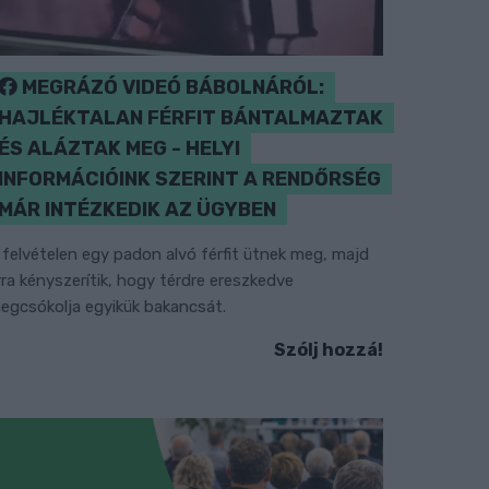
MEGRÁZÓ VIDEÓ BÁBOLNÁRÓL:
HAJLÉKTALAN FÉRFIT BÁNTALMAZTAK
ÉS ALÁZTAK MEG - HELYI
INFORMÁCIÓINK SZERINT A RENDŐRSÉG
MÁR INTÉZKEDIK AZ ÜGYBEN
 felvételen egy padon alvó férfit ütnek meg, majd
rra kényszerítik, hogy térdre ereszkedve
egcsókolja egyikük bakancsát.
Szólj hozzá!