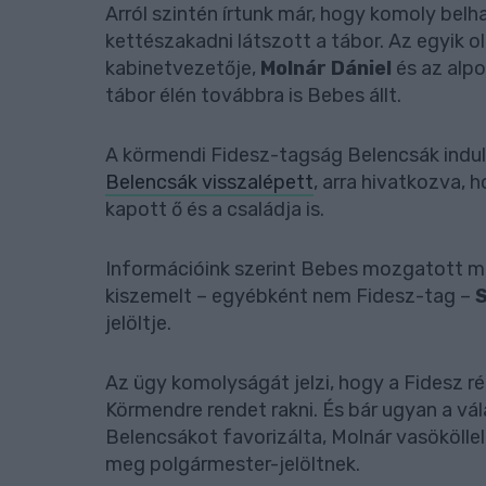
Arról szintén írtunk már, hogy komoly bel
kettészakadni látszott a tábor. Az egyik 
kabinetvezetője,
Molnár Dániel
és az alp
tábor élén továbbra is Bebes állt.
A körmendi Fidesz-tagság Belencsák indul
Belencsák visszalépett
, arra hivatkozva,
kapott ő és a családja is.
Információink szerint Bebes mozgatott m
kiszemelt – egyébként nem Fidesz-tag –
jelöltje.
Az ügy komolyságát jelzi, hogy a Fidesz r
Körmendre rendet rakni. És bár ugyan a vál
Belencsákot favorizálta, Molnár vasököllel
meg polgármester-jelöltnek.