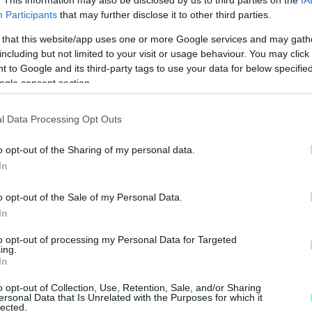
. This information may also be disclosed by us to third parties on the
IA
01-00000113-44920004.
Participants
that may further disclose it to other third parties.
 that this website/app uses one or more Google services and may gath
Köszönjük!
including but not limited to your visit or usage behaviour. You may click 
 to Google and its third-party tags to use your data for below specifi
ogle consent section.
r Ágnes
V.Németh Zsolt
Patonay Imre
l Data Processing Opt Outs
o opt-out of the Sharing of my personal data.
In
o opt-out of the Sale of my Personal Data.
In
to opt-out of processing my Personal Data for Targeted
ing.
In
A
á
o opt-out of Collection, Use, Retention, Sale, and/or Sharing
k
ersonal Data that Is Unrelated with the Purposes for which it
lected.