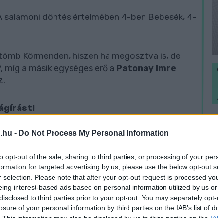
 A salamoni döntés értelmében 4-ben Bebesék, 4-
y tömb Körmenden, hiszen ha megosztva is, de
, míg a másik egységes erő a
Patonay Imre
z.
ágírást!
N
e
.hu -
Do Not Process My Personal Information
, hogy a tőlük független szerkesztőségek
F
to opt-out of the sale, sharing to third parties, or processing of your per
formation for targeted advertising by us, please use the below opt-out s
legyen még a hatalmat ellenőrző hang, akkor
r selection. Please note that after your opt-out request is processed y
egítő Nemzeti Újságírók Demokratikus
eing interest-based ads based on personal information utilized by us or
disclosed to third parties prior to your opt-out. You may separately opt-
losure of your personal information by third parties on the IAB’s list of