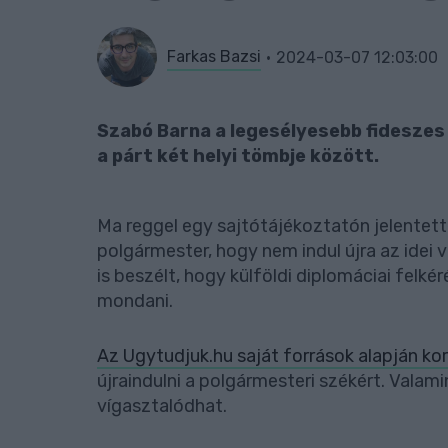
Farkas Bazsi
2024-03-07 12:03:00
Szabó Barna a legesélyesebb fideszes
a párt két helyi tömbje között.
Ma reggel egy sajtótájékoztatón jelentet
polgármester, hogy nem indul újra az idei 
is beszélt, hogy külföldi diplomáciai felk
mondani.
Az Ugytudjuk.hu saját források alapján kor
újraindulni a polgármesteri székért. Valami
vígasztalódhat.