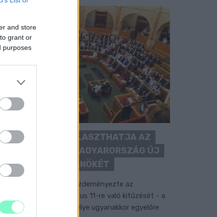
B’s List of
er and store
to grant or
ed purposes
KEDDEN MEGVÁLASZTHATJA AZ
ORSZÁGGYŰLÉS MAGYARORSZÁG ÚJ
KÖZTÁRSASÁGI ELNÖKÉT
 TISZA Párt frakciója kezdeményezte az
llamfőválasztás augusztus 11-re való kitűzését - a
ormánypárti jelölt személye ugyanakkor egyelőre