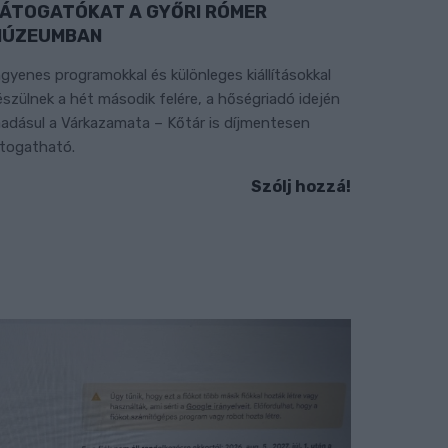
ÁTOGATÓKAT A GYŐRI RÓMER
MÚZEUMBAN
ngyenes programokkal és különleges kiállításokkal
észülnek a hét második felére, a hőségriadó idején
áadásul a Várkazamata – Kőtár is díjmentesen
átogatható.
Szólj hozzá!