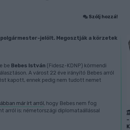
Szólj hozzá!
 polgármester-jelölt. Megosztják a körzetek
te be
Bebes István
(Fidesz-KDNP) körmendi
választáson. A várost 22 éve irányító Bebes arról
érést kapott, ennek pedig nem tudott nemet
ábban már írt arról
, hogy Bebes nem fog
nt arról is: németországi diplomataállással
–
K