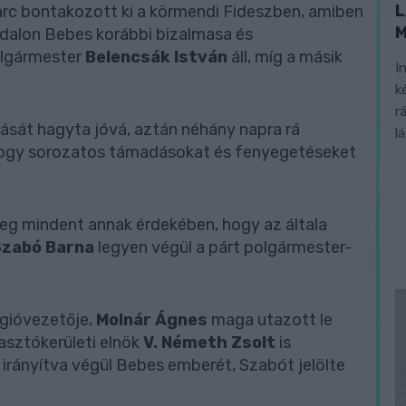
L
harc bontakozott ki a körmendi Fideszben, amiben
oldalon Bebes korábbi bizalmasa és
olgármester
Belencsák István
áll, míg a másik
I
k
r
ását hagyta jóvá, aztán néhány napra rá
l
 hogy sorozatos támadásokat és fenyegetéseket
eg mindent annak érdekében, hogy az általa
Szabó Barna
legyen végül a párt polgármester-
égióvezetője,
Molnár Ágnes
maga utazott le
asztókerületi elnök
V. Németh Zsolt
is
 irányítva végül Bebes emberét, Szabót jelölte