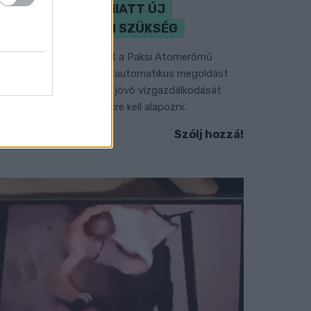
KLÍMAVÁLTOZÁS MIATT ÚJ
SZEMLÉLETRE VAN SZÜKSÉG
 BME vízmérnöke szerint a Paksi Atomerőmű
elyzetére sem jelentene automatikus megoldást
gy új dunai vízlépcső - a jövő vízgazdálkodását
edig már a klímamodellekre kell alapozni.
Szólj hozzá!