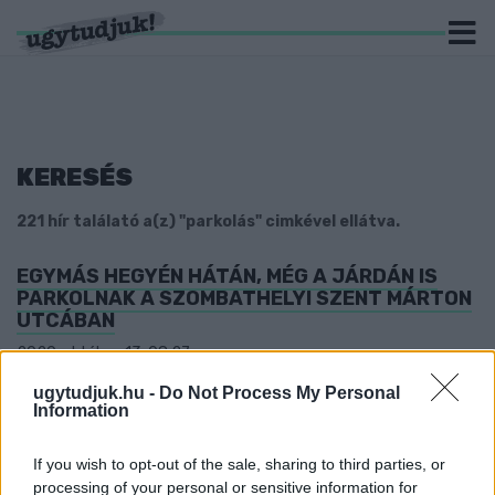
KERESÉS
221 hír találató a(z) "parkolás" cimkével ellátva.
EGYMÁS HEGYÉN HÁTÁN, MÉG A JÁRDÁN IS
PARKOLNAK A SZOMBATHELYI SZENT MÁRTON
UTCÁBAN
2020. október. 13. 08:27
Pedig a pár méterrel odébb lévő vásárcsarnok parkolója szinte
ugytudjuk.hu -
Do Not Process My Personal
kong az ürességtől.
Information
KÖRBE BÁSTYÁZTÁK, MÉGIS FELPARKOLTAK A
HALADÁS MECCS LÁTOGATÓI A ROHONCI ÚT
If you wish to opt-out of the sale, sharing to third parties, or
ZÖLDJÉRE
processing of your personal or sensitive information for