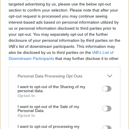
2020. szeptember. 29. 07:47
targeted advertising by us, please use the below opt-out
Lehet nem elég a 3885 négyzetméternyi parkoló a
section to confirm your selection. Please note that after your
Sportkomplexum mellett?
opt-out request is processed you may continue seeing
AUGUSZTUS 21-ÉN NEM, VISZONT 29-ÉN
interest-based ads based on personal information utilized by
FIZETNI KELL A PARKOLÁSÉRT
us or personal information disclosed to third parties prior to
SZOMBATHELYEN
your opt-out. You may separately opt-out of the further
disclosure of your personal information by third parties on the
2020. augusztus. 19. 17:25
IAB’s list of downstream participants. This information may
Az ünnepi hétvége miatt most kicsit borul a rend.
also be disclosed by us to third parties on the
IAB’s List of
BÜNTETIK A RENDŐRÖK A SZABÁLYTALANUL
Downstream Participants
that may further disclose it to other
PARKOLÓKAT SZOMBATHELY EGYIK
third parties.
LAKÓTELEPÉN
Please note that this website/app uses one or more Google
2020. augusztus. 15. 16:53
Personal Data Processing Opt Outs
services and may gather and store information including but
20 ezer forintba kerül egy várakozni tilos táblánál töltött
éjszaka, egyelőre több száz parkolóhely hiányzik a szabályos
not limited to your visit or usage behaviour. You may click to
I want to opt-out of the Sharing of my
personal data.
megálláshoz.
grant or deny consent to Google and its third-party tags to
Opted In
use your data for below specified purposes in below Google
JÖVŐ HÉTTŐL ISMÉT FIZETNI KELL MAJD A
consent section.
PARKOLÁSÉRT
I want to opt-out of the Sale of my
Personal Data.
2020. június. 23. 11:47
Opted In
Július 1-jétől szűnik meg az ingyenesség.
I want to opt-out of processing my