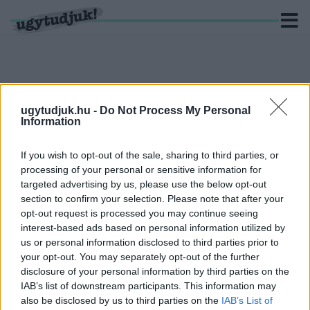
KERESÉS
ugytudjuk.hu -
Do Not Process My Personal
Information
5 hír találató a(z) "párkapcsolati erőszak" cimkével
ellátva.
If you wish to opt-out of the sale, sharing to third parties, or
processing of your personal or sensitive information for
VÁLTOZATLANUL TÖBB A CSALÁDON BELÜLI
targeted advertising by us, please use the below opt-out
ERŐSZAK GYŐRBEN ÉS KÖRNYÉKÉN, MINT A
section to confirm your selection. Please note that after your
JÁRVÁNY ELŐTT
opt-out request is processed you may continue seeing
interest-based ads based on personal information utilized by
2022. Április. 30. 16:07
us or personal information disclosed to third parties prior to
A Dunántúlon Győr-Moson-Sopron vezet az ilyen
your opt-out. You may separately opt-out of the further
bűncselekmények listáján, a 19 megye között pedig az 5.
disclosure of your personal information by third parties on the
helyezést foglalja el.
IAB’s list of downstream participants. This information may
OROSZ BERNADETT BELÉPETT AZ LMP-BE
also be disclosed by us to third parties on the
IAB’s List of