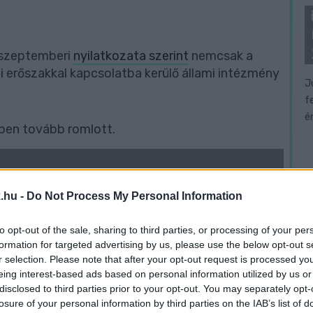
 szeptemberi
nyilatkozata szerint
nemcsak a
i erőszakkal kapcsolatba kerülő állami intézmény
J
f
é
ében tovább romlott.
, élettárs között alakult ki, főként a
vagy alkoholprobléma miatt – szól a
.hu -
Do Not Process My Personal Information
to opt-out of the sale, sharing to third parties, or processing of your per
formation for targeted advertising by us, please use the below opt-out s
r selection. Please note that after your opt-out request is processed y
rtásra általában visszatérő fizikai
eing interest-based ads based on personal information utilized by us or
li bántalmazás miatt került sor
disclosed to third parties prior to your opt-out. You may separately opt-
losure of your personal information by third parties on the IAB’s list of