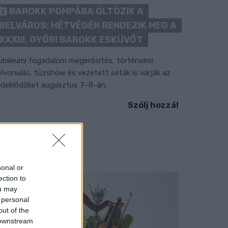
BAROKK POMPÁBA ÖLTÖZIK A
BELVÁROS: HÉTVÉGÉN RENDEZIK MEG A
XXXIII. GYŐRI BAROKK ESKÜVŐT
ubileumi fogadalom megerősítés, történelmi
elvonulás, tűzshow és vezetett séták is várják az
rdeklődőket augusztus 7–8-án.
Szólj hozzá!
sonal or
ection to
ou may
 personal
out of the
 downstream