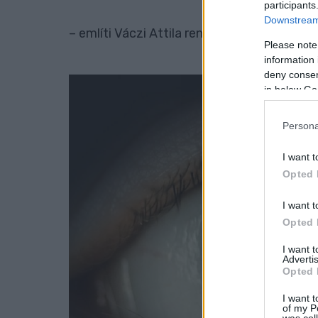
participants
Downstream 
– említi Váczi Attila rendőrezredes, kapit
Please note
information 
deny consent
in below Go
Persona
I want t
Opted 
I want t
Opted 
I want 
Advertis
Opted 
I want t
of my P
was col