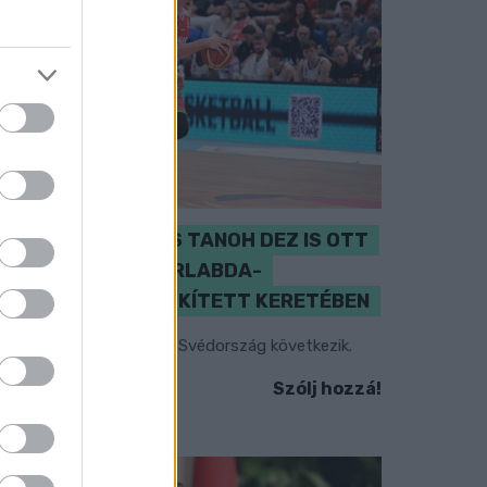
PERL, VÁRADI ÉS TANOH DEZ IS OTT
VAN A FÉRFI KOSÁRLABDA-
VÁLOGATOTT SZŰKÍTETT KERETÉBEN
sztország, Szlovénia és Svédország következik.
Szólj hozzá!