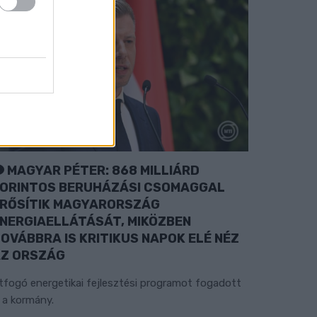
MAGYAR PÉTER: 868 MILLIÁRD
ORINTOS BERUHÁZÁSI CSOMAGGAL
RŐSÍTIK MAGYARORSZÁG
NERGIAELLÁTÁSÁT, MIKÖZBEN
OVÁBBRA IS KRITIKUS NAPOK ELÉ NÉZ
Z ORSZÁG
tfogó energetikai fejlesztési programot fogadott
l a kormány.