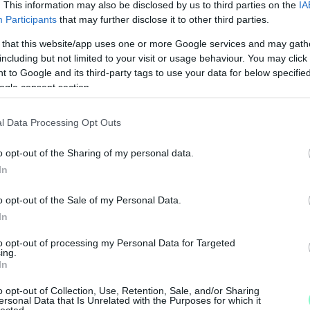
. This information may also be disclosed by us to third parties on the
IA
Participants
that may further disclose it to other third parties.
ányságvezető.
 that this website/app uses one or more Google services and may gath
including but not limited to your visit or usage behaviour. You may click 
 to Google and its third-party tags to use your data for below specifi
ogle consent section.
l Data Processing Opt Outs
N
F
o opt-out of the Sharing of my personal data.
In
A
s
o opt-out of the Sale of my Personal Data.
a
In
to opt-out of processing my Personal Data for Targeted
ing.
In
o opt-out of Collection, Use, Retention, Sale, and/or Sharing
ersonal Data that Is Unrelated with the Purposes for which it
lected.