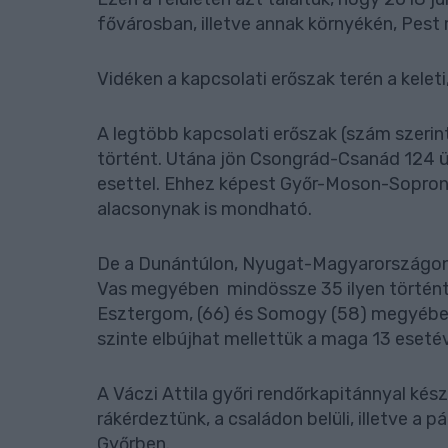
fővárosban, illetve annak környékén, Pest
Vidéken a kapcsolati erőszak terén a keleti
A legtöbb kapcsolati erőszak (szám szer
történt. Utána jön Csongrád-Csanád 124 
esettel. Ehhez képest Győr-Moson-Sopron a
alacsonynak is mondható.
De a Dunántúlon, Nyugat-Magyarországon 
Vas megyében mindössze 35 ilyen történt,
Esztergom, (66) és Somogy (58) megyében 
szinte elbújhat mellettük a maga 13 eseté
A Váczi Attila győri rendőrkapitánnyal kés
rákérdeztünk, a családon belüli, illetve a 
Győrben.