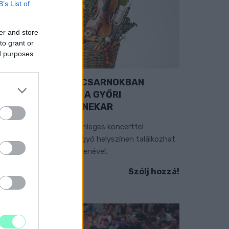
B’s List of
er and store
to grant or
ed purposes
EXTRA: A VÁSÁRCSARNOKBAN
YITJA ÚJ ÉVADÁT A GYŐRI
ILHARMONIKUS ZENEKAR
 „Zenélő piac” című különleges koncerttel
zeptember 7-én rendhagyó helyszínen találkozhat
 közönség a klasszikus zenével.
Szólj hozzá!