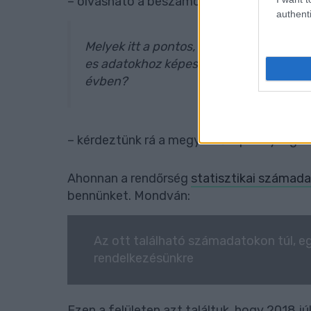
– olvasható a beszámolóban.
authenti
Melyek itt a pontos, konkrét számok? M
es adatokhoz képest? Hány eset, ügy, in
évben?
– kérdeztünk rá a megyei főkapitányságon
Ahonnan a rendőrség
statisztikai számada
bennünket. Mondván:
Az ott található számadatokon túl, e
rendelkezésünkre
Ezen a felületen azt találtuk, hogy 2018 jú