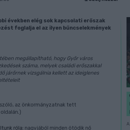
i években elég sok kapcsolati erőszak
ezést foglalja el az ilyen bűncselekmények
etében megállapítható, hogy Győr város
zkedések száma, melyek családi erőszakkal
ő járőrnek vizsgálnia kellett az ideiglenes
ltételeit
ől szóló, az önkormányzatnak tett
oldalán.)
A
tunk róla
: nagyjából minden ötödik nő