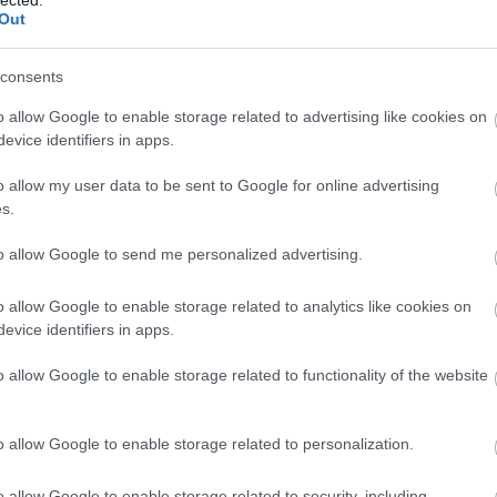
Out
consents
o allow Google to enable storage related to advertising like cookies on
evice identifiers in apps.
o allow my user data to be sent to Google for online advertising
s.
to allow Google to send me personalized advertising.
o allow Google to enable storage related to analytics like cookies on
yzet miatt több rendőri intézkedést kellett
evice identifiers in apps.
s elrendelésére vezethető vissza. A családok
É
 bezártság miatt a vélt és valós sérelmek
o allow Google to enable storage related to functionality of the website
o allow Google to enable storage related to personalization.
o allow Google to enable storage related to security, including