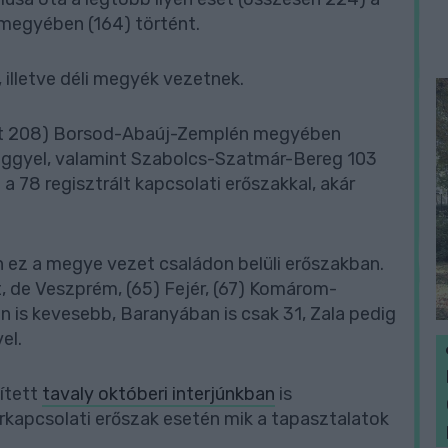
 megyében (164) történt.
, illetve déli megyék vezetnek.
int 208) Borsod-Abaúj-Zemplén megyében
üggyel, valamint Szabolcs-Szatmár-Bereg 103
 78 regisztrált kapcsolati erőszakkal, akár
ez a megye vezet családon belüli erőszakban.
 de Veszprém, (65) Fejér, (67) Komárom-
is kevesebb, Baranyában is csak 31, Zala pedig
vel.
zített
tavaly októberi interjúnkban
is
párkapcsolati erőszak esetén mik a tapasztalatok