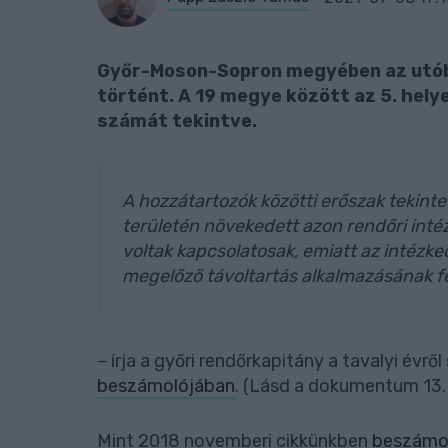
Győr-Moson-Sopron megyében az utóbb
történt. A 19 megye között az 5. hely
számát tekintve.
A hozzátartozók közötti erőszak tekint
területén növekedett azon rendőri inté
voltak kapcsolatosak, emiatt az intézked
megelőző távoltartás alkalmazásának fe
– írja a győri rendőrkapitány a tavalyi évr
beszámolójában
. (Lásd a dokumentum 13. 
Mint 2018 novemberi cikkünkben
beszámol