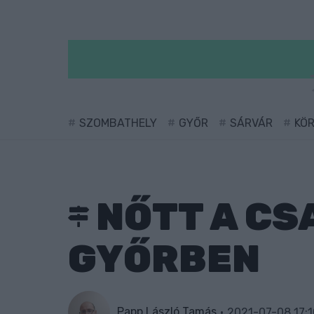
SZOMBATHELY
GYŐR
SÁRVÁR
KÖ
NŐTT A CS
GYŐRBEN
Papp László Tamás
2021-07-08 17:1