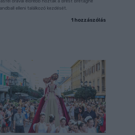
ásfél órával előrébb hozták a Brest Bretagne
andball elleni találkozó kezdését.
1 hozzászólás