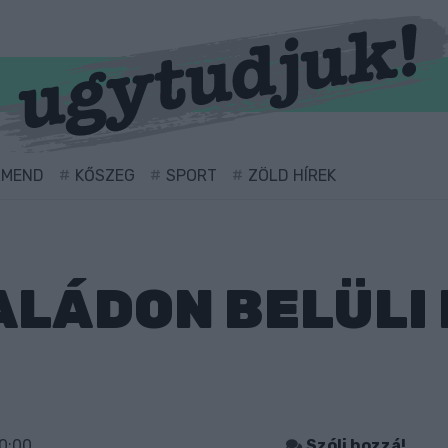
RMEND
KŐSZEG
SPORT
ZÖLD HÍREK
ALÁDON BELÜLI
0:00
Szólj hozzá!