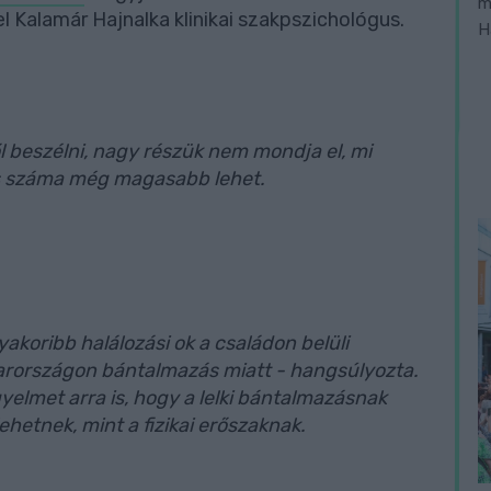
m
Kalamár Hajnalka klinikai szakpszichológus.
H
l beszélni, nagy részük nem mondja el, mi
lós száma még magasabb lehet.
akoribb halálozási ok a családon belüli
arországon bántalmazás miatt - hangsúlyozta.
igyelmet arra is, hogy a lelki bántalmazásnak
hetnek, mint a fizikai erőszaknak.