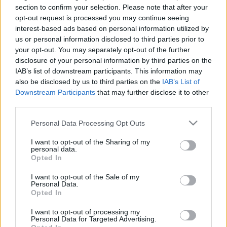
A színésznő 11 évnyi szünet után ismét a film világába.
section to confirm your selection. Please note that after your
TÁNCOS MŰSORBAN TÉR VISSZA A
opt-out request is processed you may continue seeing
KÉPERNYŐKRE CAROLE BASKIN, A TIGER KING
interest-based ads based on personal information utilized by
FŐGONOSZA
us or personal information disclosed to third parties prior to
your opt-out. You may separately opt-out of the further
2020. szeptember. 08. 11:40
disclosure of your personal information by third parties on the
Elég nagy lesz a váltás.
IAB’s list of downstream participants. This information may
DISNEY MESÉRE HAJAZÓ FILMMEL REPÍT A
also be disclosed by us to third parties on the
IAB’s List of
HOLDRA ŐSSZEL A NETFLIX
Downstream Participants
that may further disclose it to other
third parties.
2020. július. 29. 19:03
Bájos és szívmelengető történetet sejtet a Lunaria - Kaland a
Please note that this website/app uses one or more Google
holdon című film első kedvcsinálója.
Personal Data Processing Opt Outs
services and may gather and store information including but
SPINOFF-SOROZATOT KAP A WITCHER
not limited to your visit or usage behaviour. You may click to
I want to opt-out of the Sharing of my
personal data.
2020. július. 29. 07:20
grant or deny consent to Google and its third-party tags to
Opted In
"Jussát várja a Vaják!"
use your data for below specified purposes in below Google
consent section.
IDŐUTAZÓS THRILLER KÉSZÜLHET A
I want to opt-out of the Sale of my
Personal Data.
SZOMBATHELYI WEÖRES SÁNDOR SZÍNHÁZ
Opted In
EGYIK SZÍNÉSZÉVEL
I want to opt-out of processing my
2020. július. 20. 19:55
Personal Data for Targeted Advertising.
Balogh Jánossal foroghat a korábban több díjjal is jutalmazott A