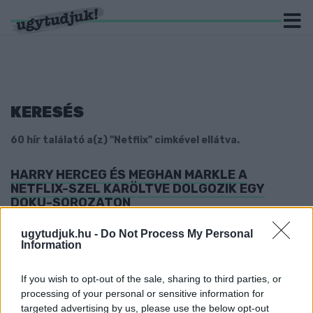
KERESÉS
60 hír találató a(z) "Netflix" cimkével ellátva.
HARRY HERCEG ÉS MEGHAN MARKLE A
NETFLIX-SZEL KARÖLTVE DOLGOZIK EGY
DOKU-SOROZATON
2020. szeptember. 29. 15:51
ugytudjuk.hu -
Do Not Process My Personal
Sokan attól féltek, hogy trash-reality-ben térnének vissza az
Information
egykori trónörökösök.
SOPHIA LOREN 86 ÉVESEN DEBÜTÁL A
If you wish to opt-out of the sale, sharing to third parties, or
NETFLIXEN
processing of your personal or sensitive information for
2020. szeptember. 23. 18:50
targeted advertising by us, please use the below opt-out