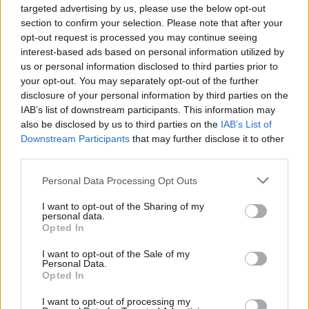
Pollreisz szerint a legszegényebbeket hozza rosszabb
targeted advertising by us, please use the below opt-out
helyzetbe a város a bérleti díj emelésével, Balla levette volna a
section to confirm your selection. Please note that after your
kérdést a napirendről, Dézsi szerint nincs semmi látnivaló, sőt!
opt-out request is processed you may continue seeing
REZSISTOP FÓRUMOT SZERVEZNEK PÉNTEKEN
interest-based ads based on personal information utilized by
SZOMBATHELYEN
us or personal information disclosed to third parties prior to
your opt-out. You may separately opt-out of the further
2022. november. 28. 12:07
disclosure of your personal information by third parties on the
Az MSZP várja az érdeklődőket.
IAB’s list of downstream participants. This information may
POLLREISZ BALÁZS MEGNÉZTE, LEHET-E
also be disclosed by us to third parties on the
IAB’s List of
MOST ÚSZNI TANULNI A MOSONI-DUNÁBAN
Downstream Participants
that may further disclose it to other
2022. október. 19. 09:49
third parties.
A szocialista képviselő jelentése szerint elég hideg a víz.
Please note that this website/app uses one or more Google
Personal Data Processing Opt Outs
POSZTUMUSZ DÍSZPOLGÁRA LESZ
services and may gather and store information including but
SZOMBATHELYNEK KISS PÉTER
not limited to your visit or usage behaviour. You may click to
I want to opt-out of the Sharing of my
personal data.
2022. október. 04. 11:34
grant or deny consent to Google and its third-party tags to
Opted In
A Fidesz-frakció nem szavazta meg a díj odaítélését.
use your data for below specified purposes in below Google
consent section.
KILÉP AZ MSZP-BŐL UJHELYI ISTVÁN
I want to opt-out of the Sale of my
Personal Data.
2022. október. 02. 13:11
Opted In
Valami összeragaszthatatlanul eltört - írta a politikus.
I want to opt-out of processing my
A LAKHATÁSI VÁLSÁG MIATT AKCIÓZTAK