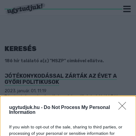
KERESÉS
186 hír találató a(z) "MSZP" cimkével ellátva.
JÓTÉKONYKODÁSSAL ZÁRTÁK AZ ÉVET A
GYŐRI POLITIKUSOK
2023. január. 01. 11:19
Dézsi polgármester és a Kutyapárt az állatokat, Hajtó Péter egy
beteg kisgyereket, Balla Jenő pedig rászorulókat segítette
ugytudjuk.hu -
Do Not Process My Personal
karácsony előtt.
Information
DÉZSI: TÖBBNYIRE NEM RÁSZORULTAK ÉLNEK
AZ ÖNKORMÁNYZATI LAKÁSOKBAN
If you wish to opt-out of the sale, sharing to third parties, or
2022. november. 29. 11:36
processing of your personal or sensitive information for