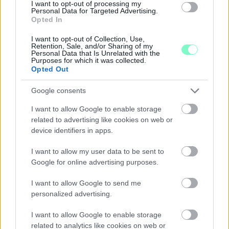
I want to opt-out of processing my
Personal Data for Targeted Advertising.
Opted In
I want to opt-out of Collection, Use,
Retention, Sale, and/or Sharing of my
Personal Data that Is Unrelated with the
Purposes for which it was collected.
Opted Out
A RÓMAIAKTÓL AZ AGYAGKATONÁKIG –
TÁRLATVEZETÉSEK, WORKSHOP ÉS
Google consents
KÖZÖNSÉGTALÁLKOZÓ VÁRJA A LÁTOGATÓKAT A
GYŐRI RÓMER MÚZEUMBAN
I want to allow Google to enable storage
related to advertising like cookies on web or
Ingyenes programokkal és különleges kiállításokkal készülnek a
device identifiers in apps.
hét második felére, a hőségriadó idején ráadásul a Várkazamata
– Kőtár is díjmentesen látogatható.
I want to allow my user data to be sent to
Szólj hozzá!
Google for online advertising purposes.
I want to allow Google to send me
personalized advertising.
I want to allow Google to enable storage
related to analytics like cookies on web or