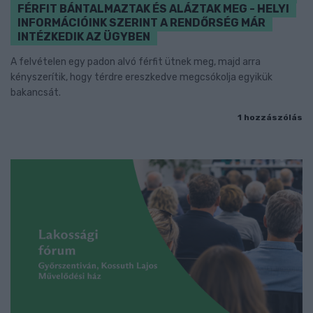
FÉRFIT BÁNTALMAZTAK ÉS ALÁZTAK MEG - HELYI
INFORMÁCIÓINK SZERINT A RENDŐRSÉG MÁR
INTÉZKEDIK AZ ÜGYBEN
A felvételen egy padon alvó férfit ütnek meg, majd arra
kényszerítik, hogy térdre ereszkedve megcsókolja egyikük
bakancsát.
1 hozzászólás