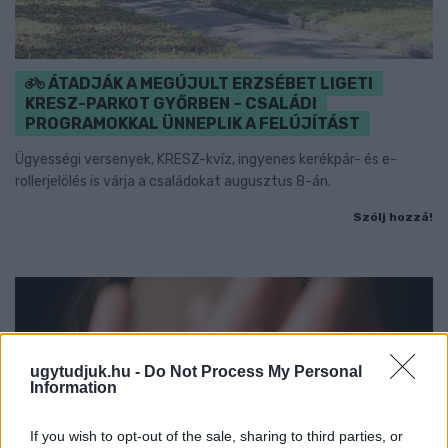
ÁTADJÁK A MEGÚJULT ERZSÉBET LIGETI
KRESZ-PARKOT GYŐRBEN – CSALÁDI
PROGRAMOKKAL ÜNNEPLIK A FELÚJÍTÁST
Ügyességi versenyek, KRESZ-kvíz, ingyenes kerékpár- és e-
rollerjelölés is várja a családokat augusztus 8-án.
Szólj hozzá!
ugytudjuk.hu -
Do Not Process My Personal
Information
If you wish to opt-out of the sale, sharing to third parties, or