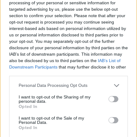
processing of your personal or sensitive information for
targeted advertising by us, please use the below opt-out
section to confirm your selection. Please note that after your
opt-out request is processed you may continue seeing
interest-based ads based on personal information utilized by
us or personal information disclosed to third parties prior to
NŐVERŐ SZOMBATHELYI FÉRFI ELLEN EMELT
your opt-out. You may separately opt-out of the further
VÁDAT AZ ÜGYÉSZSÉG
disclosure of your personal information by third parties on the
IAB’s list of downstream participants. This information may
A férfi a nyílt utcán kezdte verni áldozatát.
also be disclosed by us to third parties on the
IAB’s List of
Downstream Participants
that may further disclose it to other
Szólj hozzá!
third parties.
Please note that this website/app uses one or more Google
Personal Data Processing Opt Outs
services and may gather and store information including but
not limited to your visit or usage behaviour. You may click to
I want to opt-out of the Sharing of my
personal data.
grant or deny consent to Google and its third-party tags to
Opted In
use your data for below specified purposes in below Google
consent section.
I want to opt-out of the Sale of my
Personal Data.
Opted In