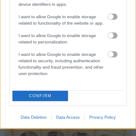
device identifiers in apps.
I want to allow Google to enable storage
related to functionality of the website or app.
I want to allow Google to enable storage
related to personalization.
I want to allow Google to enable storage
related to security, including authentication
functionality and fraud prevention, and other
CZUNYINÉ HARCA A GMAIL ÉS AZ ÖNKÉNY ELLEN
user protection.
- LETILTOTTA A GOOGLE A VÉDVONAL LEVELEZŐ
FIÓKJÁT
Nem vicc! A Fidesz maradéka tényleg egy ingyenes e-mail
CONFIRM
szolgáltatást használt, hogy megvédje a Fidesz maradékát.
Szólj hozzá!
Data Deletion
Data Access
Privacy Policy