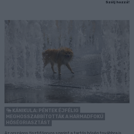
Szólj hozzá!
KÁNIKULA: PÉNTEK ÉJFÉLIG
MEGHOSSZABBÍTOTTÁK A HARMADFOKÚ
HŐSÉGRIASZTÁST
Az országos tisztifőorvos szerint a tartós hőség továbbra is