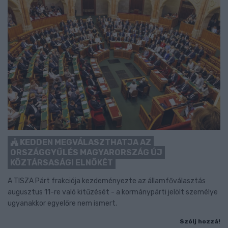
KEDDEN MEGVÁLASZTHATJA AZ
ORSZÁGGYŰLÉS MAGYARORSZÁG ÚJ
KÖZTÁRSASÁGI ELNÖKÉT
A TISZA Párt frakciója kezdeményezte az államfőválasztás
augusztus 11-re való kitűzését - a kormánypárti jelölt személye
ugyanakkor egyelőre nem ismert.
Szólj hozzá!