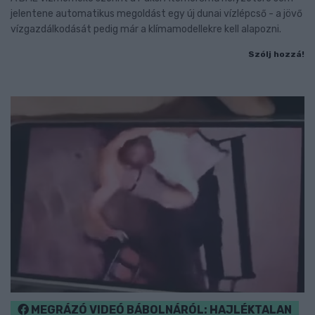
jelentene automatikus megoldást egy új dunai vízlépcső - a jövő
vízgazdálkodását pedig már a klímamodellekre kell alapozni.
Szólj hozzá!
MEGRÁZÓ VIDEÓ BÁBOLNÁRÓL: HAJLÉKTALAN