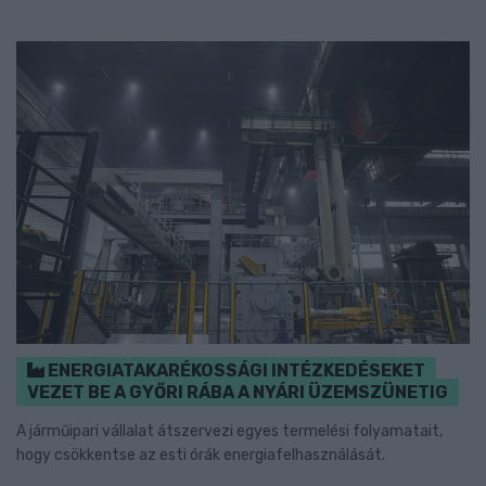
ENERGIATAKARÉKOSSÁGI INTÉZKEDÉSEKET
VEZET BE A GYŐRI RÁBA A NYÁRI ÜZEMSZÜNETIG
A járműipari vállalat átszervezi egyes termelési folyamatait,
hogy csökkentse az esti órák energiafelhasználását.