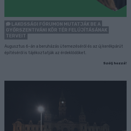
LAKOSSÁGI FÓRUMON MUTATJÁK BE A
GYŐRSZENTIVÁNI KÖR TÉR FELÚJÍTÁSÁNAK
TERVEIT
Augusztus 6-án a beruházás ütemezéséről és az új kerékpárút
építéséről is tájékoztatják az érdeklődőket.
Szólj hozzá!