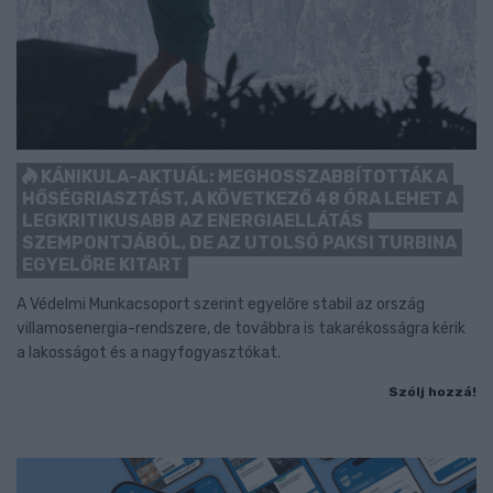
KÁNIKULA-AKTUÁL: MEGHOSSZABBÍTOTTÁK A
HŐSÉGRIASZTÁST, A KÖVETKEZŐ 48 ÓRA LEHET A
LEGKRITIKUSABB AZ ENERGIAELLÁTÁS
SZEMPONTJÁBÓL, DE AZ UTOLSÓ PAKSI TURBINA
EGYELŐRE KITART
A Védelmi Munkacsoport szerint egyelőre stabil az ország
villamosenergia-rendszere, de továbbra is takarékosságra kérik
a lakosságot és a nagyfogyasztókat.
Szólj hozzá!