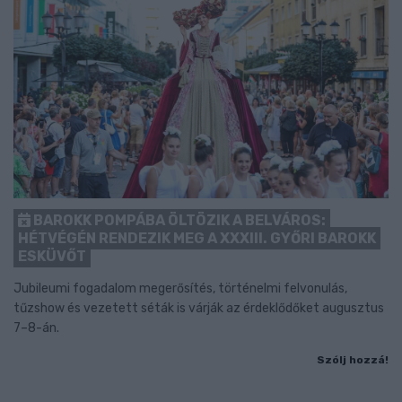
BAROKK POMPÁBA ÖLTÖZIK A BELVÁROS:
HÉTVÉGÉN RENDEZIK MEG A XXXIII. GYŐRI BAROKK
ESKÜVŐT
Jubileumi fogadalom megerősítés, történelmi felvonulás,
tűzshow és vezetett séták is várják az érdeklődőket augusztus
7–8-án.
Szólj hozzá!