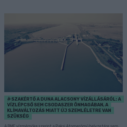
SZAKÉRTŐ A DUNA ALACSONY VÍZÁLLÁSÁRÓL: A
VÍZLÉPCSŐ SEM CSODASZER ÖNMAGÁBAN, A
KLÍMAVÁLTOZÁS MIATT ÚJ SZEMLÉLETRE VAN
SZÜKSÉG
A BME vízmérnöke szerint a Paksi Atomerőmű helyzetére sem