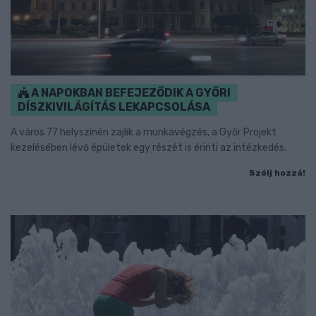
A NAPOKBAN BEFEJEZŐDIK A GYŐRI
DÍSZKIVILÁGÍTÁS LEKAPCSOLÁSA
A város 77 helyszínén zajlik a munkavégzés, a Győr Projekt
kezelésében lévő épületek egy részét is érinti az intézkedés.
Szólj hozzá!