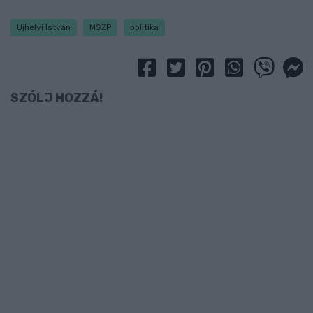
Ujhelyi István
MSZP
politika
SZÓLJ HOZZÁ!