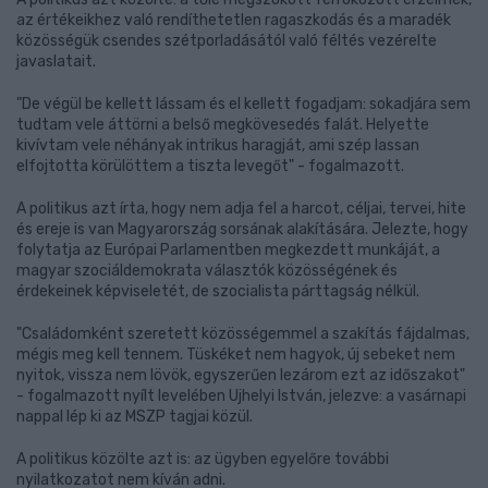
az értékeikhez való rendíthetetlen ragaszkodás és a maradék
közösségük csendes szétporladásától való féltés vezérelte
javaslatait.
"De végül be kellett lássam és el kellett fogadjam: sokadjára sem
tudtam vele áttörni a belső megkövesedés falát. Helyette
kivívtam vele néhányak intrikus haragját, ami szép lassan
elfojtotta körülöttem a tiszta levegőt" - fogalmazott.
A politikus azt írta, hogy nem adja fel a harcot, céljai, tervei, hite
és ereje is van Magyarország sorsának alakítására. Jelezte, hogy
folytatja az Európai Parlamentben megkezdett munkáját, a
magyar szociáldemokrata választók közösségének és
érdekeinek képviseletét, de szocialista párttagság nélkül.
"Családomként szeretett közösségemmel a szakítás fájdalmas,
mégis meg kell tennem. Tüskéket nem hagyok, új sebeket nem
nyitok, vissza nem lövök, egyszerűen lezárom ezt az időszakot"
- fogalmazott nyílt levelében Ujhelyi István, jelezve: a vasárnapi
nappal lép ki az MSZP tagjai közül.
A politikus közölte azt is: az ügyben egyelőre további
nyilatkozatot nem kíván adni.