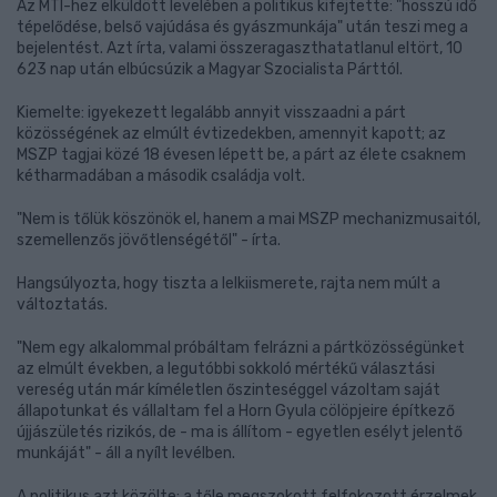
Az MTI-hez elküldött levelében a politikus kifejtette: "hosszú idő
tépelődése, belső vajúdása és gyászmunkája" után teszi meg a
bejelentést. Azt írta, valami összeragaszthatatlanul eltört, 10
623 nap után elbúcsúzik a Magyar Szocialista Párttól.
Kiemelte: igyekezett legalább annyit visszaadni a párt
közösségének az elmúlt évtizedekben, amennyit kapott; az
MSZP tagjai közé 18 évesen lépett be, a párt az élete csaknem
kétharmadában a második családja volt.
"Nem is tőlük köszönök el, hanem a mai MSZP mechanizmusaitól,
szemellenzős jövőtlenségétől" - írta.
Hangsúlyozta, hogy tiszta a lelkiismerete, rajta nem múlt a
változtatás.
"Nem egy alkalommal próbáltam felrázni a pártközösségünket
az elmúlt években, a legutóbbi sokkoló mértékű választási
vereség után már kíméletlen őszinteséggel vázoltam saját
állapotunkat és vállaltam fel a Horn Gyula cölöpjeire építkező
újjászületés rizikós, de - ma is állítom - egyetlen esélyt jelentő
munkáját" - áll a nyílt levélben.
A politikus azt közölte: a tőle megszokott felfokozott érzelmek,