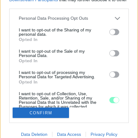
valósult meg és mi várat még magára.
third parties.
ÖSSZEFOG AZ MSZP, A PÁRBESZÉD ÉS A
MOMENTUM
Please note that this website/app uses one or more Google
Personal Data Processing Opt Outs
services and may gather and store information including but
2018. október. 04. 15:56
not limited to your visit or usage behaviour. You may click to
I want to opt-out of the Sharing of my
Magyarország európai ügyészséghez való csatlakozása miatt.
personal data.
grant or deny consent to Google and its third-party tags to
Opted In
AZ MSZP SZERINT A KORMÁNY HAMISÍTOTT
use your data for below specified purposes in below Google
STATISZTIKÁKKAL FEDI EL, HOGY MEKKORA AZ
consent section.
I want to opt-out of the Sale of my
SZEGÉNYSÉG
Personal Data.
Opted In
2018. szeptember. 22. 14:24
A BALOLDALI ELLENZÉK SZERINT
I want to opt-out of processing my
Personal Data for Targeted Advertising.
ÖSSZEFOGÁS ÉS UTCAI TÜNTETÉSEK
Opted In
KELLENEK, HOGY MEG LEHESSEN DÖNTENI A
KORMÁNY HATALMÁT
I want to opt-out of Collection, Use,
Retention, Sale, and/or Sharing of my
2018. szeptember. 16. 18:39
Personal Data that Is Unrelated with the
Purposes for which it was collected.
TÜNTETÉST SZERVEZNEK VASÁRNAPRA A
Opted Out
CONFIRM
SARGENTINI-JELENTÉS MIATT
2018. szeptember. 13. 17:07
Google consents
Data Deletion
Data Access
Privacy Policy
I want to allow Google to enable storage