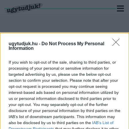
ugytudjuk.hu -
Do Not Process My Personal
KERESÉS
Information
186 hír találató a(z) "MSZP" cimkével ellátva.
If you wish to opt-out of the sale, sharing to third parties, or
processing of your personal or sensitive information for
NEM VICC: A MAGYAR KÉTFARKÚ KUTYA PÁRT
targeted advertising by us, please use the below opt-out
JOBBAN ÁLL, MINT AZ LMP
section to confirm your selection. Please note that after your
2018. november. 08. 17:58
opt-out request is processed you may continue seeing
A kétharmados Fidesz-KDNP-t alig 37 százalék támogatja.
interest-based ads based on personal information utilized by
us or personal information disclosed to third parties prior to
HORVÁTH ATTILA AZTÁN NEM VICCEL:
your opt-out. You may separately opt-out of the further
ÁTLÁTHATÓ FELADATLISTÁT KÉSZÍTETT A
disclosure of your personal information by third parties on the
VÁLASZTÓKÖRZETÉBEN
IAB’s list of downstream participants. This information may
2018. november. 03. 08:10
also be disclosed by us to third parties on the
IAB’s List of
Ezentúl a Facebookon követhetik nyomon az oladiak, hogy mi
Downstream Participants
that may further disclose it to other