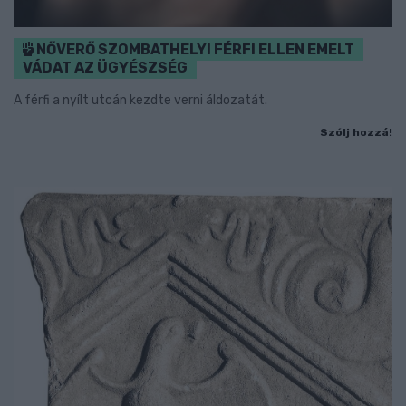
NŐVERŐ SZOMBATHELYI FÉRFI ELLEN EMELT
VÁDAT AZ ÜGYÉSZSÉG
A férfi a nyílt utcán kezdte verni áldozatát.
Szólj hozzá!