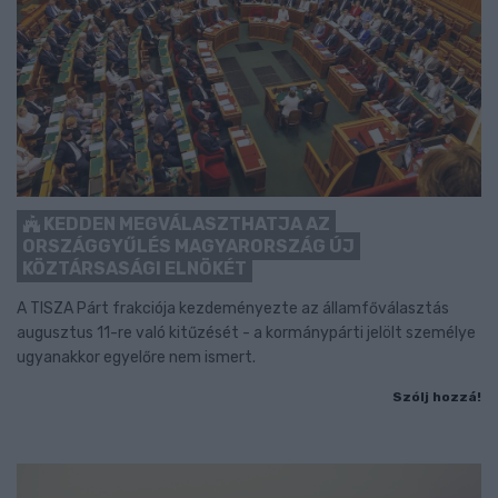
KEDDEN MEGVÁLASZTHATJA AZ
ORSZÁGGYŰLÉS MAGYARORSZÁG ÚJ
KÖZTÁRSASÁGI ELNÖKÉT
A TISZA Párt frakciója kezdeményezte az államfőválasztás
augusztus 11-re való kitűzését - a kormánypárti jelölt személye
ugyanakkor egyelőre nem ismert.
Szólj hozzá!