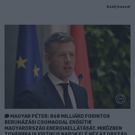
Szólj hozzá!
MAGYAR PÉTER: 868 MILLIÁRD FORINTOS
BERUHÁZÁSI CSOMAGGAL ERŐSÍTIK
MAGYARORSZÁG ENERGIAELLÁTÁSÁT, MIKÖZBEN
TOVÁBBRA IS KRITIKUS NAPOK ELÉ NÉZ AZ ORSZÁG