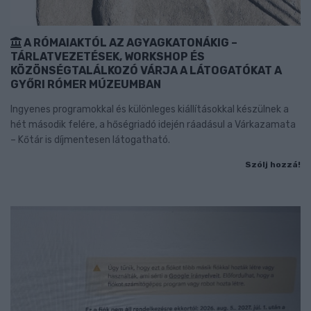
A RÓMAIAKTÓL AZ AGYAGKATONÁKIG –
TÁRLATVEZETÉSEK, WORKSHOP ÉS
KÖZÖNSÉGTALÁLKOZÓ VÁRJA A LÁTOGATÓKAT A
GYŐRI RÓMER MÚZEUMBAN
Ingyenes programokkal és különleges kiállításokkal készülnek a
hét második felére, a hőségriadó idején ráadásul a Várkazamata
– Kőtár is díjmentesen látogatható.
Szólj hozzá!