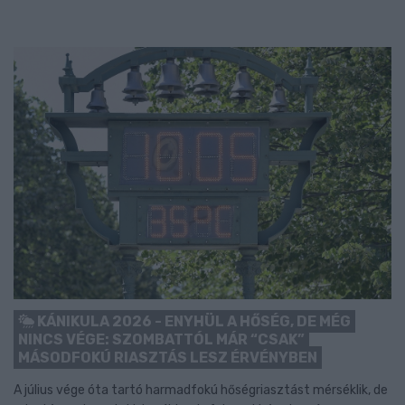
KÁNIKULA 2026 - ENYHÜL A HŐSÉG, DE MÉG
NINCS VÉGE: SZOMBATTÓL MÁR “CSAK”
MÁSODFOKÚ RIASZTÁS LESZ ÉRVÉNYBEN
A július vége óta tartó harmadfokú hőségriasztást mérséklik, de