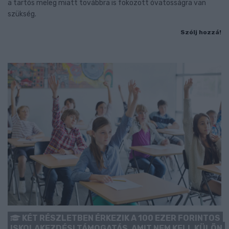
a tartós meleg miatt továbbra is fokozott óvatosságra van
szükség.
Szólj hozzá!
KÉT RÉSZLETBEN ÉRKEZIK A 100 EZER FORINTOS
ISKOLAKEZDÉSI TÁMOGATÁS, AMIT NEM KELL KÜLÖN