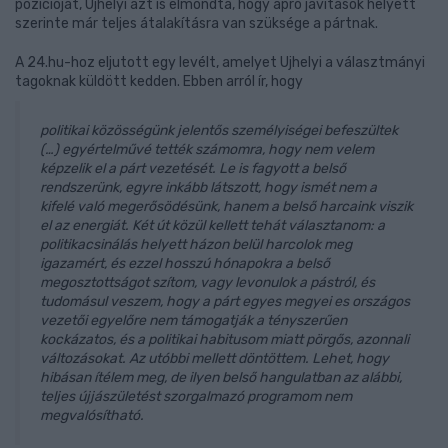
pozícióját, Ujhelyi azt is elmondta, hogy apró javítások helyett
szerinte már teljes átalakításra van szüksége a pártnak.
A 24.hu-hoz eljutott egy levélt, amelyet Ujhelyi a választmányi
tagoknak küldött kedden. Ebben arról ír, hogy
politikai közösségünk jelentős személyiségei befeszültek
(…) egyértelművé tették számomra, hogy nem velem
képzelik el a párt vezetését. Le is fagyott a belső
rendszerünk, egyre inkább látszott, hogy ismét nem a
kifelé való megerősödésünk, hanem a belső harcaink viszik
el az energiát. Két út közül kellett tehát választanom: a
politikacsinálás helyett házon belül harcolok meg
igazamért, és ezzel hosszú hónapokra a belső
megosztottságot szítom, vagy levonulok a pástról, és
tudomásul veszem, hogy a párt egyes megyei es országos
vezetői egyelőre nem támogatják a tényszerűen
kockázatos, és a politikai habitusom miatt pörgős, azonnali
változásokat. Az utóbbi mellett döntöttem. Lehet, hogy
hibásan ítélem meg, de ilyen belső hangulatban az alábbi,
teljes újjászületést szorgalmazó programom nem
megvalósítható.