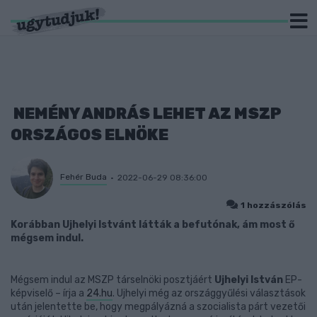
NEMÉNY ANDRÁS LEHET AZ MSZP
ORSZÁGOS ELNÖKE
Fehér Buda
2022-06-29 08:36:00
1 hozzászólás
Korábban Ujhelyi Istvánt látták a befutónak, ám most ő
mégsem indul.
Mégsem indul az MSZP társelnöki posztjáért
Ujhelyi István
EP-
képviselő – írja a
24.hu
. Ujhelyi még az országgyűlési választások
után jelentette be, hogy megpályázná a szocialista párt vezetői