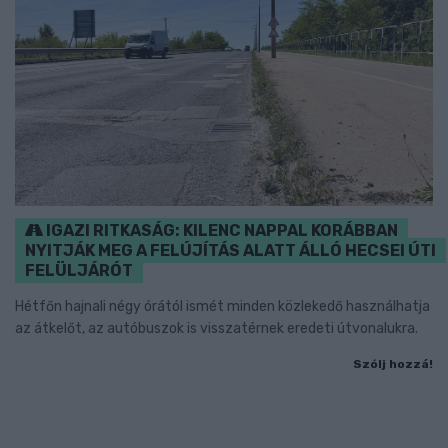
IGAZI RITKASÁG: KILENC NAPPAL KORÁBBAN
NYITJÁK MEG A FELÚJÍTÁS ALATT ÁLLÓ HECSEI ÚTI
FELÜLJÁRÓT
Hétfőn hajnali négy órától ismét minden közlekedő használhatja
az átkelőt, az autóbuszok is visszatérnek eredeti útvonalukra.
Szólj hozzá!