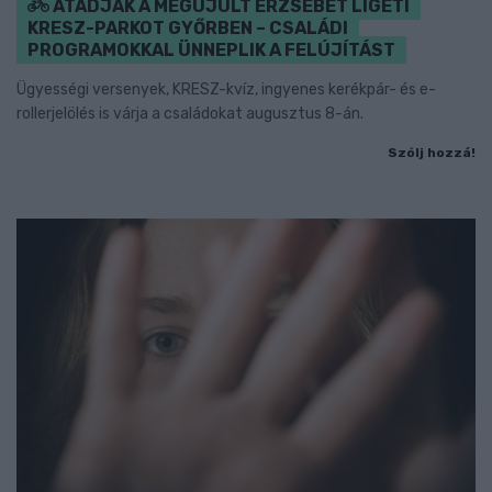
ÁTADJÁK A MEGÚJULT ERZSÉBET LIGETI
KRESZ-PARKOT GYŐRBEN – CSALÁDI
PROGRAMOKKAL ÜNNEPLIK A FELÚJÍTÁST
Ügyességi versenyek, KRESZ-kvíz, ingyenes kerékpár- és e-
rollerjelölés is várja a családokat augusztus 8-án.
Szólj hozzá!