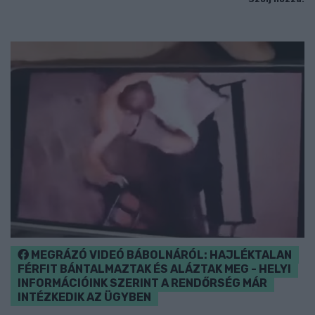
MEGRÁZÓ VIDEÓ BÁBOLNÁRÓL: HAJLÉKTALAN
FÉRFIT BÁNTALMAZTAK ÉS ALÁZTAK MEG - HELYI
INFORMÁCIÓINK SZERINT A RENDŐRSÉG MÁR
INTÉZKEDIK AZ ÜGYBEN