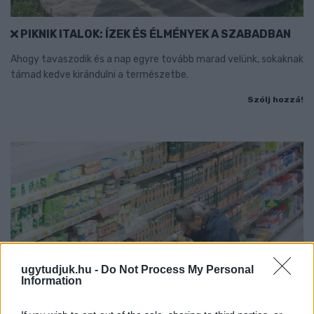
PIKNIK ITALOK: ÍZEK ÉS ÉLMÉNYEK A SZABADBAN
Ahogy tavaszodik és a nap egyre tovább marad velünk, sokaknak
támad kedve kirándulni a természetbe.
Szólj hozzá!
ugytudjuk.hu -
Do Not Process My Personal
Information