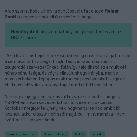
A lap szerint hogy Ujhelyi a döntésével utat enged
Molnár
Zsolt
budapesti elnök elképzelésének, hogy
Nemény András
szombathelyi polgármester legyen az
MSZP elnöke.
„Az ő hivatalos bejelentkezésének eddig én voltam a gátja, mert
ő sem akarta tisztségért zajló testvérháborúba sodorni
zsugorodó szervezetünket. Talán így feloldható az elmúlt két
hónap bénultsága, és végre elindulunk egy irányba, mert a
mostani helyben topogás csak roncsolja esélyeinket” – írja az
EP-képviselő választmányi tagoknak küldött levelében.
Nemény a
nyugat.hu-nak nyilatkozva
azt mondta, hogy az
MSZP-ben sokan szívesen látnák őt vezetői pozícióban.
Korábban megígérte Ujhelyinek, hogyha társelnöki ambíciói
lesznek, akkor először neki szól majd, de - mint mondta - nem
szólt az EP-képviselőnek.
Nemény András
Szombathely
MSZP
elnök