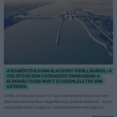
SZAKÉRTŐ A DUNA ALACSONY VÍZÁLLÁSÁRÓL: A
VÍZLÉPCSŐ SEM CSODASZER ÖNMAGÁBAN, A
KLÍMAVÁLTOZÁS MIATT ÚJ SZEMLÉLETRE VAN
SZÜKSÉG
A BME vízmérnöke szerint a Paksi Atomerőmű helyzetére sem
jelentene automatikus megoldást egy új dunai vízlépcső - a jövő
vízgazdálkodását pedig már a klímamodellekre kell alapozni.
Szólj hozzá!