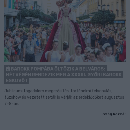
BAROKK POMPÁBA ÖLTÖZIK A BELVÁROS:
HÉTVÉGÉN RENDEZIK MEG A XXXIII. GYŐRI BAROKK
ESKÜVŐT
Jubileumi fogadalom megerősítés, történelmi felvonulás,
tűzshow és vezetett séták is várják az érdeklődőket augusztus
7–8-án.
Szólj hozzá!