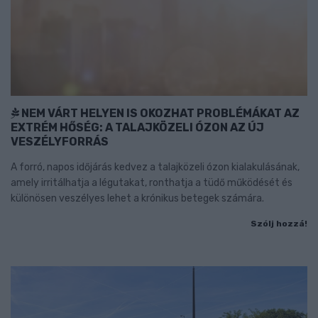
NEM VÁRT HELYEN IS OKOZHAT PROBLÉMÁKAT AZ
EXTRÉM HŐSÉG: A TALAJKÖZELI ÓZON AZ ÚJ
VESZÉLYFORRÁS
A forró, napos időjárás kedvez a talajközeli ózon kialakulásának,
amely irritálhatja a légutakat, ronthatja a tüdő működését és
különösen veszélyes lehet a krónikus betegek számára.
Szólj hozzá!