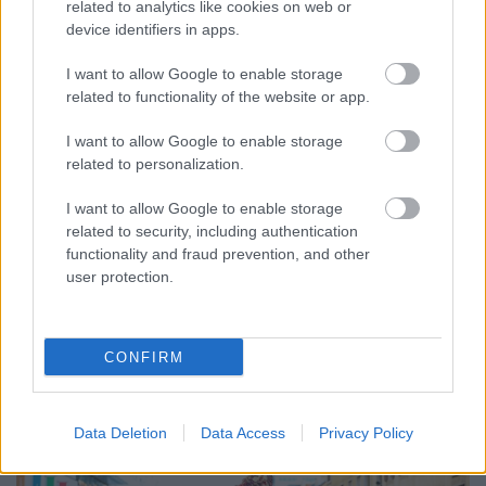
related to analytics like cookies on web or
device identifiers in apps.
I want to allow Google to enable storage
related to functionality of the website or app.
I want to allow Google to enable storage
related to personalization.
ENERGIATAKARÉKOSSÁG: KORÁBBAN KEZDŐDIK
A GYŐRI AUDI ETO KC PÉNTEKI FELKÉSZÜLÉSI
I want to allow Google to enable storage
MÉRKŐZÉSE
related to security, including authentication
functionality and fraud prevention, and other
Az energiaellátás tehermentesítése érdekében másfél órával
user protection.
előrébb hozták a Brest Bretagne Handball elleni találkozó
kezdését.
1 hozzászólás
CONFIRM
Data Deletion
Data Access
Privacy Policy