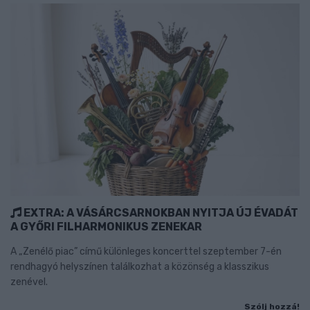
EXTRA: A VÁSÁRCSARNOKBAN NYITJA ÚJ ÉVADÁT
A GYŐRI FILHARMONIKUS ZENEKAR
A „Zenélő piac” című különleges koncerttel szeptember 7-én
rendhagyó helyszínen találkozhat a közönség a klasszikus
zenével.
Szólj hozzá!