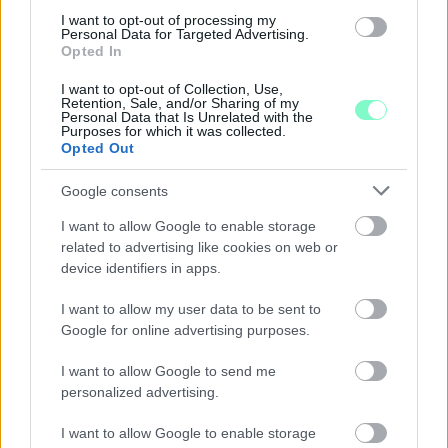
I want to opt-out of processing my
Personal Data for Targeted Advertising.
Opted In
I want to opt-out of Collection, Use,
A BAROKK ÖSSZES ÁRNYALATA ÉS MÉG EGY SOR
Retention, Sale, and/or Sharing of my
KIVÁLÓ PROGRAM VÁR MINDENKIT EZEN A HÉTVÉGÉN
Personal Data that Is Unrelated with the
Purposes for which it was collected.
GYŐRBEN
Opted Out
Középpontban a hagyományőrzés, de lesz Pogány Induló és
Google consents
Majka koncert, jóga szeánsz, “borhajózás” és egy csomó minden
más.
I want to allow Google to enable storage
related to advertising like cookies on web or
Szólj hozzá!
device identifiers in apps.
I want to allow my user data to be sent to
Google for online advertising purposes.
I want to allow Google to send me
personalized advertising.
I want to allow Google to enable storage