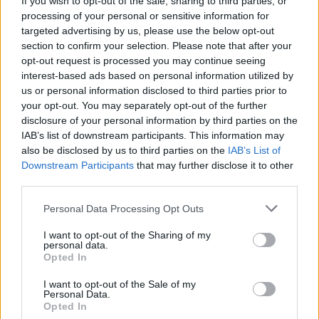
If you wish to opt-out of the sale, sharing to third parties, or
processing of your personal or sensitive information for
targeted advertising by us, please use the below opt-out
ÖRÖMHÍR: TÍZ ÉVE NEM VOLT ILYEN ALACSONY AZ
INFLÁCIÓ MAGYARORSZÁGON
section to confirm your selection. Please note that after your
opt-out request is processed you may continue seeing
Júliusban mindössze 1,2 százalékkal emelkedtek éves
interest-based ads based on personal information utilized by
összevetésben a fogyasztói árak, miközben az élelmiszerek ára
us or personal information disclosed to third parties prior to
már csökkent.
your opt-out. You may separately opt-out of the further
disclosure of your personal information by third parties on the
Szólj hozzá!
IAB’s list of downstream participants. This information may
also be disclosed by us to third parties on the
IAB’s List of
Downstream Participants
that may further disclose it to other
third parties.
Please note that this website/app uses one or more Google
Personal Data Processing Opt Outs
services and may gather and store information including but
not limited to your visit or usage behaviour. You may click to
I want to opt-out of the Sharing of my
personal data.
grant or deny consent to Google and its third-party tags to
Opted In
use your data for below specified purposes in below Google
consent section.
I want to opt-out of the Sale of my
Personal Data.
Opted In