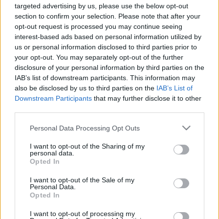
targeted advertising by us, please use the below opt-out
FORMA-1: KETTŐS RED BULL-GYŐZELEM,
section to confirm your selection. Please note that after your
FERRARI-NULLÁZÁS BAKUBAN
opt-out request is processed you may continue seeing
2022. június. 12. 14:44
interest-based ads based on personal information utilized by
Max Verstappen 25. F1-es sikerét zsebelte be.
us or personal information disclosed to third parties prior to
FORMA-1: VERSTAPPEN HÚZTA BE AZ UTÓBBI
your opt-out. You may separately opt-out of the further
ÉVEK LEGIZGALMASABB SPANYOL NAGYDÍJÁT
disclosure of your personal information by third parties on the
IAB’s list of downstream participants. This information may
2022. május. 22. 16:41
also be disclosed by us to third parties on the
IAB’s List of
A holland címvédő legnagyobb riválisa, Charles Leclerc nem
Downstream Participants
that may further disclose it to other
tudta befejezni a versenyt.
third parties.
FORMA-1: VERSTAPPEN NYERTE AZ EMILIA
ROMAGNA NAGYDÍJAT
Please note that this website/app uses one or more Google
Personal Data Processing Opt Outs
services and may gather and store information including but
2022. Április. 24. 17:14
not limited to your visit or usage behaviour. You may click to
I want to opt-out of the Sharing of my
A 24 éves pilótának ez pályafutása 22. és idénybeli második
personal data.
futamgyőzelme.
grant or deny consent to Google and its third-party tags to
Opted In
use your data for below specified purposes in below Google
MAX VERSTAPPEN 2028-IG HOSSZABBÍTOTT A
consent section.
RED BULL-LAL
I want to opt-out of the Sale of my
Personal Data.
2022. március. 03. 12:00
Opted In
A világbajnoki címvédőnek könnyű döntés volt, hogy öt évvel
toldotta meg a 2023-ban lejáró eredeti kontraktusát.
I want to opt-out of processing my