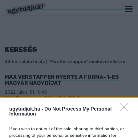
KERESÉS
34 hír találató a(z) "Max Verstappen" cimkével ellátva.
MAX VERSTAPPEN NYERTE A FORMA-1-ES
MAGYAR NAGYDÍJAT
2022. július. 31. 16:45
A két Mercedes gurult be a 2. és 3. helyre.
VERSTAPPEN-POLE AZ OSZTRÁK NAGYDÍJON,
ugytudjuk.hu -
Do Not Process My Personal
Ő KEZDHETI AZ ÉLRŐL A SZOMBATI
Information
SPRINTFUTAMOT
2022. július. 08. 18:40
If you wish to opt-out of the sale, sharing to third parties, or
A holland világbajnokot a két Ferrari követi.
processing of your personal or sensitive information for