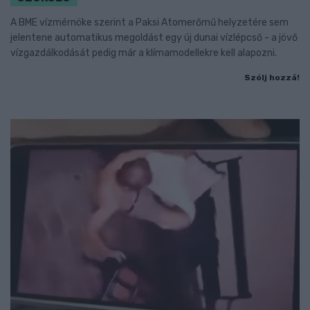
A BME vízmérnöke szerint a Paksi Atomerőmű helyzetére sem
jelentene automatikus megoldást egy új dunai vízlépcső - a jövő
vízgazdálkodását pedig már a klímamodellekre kell alapozni.
Szólj hozzá!