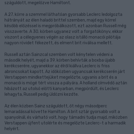
száguldott, megelőzve Hamiltont.
A 27. körre a szemmel láthatóan gyorsabb Leclerc ledolgozta
hátrányát az élen haladó brittel szemben, majd egy körrel
később előzéssel is megpróbálkozott, ezt azonban Russell még
visszaverte. A 30. körben ugyanez volt a forgatókönyv, ekkor
viszont a célegyenes végén az olasz istálló monacói pilótája
nagyon rövidet fékezett, és elment brit riválisa mellett.
Russell aztán Sainzcal szemben volt kénytelen védeni a
második helyét, majd a 39. körben behívták a boxba újabb
kerékcserére, ugyanekkor az élről kiállva Leclerc is friss
abroncsokat kapott. Az időközben ugyancsak kerékcserén járt
Verstappen mindkettejüket megelőzte, ugyanis a brit és a
monacói is mögé tért vissza a pályára. A holland címvédő aztán
hibázott az utolsó előtti kanyarban, megpördült, és Leclerc
lehagyta, Russell pedig üldözni kezdte.
Az élen közben Sainz száguldott, őt négy másodperc
lemaradással követte Hamilton. A brit sztár gyorsabb volt a
spanyolnál, és várható volt, hogy támadni tudja majd, miközben
Verstappen újfent utolérte és megelőzte Leclerc-t a harmadik
helyért.