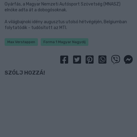
Gyárfás, a Magyar Nemzeti Autósport Szövetség (MNASZ)
elnöke adta át a dobogósoknak.
A világbajnoki idény augusztus utolsó hétvégéjén, Belgiumban
folytatódik - tudósított az MTI.
Max Verstappen
Forma 1 Magyar Nagydíj
SZÓLJ HOZZÁ!