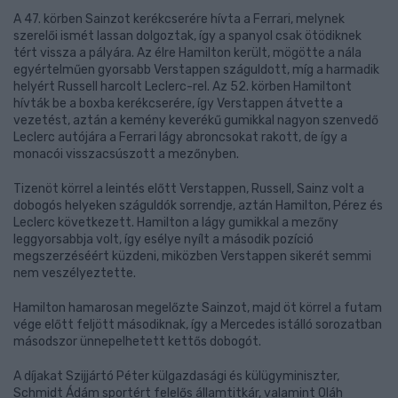
A 47. körben Sainzot kerékcserére hívta a Ferrari, melynek
szerelői ismét lassan dolgoztak, így a spanyol csak ötödiknek
tért vissza a pályára. Az élre Hamilton került, mögötte a nála
egyértelműen gyorsabb Verstappen száguldott, míg a harmadik
helyért Russell harcolt Leclerc-rel. Az 52. körben Hamiltont
hívták be a boxba kerékcserére, így Verstappen átvette a
vezetést, aztán a kemény keverékű gumikkal nagyon szenvedő
Leclerc autójára a Ferrari lágy abroncsokat rakott, de így a
monacói visszacsúszott a mezőnyben.
Tizenöt körrel a leintés előtt Verstappen, Russell, Sainz volt a
dobogós helyeken száguldók sorrendje, aztán Hamilton, Pérez és
Leclerc következett. Hamilton a lágy gumikkal a mezőny
leggyorsabbja volt, így esélye nyílt a második pozíció
megszerzéséért küzdeni, miközben Verstappen sikerét semmi
nem veszélyeztette.
Hamilton hamarosan megelőzte Sainzot, majd öt körrel a futam
vége előtt feljött másodiknak, így a Mercedes istálló sorozatban
másodszor ünnepelhetett kettős dobogót.
A díjakat Szijjártó Péter külgazdasági és külügyminiszter,
Schmidt Ádám sportért felelős államtitkár, valamint Oláh