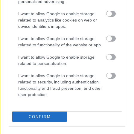
personalized advertising.
I want to allow Google to enable storage
related to analytics like cookies on web or
device identifiers in apps.
I want to allow Google to enable storage
related to functionality of the website or app.
I want to allow Google to enable storage
A BAROKK ÖSSZES ÁRNYALATA ÉS MÉG EGY SOR
related to personalization.
KIVÁLÓ PROGRAM VÁR MINDENKIT EZEN A HÉTVÉGÉN
GYŐRBEN
I want to allow Google to enable storage
related to security, including authentication
Középpontban a hagyományőrzés, de lesz Pogány Induló és
functionality and fraud prevention, and other
Majka koncert, jóga szeánsz, “borhajózás” és egy csomó minden
user protection.
más.
Szólj hozzá!
CONFIRM