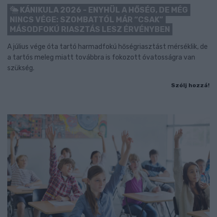
KÁNIKULA 2026 - ENYHÜL A HŐSÉG, DE MÉG
NINCS VÉGE: SZOMBATTÓL MÁR “CSAK”
MÁSODFOKÚ RIASZTÁS LESZ ÉRVÉNYBEN
A július vége óta tartó harmadfokú hőségriasztást mérséklik, de
a tartós meleg miatt továbbra is fokozott óvatosságra van
szükség.
Szólj hozzá!