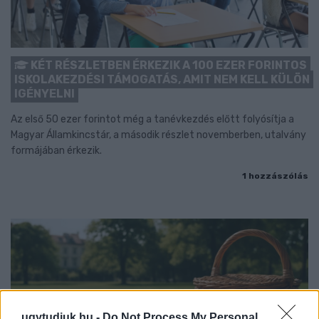
KÉT RÉSZLETBEN ÉRKEZIK A 100 EZER FORINTOS
ISKOLAKEZDÉSI TÁMOGATÁS, AMIT NEM KELL KÜLÖN
IGÉNYELNI
Az első 50 ezer forintot még a tanévkezdés előtt folyósítja a
Magyar Államkincstár, a második részlet novemberben, utalvány
formájában érkezik.
1 hozzászólás
ugytudjuk.hu -
Do Not Process My Personal