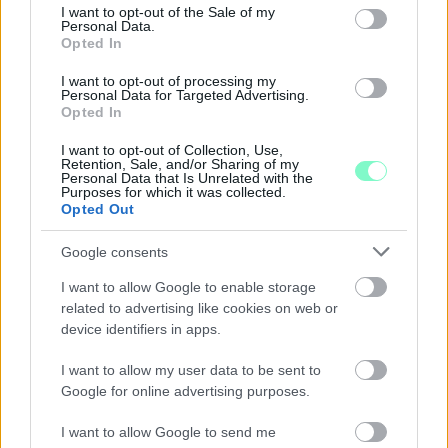
consent section.
I want to opt-out of the Sale of my
Personal Data.
Opted In
I want to opt-out of processing my
Personal Data for Targeted Advertising.
Opted In
I want to opt-out of Collection, Use,
ÖRÖMHÍR: TÍZ ÉVE NEM VOLT ILYEN ALACSONY AZ
Retention, Sale, and/or Sharing of my
INFLÁCIÓ MAGYARORSZÁGON
Personal Data that Is Unrelated with the
Purposes for which it was collected.
Opted Out
Júliusban mindössze 1,2 százalékkal emelkedtek éves
összevetésben a fogyasztói árak, miközben az élelmiszerek ára
Google consents
már csökkent.
I want to allow Google to enable storage
Szólj hozzá!
related to advertising like cookies on web or
device identifiers in apps.
I want to allow my user data to be sent to
Google for online advertising purposes.
I want to allow Google to send me