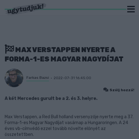
MAX VERSTAPPEN NYERTE A
FORMA-1-ES MAGYAR NAGYDÍJAT
Farkas Bazsi
2022-07-31 16:45:00
Szólj hozzá!
A két Mercedes gurult be a 2. és 3. helyre.
Max Verstappen, a Red Bull holland versenyzője nyerte meg a 37.
Forma-1-es Magyar Nagydíjat vasárnap a Hungaroringen. A 24
éves vb-címvédő ezzel tovább növelte előnyét az
összetettben.