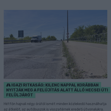
IGAZI RITKASÁG: KILENC NAPPAL KORÁBBAN
NYITJÁK MEG A FELÚJÍTÁS ALATT ÁLLÓ HECSEI ÚTI
FELÜLJÁRÓT
Hétfőn hajnali négy órától ismét minden közlekedő használhatja
az átkelőt, az autóbuszok is visszatérnek eredeti útvonalukra.