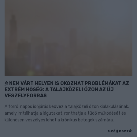
NEM VÁRT HELYEN IS OKOZHAT PROBLÉMÁKAT AZ
EXTRÉM HŐSÉG: A TALAJKÖZELI ÓZON AZ ÚJ
VESZÉLYFORRÁS
A forró, napos időjárás kedvez a talajközeli ózon kialakulásának,
amely irritálhatja a légutakat, ronthatja a tüdő működését és
különösen veszélyes lehet a krónikus betegek számára.
Szólj hozzá!