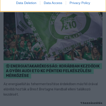
Data Deletion
Data Access
Privacy Policy
ENERGIATAKARÉKOSSÁG: KORÁBBAN KEZDŐDIK
A GYŐRI AUDI ETO KC PÉNTEKI FELKÉSZÜLÉSI
MÉRKŐZÉSE
Az energiaellátás tehermentesítése érdekében másfél órával
előrébb hozták a Brest Bretagne Handball elleni találkozó
kezdését.
1 hozzászólás