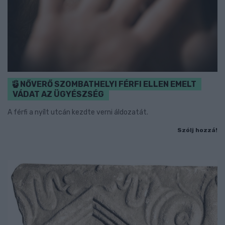
NŐVERŐ SZOMBATHELYI FÉRFI ELLEN EMELT
VÁDAT AZ ÜGYÉSZSÉG
A férfi a nyílt utcán kezdte verni áldozatát.
Szólj hozzá!