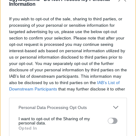
Information
If you wish to opt-out of the sale, sharing to third parties, or
processing of your personal or sensitive information for
targeted advertising by us, please use the below opt-out
section to confirm your selection. Please note that after your
opt-out request is processed you may continue seeing
PIKNIK ITALOK: ÍZEK ÉS ÉLMÉNYEK A SZABADBAN
interest-based ads based on personal information utilized by
us or personal information disclosed to third parties prior to
Ahogy tavaszodik és a nap egyre tovább marad velünk, sokaknak
your opt-out. You may separately opt-out of the further
támad kedve kirándulni a természetbe.
disclosure of your personal information by third parties on the
IAB’s list of downstream participants. This information may
Szólj hozzá!
also be disclosed by us to third parties on the
IAB’s List of
Downstream Participants
that may further disclose it to other
third parties.
Please note that this website/app uses one or more Google
Personal Data Processing Opt Outs
services and may gather and store information including but
not limited to your visit or usage behaviour. You may click to
I want to opt-out of the Sharing of my
personal data.
grant or deny consent to Google and its third-party tags to
Opted In
use your data for below specified purposes in below Google