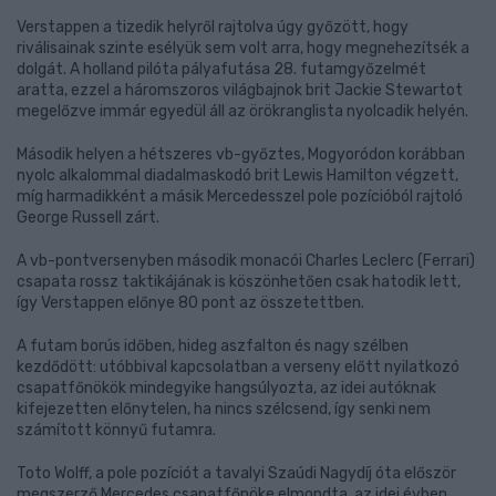
Verstappen a tizedik helyről rajtolva úgy győzött, hogy
riválisainak szinte esélyük sem volt arra, hogy megnehezítsék a
dolgát. A holland pilóta pályafutása 28. futamgyőzelmét
aratta, ezzel a háromszoros világbajnok brit Jackie Stewartot
megelőzve immár egyedül áll az örökranglista nyolcadik helyén.
Második helyen a hétszeres vb-győztes, Mogyoródon korábban
nyolc alkalommal diadalmaskodó brit Lewis Hamilton végzett,
míg harmadikként a másik Mercedesszel pole pozícióból rajtoló
George Russell zárt.
A vb-pontversenyben második monacói Charles Leclerc (Ferrari)
csapata rossz taktikájának is köszönhetően csak hatodik lett,
így Verstappen előnye 80 pont az összetettben.
A futam borús időben, hideg aszfalton és nagy szélben
kezdődött: utóbbival kapcsolatban a verseny előtt nyilatkozó
csapatfőnökök mindegyike hangsúlyozta, az idei autóknak
kifejezetten előnytelen, ha nincs szélcsend, így senki nem
számított könnyű futamra.
Toto Wolff, a pole pozíciót a tavalyi Szaúdi Nagydíj óta először
megszerző Mercedes csapatfőnöke elmondta, az idei évben