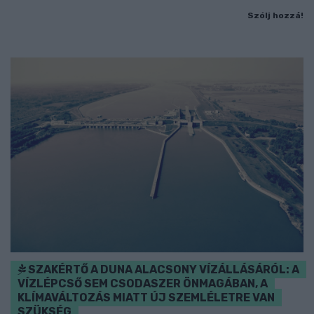
Szólj hozzá!
SZAKÉRTŐ A DUNA ALACSONY VÍZÁLLÁSÁRÓL: A
VÍZLÉPCSŐ SEM CSODASZER ÖNMAGÁBAN, A
KLÍMAVÁLTOZÁS MIATT ÚJ SZEMLÉLETRE VAN
SZÜKSÉG