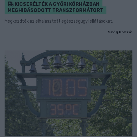
KICSERÉLTÉK A GYŐRI KÓRHÁZBAN
MEGHIBÁSODOTT TRANSZFORMÁTORT
Megkezdték az elhalasztott egészségügyi ellátásokat.
Szólj hozzá!