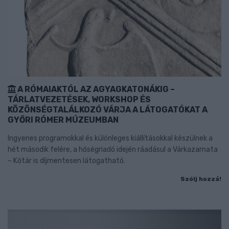
A RÓMAIAKTÓL AZ AGYAGKATONÁKIG –
TÁRLATVEZETÉSEK, WORKSHOP ÉS
KÖZÖNSÉGTALÁLKOZÓ VÁRJA A LÁTOGATÓKAT A
GYŐRI RÓMER MÚZEUMBAN
Ingyenes programokkal és különleges kiállításokkal készülnek a
hét második felére, a hőségriadó idején ráadásul a Várkazamata
– Kőtár is díjmentesen látogatható.
Szólj hozzá!