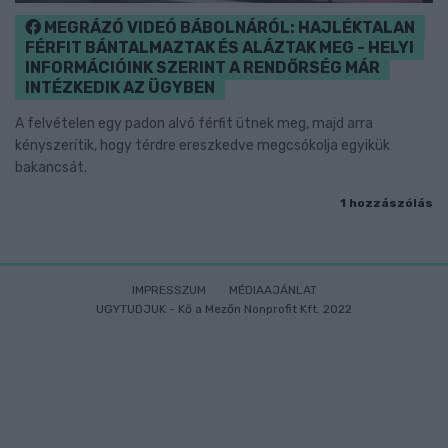
MEGRÁZÓ VIDEÓ BÁBOLNÁRÓL: HAJLÉKTALAN
FÉRFIT BÁNTALMAZTAK ÉS ALÁZTAK MEG - HELYI
INFORMÁCIÓINK SZERINT A RENDŐRSÉG MÁR
INTÉZKEDIK AZ ÜGYBEN
A felvételen egy padon alvó férfit ütnek meg, majd arra
kényszerítik, hogy térdre ereszkedve megcsókolja egyikük
bakancsát.
1 hozzászólás
IMPRESSZUM
MÉDIAAJÁNLAT
UGYTUDJUK - Kő a Mezőn Nonprofit Kft. 2022