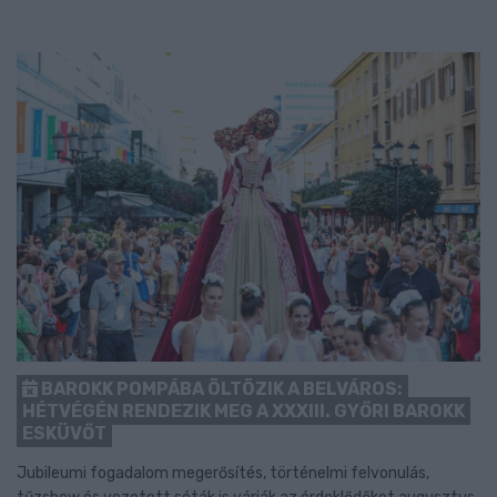
BAROKK POMPÁBA ÖLTÖZIK A BELVÁROS:
HÉTVÉGÉN RENDEZIK MEG A XXXIII. GYŐRI BAROKK
ESKÜVŐT
Jubileumi fogadalom megerősítés, történelmi felvonulás,