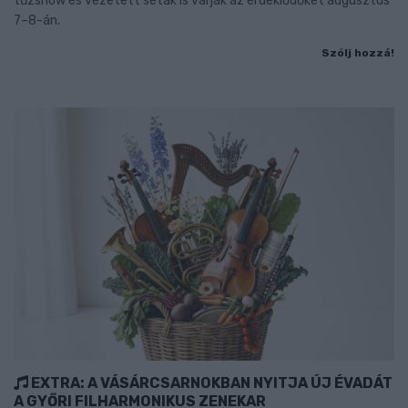
tűzshow és vezetett séták is várják az érdeklődőket augusztus
7–8-án.
Szólj hozzá!
EXTRA: A VÁSÁRCSARNOKBAN NYITJA ÚJ ÉVADÁT
A GYŐRI FILHARMONIKUS ZENEKAR