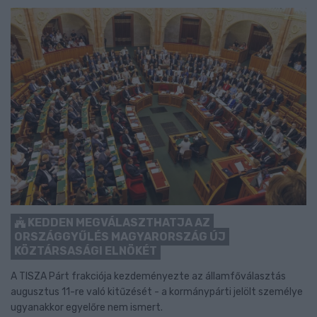
KEDDEN MEGVÁLASZTHATJA AZ
ORSZÁGGYŰLÉS MAGYARORSZÁG ÚJ
KÖZTÁRSASÁGI ELNÖKÉT
A TISZA Párt frakciója kezdeményezte az államfőválasztás
augusztus 11-re való kitűzését - a kormánypárti jelölt személye
ugyanakkor egyelőre nem ismert.