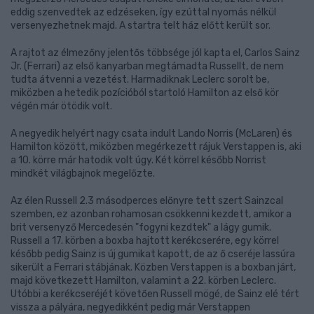
eddig szenvedtek az edzéseken, így ezúttal nyomás nélkül
versenyezhetnek majd. A startra telt ház előtt került sor.
A rajtot az élmezőny jelentős többsége jól kapta el, Carlos Sainz
Jr. (Ferrari) az első kanyarban megtámadta Russellt, de nem
tudta átvenni a vezetést. Harmadiknak Leclerc sorolt be,
miközben a hetedik pozícióból startoló Hamilton az első kör
végén már ötödik volt.
A negyedik helyért nagy csata indult Lando Norris (McLaren) és
Hamilton között, miközben megérkezett rájuk Verstappen is, aki
a 10. körre már hatodik volt úgy. Két körrel később Norrist
mindkét világbajnok megelőzte.
Az élen Russell 2.3 másodperces előnyre tett szert Sainzcal
szemben, ez azonban rohamosan csökkenni kezdett, amikor a
brit versenyző Mercedesén "fogyni kezdtek" a lágy gumik.
Russell a 17. körben a boxba hajtott kerékcserére, egy körrel
később pedig Sainz is új gumikat kapott, de az ő cseréje lassúra
sikerült a Ferrari stábjának. Közben Verstappen is a boxban járt,
majd következett Hamilton, valamint a 22. körben Leclerc.
Utóbbi a kerékcseréjét követően Russell mögé, de Sainz elé tért
vissza a pályára, negyedikként pedig már Verstappen