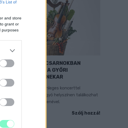
B’s List of
er and store
to grant or
ed purposes
EXTRA: A VÁSÁRCSARNOKBAN
YITJA ÚJ ÉVADÁT A GYŐRI
ILHARMONIKUS ZENEKAR
 „Zenélő piac” című különleges koncerttel
zeptember 7-én rendhagyó helyszínen találkozhat
 közönség a klasszikus zenével.
Szólj hozzá!