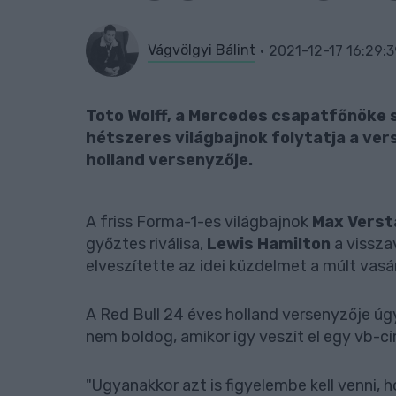
Vágvölgyi Bálint
2021-12-17 16:29:3
Toto Wolff, a Mercedes csapatfőnöke s
hétszeres világbajnok folytatja a ver
holland versenyzője.
A friss Forma-1-es világbajnok
Max Verst
győztes riválisa,
Lewis Hamilton
a vissza
elveszítette az idei küzdelmet a múlt vas
A Red Bull 24 éves holland versenyzője úg
nem boldog, amikor így veszít el egy vb-cí
"Ugyanakkor azt is figyelembe kell venni, 