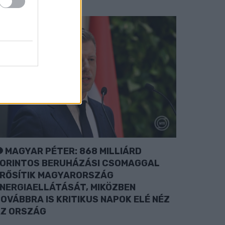
MAGYAR PÉTER: 868 MILLIÁRD
ORINTOS BERUHÁZÁSI CSOMAGGAL
RŐSÍTIK MAGYARORSZÁG
NERGIAELLÁTÁSÁT, MIKÖZBEN
OVÁBBRA IS KRITIKUS NAPOK ELÉ NÉZ
Z ORSZÁG