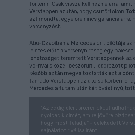
történni. Csak vissza kell néznie arra, amit
Verstappen azután, hogy csütörtökön
Tot
azt mondta, egyelőre nincs garancia arra, 
versenyzést.
Abu-Dzabiban a Mercedes brit pilótája szin
leintés előtt a versenybíróság egy baleset
lehetőséget teremtett Verstappennek az el
vb-rivális közé "beszorult", lekörözött pil
később aztán megváltoztatták ezt a dönté
támadó Verstappen az utolsó körben lehagy
Mercedes a futam után két óvást nyújtott
"Az eddig elért sikerei lökést adhatn
nyolcadik címét, amire jövőre biztosan
hogy most feladja" - vélekedett Ver
sajnálatot riválisa iránt.