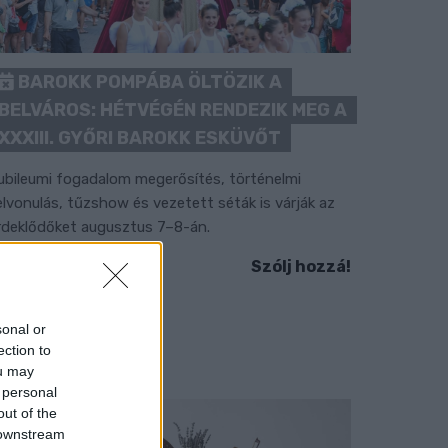
BAROKK POMPÁBA ÖLTÖZIK A
BELVÁROS: HÉTVÉGÉN RENDEZIK MEG A
XXXIII. GYŐRI BAROKK ESKÜVŐT
ubileumi fogadalom megerősítés, történelmi
elvonulás, tűzshow és vezetett séták is várják az
rdeklődőket augusztus 7–8-án.
Szólj hozzá!
sonal or
ection to
ou may
 personal
out of the
 downstream