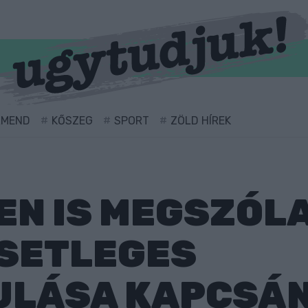
RMEND
KŐSZEG
SPORT
ZÖLD HÍREK
N IS MEGSZÓL
ESETLEGES
ULÁSA KAPCSÁ