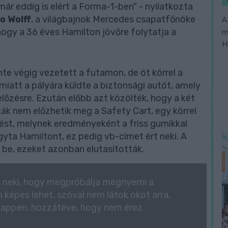
 már eddig is elért a Forma-1-ben" - nyilatkozta
o Wolff
, a világbajnok Mercedes csapatfőnöke
A
hogy a 36 éves Hamilton jövőre folytatja a
m
H
te végig vezetett a futamon, de öt körrel a
 miatt a pályára küldte a biztonsági autót, amely
őzésre. Ezután előbb azt közölték, hogy a két
óták nem előzhetik meg a Safety Cart, egy körrel
st, melynek eredményeként a friss gumikkal
ta Hamiltont, ez pedig vb-címet ért neki. A
 be, ezeket azonban elutasították.
ak neki, hogy megpróbálja megnyerni a
 képes lehet, szóval nem látok okot arra,
stappen, hozzátéve, hogy nem érez