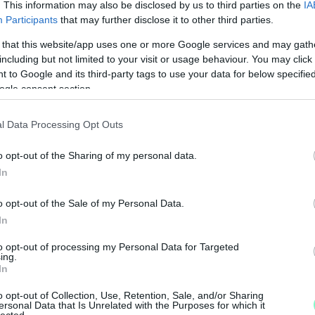
. This information may also be disclosed by us to third parties on the
IA
Participants
that may further disclose it to other third parties.
 that this website/app uses one or more Google services and may gath
including but not limited to your visit or usage behaviour. You may click 
 to Google and its third-party tags to use your data for below specifi
ogle consent section.
l Data Processing Opt Outs
o opt-out of the Sharing of my personal data.
N
In
F
o opt-out of the Sale of my Personal Data.
A
In
s
to opt-out of processing my Personal Data for Targeted
a
ing.
In
o opt-out of Collection, Use, Retention, Sale, and/or Sharing
ersonal Data that Is Unrelated with the Purposes for which it
lected.