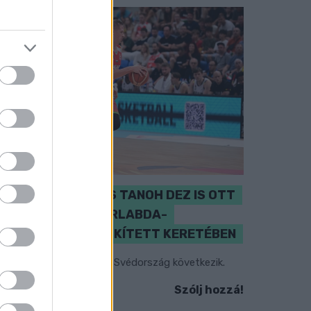
PERL, VÁRADI ÉS TANOH DEZ IS OTT
VAN A FÉRFI KOSÁRLABDA-
VÁLOGATOTT SZŰKÍTETT KERETÉBEN
sztország, Szlovénia és Svédország következik.
Szólj hozzá!