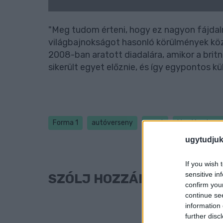
"Meg tudom érteni, hogy ez nagyon fájdalm
világbajnokságot hasonló körülmények köz
2008-ban aratott diadalára, amikor a britn
sikerült egyet előznie, és így egypontos kü
Forma 1
autóverseny
sport
Max Verstapp
ugytudjuk
If you wish 
sensitive in
SZÓLJ HOZZÁ!
confirm you
continue se
information 
further disc