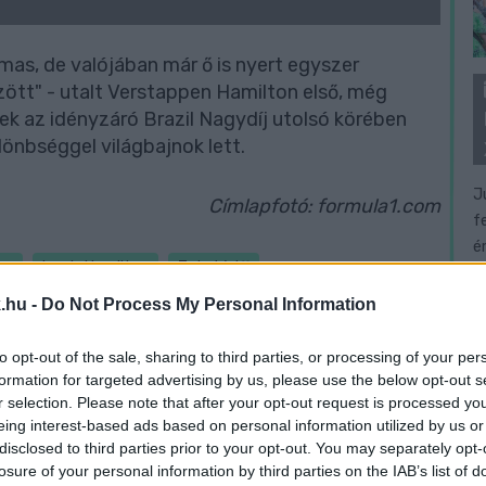
as, de valójában már ő is nyert egyszer
ött" - utalt Verstappen Hamilton első, még
ek az idényzáró Brazil Nagydíj utolsó körében
lönbséggel világbajnok lett.
J
Címlapfotó: formula1.com
f
é
en
Lewis Hamilton
Toto Wolff
.hu -
Do Not Process My Personal Information
to opt-out of the sale, sharing to third parties, or processing of your per
formation for targeted advertising by us, please use the below opt-out s
r selection. Please note that after your opt-out request is processed y
eing interest-based ads based on personal information utilized by us or
disclosed to third parties prior to your opt-out. You may separately opt-
losure of your personal information by third parties on the IAB’s list of