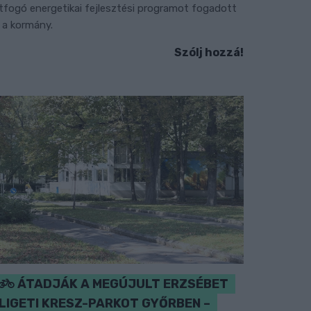
tfogó energetikai fejlesztési programot fogadott
l a kormány.
Szólj hozzá!
ÁTADJÁK A MEGÚJULT ERZSÉBET
LIGETI KRESZ-PARKOT GYŐRBEN –