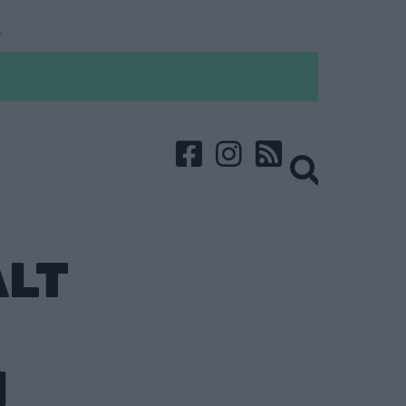
ALT
N