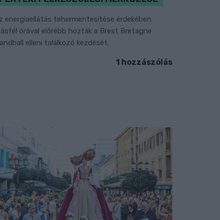
z energiaellátás tehermentesítése érdekében
ásfél órával előrébb hozták a Brest Bretagne
andball elleni találkozó kezdését.
1 hozzászólás