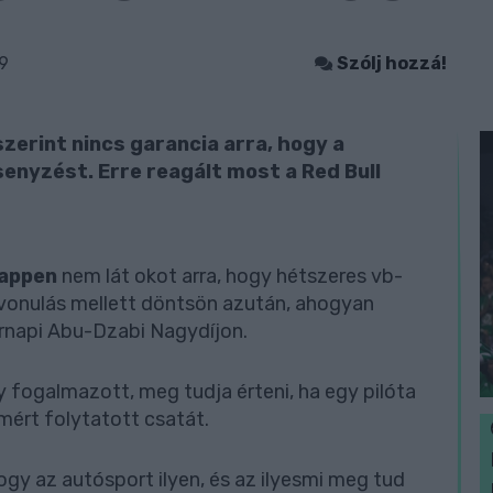
9
Szólj hozzá!
zerint nincs garancia arra, hogy a
senyzést. Erre reagált most a Red Bull
appen
nem lát okot arra, hogy hétszeres vb-
vonulás mellett döntsön azután, ahogyan
árnapi Abu-Dzabi Nagydíjon.
y fogalmazott, meg tudja érteni, ha egy pilóta
mért folytatott csatát.
hogy az autósport ilyen, és az ilyesmi meg tud