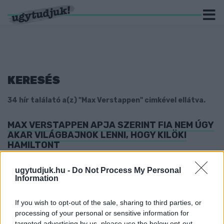
KERESÉS
34 hír találató a(z) "Max Verstappen" cimkével ellátva.
MAX VERSTAPPEN APJA SZERINT FIA NEM ÚGY
AKAR VILÁGBAJNOK LENNI, HOGY KILÖKI
HAMILTONT
2021. december. 08. 08:09
A világbajnoki címről döntő Abu-Dzabi Nagydíj vasárnap 14 órakor
ugytudjuk.hu -
Do Not Process My Personal
Information
rajtol.
DRÁMA: VERSTAPPEN AZ UTOLSÓ KANYARBAN
VÁGTA ODA A RED BULLT SZAÚD-ARÁBIÁBAN
If you wish to opt-out of the sale, sharing to third parties, or
processing of your personal or sensitive information for
2021. december. 04. 19:08
targeted advertising by us, please use the below opt-out