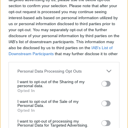
Óriási körön volt, de a hiba miatt Mercedes első sor lesz a holnapi
section to confirm your selection. Please note that after your
futam rajtjánál.
opt-out request is processed you may continue seeing
VERSTAPPEN NEM AKAR SZEREPELNI AZ IDEI
interest-based ads based on personal information utilized by
ÉVET BEMUTATÓ NETFLIXES F1-SOROZATBAN
us or personal information disclosed to third parties prior to
your opt-out. You may separately opt-out of the further
2021. október. 23. 07:19
Évek óta az egyik legizgalmasabb Forma-1-es szezon zajlik, az
disclosure of your personal information by third parties on the
egyik VB-esélyes viszont keresztbe tehet az éppen forgó,
IAB’s list of downstream participants. This information may
népszerű Drive to Survive-nak.
also be disclosed by us to third parties on the
IAB’s List of
Downstream Participants
that may further disclose it to other
ISMÉT VERSTAPPEN AZ ÉLEN AZ
ÖSSZETETTBEN
third parties.
2021. október. 10. 16:15
Please note that this website/app uses one or more Google
Personal Data Processing Opt Outs
Valtteri Bottas, a Mercedes finn versenyzője nyerte a vasárnapi
services and may gather and store information including but
Forma-1-es Török Nagydíjat, melyen címvédő és hétszeres
not limited to your visit or usage behaviour. You may click to
I want to opt-out of the Sharing of my
világbajnok csapattársa, Lewis Hamilton csak ötödik lett, így a
personal data.
grant or deny consent to Google and its third-party tags to
másodikként célba érő Max Verstappen átvette a vezetést az
Opted In
use your data for below specified purposes in below Google
összetettben.
consent section.
I want to opt-out of the Sale of my
MOTORT CSERÉLTEK VERSTAPPEN
Personal Data.
AUTÓJÁBAN, AZ UTOLSÓ HELYRŐL
Opted In
RAJTOLHAT CSAK SZOCSIBAN
I want to opt-out of processing my
2021. szeptember. 24. 19:14
Personal Data for Targeted Advertising.