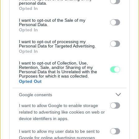
personal data.
grant or deny consent to Google and its third-party tags to
Opted In
use your data for below specified purposes in below Google
consent section.
I want to opt-out of the Sale of my
Personal Data.
Opted In
I want to opt-out of processing my
Personal Data for Targeted Advertising.
Opted In
I want to opt-out of Collection, Use,
Retention, Sale, and/or Sharing of my
Personal Data that Is Unrelated with the
Purposes for which it was collected.
Opted Out
Google consents
A BAROKK ÖSSZES ÁRNYALATA ÉS MÉG EGY SOR
I want to allow Google to enable storage
KIVÁLÓ PROGRAM VÁR MINDENKIT EZEN A HÉTVÉGÉN
GYŐRBEN
related to advertising like cookies on web or
device identifiers in apps.
Középpontban a hagyományőrzés, de lesz Pogány Induló és
Majka koncert, jóga szeánsz, “borhajózás” és egy csomó minden
I want to allow my user data to be sent to
más.
Google for online advertising purposes.