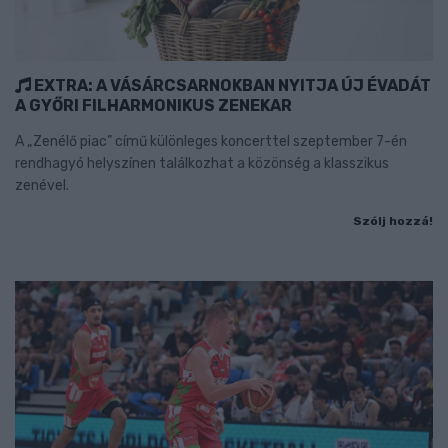
EXTRA: A VÁSÁRCSARNOKBAN NYITJA ÚJ ÉVADÁT
A GYŐRI FILHARMONIKUS ZENEKAR
A „Zenélő piac” című különleges koncerttel szeptember 7-én
rendhagyó helyszínen találkozhat a közönség a klasszikus
zenével.
Szólj hozzá!