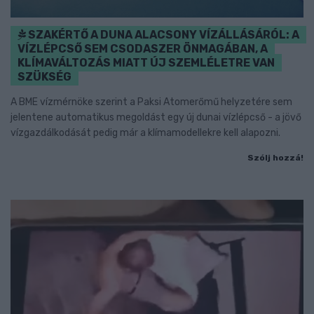
SZAKÉRTŐ A DUNA ALACSONY VÍZÁLLÁSÁRÓL: A
VÍZLÉPCSŐ SEM CSODASZER ÖNMAGÁBAN, A
KLÍMAVÁLTOZÁS MIATT ÚJ SZEMLÉLETRE VAN
SZÜKSÉG
A BME vízmérnöke szerint a Paksi Atomerőmű helyzetére sem
jelentene automatikus megoldást egy új dunai vízlépcső - a jövő
vízgazdálkodását pedig már a klímamodellekre kell alapozni.
Szólj hozzá!