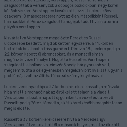
Az ötödik körben Leclerc, Verstappen, Russell sorrendben
száguldottak a versenyzők a dobogós pozíciókban, négy körrel
később viszont Verstappen kicsúszott, ezzel Leclerc előnye
csaknem 10 másodpercesre nőtt az élen. Másodikként Russell,
harmadikként Pérez száguldott, mögéjük tudott visszatérni a
pályára Verstappen.
Kisvártatva Verstappen megelőzte Pérezt és Russell
üldözésébe kezdett, majd ők ketten egyszerre, a 14. körben
hajtottak be a boxba friss gumikért. Pérez a 18., Leclerc pedig a
22. körben kapott új abroncsokat, és a monacói simán
megőrizte vezető helyét. Mögötte Russell és Verstappen
száguldott, a holland vb-címvédő pedig bár gyorsabb volt,
mégsem tudta a célegyenesben megelőzni brit riválisát, ugyanis
problémája volt az állítható hátsó szárny kinyitásával.
Leclerc versenyautója a 27. körben hirtelen lelassult, a műszaki
hiba miatt a monacóinak az élről kellett feladnia a viadalt.
Verstappen a boxba hajtott új gumikért, a vezetést átvevő
Russellt pedig Pérez támadta, s két körrel később magabiztosan
meg is előzte.
Russellt a 37. körben kerékcserére hívta a Mercedes, így
Verstappen átvette a brittől a második helyet, majd az élre állt,