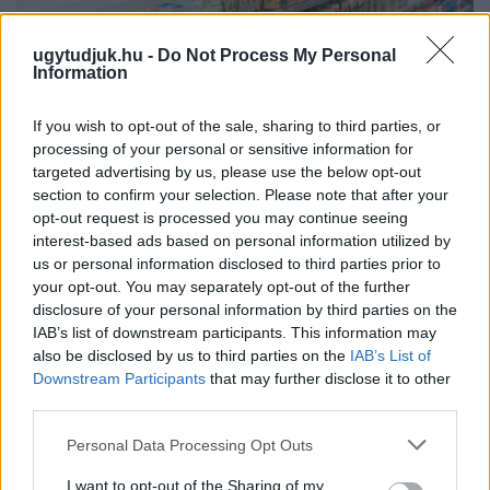
ugytudjuk.hu -
Do Not Process My Personal
Information
If you wish to opt-out of the sale, sharing to third parties, or
processing of your personal or sensitive information for
targeted advertising by us, please use the below opt-out
section to confirm your selection. Please note that after your
opt-out request is processed you may continue seeing
interest-based ads based on personal information utilized by
us or personal information disclosed to third parties prior to
your opt-out. You may separately opt-out of the further
ÖRÖMHÍR: TÍZ ÉVE NEM VOLT ILYEN ALACSONY AZ
disclosure of your personal information by third parties on the
INFLÁCIÓ MAGYARORSZÁGON
IAB’s list of downstream participants. This information may
also be disclosed by us to third parties on the
IAB’s List of
Júliusban mindössze 1,2 százalékkal emelkedtek éves
Downstream Participants
that may further disclose it to other
összevetésben a fogyasztói árak, miközben az élelmiszerek ára
third parties.
már csökkent.
Please note that this website/app uses one or more Google
Personal Data Processing Opt Outs
Szólj hozzá!
services and may gather and store information including but
not limited to your visit or usage behaviour. You may click to
I want to opt-out of the Sharing of my