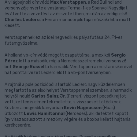
A világbajnoki címvédő
Max Verstappen
, a Red Bull holland
versenyzője nyerte a vasárnapi Forma-1-es Spanyol Nagydíjat,
és átvette a vezetést az összetettben, miután az eddigi első
Charles Leclerc
, a Ferrari monacói pilótája műszaki hiba miatt
kiesett.
Verstappennek ez az idei negyedik és pályafutása 24. F1-es
futamgyőzelme.
A holland vb-címvédő mögött csapattársa, a mexikói
Sergio
Pérez
lett a második, míg a Mercedesszel remekül versenyző
brit
George Russell
a harmadik. Verstappen a mostani sikerével
hat ponttal vezet Leclerc előtt a vb-pontversenyben.
A rajtnál a pole pozícióból startoló Leclerc nagy küzdelemben
megtartotta az első helyet Verstappennel szemben, a harmadik
helyről induló
Carlos Sainz Jr.
(Ferrari) viszont pocsék rajtot
vett, ketten is elmentek mellette, s visszaesett ötödiknek.
Közben a negyedik kanyarban
Kevin Magnussen
(Haas)
ütközött
Lewis Hamiltonnal
(Mercedes), aki defektet kapott,
így visszacsúszott a mezőny végére és a boxba kellett hajtania
kerékcserére.