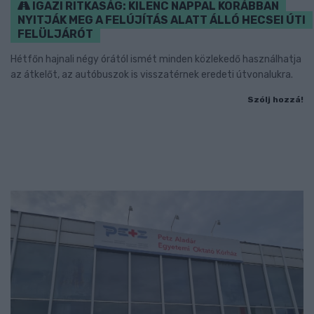
IGAZI RITKASÁG: KILENC NAPPAL KORÁBBAN
NYITJÁK MEG A FELÚJÍTÁS ALATT ÁLLÓ HECSEI ÚTI
FELÜLJÁRÓT
Hétfőn hajnali négy órától ismét minden közlekedő használhatja
az átkelőt, az autóbuszok is visszatérnek eredeti útvonalukra.
Szólj hozzá!