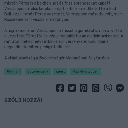
miután Pérez is a boxban járt és friss abroncsokat kapott.
Verstappen utolsó kerékcseréjét a 45. körre időzítette a Red
Bull, ezzel ismét Pérez vezetett, Verstappen második volt, mert
Russell elé tért vissza a mezőnybe.
A hajrá kezdetén Verstappen a frissebb gumikkal simán átvette
a vezetést Péreztől, és végül magabiztosan diadalmaskodott. A
rajt után nehéz helyzetbe kerülő versenyzők közül Sainz
negyedik, Hamilton pedig ötödik lett.
A világbajnokság a jövő hétvégén Monacóban folytatódik.
Forma 1
autóverseny
sport
Max Verstappen
SZÓLJ HOZZÁ!