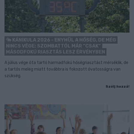
KÁNIKULA 2026 - ENYHÜL A HŐSÉG, DE MÉG
NINCS VÉGE: SZOMBATTÓL MÁR “CSAK”
MÁSODFOKÚ RIASZTÁS LESZ ÉRVÉNYBEN
A július vége óta tartó harmadfokú hőségriasztást mérséklik, de
a tartós meleg miatt továbbra is fokozott óvatosságra van
szükség.
Szólj hozzá!