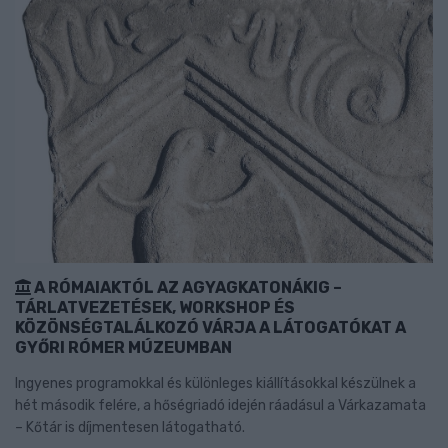
A RÓMAIAKTÓL AZ AGYAGKATONÁKIG –
TÁRLATVEZETÉSEK, WORKSHOP ÉS
KÖZÖNSÉGTALÁLKOZÓ VÁRJA A LÁTOGATÓKAT A
GYŐRI RÓMER MÚZEUMBAN
Ingyenes programokkal és különleges kiállításokkal készülnek a
hét második felére, a hőségriadó idején ráadásul a Várkazamata
– Kőtár is díjmentesen látogatható.