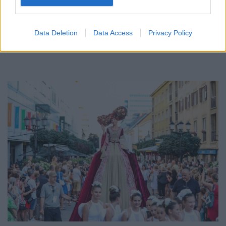
Az energiaellátás tehermentesítése érdekében másfél órával
előrébb hozták a Brest Bretagne Handball elleni találkozó
kezdését.
Data Deletion
Data Access
Privacy Policy
1 hozzászólás