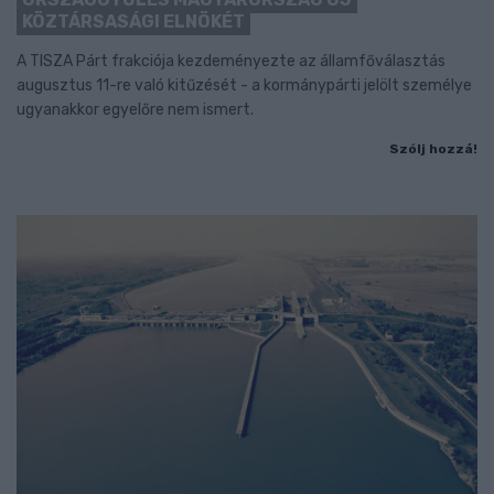
KÖZTÁRSASÁGI ELNÖKÉT
A TISZA Párt frakciója kezdeményezte az államfőválasztás
augusztus 11-re való kitűzését - a kormánypárti jelölt személye
ugyanakkor egyelőre nem ismert.
Szólj hozzá!