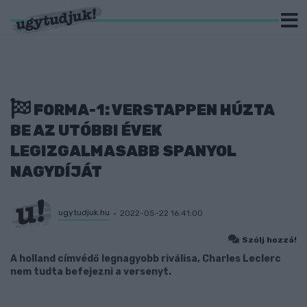
FORMA-1: VERSTAPPEN HÚZTA
BE AZ UTÓBBI ÉVEK
LEGIZGALMASABB SPANYOL
NAGYDÍJÁT
ugytudjuk.hu
2022-05-22 16:41:00
Szólj hozzá!
A holland címvédő legnagyobb riválisa, Charles Leclerc
nem tudta befejezni a versenyt.