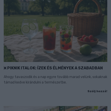
PIKNIK ITALOK: ÍZEK ÉS ÉLMÉNYEK A SZABADBAN
Ahogy tavaszodik és a nap egyre tovább marad velünk, sokaknak
támad kedve kirándulni a természetbe.
Szólj hozzá!