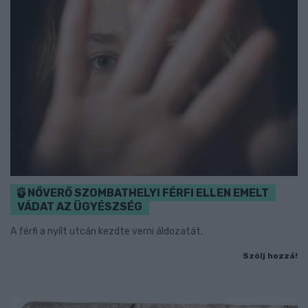
NŐVERŐ SZOMBATHELYI FÉRFI ELLEN EMELT
VÁDAT AZ ÜGYÉSZSÉG
A férfi a nyílt utcán kezdte verni áldozatát.
Szólj hozzá!