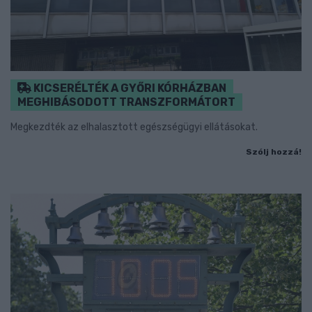
KICSERÉLTÉK A GYŐRI KÓRHÁZBAN
MEGHIBÁSODOTT TRANSZFORMÁTORT
Megkezdték az elhalasztott egészségügyi ellátásokat.
Szólj hozzá!