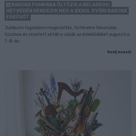
BAROKK POMPÁBA ÖLTÖZIK A BELVÁROS:
HÉTVÉGÉN RENDEZIK MEG A XXXIII. GYŐRI BAROKK
ESKÜVŐT
Jubileumi fogadalom megerősítés, történelmi felvonulás,
tűzshow és vezetett séták is várják az érdeklődőket augusztus
7–8-án.
Szólj hozzá!