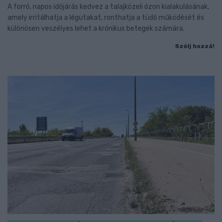
A forró, napos időjárás kedvez a talajközeli ózon kialakulásának,
amely irritálhatja a légutakat, ronthatja a tüdő működését és
különösen veszélyes lehet a krónikus betegek számára.
Szólj hozzá!