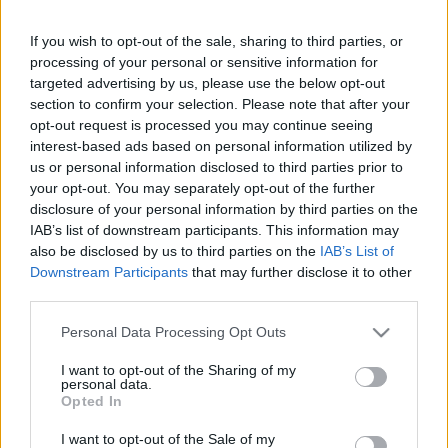
2026. július. 30. 11:25
Ez derül ki Vitézy Dávid miniszter Rápli Róbert képviselőnek írt
If you wish to opt-out of the sale, sharing to third parties, or
leveléből.
processing of your personal or sensitive information for
RÁPLI RÓBERT: AZ M86-OS ÉS AZ M87-ES
targeted advertising by us, please use the below opt-out
FEJLESZTÉSE NEM MARADHAT EL!
section to confirm your selection. Please note that after your
opt-out request is processed you may continue seeing
2026. július. 28. 17:27
Szombathely parlamenti képviselője levélben fordult Vitézy
interest-based ads based on personal information utilized by
Dávid miniszterhez.
us or personal information disclosed to third parties prior to
your opt-out. You may separately opt-out of the further
SZOMBATHELYEN FOLYTATÓDIK AZ M86, M87
disclosure of your personal information by third parties on the
TERVBEMUTATÓ ÁGH PÉTER ROADSHOW
IAB’s list of downstream participants. This information may
2026. február. 19. 11:42
also be disclosed by us to third parties on the
IAB’s List of
A közgyűlésen tárja a nagyérdemű elé a 7,5 milliárd forintba
Downstream Participants
that may further disclose it to other
kerülő terveket.
third parties.
MEGJELENT AZ M86-M87-ES UTAK
Please note that this website/app uses one or more Google
KIVITELEZÉSÉNEK KÖZBESZERZÉSE
Personal Data Processing Opt Outs
services and may gather and store information including but
2026. február. 02. 11:18
not limited to your visit or usage behaviour. You may click to
I want to opt-out of the Sharing of my
Az üzemeltetési, fenntartási és finanszírozási feladatok is a
personal data.
grant or deny consent to Google and its third-party tags to
pályázóé lesznek.
Opted In
use your data for below specified purposes in below Google
ELKÉSZÜLTEK AZ M86-OS, ÉS M87-ES UTAK
consent section.
I want to opt-out of the Sale of my