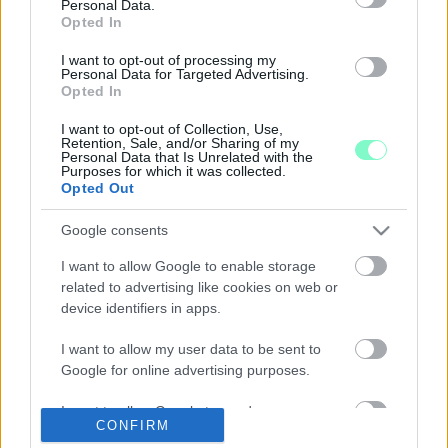
KIVITELI TERVEI
Personal Data.
Opted In
2026. január. 28. 17:50
A tervek bemutatása az érintett településeken tavaly már
I want to opt-out of processing my
elkezdődött.
Personal Data for Targeted Advertising.
Opted In
JANUÁRBAN JELENTETTE BE LÁZÁR JÁNOS,
HOGY MEGÉPÜL A KŐSZEG-SZOMBATHELY-
I want to opt-out of Collection, Use,
KÖRMEND 2X2 SÁVOS, GULYÁS GERGELY CSAK
Retention, Sale, and/or Sharing of my
MA BESZÉLT ARRÓL, HOGY DÖNTÖTT EZEKRŐL
Personal Data that Is Unrelated with the
Purposes for which it was collected.
A KORMÁNY
Opted Out
2025. december. 10. 14:05
A Kőszeg - Szombathely gyorsforgalmi története már 2017-től
Google consents
íródik.
I want to allow Google to enable storage
6 ÉVE JELENTETTÉK BE, HOGY 3 ÉVEN BELÜL
related to advertising like cookies on web or
MEGÉPÜL A SZOMBATHELY-KÖRMEND-
device identifiers in apps.
ZALAEGERSZEG KÖZÖTTI 2X2 SÁVOS
GYORSFORGALMI ÚT
I want to allow my user data to be sent to
2025. november. 27. 12:42
Google for online advertising purposes.
Lázár János azonban most úgy adta el, mintha már terítenék az
aszfaltot Zala és Vas között. A sajtó nagy része meg meg is
I want to allow Google to send me
kajálta.
CONFIRM
personalized advertising.