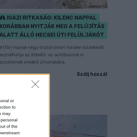
IGAZI RITKASÁG: KILENC NAPPAL
KORÁBBAN NYITJÁK MEG A FELÚJÍTÁS
ALATT ÁLLÓ HECSEI ÚTI FELÜLJÁRÓT
étfőn hajnali négy órától ismét minden közlekedő
asználhatja az átkelőt, az autóbuszok is
isszatérnek eredeti útvonalukra.
Szólj hozzá!
sonal or
ection to
ou may
 personal
out of the
 downstream