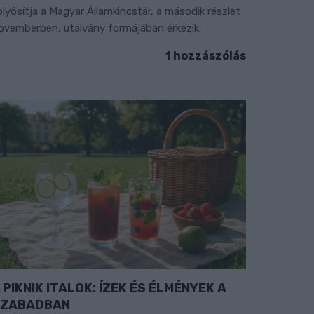
olyósítja a Magyar Államkincstár, a második részlet
ovemberben, utalvány formájában érkezik.
1 hozzászólás
PIKNIK ITALOK: ÍZEK ÉS ÉLMÉNYEK A
SZABADBAN