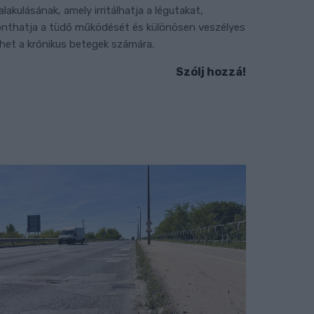
ialakulásának, amely irritálhatja a légutakat,
onthatja a tüdő működését és különösen veszélyes
ehet a krónikus betegek számára.
Szólj hozzá!