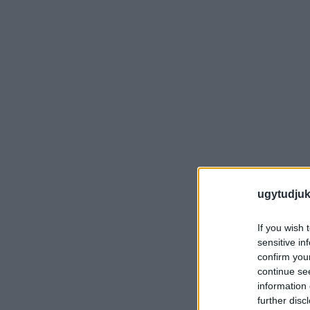
ugytudjuk
If you wish 
sensitive in
confirm you
continue se
information 
further disc