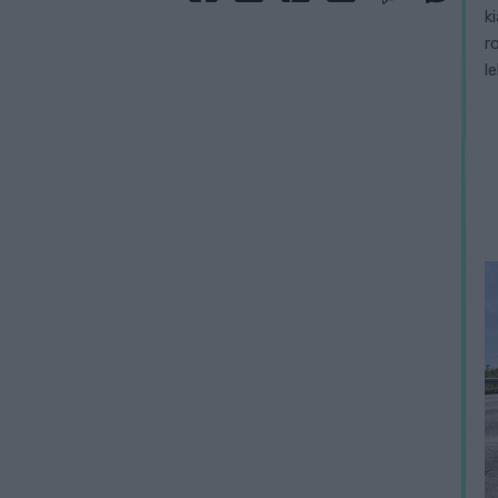
k
r
l