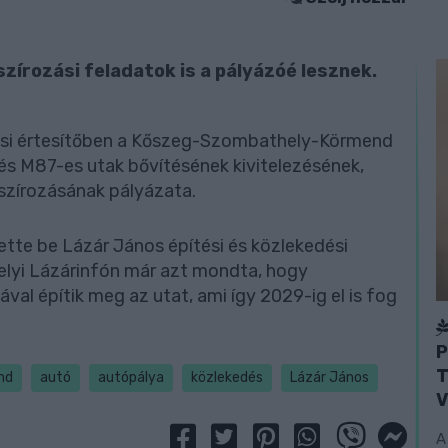
zírozási feladatok is a pályázóé lesznek.
ési értesítőben a Kőszeg-Szombathely-Körmend
és M87-es utak bővítésének kivitelezésének,
szírozásának pályázata.
ette be Lázár János építési és közlekedési
helyi Lázárinfón már azt mondta, hogy
l építik meg az utat, ami így 2029-ig el is fog
P
T
nd
autó
autópálya
közlekedés
Lázár János
V
A