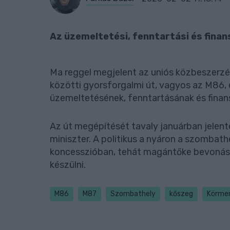
Az üzemeltetési, fenntartási és finans
Ma reggel megjelent az uniós közbeszerz
közötti gyorsforgalmi út, vagyos az M86, 
üzemeltetésének, fenntartásának és finan
Az út megépítését tavaly januárban jelent
miniszter. A politikus a nyáron a szombat
koncesszióban, tehát magántőke bevonásáva
készülni.
M86
M87
Szombathely
kőszeg
Körme