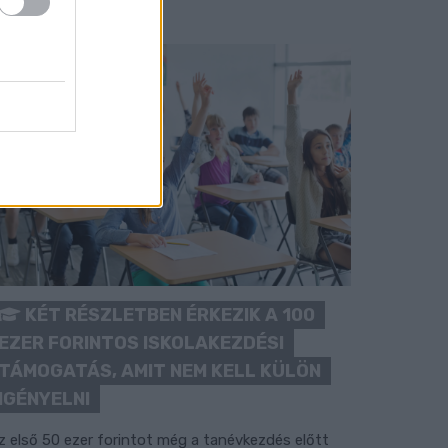
KÉT RÉSZLETBEN ÉRKEZIK A 100
EZER FORINTOS ISKOLAKEZDÉSI
TÁMOGATÁS, AMIT NEM KELL KÜLÖN
IGÉNYELNI
z első 50 ezer forintot még a tanévkezdés előtt