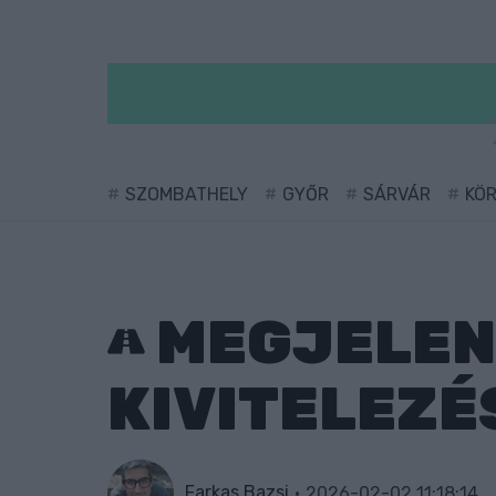
SZOMBATHELY
GYŐR
SÁRVÁR
KÖ
MEGJELENT
KIVITELEZ
Farkas Bazsi
2026-02-02 11:18:14