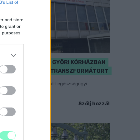
B’s List of
er and store
to grant or
ed purposes
KICSERÉLTÉK A GYŐRI KÓRHÁZBAN
MEGHIBÁSODOTT TRANSZFORMÁTORT
egkezdték az elhalasztott egészségügyi
llátásokat.
Szólj hozzá!