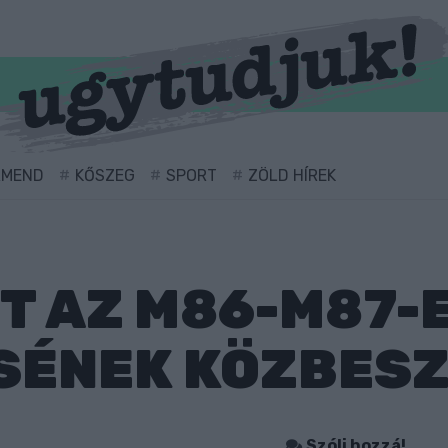
RMEND
KŐSZEG
SPORT
ZÖLD HÍREK
 AZ M86-M87-
ÉSÉNEK KÖZBES
Szólj hozzá!