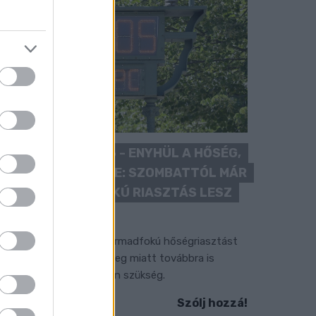
KÁNIKULA 2026 - ENYHÜL A HŐSÉG,
DE MÉG NINCS VÉGE: SZOMBATTÓL MÁR
“CSAK” MÁSODFOKÚ RIASZTÁS LESZ
ÉRVÉNYBEN
 július vége óta tartó harmadfokú hőségriasztást
érséklik, de a tartós meleg miatt továbbra is
okozott óvatosságra van szükség.
Szólj hozzá!