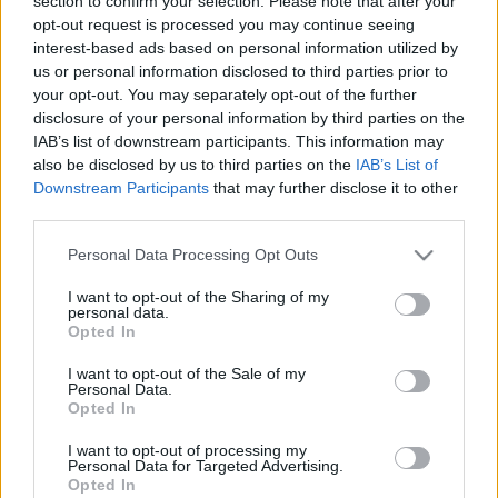
section to confirm your selection. Please note that after your
2019. augusztus. 26. 14:19
opt-out request is processed you may continue seeing
Berettyóújfaluba látogatnak Dróth Zoltánék.
interest-based ads based on personal information utilized by
DRÓTH ZOLTÁN SZERINT MINDEN FELTÉTEL
us or personal information disclosed to third parties prior to
ADOTT, HOGY BAJNOKI CÍMET SZEREZZEN A
your opt-out. You may separately opt-out of the further
HALADÁS FUTSAL CSAPATA
disclosure of your personal information by third parties on the
2019. augusztus. 13. 08:53
IAB’s list of downstream participants. This information may
A magyar futsalsport ikonja szerint minden mozaikkocka a
also be disclosed by us to third parties on the
IAB’s List of
helyére kerülhet, és a klub megszerezheti első bajnoki elsőségét.
Downstream Participants
that may further disclose it to other
third parties.
TE SEM GONDOLTAD VOLNA, MELYIK
SZOMBATHELYI SPORTCSAPAT KERÜL A
Please note that this website/app uses one or more Google
Personal Data Processing Opt Outs
LEGTÖBBE
services and may gather and store information including but
2019. augusztus. 05. 11:46
not limited to your visit or usage behaviour. You may click to
I want to opt-out of the Sharing of my
personal data.
Kiszámoltuk, hogy sportáganként mennyibe kerül egy néző
grant or deny consent to Google and its third-party tags to
Opted In
szórakoztatása a városnak.
use your data for below specified purposes in below Google
RÖGTÖN AZ ELSŐ FORDULÓBAN
consent section.
I want to opt-out of the Sale of my
VISSZAVÁGHAT A TAVALYI DÖNTŐBELI
Personal Data.
Opted In
VERESÉGÉRT A HALADÁS FUTSAL CSAPATA
2019. július. 30. 20:15
I want to opt-out of processing my
A Berettyóújfalu otthonában kezdenek a szombathelyiek.
Personal Data for Targeted Advertising.
Opted In