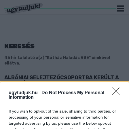
KERESÉS
45 hír találató a(z) "Kútház Haladás VSE" cimkével
ellátva.
ALBÁNIAI SELEJTEZŐCSOPORTBA KERÜLT A
HALADÁS
2021. július. 07. 19:00
ugytudjuk.hu -
Do Not Process My Personal
Information
Albán, luxemburgi és norvég ellenfelet kapott a teremlabdarúgó
(futsal) Bajnokok Ligája selejtezőjének szerdai sorsolásán.
HÉTFŐN ESTE A BAJNOKI DÖNTŐ
If you wish to opt-out of the sale, sharing to third parties, or
VISSZAVÁGÓJÁVAL KEZDIK A BAJNOKSÁGOT
processing of your personal or sensitive information for
A HALADÁS FUTSALOSAI
targeted advertising by us, please use the below opt-out