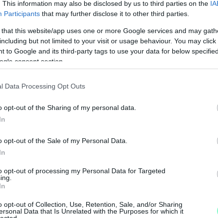
. This information may also be disclosed by us to third parties on the
IA
Participants
that may further disclose it to other third parties.
 that this website/app uses one or more Google services and may gath
including but not limited to your visit or usage behaviour. You may click 
 to Google and its third-party tags to use your data for below specifi
ogle consent section.
l Data Processing Opt Outs
N
F
o opt-out of the Sharing of my personal data.
In
A
s
o opt-out of the Sale of my Personal Data.
a
In
to opt-out of processing my Personal Data for Targeted
ing.
In
o opt-out of Collection, Use, Retention, Sale, and/or Sharing
ersonal Data that Is Unrelated with the Purposes for which it
lected.