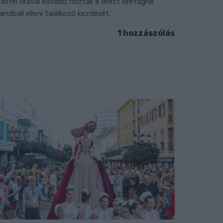
ásfél órával előrébb hozták a Brest Bretagne
andball elleni találkozó kezdését.
1 hozzászólás