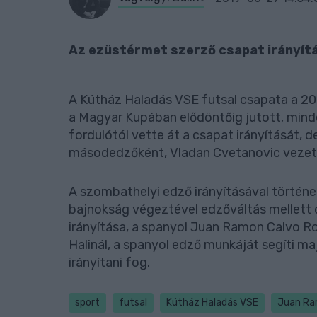
Az ezüstérmet szerző csapat irányítá
A Kútház Haladás VSE futsal csapata a 
a Magyar Kupában elődöntőig jutott, mindezt
fordulótól vette át a csapat irányítását, 
másodedzőként, Vladan Cvetanovic vezet
A szombathelyi edző irányításával történelm
bajnokság végeztével edzőváltás mellett 
irányítása, a spanyol Juan Ramon Calvo Ro
Halinál, a spanyol edző munkáját segíti 
irányítani fog.
sport
futsal
Kútház Haladás VSE
Juan Ra