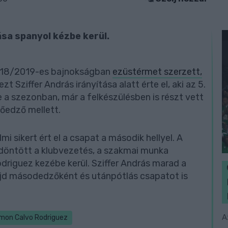
sa spanyol kézbe kerül.
2018/2019-es bajnokságban
ezüstérmet szerzett,
 Sziffer András irányítása alatt érte el, aki az 5.
de a szezonban, már a felkészülésben is részt vett
őedző mellett.
i sikert ért el a csapat a második hellyel. A
döntött a klubvezetés, a szakmai munka
driguez kezébe kerül. Sziffer András marad a
majd másodedzőként és utánpótlás csapatot is
A
mon Calvo Rodriguez