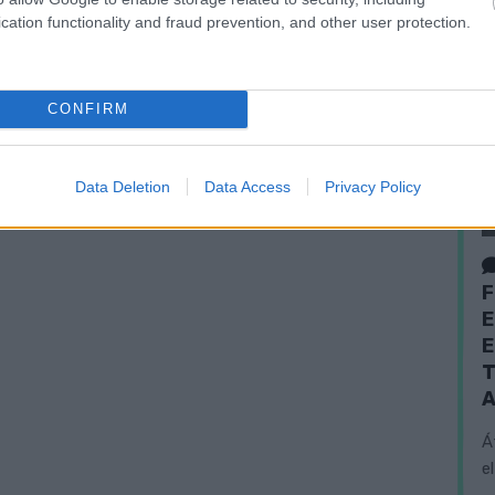
cation functionality and fraud prevention, and other user protection.
CONFIRM
Data Deletion
Data Access
Privacy Policy
F
E
E
T
A
Á
e