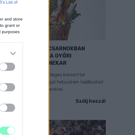
B’s List of
er and store
to grant or
ed purposes
EXTRA: A VÁSÁRCSARNOKBAN
YITJA ÚJ ÉVADÁT A GYŐRI
ILHARMONIKUS ZENEKAR
 „Zenélő piac” című különleges koncerttel
zeptember 7-én rendhagyó helyszínen találkozhat
 közönség a klasszikus zenével.
Szólj hozzá!