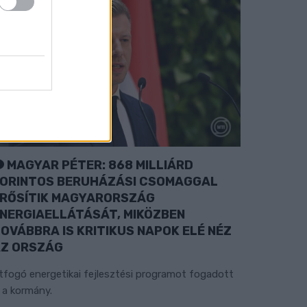
MAGYAR PÉTER: 868 MILLIÁRD
ORINTOS BERUHÁZÁSI CSOMAGGAL
RŐSÍTIK MAGYARORSZÁG
NERGIAELLÁTÁSÁT, MIKÖZBEN
OVÁBBRA IS KRITIKUS NAPOK ELÉ NÉZ
Z ORSZÁG
tfogó energetikai fejlesztési programot fogadott
l a kormány.