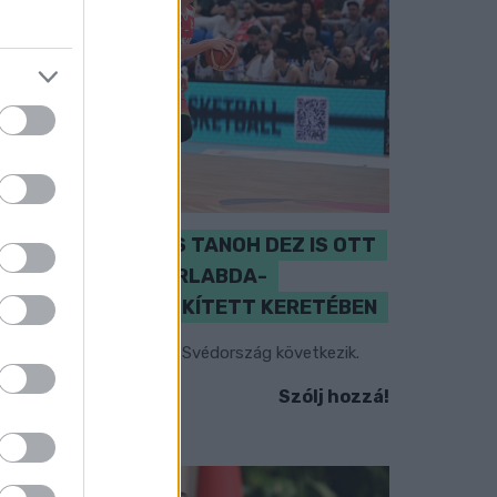
PERL, VÁRADI ÉS TANOH DEZ IS OTT
VAN A FÉRFI KOSÁRLABDA-
VÁLOGATOTT SZŰKÍTETT KERETÉBEN
sztország, Szlovénia és Svédország következik.
Szólj hozzá!