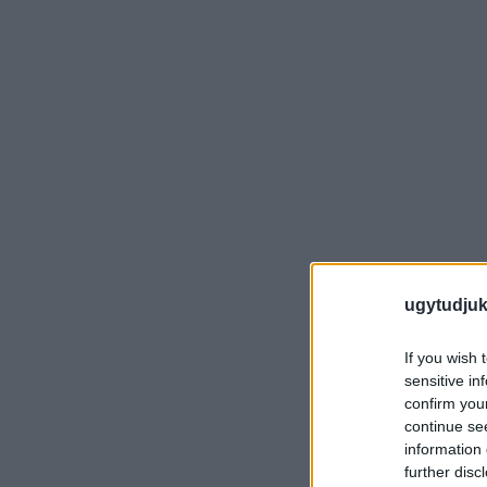
ugytudjuk
If you wish 
sensitive in
confirm you
continue se
information 
further disc