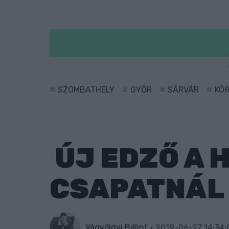
SZOMBATHELY
GYŐR
SÁRVÁR
KÖ
ÚJ EDZŐ A 
CSAPATNÁL
Vágvölgyi Bálint
2019-06-27 14:34: