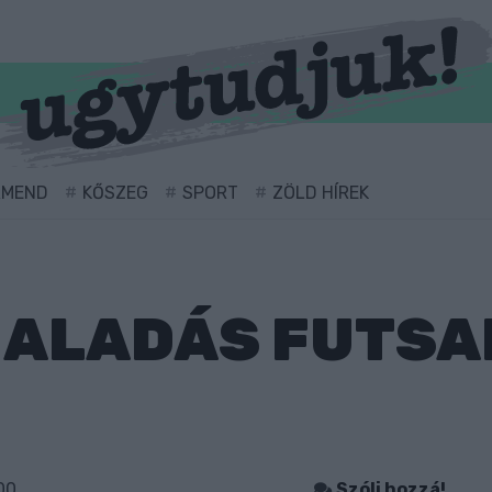
RMEND
KŐSZEG
SPORT
ZÖLD HÍREK
HALADÁS FUTSA
00
Szólj hozzá!