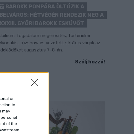
BAROKK POMPÁBA ÖLTÖZIK A
BELVÁROS: HÉTVÉGÉN RENDEZIK MEG A
XXXIII. GYŐRI BAROKK ESKÜVŐT
ubileumi fogadalom megerősítés, történelmi
elvonulás, tűzshow és vezetett séták is várják az
rdeklődőket augusztus 7–8-án.
Szólj hozzá!
sonal or
ection to
ou may
 personal
out of the
 downstream