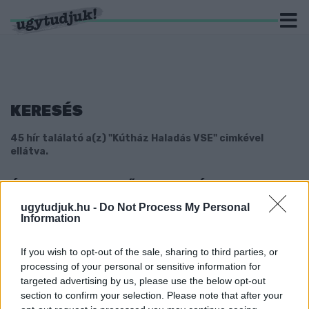
KERESÉS
45 hír találató a(z) "Kútház Haladás VSE" cimkével
ellátva.
ÚJABB FONTOS GYŐZELMET HÚZTAK BE A
HALADÁS FUTSALOSAI
ugytudjuk.hu -
Do Not Process My Personal
Information
2019. Április. 02. 09:07
Ezzel a győzelemmel nagyon kedvező pozícióból várják a
folytatást.
If you wish to opt-out of the sale, sharing to third parties, or
ÉLET-HALÁL MECCSET NYERT A HALADÁS
processing of your personal or sensitive information for
FUTSAL CSAPATA
targeted advertising by us, please use the below opt-out
section to confirm your selection. Please note that after your
2019. március. 29. 10:37