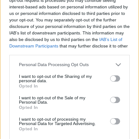
opt-out request is processed you may continue seeing
A nagy rivális Veszprémet verték és előzték meg.
interest-based ads based on personal information utilized by
OLIMPIAI BAJNOK SEGÍTI A HALADÁS
us or personal information disclosed to third parties prior to
FUTSALOSAINAK FELKÉSZÜLÉSÉT
your opt-out. You may separately opt-out of the further
disclosure of your personal information by third parties on the
2019. március. 26. 08:20
Kemény meccs vár a szombathelyiekre csütörtökön.
IAB’s list of downstream participants. This information may
also be disclosed by us to third parties on the
IAB’s List of
ESEMÉNYDÚS MECCSEN JÁTSZOTT
Downstream Participants
that may further disclose it to other
DÖNTETLENT A HALADÁS FUTSAL CSAPATA
third parties.
2019. március. 12. 08:15
Nyírgyulajba látogattak a zöld-fehérek.
Please note that this website/app uses one or more Google
Personal Data Processing Opt Outs
services and may gather and store information including but
VIDEÓ - MEGÜTÖTTÉK A HALADÁS
not limited to your visit or usage behaviour. You may click to
I want to opt-out of the Sharing of my
SZURKOLÓKAT A BIZTONSÁGIAK A FUTSAL
personal data.
grant or deny consent to Google and its third-party tags to
MAGYAR KUPÁN
Opted In
use your data for below specified purposes in below Google
2019. február. 23. 19:51
consent section.
I want to opt-out of the Sale of my
A Hali 4-2-vel esett ki sorozatból.
Personal Data.
Opted In
A CÍMVÉDÉS A CÉLJA A MAGYAR KUPÁBAN A
HALADÁS FUTSAL CSAPATÁNAK
I want to opt-out of processing my
Personal Data for Targeted Advertising.
2019. február. 22. 09:33
Opted In
A szombathelyiek két játékossal erősödtek, megérkezett a
külföldiek játékengedélye.