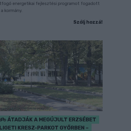
tfogó energetikai fejlesztési programot fogadott
l a kormány.
Szólj hozzá!
ÁTADJÁK A MEGÚJULT ERZSÉBET
LIGETI KRESZ-PARKOT GYŐRBEN –