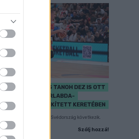
PERL, VÁRADI ÉS TANOH DEZ IS OTT
VAN A FÉRFI KOSÁRLABDA-
VÁLOGATOTT SZŰKÍTETT KERETÉBEN
sztország, Szlovénia és Svédország következik.
Szólj hozzá!