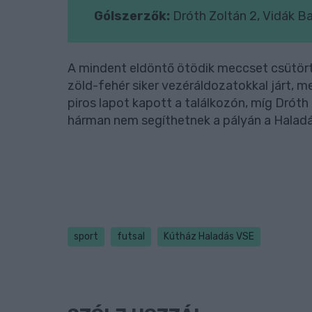
Gólszerzők:
Dróth Zoltán 2, Vidák B
A mindent eldöntő ötödik meccset csütört
zöld-fehér siker vezéráldozatokkal járt, m
piros lapot kapott a találkozón, míg Dróth
hárman nem segíthetnek a pályán a Halad
sport
futsal
Kútház Haladás VSE