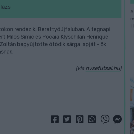
alázs
A
m
H
ökön rendezik, Berettyóújfaluban. A tegnapi
ert Milos Simic és Pocaia Klyschilan Henrique
 Zoltán begyűjtötte ötödik sárga lapját - ők
ásnak.
(via
hvsefutsal.hu
)