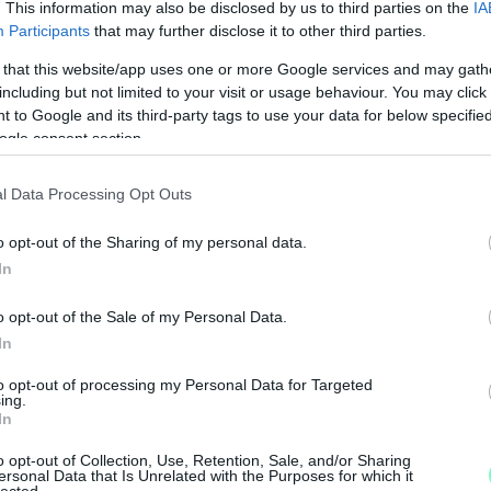
. This information may also be disclosed by us to third parties on the
IA
Participants
that may further disclose it to other third parties.
 that this website/app uses one or more Google services and may gath
including but not limited to your visit or usage behaviour. You may click 
 to Google and its third-party tags to use your data for below specifi
ogle consent section.
l Data Processing Opt Outs
o opt-out of the Sharing of my personal data.
N
In
F
o opt-out of the Sale of my Personal Data.
A
In
s
to opt-out of processing my Personal Data for Targeted
a
ing.
In
o opt-out of Collection, Use, Retention, Sale, and/or Sharing
ersonal Data that Is Unrelated with the Purposes for which it
lected.