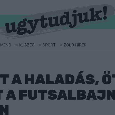
RMEND
KŐSZEG
SPORT
ZÖLD HÍREK
T A HALADÁS, Ö
T A FUTSALBAJ
N