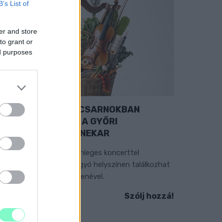
B’s List of
er and store
to grant or
ed purposes
EXTRA: A VÁSÁRCSARNOKBAN
YITJA ÚJ ÉVADÁT A GYŐRI
ILHARMONIKUS ZENEKAR
 „Zenélő piac” című különleges koncerttel
zeptember 7-én rendhagyó helyszínen találkozhat
 közönség a klasszikus zenével.
Szólj hozzá!