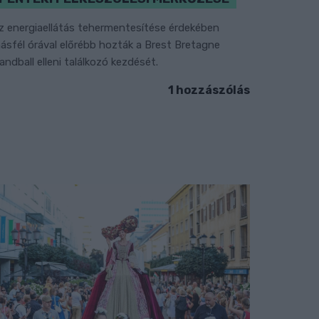
z energiaellátás tehermentesítése érdekében
ásfél órával előrébb hozták a Brest Bretagne
andball elleni találkozó kezdését.
1 hozzászólás