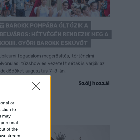
BAROKK POMPÁBA ÖLTÖZIK A
BELVÁROS: HÉTVÉGÉN RENDEZIK MEG A
XXXIII. GYŐRI BAROKK ESKÜVŐT
ubileumi fogadalom megerősítés, történelmi
elvonulás, tűzshow és vezetett séták is várják az
rdeklődőket augusztus 7–8-án.
Szólj hozzá!
sonal or
ection to
ou may
 personal
out of the
 downstream