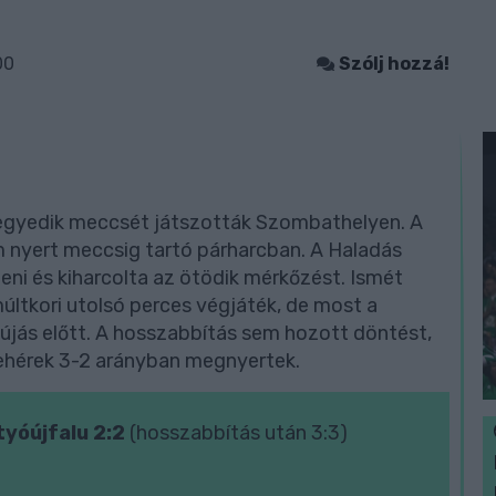
00
Szólj hozzá!
negyedik meccsét játszották Szombathelyen. A
m nyert meccsig tartó párharcban. A Haladás
ni és kiharcolta az ötödik mérkőzést. Ismét
últkori utolsó perces végjáték, de most a
újás előtt. A hosszabbítás sem hozott döntést,
-fehérek 3-2 arányban megnyertek.
yóújfalu 2:2
(hosszabbítás után 3:3)