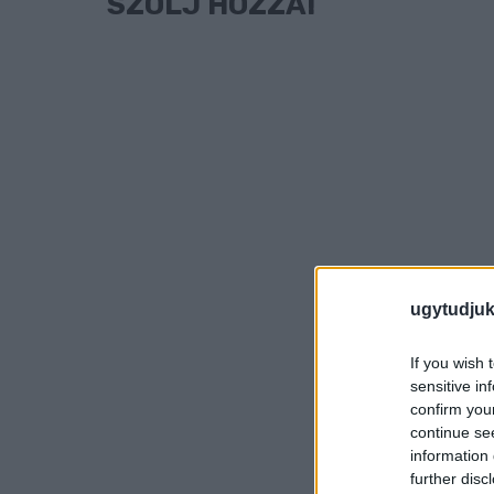
SZÓLJ HOZZÁ!
ugytudjuk
If you wish 
sensitive in
confirm you
continue se
information 
further disc