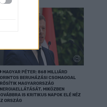
MAGYAR PÉTER: 868 MILLIÁRD
ORINTOS BERUHÁZÁSI CSOMAGGAL
RŐSÍTIK MAGYARORSZÁG
NERGIAELLÁTÁSÁT, MIKÖZBEN
OVÁBBRA IS KRITIKUS NAPOK ELÉ NÉZ
Z ORSZÁG