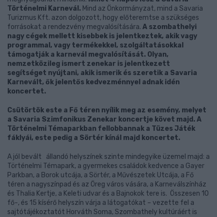
Történelmi Karnevál.
Mind az Önkormányzat, mind a Savaria
Turizmus Kft. azon dolgozott, hogy előteremtse a szükséges
forrásokat a rendezvény megvalósítására.
A szombathelyi
nagy cégek mellett kisebbek is jelentkeztek, akik vagy
programmal, vagy termékekkel, szolgáltatásokkal
támogatják a karnevál megvalósítását. Olyan,
nemzetközileg ismert zenekar is jelentkezett
segítséget nyújtani, akik ismerik és szeretik a Savaria
Karnevált, ők jelentős kedvezménnyel adnak idén
koncertet.
Csütörtök este a Fő téren nyílik meg az esemény, melyet
a Savaria Szimfonikus Zenekar koncertje követ majd. A
Történelmi Témaparkban fellobbannak a Tüzes Játék
fáklyái, este pedig a Sörtér kínál majd koncertet.
A jól bevált állandó helyszínek szinte mindegyike üzemel majd: a
Történelmi Témapark, a gyermekes családok kedvence a Gayer
Parkban, a Borok utcája, a Sörtér, a Művészetek Utcája, a Fő
téren a nagyszínpad és az Öreg város vására, a Karneválszínház
és Thalia Kertje, a Keleti udvar és a Bajnokok tere is. Összesen 10
fő-, és 15 kísérő helyszín várja a látogatókat – vezette fel a
sajtótájékoztatót Horváth Soma, Szombathely kultúráért is