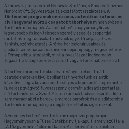
A karneváli programokról Grünwald Stefánia, a Savaria Turizmus
Nonprofit Kft. ügyvezetője tájékoztatott részletesen.
A
történelmi programok centruma, autentikus katonai, és
civil hagyományőrző csapatok táborhelye
minden évben a
Történelmi Témapark. Az „arénában” a hagyományőrzés
legnevesebb és leghitelesebb személyiségei és csoportjai
mutatják meg tudásokat, melynek egyik fő célja a játszva
tanítás, szórakoztatás. A római kor legionáriusainak és
gladiátorainak harcait és mindennapjait éppúgy megismerhetik
a Témaparkba látogatók, mint a lovasíjászat legfinomabb
fogásait, a középkori vitézi virtust vagy a török háborúk korát.
A történelmi bemutatókon és látványos, rekonstruált
csatajeleneteken kívül bepillantást nyerhetünk az antik
kézművesség, a kovácsmesterség és a bronzöntés rejtelmeibe
is, de lesz gyógyító füvesasszony, germán áldozati szertartás,
élő történelemóra Szent Márton korának hadviseléséről is. Idén
sem maradnak el a harcok, a morcos barbárok és a gladiátorok: a
Történelmi Témapark újra megtelik élettel és izgalmakkal.
A Ferences kert már csütörtökön megkezdi programjait.
Hagyományosan a Tüzes Játékkal nyitja kapuit, amely ezúttal a
„A tűz gyermekei” alcímet kapta. Az idei nyitóattrakcióban