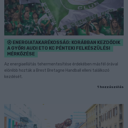
ENERGIATAKARÉKOSSÁG: KORÁBBAN KEZDŐDIK
A GYŐRI AUDI ETO KC PÉNTEKI FELKÉSZÜLÉSI
MÉRKŐZÉSE
Az energiaellátás tehermentesítése érdekében másfél órával
előrébb hozták a Brest Bretagne Handball elleni találkozó
kezdését.
1 hozzászólás