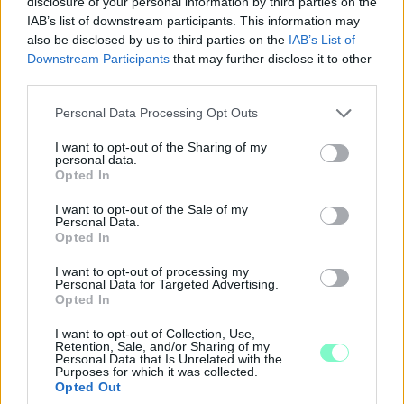
disclosure of your personal information by third parties on the
A Bajnokok terén minden sportrajongó találkozhat akár
IAB’s list of downstream participants. This information may
személyesen is kedvencével, fotózkodhat, beszélgethet
also be disclosed by us to third parties on the
IAB’s List of
a szombathelyi bajnokcsapatok képviselőivel.
Downstream Participants
that may further disclose it to other
Jól debütált tavaly a karneváli forgatagban az Utcazenei
színpad, ahová jelentkezés alapján lehet bekerülni. A
third parties.
színpadon elsősorban helyi fiatal tehetségek
Please note that this website/app uses one or more Google
mutatkoznak be, akik reményeink szerint jövőre már
Personal Data Processing Opt Outs
nagyobb színpadokon kapnak lehetőséget munkásságuk
services and may gather and store information including but
népszerűsítésére.
not limited to your visit or usage behaviour. You may click to
I want to opt-out of the Sharing of my
personal data.
Tárt kapukkal várja a hadtörténet iránt érdeklődőket a
grant or deny consent to Google and its third-party tags to
Opted In
Katonatörténeti kiállítás is az Aréna utcában. Az udvarban
use your data for below specified purposes in below Google
a fegyveres testületek bemutatói, önkéntes szervezetei
consent section.
I want to opt-out of the Sale of my
is bemutatkoznak.
Personal Data.
A Vas Megyei Levéltár Szombathely gazdag múltjából
Opted In
válogat idén is.
Szombathelyi Vásárcsarnok- A piac idén is csatlakozik a
I want to opt-out of processing my
karneválhoz. Ha vásár, hát legyen vásár! Helyi termelők,
Personal Data for Targeted Advertising.
kofák idézik meg az egykori vásárok hangulatát zenével,
Opted In
kóstolóval, gyerekprogramokkal.
I want to opt-out of Collection, Use,
Retention, Sale, and/or Sharing of my
Bővebb információ és részletes program a Savaria Történelmi
Personal Data that Is Unrelated with the
Purposes for which it was collected.
Karnevál megújult honlapján a
www.karnevalsavaria.hu
oldalon.
Opted Out