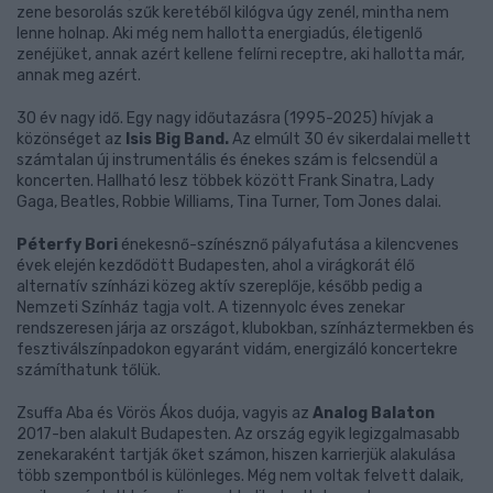
zene besorolás szűk keretéből kilógva úgy zenél, mintha nem
lenne holnap. Aki még nem hallotta energiadús, életigenlő
zenéjüket, annak azért kellene felírni receptre, aki hallotta már,
annak meg azért.
30 év nagy idő. Egy nagy időutazásra (1995-2025) hívjak a
közönséget az
Isis Big Band.
Az elmúlt 30 év sikerdalai mellett
számtalan új instrumentális és énekes szám is felcsendül a
koncerten. Hallható lesz többek között Frank Sinatra, Lady
Gaga, Beatles, Robbie Williams, Tina Turner, Tom Jones dalai.
Péterfy Bori
énekesnő-színésznő pályafutása a kilencvenes
évek elején kezdődött Budapesten, ahol a virágkorát élő
alternatív színházi közeg aktív szereplője, később pedig a
Nemzeti Színház tagja volt. A tizennyolc éves zenekar
rendszeresen járja az országot, klubokban, színháztermekben és
fesztiválszínpadokon egyaránt vidám, energizáló koncertekre
számíthatunk tőlük.
Zsuffa Aba és Vörös Ákos duója, vagyis az
Analog Balaton
2017-ben alakult Budapesten. Az ország egyik legizgalmasabb
zenekaraként tartják őket számon, hiszen karrierjük alakulása
több szempontból is különleges. Még nem voltak felvett dalaik,