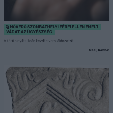
NŐVERŐ SZOMBATHELYI FÉRFI ELLEN EMELT
VÁDAT AZ ÜGYÉSZSÉG
A férfi a nyílt utcán kezdte verni áldozatát.
Szólj hozzá!