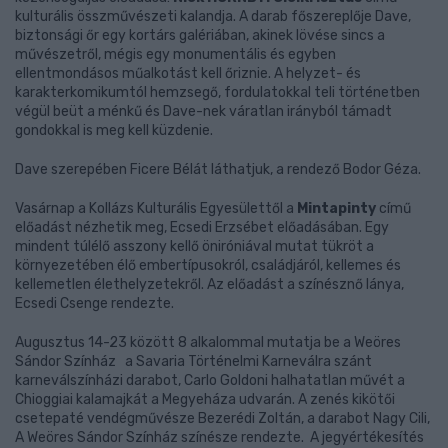
kulturális összművészeti kalandja. A darab főszereplője Dave,
biztonsági őr egy kortárs galériában, akinek lövése sincs a
művészetről, mégis egy monumentális és egyben
ellentmondásos műalkotást kell őriznie. A helyzet- és
karakterkomikumtól hemzsegő, fordulatokkal teli történetben
végül beüt a ménkű és Dave-nek váratlan irányból támadt
gondokkal is meg kell küzdenie.
Dave szerepében Ficere Bélát láthatjuk, a rendező Bodor Géza.
Vasárnap a Kollázs Kulturális Egyesülettől a
Mintapinty
című
előadást nézhetik meg, Ecsedi Erzsébet előadásában. Egy
mindent túlélő asszony kellő öniróniával mutat tükröt a
környezetében élő embertípusokról, családjáról, kellemes és
kellemetlen élethelyzetekről. Az előadást a színésznő lánya,
Ecsedi Csenge rendezte.
Augusztus 14-23 között 8 alkalommal mutatja be a Weöres
Sándor Színház a Savaria Történelmi Karneválra szánt
karneválszínházi darabot, Carlo Goldoni halhatatlan művét a
Chioggiai kalamajkát a Megyeháza udvarán. A zenés kikötői
csetepaté vendégművésze Bezerédi Zoltán, a darabot Nagy Cili,
A Weöres Sándor Színház színésze rendezte. A jegyértékesítés