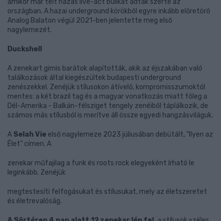
amikor már telt házas live-act bulikat adtak szerte az
országban. A hazai underground körökből egyre inkább előretörő
Analog Balaton végül 2021-ben jelentette meg első
nagylemezét.
Duckshell
A zenekart gimis barátok alapították, akik az éjszakában való
találkozások által kiegészültek budapesti underground
zenészekkel. Zenéjük stílusokon átívelő, kompromisszumoktól
mentes: a két brazil tag és a magyar vonatkozás miatt főleg a
Dél-Amerika - Balkán-félsziget tengely zenéiből táplálkozik, de
számos más stílusból is merítve áll össze egyedi hangzásviláguk.
A
Selah Vie
első nagylemeze 2023 júliusában debütált, "Ilyen az
Élet" címen. A
zenekar műfajilag a funk és roots rock elegyeként írható le
leginkább. Zenéjük
megtestesíti felfogásukat és stílusukat, mely az életszeretet
és életrevalóság.
A Sörtéren 4 nap alatt 12 zenekar lép fel,
a stílusok széles