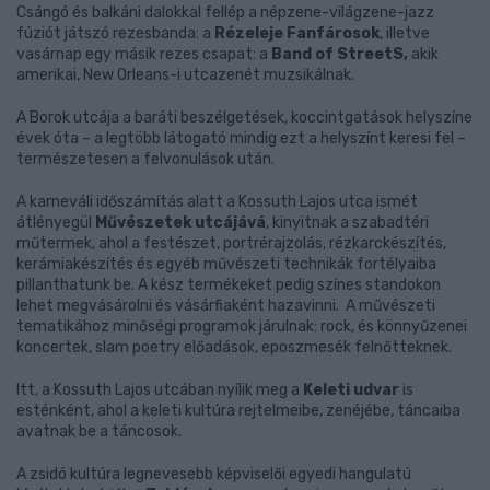
Csángó és balkáni dalokkal fellép a népzene-világzene-jazz
fúziót játszó rezesbanda: a
Rézeleje Fanfárosok
, illetve
vasárnap egy másik rezes csapat: a
Band of StreetS,
akik
amerikai, New Orleans-i utcazenét muzsikálnak.
A Borok utcája a baráti beszélgetések, koccintgatások helyszíne
évek óta – a legtöbb látogató mindig ezt a helyszínt keresi fel –
természetesen a felvonulások után.
A karneváli időszámítás alatt a Kossuth Lajos utca ismét
átlényegül
Művészetek utcájává
, kinyitnak a szabadtéri
műtermek, ahol a festészet, portrérajzolás, rézkarckészítés,
kerámiakészítés és egyéb művészeti technikák fortélyaiba
pillanthatunk be. A kész termékeket pedig színes standokon
lehet megvásárolni és vásárfiaként hazavinni. A művészeti
tematikához minőségi programok járulnak: rock, és könnyűzenei
koncertek, slam poetry előadások, eposzmesék felnőtteknek.
Itt, a Kossuth Lajos utcában nyílik meg a
Keleti udvar
is
esténként, ahol a keleti kultúra rejtelmeibe, zenéjébe, táncaiba
avatnak be a táncosok.
A zsidó kultúra legnevesebb képviselői egyedi hangulatú