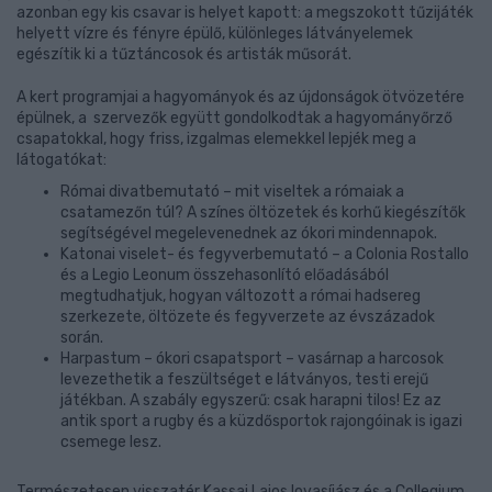
azonban egy kis csavar is helyet kapott: a megszokott tűzijáték
helyett vízre és fényre épülő, különleges látványelemek
egészítik ki a tűztáncosok és artisták műsorát.
A kert programjai a hagyományok és az újdonságok ötvözetére
épülnek, a szervezők együtt gondolkodtak a hagyományőrző
csapatokkal, hogy friss, izgalmas elemekkel lepjék meg a
látogatókat:
Római divatbemutató – mit viseltek a rómaiak a
csatamezőn túl? A színes öltözetek és korhű kiegészítők
segítségével megelevenednek az ókori mindennapok.
Katonai viselet- és fegyverbemutató – a Colonia Rostallo
és a Legio Leonum összehasonlító előadásából
megtudhatjuk, hogyan változott a római hadsereg
szerkezete, öltözete és fegyverzete az évszázadok
során.
Harpastum – ókori csapatsport – vasárnap a harcosok
levezethetik a feszültséget e látványos, testi erejű
játékban. A szabály egyszerű: csak harapni tilos! Ez az
antik sport a rugby és a küzdősportok rajongóinak is igazi
csemege lesz.
Természetesen visszatér Kassai Lajos lovasíjász és a Collegium