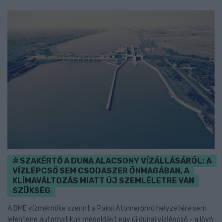
SZAKÉRTŐ A DUNA ALACSONY VÍZÁLLÁSÁRÓL: A
VÍZLÉPCSŐ SEM CSODASZER ÖNMAGÁBAN, A
KLÍMAVÁLTOZÁS MIATT ÚJ SZEMLÉLETRE VAN
SZÜKSÉG
A BME vízmérnöke szerint a Paksi Atomerőmű helyzetére sem
jelentene automatikus megoldást egy új dunai vízlépcső - a jövő