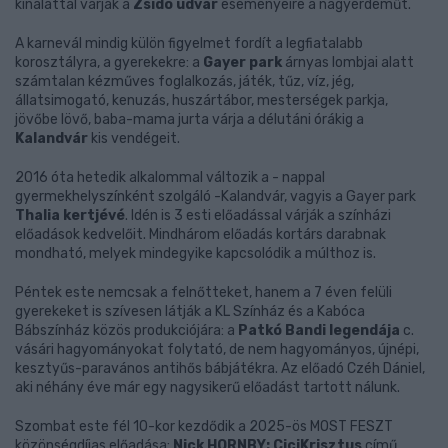
kínálattal várják a
Zsidó udvar
eseményeire a nagyérdeműt.
A karnevál mindig külön figyelmet fordít a legfiatalabb
korosztályra, a gyerekekre: a
Gayer park
árnyas lombjai alatt
számtalan kézműves foglalkozás, játék, tűz, víz, jég,
állatsimogató, kenuzás, huszártábor, mesterségek parkja,
jövőbe lövő, baba-mama jurta várja a délutáni órákig a
Kalandvár
kis vendégeit.
2016 óta hetedik alkalommal változik a - nappal
gyermekhelyszínként szolgáló -Kalandvár, vagyis a Gayer park
Thalia kertjévé
. Idén is 3 esti előadással várják a színházi
előadások kedvelőit. Mindhárom előadás kortárs darabnak
mondható, melyek mindegyike kapcsolódik a múlthoz is.
Péntek este nemcsak a felnőtteket, hanem a 7 éven felüli
gyerekeket is szívesen látják a KL Színház és a Kabóca
Bábszínház közös produkciójára: a
Patkó Bandi legendája
c.
vásári hagyományokat folytató, de nem hagyományos, újnépi,
kesztyűs-paravános antihős bábjátékra. Az előadó Czéh Dániel,
aki néhány éve már egy nagysikerű előadást tartott nálunk.
Szombat este fél 10-kor kezdődik a 2025-ös MOST FESZT
közönségdíjas előadása:
Nick HORNBY: CiciKrisztus
című