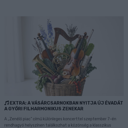
EXTRA: A VÁSÁRCSARNOKBAN NYITJA ÚJ ÉVADÁT
A GYŐRI FILHARMONIKUS ZENEKAR
A „Zenélő piac” című különleges koncerttel szeptember 7-én
rendhagyó helyszínen találkozhat a közönség a klasszikus