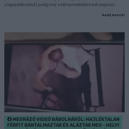
vízgazdálkodását pedig már a klímamodellekre kell alapozni.
Szólj hozzá!
MEGRÁZÓ VIDEÓ BÁBOLNÁRÓL: HAJLÉKTALAN
FÉRFIT BÁNTALMAZTAK ÉS ALÁZTAK MEG - HELYI