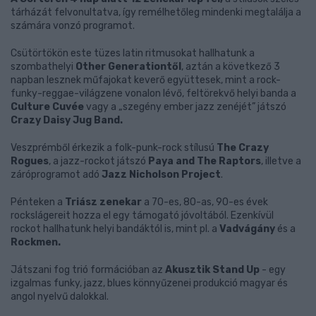
tárházát felvonultatva, így remélhetőleg mindenki megtalálja a
számára vonzó programot.
Csütörtökön este tüzes latin ritmusokat hallhatunk a
szombathelyi
Other Generationtől
, aztán a következő 3
napban lesznek műfajokat keverő együttesek, mint a rock-
funky-reggae-világzene vonalon lévő, feltörekvő helyi banda a
Culture Cuvée
vagy a „szegény ember jazz zenéjét” játszó
Crazy Daisy Jug Band.
Veszprémből érkezik a folk-punk-rock stílusú
The Crazy
Rogues
, a jazz-rockot játszó
Paya and The Raptors
, illetve a
záróprogramot adó
Jazz Nicholson Project
.
Pénteken a
Triász zenekar
a 70-es, 80-as, 90-es évek
rockslágereit hozza el egy támogató jóvoltából. Ezenkívül
rockot hallhatunk helyi bandáktól is, mint pl. a
Vadvágány
és a
Rockmen.
Játszani fog trió formációban az
Akusztik Stand Up
- egy
izgalmas funky, jazz, blues könnyűzenei produkció magyar és
angol nyelvű dalokkal.