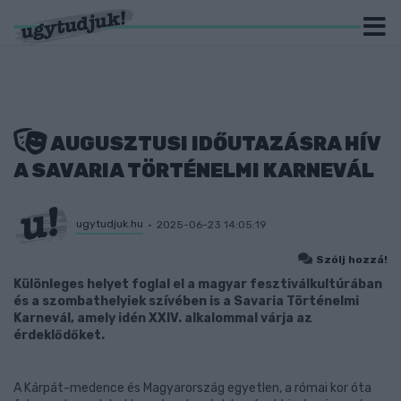
AUGUSZTUSI IDŐUTAZÁSRA HÍV
A SAVARIA TÖRTÉNELMI KARNEVÁL
ugytudjuk.hu
2025-06-23 14:05:19
Szólj hozzá!
Különleges helyet foglal el a magyar fesztiválkultúrában
és a szombathelyiek szívében is a Savaria Történelmi
Karnevál, amely idén XXIV. alkalommal várja az
érdeklődőket.
A Kárpát-medence és Magyarország egyetlen, a római kor óta