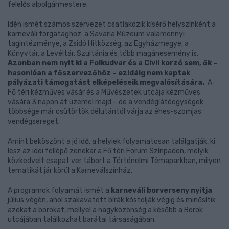
felelős alpolgármestere.
Idén ismét számos szervezet csatlakozik kísérő helyszínként a
karneváli forgataghoz: a Savaria Múzeum valamennyi
tagintézménye, a Zsidó Hitközség, az Egyházmegye, a
Könyvtár, a Levéltár, Szultánia és több magánesemény is.
Azonban nem nyit ki a Folkudvar és a Civil korzó sem, ők –
hasonlóan a főszervezőhöz – ezidáig nem kaptak
pályázati támogatást elképeléseik megvalósítására.
A
Fő téri kézműves vásár és a Művészetek utcája kézműves
vására 3 napon át üzemel majd – de a vendéglátóegységek
többsége már csütörtök délutántól várja az éhes-szomjas
vendégsereget.
Amint beköszönt a jó idő, a helyiek folyamatosan találgatják, ki
lesz az idei fellépő zenekar a Fő téri Forum Színpadon, melyik
közkedvelt csapat ver tábort a Történelmi Témaparkban, milyen
tematikát jár körül a Karneválszínház.
A programok folyamát ismét a
karneváli borverseny nyitja
július végén, ahol szakavatott bírák kóstolják végig és minősítik
azokat a borokat, mellyel a nagyközönség a később a Borok
utcájában találkozhat barátai társaságában.