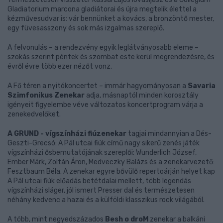
Gladiatorium marcona gladiátorai és újra megtelik élettel a
kézművesudvar is: vár bennünket a kovács, a bronzöntő mester,
egy füvesasszony és sok más izgalmas szereplő.
A felvonulás – a rendezvény egyik leglátványosabb eleme –
szokás szerint péntek és szombat este kerül megrendezésre, és
évről évre több ezer nézőt vonz.
A Fő téren a nyitókoncertet – immár hagyományosan a
Savaria
Szimfonikus Zenekar
adja, másnaptól minden korosztály
igényeit figyelembe véve változatos koncertprogram várja a
zenekedvelőket.
A GRUND - vígszínházi fiúzenekar
tagjai mindannyian a Dés-
Geszti-Grecsó: A Pál utcai fiúk című nagy sikerű zenés játék
vígszínházi ősbemutatójának szereplői: Wunderlich József,
Ember Márk, Zoltán Áron, Medveczky Balázs és a zenekarvezető:
Fesztbaum Béla. A zenekar egyre bővülő repertoárján helyet kap
A Pál utcai fiúk előadás betétdalai mellett, több legendás
vígszínházi sláger, jól ismert Presser dal és természetesen
néhány kedvenc a hazai és a külföldi klasszikus rock világából.
A több, mint negyedszázados
Besh o droM
zenekar a balkáni