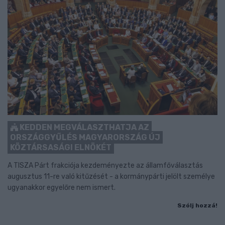
KEDDEN MEGVÁLASZTHATJA AZ
ORSZÁGGYŰLÉS MAGYARORSZÁG ÚJ
KÖZTÁRSASÁGI ELNÖKÉT
A TISZA Párt frakciója kezdeményezte az államfőválasztás
augusztus 11-re való kitűzését - a kormánypárti jelölt személye
ugyanakkor egyelőre nem ismert.
Szólj hozzá!