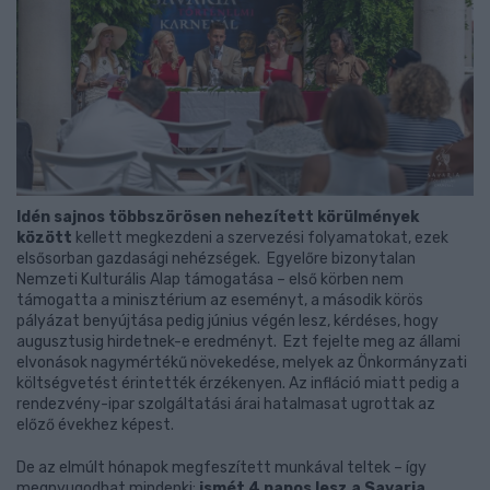
Idén sajnos többszörösen nehezített körülmények
között
kellett megkezdeni a szervezési folyamatokat, ezek
elsősorban gazdasági nehézségek. Egyelőre bizonytalan
Nemzeti Kulturális Alap támogatása – első körben nem
támogatta a minisztérium az eseményt, a második körös
pályázat benyújtása pedig június végén lesz, kérdéses, hogy
augusztusig hirdetnek-e eredményt. Ezt fejelte meg az állami
elvonások nagymértékű növekedése, melyek az Önkormányzati
költségvetést érintették érzékenyen. Az infláció miatt pedig a
rendezvény-ipar szolgáltatási árai hatalmasat ugrottak az
előző évekhez képest.
De az elmúlt hónapok megfeszített munkával teltek – így
megnyugodhat mindenki:
ismét 4 napos lesz a Savaria