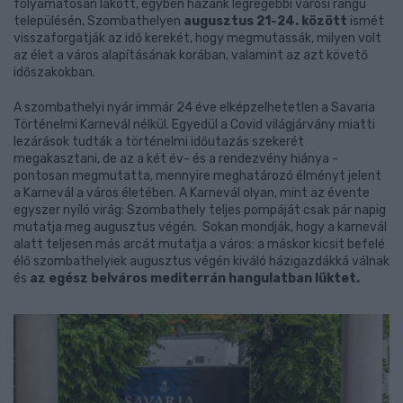
folyamatosan lakott, egyben hazánk legrégebbi városi rangú
településén, Szombathelyen
augusztus 21-24. között
ismét
visszaforgatják az idő kerekét, hogy megmutassák, milyen volt
az élet a város alapításának korában, valamint az azt követő
időszakokban.
A szombathelyi nyár immár 24 éve elképzelhetetlen a Savaria
Történelmi Karnevál nélkül. Egyedül a Covid világjárvány miatti
lezárások tudták a történelmi időutazás szekerét
megakasztani, de az a két év- és a rendezvény hiánya -
pontosan megmutatta, mennyire meghatározó élményt jelent
a Karnevál a város életében. A Karnevál olyan, mint az évente
egyszer nyíló virág: Szombathely teljes pompáját csak pár napig
mutatja meg augusztus végén. Sokan mondják, hogy a karnevál
alatt teljesen más arcát mutatja a város: a máskor kicsit befelé
élő szombathelyiek augusztus végén kiváló házigazdákká válnak
és
az egész belváros mediterrán hangulatban lüktet.