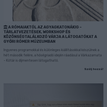
A RÓMAIAKTÓL AZ AGYAGKATONÁKIG –
TÁRLATVEZETÉSEK, WORKSHOP ÉS
KÖZÖNSÉGTALÁLKOZÓ VÁRJA A LÁTOGATÓKAT A
GYŐRI RÓMER MÚZEUMBAN
Ingyenes programokkal és különleges kiállításokkal készülnek a
hét második felére, a hőségriadó idején ráadásul a Várkazamata
– Kőtár is díjmentesen látogatható.
Szólj hozzá!