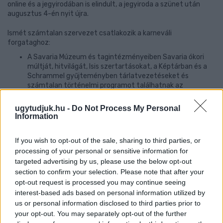
online és a jegyirodában is elindult, a jegyiroda a szünet után
augusztus 4-én nyit újra.
Ismét számtalan szervezet csatlakozik a karneváli
forgataghoz:
A Savaria Múzeum és tagintézményeiben Savaria ókori
múltját, hitvilágát, Isis szertartásokat, a Képtárban és a
Schrammel gyűjteményben tárlatvezetéseket és
számtalan történelmi programot találhatnak az
érdeklődők.
Jótékonysági helyszínként működik a Savaria Mozi
ugytudjuk.hu -
Do Not Process My Personal
árkádjai alatt a Miraculum, ahol a keleti és a nyugati
Information
kultúra találkozik egymással: táncbemutatók, kiállítások,
koncertek, gyermekfoglalkoztatók, háremfotózás és
If you wish to opt-out of the sale, sharing to third parties, or
háremrablás színesíti a programkavalkádot.
processing of your personal or sensitive information for
Az Egyházmegye is számos – elsősorban csendesülős-
elmélyülős eseményt szervez a karneváli hétvégére: De
targeted advertising by us, please use the below opt-out
természetesen ismét megtekinthető lesz a Püspöki
section to confirm your selection. Please note that after your
Palota, valamint a Székesegyház tornyaiba is fel lehet
opt-out request is processed you may continue seeing
mászni vezetett túra során.
interest-based ads based on personal information utilized by
A Ferences Rendház Színháztermében gyönyörű lepkéket,
us or personal information disclosed to third parties prior to
félelmetes és mókás pókokat, rovargigászokat láthat a
your opt-out. You may separately opt-out of the further
betérő vendég.