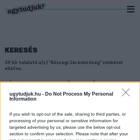
KERESÉS
39 hír találató a(z) "Kőszegi Járásbíróság" cimkével
ellátva.
PÉNZT MOSOTT EGY KŐSZEGI NŐ
2023. május. 10. 08:37
ugytudjuk.hu -
Do Not Process My Personal
Information
Külföldről utaltak neki bűncselekményből származó összeget.
ITTAS CSIRKESZÁLLÍTÓ SEGÉDMUNKÁS ESETT
LE LUKÁCSHÁZÁN A PADLÁSRÓL
If you wish to opt-out of the sale, sharing to third parties, or
processing of your personal or sensitive information for
2023. Április. 17. 15:41
targeted advertising by us, please use the below opt-out
Az alkalmazóit azért ítélte el a bíróság, mert nem részesítették
section to confirm your selection. Please note that after your
munkavédelmi oktatásban.