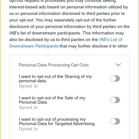
opt-out request is processed you may continue seeing
VÉGREHAJTÓNAK ADTA KI MAGÁT EGY
interest-based ads based on personal information utilized by
KŐSZEGI FÉRFI, ÍGY CSALT KI PÉNZT
us or personal information disclosed to third parties prior to
ÁLDOZATAIBÓL
your opt-out. You may separately opt-out of the further
2023. Április. 17. 09:51
disclosure of your personal information by third parties on the
A visszaeső férfira fegyházbüntetést kér az ügyészség.
IAB’s list of downstream participants. This information may
also be disclosed by us to third parties on the
IAB’s List of
NYOLC HÓNAPIG VERTE ÉLETTÁRSÁT EGY
Downstream Participants
that may further disclose it to other
FÉRFI KŐSZEGEN
third parties.
2022. március. 24. 08:09
A nő több alkalommal szenvedett nyolc napon belül gyógyuló
Please note that this website/app uses one or more Google
Personal Data Processing Opt Outs
könnyű sérüléseket.
services and may gather and store information including but
not limited to your visit or usage behaviour. You may click to
I want to opt-out of the Sharing of my
RENGETEG EMBERT BECSAPOTT ÉS
personal data.
grant or deny consent to Google and its third-party tags to
MEGKÁROSÍTOTT EGY KŐSZEGI KAMU GÁZ- ÉS
Opted In
FŰTÉSSZERELŐ
use your data for below specified purposes in below Google
consent section.
I want to opt-out of the Sale of my
2021. december. 29. 20:03
Personal Data.
Sikkasztás és más bűncselekmények miatt ítélte el a bíróság.
Opted In
SOKAKAT LEHÚZOTT EZ A GÁZSZERELŐ
I want to opt-out of processing my
2021. december. 03. 08:59
Personal Data for Targeted Advertising.
Opted In
Nem egy károsultja van az ügynek.
FELMENTETTE A BÍRÓSÁG A