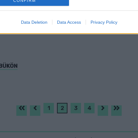
CONFIRM
evice identifiers in apps.
o allow Google to enable storage related to functionality of the website
Data Deletion
Data Access
Privacy Policy
ÉSZEG SOFŐR KŐSZEGEN
o allow Google to enable storage related to personalization.
o allow Google to enable storage related to security, including
cation functionality and fraud prevention, and other user protection.
 BÜKÖN
1
2
3
4