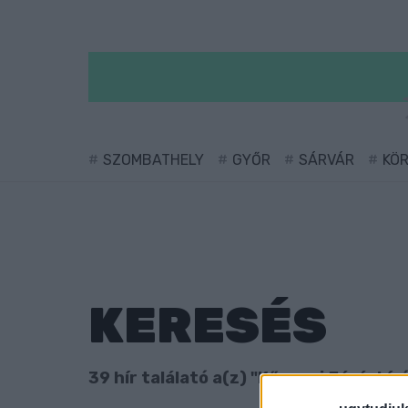
SZOMBATHELY
GYŐR
SÁRVÁR
KÖ
KERESÉS
39 hír találató a(z) "Kőszegi Járásbír