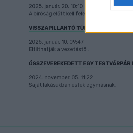
2025. január. 20. 10:10
web or d
A bíróság előtt kell felelnie.
I want t
or app.
VISSZAPILLANTÓ TÜKRÖT TÖRT EGY R
I want t
2025. január. 10. 09:47
Eltilthatják a vezetéstől.
I want t
authenti
ÖSSZEVEREKEDETT EGY TESTVÁRPÁR
2024. november. 05. 11:22
Saját lakásukban estek egymásnak.