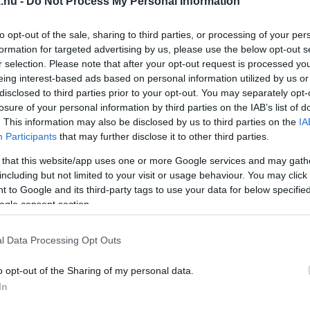
.hu -
Do Not Process My Personal Information
ŐSZEGEN
to opt-out of the sale, sharing to third parties, or processing of your per
formation for targeted advertising by us, please use the below opt-out s
r selection. Please note that after your opt-out request is processed y
eing interest-based ads based on personal information utilized by us or
disclosed to third parties prior to your opt-out. You may separately opt-
AKONNAL KEZDETT EL HENTELNI EGY FÉRFI KŐSZ
losure of your personal information by third parties on the IAB’s list of
. This information may also be disclosed by us to third parties on the
IA
Participants
that may further disclose it to other third parties.
meg.
 that this website/app uses one or more Google services and may gath
including but not limited to your visit or usage behaviour. You may click 
BOLT, KŐVEL DOBTA BE A BEJÁRATI AJTÓ ÜVEGÉT
 to Google and its third-party tags to use your data for below specifi
ogle consent section.
l Data Processing Opt Outs
T A KŐSZEGI FOCIPÁLYÁN BALHÉZÓ GENCSAPÁTI
o opt-out of the Sharing of my personal data.
In