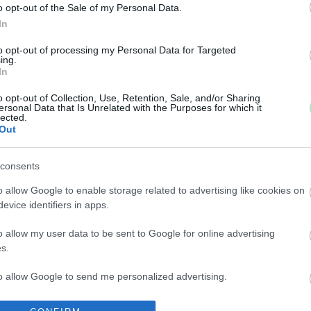
o opt-out of the Sale of my Personal Data.
In
ITTAS ROLLEROS
to opt-out of processing my Personal Data for Targeted
ing.
In
o opt-out of Collection, Use, Retention, Sale, and/or Sharing
ersonal Data that Is Unrelated with the Purposes for which it
lected.
TAK A LUKÁCSHÁZI HOLDFÉNY-LIGETBEN TÖRTÉN
Out
consents
t született.
o allow Google to enable storage related to advertising like cookies on
evice identifiers in apps.
ZEGEN
o allow my user data to be sent to Google for online advertising
s.
to allow Google to send me personalized advertising.
ETŐLÉCCEL, MAJD ÖKÖLLEL ÜTÖTTE SZOMSZÉDAIT
o allow Google to enable storage related to analytics like cookies on