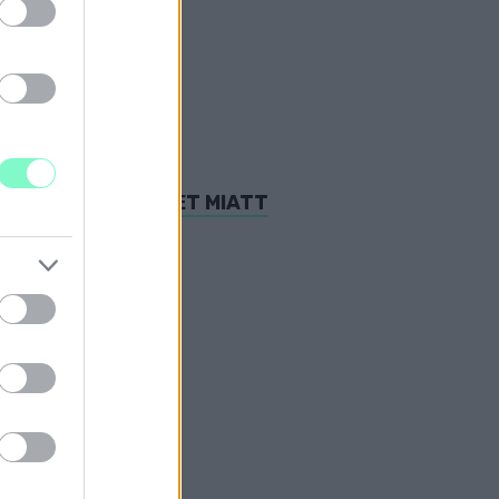
T HALÁLOS BALESET MIATT
 EGY FÉRFI