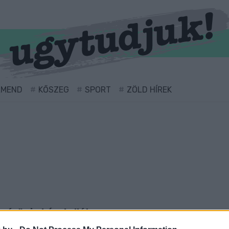
RMEND
KŐSZEG
SPORT
ZÖLD HÍREK
óság" cimkével ellátva.