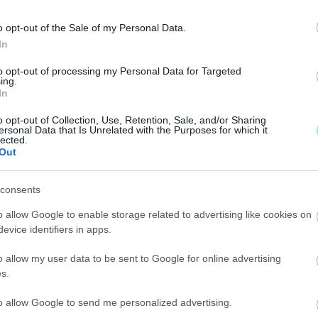
o opt-out of the Sale of my Personal Data.
san megtudjuk mi lesz a terület sorsa.
In
AVAZÁS A KISERDŐ ÜGYÉBEN
to opt-out of processing my Personal Data for Targeted
ing.
In
o opt-out of Collection, Use, Retention, Sale, and/or Sharing
bbi sorsáról.
ersonal Data that Is Unrelated with the Purposes for which it
lected.
Out
 A GYŐRI KISERDŐRŐL
consents
n megszólított területéről mondhatják el véleményüket
o allow Google to enable storage related to advertising like cookies on
evice identifiers in apps.
T ÉRTÜNK EL, A KÖZGYŰLÉSEN ELINDÍTOTTUK A T
o allow my user data to be sent to Google for online advertising
s.
to allow Google to send me personalized advertising.