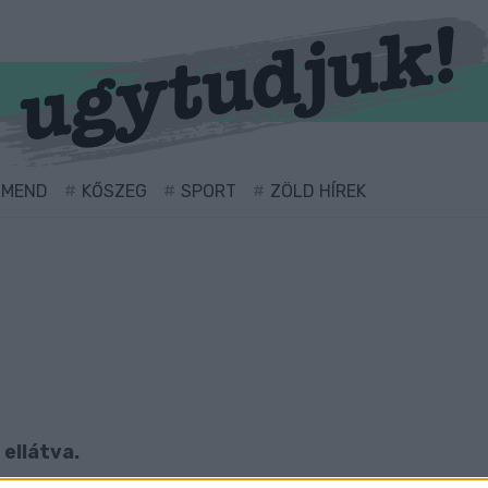
RMEND
KŐSZEG
SPORT
ZÖLD HÍREK
 ellátva.