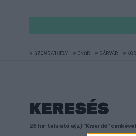
SZOMBATHELY
GYŐR
SÁRVÁR
KÖ
KERESÉS
26 hír találató a(z) "Kiserdő" cimkével