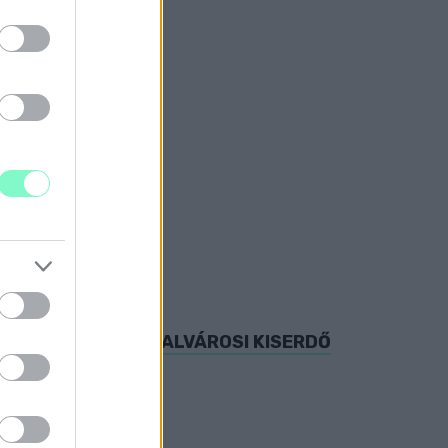
 a városrész lakói.
ELJES GYŐRI MARCALVÁROSI KISERDŐ