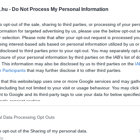
ÓL, HOGY A MARCALVÁROSI KISERDŐBEN AKÁR EGY
.hu -
Do Not Process My Personal Information
PÍTHETŐ TERÜLET
to opt-out of the sale, sharing to third parties, or processing of your per
formation for targeted advertising by us, please use the below opt-out s
r selection. Please note that after your opt-out request is processed y
zent Anna Otthon vásárolhatja meg az ingatlant.
eing interest-based ads based on personal information utilized by us or
disclosed to third parties prior to your opt-out. You may separately opt-
losure of your personal information by third parties on the IAB’s list of
 MARCALVÁROSI KISERDŐ ÜGYÉT, MÁJUSBAN MÉGI
. This information may also be disclosed by us to third parties on the
IA
Participants
that may further disclose it to other third parties.
 that this website/app uses one or more Google services and may gath
including but not limited to your visit or usage behaviour. You may click 
 to Google and its third-party tags to use your data for below specifi
SERDŐ ÜGYÉBEN
ogle consent section.
l Data Processing Opt Outs
o opt-out of the Sharing of my personal data.
LT KIÍRÁSRA A SZAVAZÁS A MARCALVÁROSI KISE
In