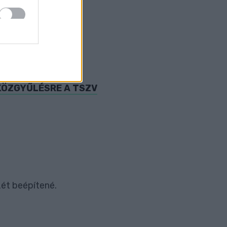
 VETT EL MÁSHOL
 KÖZGYŰLÉSRE A TSZV
zét beépítené.