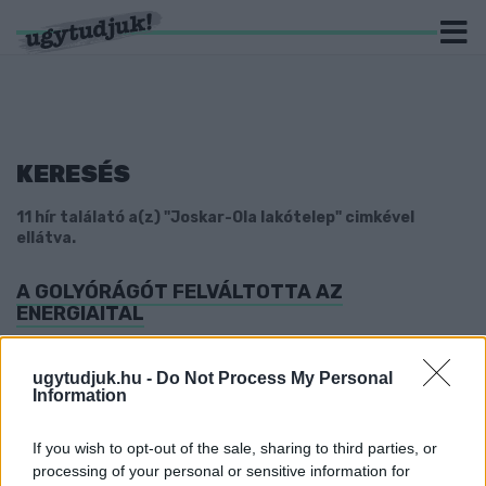
KERESÉS
11 hír találató a(z) "Joskar-Ola lakótelep" cimkével
ellátva.
A GOLYÓRÁGÓT FELVÁLTOTTA AZ
ENERGIAITAL
2023. október. 25. 17:54
A 90-es évek közepén gomba módra nyitottak a garázsboltok
ugytudjuk.hu -
Do Not Process My Personal
Szombathelyen. A lerakatok aztán lassan eltünedeztek, mára
Information
maréknyi kereskedő tartja életben a műfajt. A slágertermékek
nem változtak: sör, üdítő, és csoki a top 3.
If you wish to opt-out of the sale, sharing to third parties, or
KELEMEN KRISZTIÁN: „A KÉPVISELŐSÉG
processing of your personal or sensitive information for
SZÁMOMRA SZOLGÁLAT!”