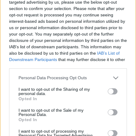
targeted advertising by us, please use the below opt-out
2023. október. 12. 07:22
section to confirm your selection. Please note that after your
Szombathely Joskar-Ola városrészének képviselője második
opt-out request is processed you may continue seeing
ciklusát tölti a közgyűlésben. Volt olyan időszak, amikor ellenzéki
interest-based ads based on personal information utilized by
képviselőként úgy kellett összekalapolnia az összeget egy
us or personal information disclosed to third parties prior to
játszótér felújítására. Nagyinterjú.
your opt-out. You may separately opt-out of the further
UNGÁR PÉTERÉK KISIKÁLTAK EGY
disclosure of your personal information by third parties on the
SZOMBATHELYI BUSZMEGÁLLÓT
IAB’s list of downstream participants. This information may
also be disclosed by us to third parties on the
IAB’s List of
2021. augusztus. 18. 18:21
Downstream Participants
that may further disclose it to other
Csillog-villog.
third parties.
VIDEÓ - NEMCSAK TAPSSAL, DALLAL IS
KIFEJEZTÉK HÁLÁJUKAT AZ ÉRTÜNK
Please note that this website/app uses one or more Google
Personal Data Processing Opt Outs
DOLGOZÓK FELÉ A SZOMBATHELYI JOSKAR-
services and may gather and store information including but
OLA LAKÓTELEPEN
not limited to your visit or usage behaviour. You may click to
I want to opt-out of the Sharing of my
personal data.
grant or deny consent to Google and its third-party tags to
2020. március. 23. 20:48
Opted In
use your data for below specified purposes in below Google
Úgy tűnik, az egész városban szokássá vált a Hálataps.
consent section.
I want to opt-out of the Sale of my
MEGÚJULT EGY JÁRDASZAKASZ A JOSKAR-
Personal Data.
OLA LAKÓTELEPEN
Opted In
2019. december. 06. 15:30
I want to opt-out of processing my
És még a lakók virágai is túlélték a kalandot.
Personal Data for Targeted Advertising.