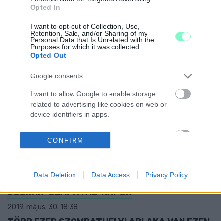
ELKÉSZÜLT A PIHENŐPARK A JOSKAR-OLÁN
Opted In
2019. november. 26. 15:51
I want to opt-out of Collection, Use,
Csinnadratta helyett csak simán kész lett.
Retention, Sale, and/or Sharing of my
Personal Data that Is Unrelated with the
HÁBOROGNAK A LAKÓK SZOMBATHELYEN, MÉG
Purposes for which it was collected.
Opted Out
SAJÁT PÉNZBŐL SEM ÉPÍTTETHETTEK
FEKVŐRENDŐRT
Google consents
2019. október. 07. 06:50
A Kenyérvíz utcaiak kérését elkaszálta a városüzemeltetési
I want to allow Google to enable storage
osztály.
related to advertising like cookies on web or
VÉGRE CÉLEGYENESBEN A HÁNYATOTT SORSÚ
device identifiers in apps.
LÉPCSŐSOR FELÚJÍTÁSA A SZALÉZI
TEMPLOMNÁL
I want to allow my user data to be sent to
CONFIRM
Google for online advertising purposes.
2019. augusztus. 06. 20:00
Egy másik körzet képviselője nyújtott segítő kezet.
I want to allow Google to send me
SAJÁT TESTSÚLYOS EDZÉST, ÖKÖLVÍVÁST ÉS
Data Deletion
Data Access
Privacy Policy
personalized advertising.
THAIBOXOT IS KI LEHETETT PRÓBÁLNI A
JOSKAR-OLAI VITÁL-NAPON
I want to allow Google to enable storage
related to analytics like cookies on web or
2019. május. 30. 18:38
device identifiers in apps.